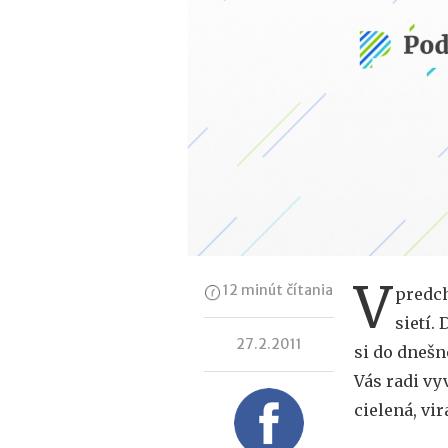
V
12 minút čítania
predch
sietí.
27.2.2011
si do dnešn
Vás radi vy
cielená, vi