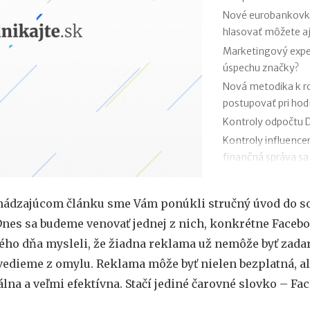
Nové eurobankovky:
hlasovať môžete aj
Marketingový exper
úspechu značky?
Nová metodika k 
postupovať pri ho
Kontroly odpočtu D
Kontroly influence
finančná správa sa
Zmeny v e-faktúre:
VÚB mení podmienk
ádzajúcom článku sme Vám ponúkli stručný úvod do s
kariet od 1.7.2026
 Dnes sa budeme venovať jednej z nich, konkrétne Facebo
Mýty o dôchodkovej
ého dňa mysleli, že žiadna reklama už nemôže byť zad
Kedy vznikajú abso
vedieme z omylu. Reklama môže byť nielen bezplatná, al
poisťovni?
rálna a veľmi efektívna. Stačí jediné čarovné slovko – Fa