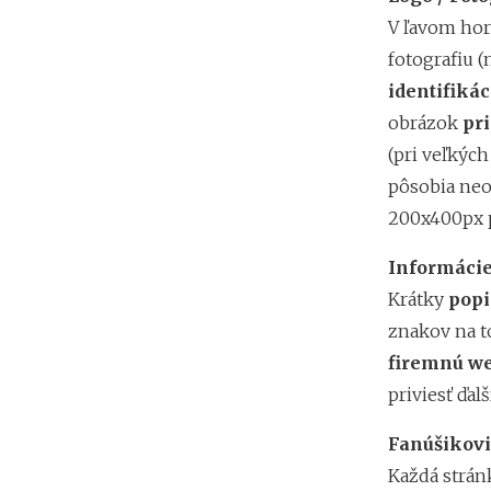
V ľavom hor
fotografiu (
identifikác
obrázok
pr
(pri veľkých
pôsobia neos
200x400px pr
Informáci
Krátky
popi
znakov na to
firemnú w
priviesť ďal
Fanúšikov
Každá stránk