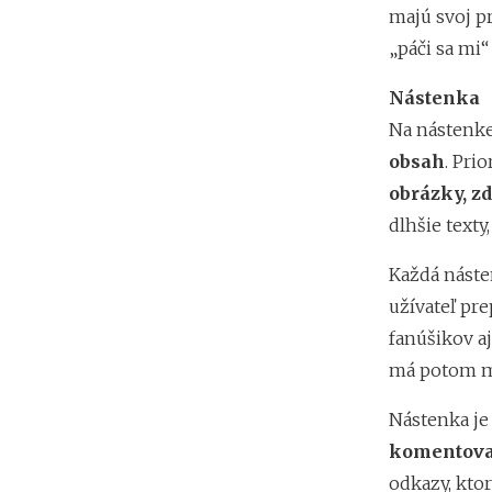
majú svoj pr
„páči sa mi“ 
Nástenka
Na nástenke
obsah
. Pri
obrázky, zd
dlhšie texty
Každá náste
užívateľ pr
fanúšikov aj
má potom mo
Nástenka je
komentova
odkazy, kto