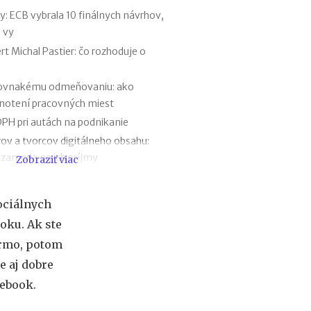
o
 ECB vybrala 10 finálnych návrhov,
f
 vy
e
s
t Michal Pastier: čo rozhoduje o
i
e
rovnakému odmeňovaniu: ako
2
dnotení pracovných miest
0
2
PH pri autách na podnikanie
6
rov a tvorcov digitálneho obsahu:
:
 zameria na ich príjmy
Zobraziť viac
k
d
 štát ju opravuje ešte pred zavedením
e
y firemných debetných a kreditných
c
ociálnych
h
oku. Ak ste
ý
 prognóze a riešenie sporných situácií
b
armo, potom
lventom škôl povinnosti voči Sociálnej
a
e aj dobre
n
cebook.
a
j