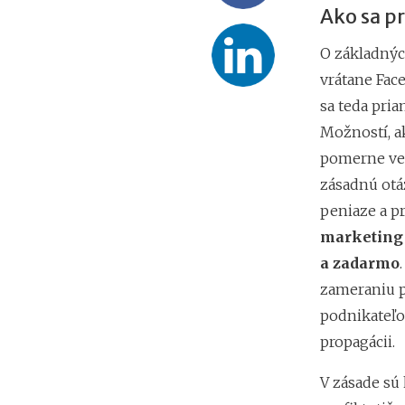
Ako sa p
O základnýc
vrátane Fa
sa teda pri
Možností, ak
pomerne veľ
zásadnú otá
peniaze a pr
marketing 
a zadarmo
zameraniu p
podnikateľo
propagácii.
V zásade sú 