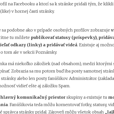
ofil na Facebooku a ktorí sa k stránke pridali tým, že klikli
(like) v hornej časti stránky.
 sa podobne ako v prípade osobných profilov zobrazuje
v
oritne tu môžete
publikovať statusy (príspevky), pridáva
ieľať odkazy (linky) a pridávať videá
. Existuje aj možno
, o tom ale v sekcii Poznámky.
nka má niekoľko záložiek (nad obsahom), medzi ktorými 
epínať. Zobrazia sa mu potom buď iba posty samotnej strán
 stránky alebo len posty fanúšikov. Administrátor (zaklada
žnosť vidieť ešte aj záložku Spam.
hlavný komunikačný priestor
skupiny a existuje tu
mo
nia
. Fanúšikovia teda môžu komentovať fotky, statusy, vid
ré správca stránky pridal. Zároveň môžu všetok obsah
„laj