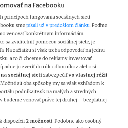
romovať na Facebooku
h princípoch fungovania sociálnych sietí
cebooku sme
písali už v predošlom článku
. Poďme
amo venovať konkrétnym informáciám.
o sa zviditeľniť pomocou sociálnej siete, je
a. Na začiatku si však treba odpovedať na jednu
zku, a to či chceme do reklamy investovať
ípadne ju zveriť do rúk odborníkov, alebo si
na sociálnej sieti
zabezpečiť
vo vlastnej réžii
. Možné sú oba spôsoby, my sa však vzhľadom k
ortálu podnikajte.sk na malých a stredných
v budeme venovať práve tej druhej – bezplatnej
k dispozícii
2 možnosti
. Podobne ako osobný