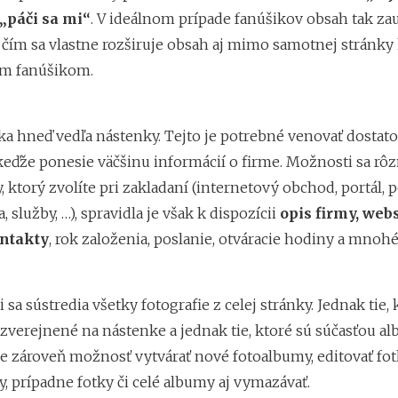
„páči sa mi“
. V ideálnom prípade fanúšikov obsah tak za
, čím sa vlastne rozširuje obsah aj mimo samotnej stránky
ym fanúšikom.
žka hneď vedľa nástenky. Tejto je potrebné venovať dostat
keďže ponesie väčšinu informácií o firme. Možnosti sa rôz
, ktorý zvolíte pri zakladaní (internetový obchod, portál, p
, služby, …), spravidla je však k dispozícii
opis firmy, web
ntakty
, rok založenia, poslanie, otváracie hodiny a mnohé 
i sa sústredia všetky fotografie z celej stránky. Jednak tie, 
zverejnené na nástenke a jednak tie, ktoré sú súčasťou al
 je zároveň možnosť vytvárať nové fotoalbumy, editovať fot
, prípadne fotky či celé albumy aj vymazávať.