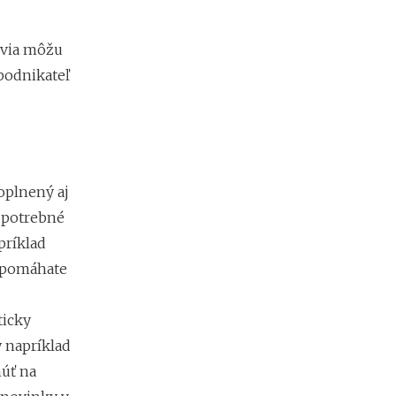
m
i
e
ovia môžu
n
?
 podnikateľ
oplnený aj
 potrebné
príklad
i pomáhate
icky
ý napríklad
núť na