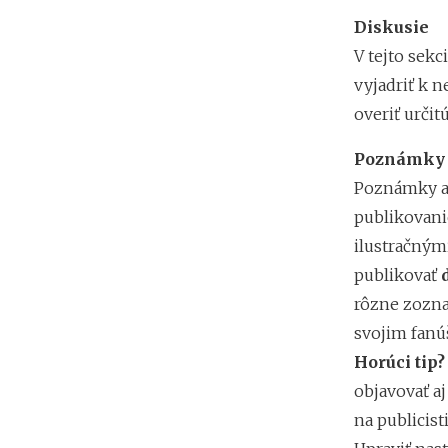
Diskusie
V tejto sek
vyjadriť k n
overiť určit
Poznámky 
Poznámky aj
publikovani
ilustračným
publikovať
rôzne zozna
svojim fanú
Horúci tip?
objavovať a
na publicis