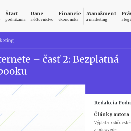
Štart
Dane
Financie
Manažment
Prá
e
podnikania
a účtovníctvo
ekonomika
a marketing
a legi
keting
ternete – časť 2: Bezplatná
ebooku
Redakcia Podn
Články autora
Výplata rodičovsk
a odpovede