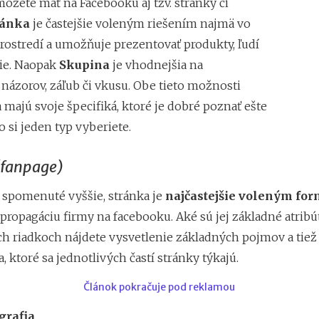
 môžete mať na Facebooku aj tzv. stránky či
ránka
je častejšie voleným riešením najmä vo
ostredí a umožňuje prezentovať produkty, ľudí
cie. Naopak
Skupina
je vhodnejšia na
názorov, záľub či vkusu. Obe tieto možnosti
majú svoje špecifiká, ktoré je dobré poznať ešte
 si jeden typ vyberiete.
(fanpage)
 spomenuté vyššie, stránka je
najčastejšie voleným fo
 propagáciu firmy na facebooku. Aké sú jej základné atribú
ch riadkoch nájdete vysvetlenie základných pojmov a tiež 
 ktoré sa jednotlivých častí stránky týkajú.
Článok pokračuje pod reklamou
grafia