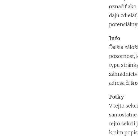
označiť ako
dajú zdieľať
potenciáln
Info
Ďalšia zálo
pozornosť, 
typu stránky
záhradníctva
adresa či
ko
Fotky
V tejto sekci
samostatne 
tejto sekcii
k nim popisy