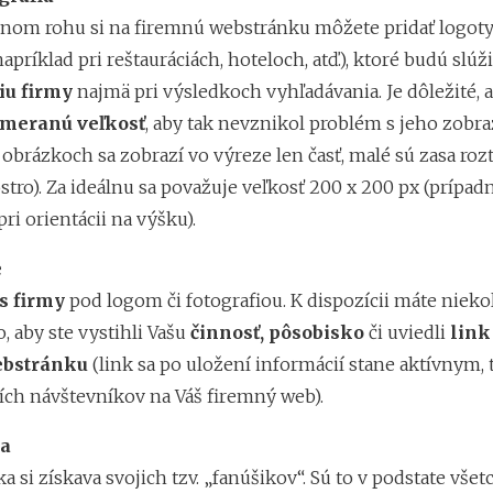
nom rohu si na firemnú webstránku môžete pridať logoty
napríklad pri reštauráciách, hoteloch, atď.), ktoré budú slúž
iu firmy
najmä pri výsledkoch vyhľadávania. Je dôležité, 
imeranú veľkosť
, aby tak nevznikol problém s jeho zob
 obrázkoch sa zobrazí vo výreze len časť, malé sú zasa roz
tro). Za ideálnu sa považuje veľkosť 200 x 200 px (prípad
i orientácii na výšku).
e
s firmy
pod logom či fotografiou. K dispozícii máte nieko
, aby ste vystihli Vašu
činnosť, pôsobisko
či uviedli
link
ebstránku
(link sa po uložení informácií stane aktívnym,
ších návštevníkov na Váš firemný web).
ia
a si získava svojich tzv. „fanúšikov“. Sú to v podstate všetci