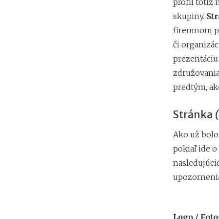
profil totiž
skupiny.
St
firemnom pr
či organizá
prezentáciu 
združovania 
predtým, ako
Stránka
Ako už bolo
pokiaľ ide o
nasledujúci
upozornenia,
Logo / Foto