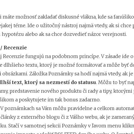
cii máte možnosť zakladať diskusné vlákna, kde sa fanúšik
ejakej téme. Ide o užitočný nástroj najmä vtedy, ak si chce
ú hypotézu alebo ak sa chce dozvedieť názor verejnosti.
/ Recenzie
 Recenzie fungujú na podobnom princípe. V zásade ide o
e dlhšieho textu, ktorý je možné formátovať a môže byť d
i obrázkami. Záložka Poznámky sa hodí najmä vtedy, ak je
dlhší text, ktorý sa nezmestí do statusu
. Môžu to byť na
my, predstavenie nového produktu či rady a tipy, ktorým
šikom a poskytujete im tak bonus zadarmo.
V poznámkach sa Vám môžu pravidelne a celkom automat
j články z externého blogu či z Vášho webu, ak je zameran
tiku. Stačí v samotnej sekcii Poznámky v ľavom menu klik