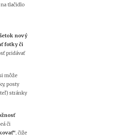
v
 na tlačidlo
r
h
A
šetok nový
k
ť fotky či
o
sť pridávať
p
r
e
v
si môže
e
r
ky, posty
i
teľ) stránky
ť
f
i
r
žnosť
m
eá či
u
p
kovať“
, čiže