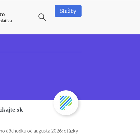
Služby
vo
slatíva
ODPORÚČAME
N
e
d
o
s
t
a
t
k
ikajte.sk
o
v
é
p
ého dôchodku od augusta 2026: otázky
r