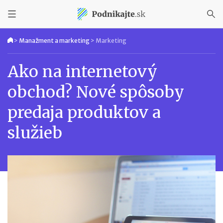
>
Manažment a marketing
>
Marketing
Ako na internetový
obchod? Nové spôsoby
predaja produktov a
služieb