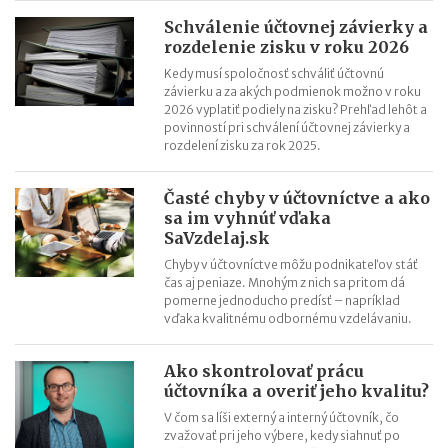
Hrubá a čistá minimálna mzda v roku 2021 (daň a odvody)
Schválenie účtovnej závierky a
rozdelenie zisku v roku 2026
Aké je účtovné a zdaňovacie obdobie firmy v likvidácii?
Kedy musí spoločnosť schváliť účtovnú
závierku a za akých podmienok možno v roku
2026 vyplatiť podiely na zisku? Prehľad lehôt a
povinností pri schválení účtovnej závierky a
rozdelení zisku za rok 2025.
Časté chyby v účtovníctve a ako
sa im vyhnúť vďaka
SaVzdelaj.sk
Chyby v účtovníctve môžu podnikateľov stáť
čas aj peniaze. Mnohým z nich sa pritom dá
pomerne jednoducho predísť – napríklad
vďaka kvalitnému odbornému vzdelávaniu.
Ako skontrolovať prácu
účtovníka a overiť jeho kvalitu?
V čom sa líši externý a interný účtovník, čo
zvažovať pri jeho výbere, kedy siahnuť po