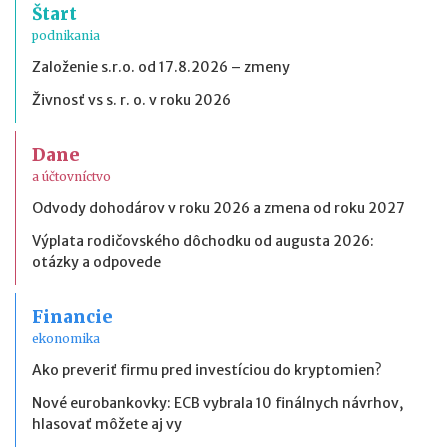
Štart
podnikania
Založenie s.r.o. od 17.8.2026 – zmeny
Živnosť vs s. r. o. v roku 2026
Dane
a účtovníctvo
Odvody dohodárov v roku 2026 a zmena od roku 2027
Výplata rodičovského dôchodku od augusta 2026:
otázky a odpovede
Financie
ekonomika
Ako preveriť firmu pred investíciou do kryptomien?
Nové eurobankovky: ECB vybrala 10 finálnych návrhov,
hlasovať môžete aj vy