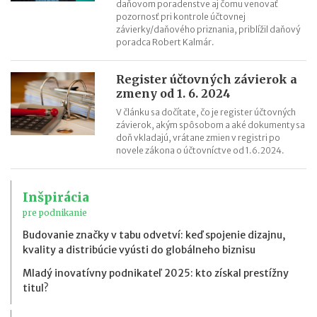
daňovom poradenstve aj čomu venovať
pozornosť pri kontrole účtovnej
závierky/daňového priznania, priblížil daňový
poradca Robert Kalmár.
Register účtovných závierok a
zmeny od 1. 6. 2024
V článku sa dočítate, čo je register účtovných
závierok, akým spôsobom a aké dokumenty sa
doň vkladajú, vrátane zmien v registri po
novele zákona o účtovníctve od 1.6.2024.
Inšpirácia
pre podnikanie
Budovanie značky v tabu odvetví: keď spojenie dizajnu,
kvality a distribúcie vyústi do globálneho biznisu
Mladý inovatívny podnikateľ 2025: kto získal prestížny
titul?