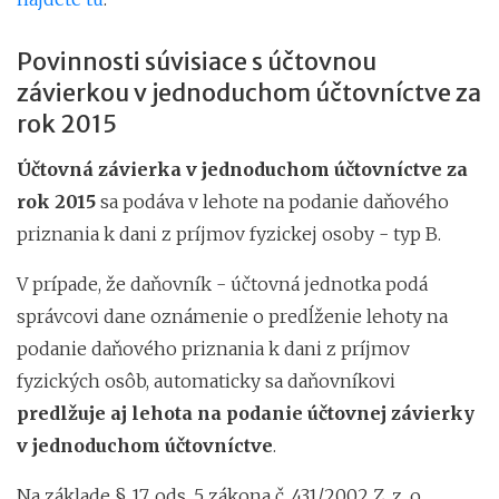
Povinnosti súvisiace s účtovnou
závierkou v jednoduchom účtovníctve za
rok 2015
Účtovná závierka v jednoduchom účtovníctve za
rok 2015
sa podáva v lehote na podanie daňového
priznania k dani z príjmov fyzickej osoby - typ B.
V prípade, že daňovník - účtovná jednotka podá
správcovi dane oznámenie o predĺženie lehoty na
podanie daňového priznania k dani z príjmov
fyzických osôb, automaticky sa daňovníkovi
predlžuje aj lehota na podanie účtovnej závierky
v jednoduchom účtovníctve
.
Na základe § 17, ods. 5 zákona č. 431/2002 Z. z. o