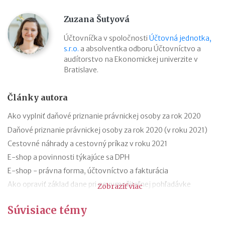
Zuzana Šutyová
Účtovníčka v spoločnosti
Účtovná jednotka,
s.r.o.
a absolventka odboru Účtovníctvo a
audítorstvo na Ekonomickej univerzite v
Bratislave.
Články autora
Ako vyplniť daňové priznanie právnickej osoby za rok 2020
Daňové priznanie právnickej osoby za rok 2020 (v roku 2021)
Cestovné náhrady a cestovný príkaz v roku 2021
E-shop a povinnosti týkajúce sa DPH
E-shop - právna forma, účtovníctvo a fakturácia
Ako opraviť základ dane pri nevymožiteľnej pohľadávke
Zobraziť viac
Oprava základu dane pri nevymožiteľnej pohľadávke od roku
Súvisiace témy
2021
13. a 14. plat - zmeny od roku 2021