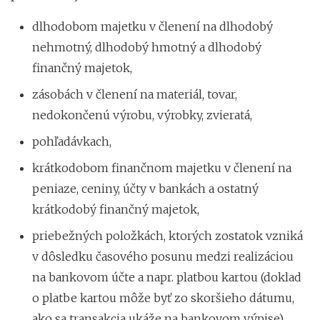
dlhodobom majetku v členení na dlhodobý
nehmotný, dlhodobý hmotný a dlhodobý
finančný majetok,
zásobách v členení na materiál, tovar,
nedokončenú výrobu, výrobky, zvieratá,
pohľadávkach,
krátkodobom finančnom majetku v členení na
peniaze, ceniny, účty v bankách a ostatný
krátkodobý finančný majetok,
priebežných položkách, ktorých zostatok vzniká
v dôsledku časového posunu medzi realizáciou
na bankovom účte a napr. platbou kartou (doklad
o platbe kartou môže byť zo skoršieho dátumu,
ako sa transakcia ukáže na bankovom výpise),