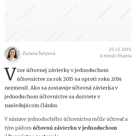
25.12.2015
Zuzana Šutyová
6 minút čítania
V
zor účtovnej závierky v jednoduchom
účtovníctve za rok 2015 sa oproti roku 2014
nezmenil. Ako sa zostavuje účtovná závierka v
jednoduchom účtovníctve sa dozviete v
nasledujúcom článku.
V sústave jednoduchého účtovníctva môže účtovať a
tým pádom
účtovnú závierku v jednoduchom