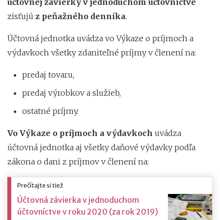
účtovnej závierky v jednoduchom účtovníctve
zisťujú
z peňažného denníka
.
Účtovná jednotka uvádza vo Výkaze o príjmoch a
výdavkoch všetky zdaniteľné príjmy v členení na:
predaj tovaru,
predaj výrobkov a služieb,
ostatné príjmy.
Vo Výkaze o príjmoch a výdavkoch
uvádza
účtovná jednotka aj všetky daňové výdavky podľa
zákona o dani z príjmov v členení na:
Prečítajte si tiež
Účtovná závierka v jednoduchom
účtovníctve v roku 2020 (za rok 2019)