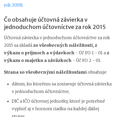
rok 2019)
.
Čo obsahuje účtovná závierka v
jednoduchom účtovníctve za rok 2015
Účtovná závierka v jednoduchom účtovníctve za rok
2015 sa skladá
zo všeobecných náležitostí, z
výkazu o príjmoch a výdavkoch
- Úč FO 1 - 01 a
z
výkazu o majetku a záväzkoch
- Úč FO 2 - 01.
Strana so všeobecnými náležitosťami
obsahuje:
dátum, ku ktorému sa zostavuje účtovná závierka
v jednoduchom účtovníctve,
DIČ a IČO účtovnej jednotky, ktoré je potrebné
vyplniť aj v hornom riadku na každej ďalšej
strane,