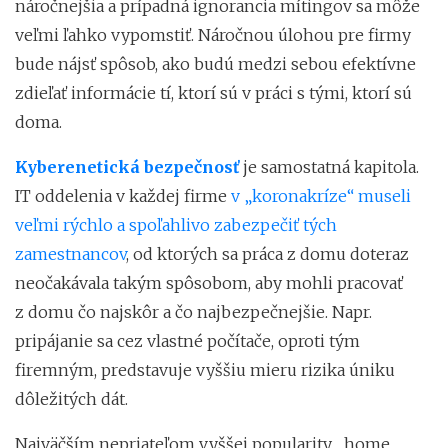
náročnejšia a prípadná ignorancia mítingov sa môže
veľmi ľahko vypomstiť. Náročnou úlohou pre firmy
bude nájsť spôsob, ako budú medzi sebou efektívne
zdieľať informácie tí, ktorí sú v práci s tými, ktorí sú
doma.
Kyberenetická
bezpečnosť
je samostatná kapitola.
IT oddelenia v každej firme
v „koronakríze“ museli
veľmi rýchlo a spoľahlivo zabezpečiť tých
zamestnancov
, od ktorých sa práca z domu doteraz
neočakávala takým spôsobom, aby mohli pracovať
z domu čo najskôr a čo najbezpečnejšie. Napr.
pripájanie sa cez vlastné počítače, oproti tým
firemným, predstavuje vyššiu mieru rizika úniku
dôležitých dát.
Najväčším nepriateľom vyššej popularity „home