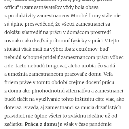
officu“ u zamestnávateľov vždy bola obava
z produktivity zamestnancov. Mnohé firmy stále nie
sú úplne presvedčené, že všetci zamestnanci sa
dokážu sústrediť na prácu v domácom prostredí
rovnako, ako keď sú prítomní fyzicky v práci. V tejto
situácii však mali na výber iba z extrémov: buď
nebudú schopné prideliť zamestnancom prácu vôbec
a de-facto nebudú fungovať, alebo urobia, čo sa dá
a umožnia zamestnancom pracovať z domu. Veľa
firiem práve v tomto období zrejme docení prácu
z domu ako plnohodnotnú alternatívu a zamestnanci
budú tlačiť na využívanie tohto inštitútu ešte viac, ako
doteraz. Pravda, aj zamestnanci sa musia držať istých
pravidiel, nie úplne všetci to zvládnu ideálne už od
začiatku.
Práca z domu je
však v čase pandémie