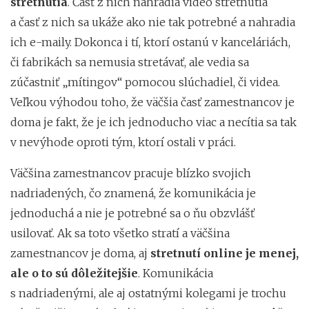
stretnutia
. Časť z nich nahradia video stretnutia
a časť z nich sa ukáže ako nie tak potrebné a nahradia
ich e-maily. Dokonca i tí, ktorí ostanú v kanceláriách,
či fabrikách sa nemusia stretávať, ale vedia sa
zúčastniť „mítingov“ pomocou slúchadiel, či videa.
Veľkou výhodou toho, že väčšia časť zamestnancov je
doma je fakt, že je ich jednoducho viac a necítia sa tak
v nevýhode oproti tým, ktorí ostali v práci.
Väčšina zamestnancov pracuje blízko svojich
nadriadených, čo znamená, že komunikácia je
jednoduchá a nie je potrebné sa o ňu obzvlášť
usilovať. Ak sa toto všetko stratí a väčšina
zamestnancov je doma, aj
stretnutí online je menej,
ale o to sú dôležitejšie
. Komunikácia
s nadriadenými, ale aj ostatnými kolegami je trochu