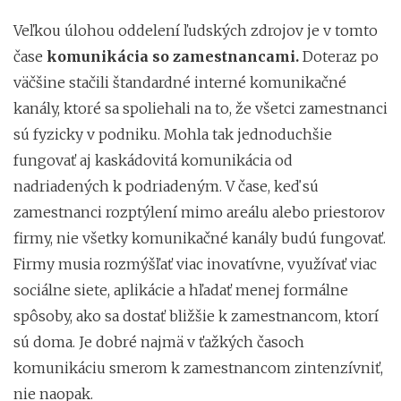
Veľkou úlohou oddelení ľudských zdrojov je v tomto
čase
komunikácia so zamestnancami.
Doteraz po
väčšine stačili štandardné interné komunikačné
kanály, ktoré sa spoliehali na to, že všetci zamestnanci
sú fyzicky v podniku. Mohla tak jednoduchšie
fungovať aj kaskádovitá komunikácia od
nadriadených k podriadeným. V čase, keď sú
zamestnanci rozptýlení mimo areálu alebo priestorov
firmy, nie všetky komunikačné kanály budú fungovať.
Firmy musia rozmýšľať viac inovatívne, využívať viac
sociálne siete, aplikácie a hľadať menej formálne
spôsoby, ako sa dostať bližšie k zamestnancom, ktorí
sú doma. Je dobré najmä v ťažkých časoch
komunikáciu smerom k zamestnancom zintenzívniť,
nie naopak.