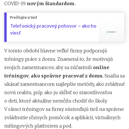
COVID-19
novým štandardom.
Prečítajte si tiež
Telefonický pracovný pohovor – ako ho
viesť
V tomto období hlavne veľké firmy podporujú
tréningy práce z domu. Znamená to, že motivujú
svojich zamestnancov, aby sa zúčastnili
online
tréningov
,
ako správne pracovať z domu.
Snažia sa
ukázať zamestnancom najlepšie metódy, ako zvládnuť
novú realitu, príp. ako ju skĺbiť so starostlivosťou
o deti, ktoré aktuálne nemôžu chodiť do školy.
V rámci tréningov sa firmy sústreďujú tiež na správne
zvládnutie rôznych pomôcok a aplikácii, virtuálnych
mítingových platforiem a pod.