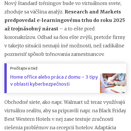
Nový štandard tréningov bude vo virtuálnom svete,
zhoduje sa väčšina analýz.
Research and Markets
predpovedal e-learningovému trhu do roku 2025
až trojnásobný nárast
– a to ešte pred
koronakrízou. Odhad sa ňou ešte zvýši, pretože firmy
v takejto situácii nemajú iné možnosti, než radikálne
pozmeniť spôsob trénovania zamestnancov.
Prečítajte si tiež
Home office alebo práca z domu – 3 tipy
v oblasti kyberbezpečnosti
Obchodné siete, ako napr. Walmart už teraz využívajú
virtuálnu realitu, aby sa pripravili napr. na Black Friday.
Best Western Hotels v nej zase testuje zručnosti
riešenia problémov na recepcii hotelov. Adaptácia