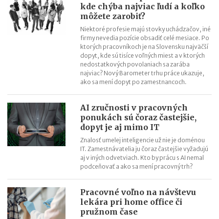
kde chýba najviac ľudí a koľko
Ako kríza automobilového priemyslu ovplyvní slovenské firmy
môžete zarobiť?
Čo je kurzarbeit a akú podobu bude mať na Slovensku
Niektoré profesie majú stovky uchádzačov, iné
Príležitosti na podnikanie počas korona krízy - ktoré odvetvia
firmy nevedia pozície obsadiť celé mesiace. Po
rastú?
ktorých pracovníkoch je na Slovensku najväčší
dopyt, kde sú tisíce voľných miest a v ktorých
nedostatkových povolaniach sa zarába
najviac? Nový Barometer trhu práce ukazuje,
ako sa mení dopyt po zamestnancoch.
AI zručnosti v pracovných
ponukách sú čoraz častejšie,
dopyt je aj mimo IT
Znalosť umelej inteligencie už nie je doménou
IT. Zamestnávatelia ju čoraz častejšie vyžadujú
aj v iných odvetviach. Kto by prácu s AI nemal
podceňovať a ako sa mení pracovný trh?
Pracovné voľno na návštevu
lekára pri home office či
pružnom čase