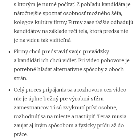
s ktorým je nutné počítať. Z pohľadu kandidáta je
náročnejšie spoznať osobnosť možného šéfa,
kolegov, kultúry firmy. Firmy zase ťažšie odhadujú
kandidátov na základe reči tela, ktorá predsa nie
je na videu tak viditeľná.
Firmy chcú
predstaviť
svoje
prevádzky
a kandidáti ich chcú vidieť. Pri video pohovore je
potrebné hľadať alternatívne spôsoby z oboch
strán.
Celý proces pripájania sa a rozhovoru cez video
nie je úplne bežný pre
výrobnú sféru
zamestnancov. Tí sú zvyknutí prísť osobne,
rozhodnúť sa na mieste a nastúpiť. Teraz musia
zaujať aj iným spôsobom a fyzicky prídu až do
práce.