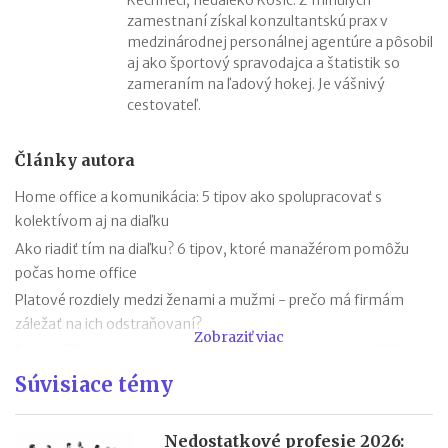
zamestnaní získal konzultantskú prax v
medzinárodnej personálnej agentúre a pôsobil
aj ako športový spravodajca a štatistik so
zameraním na ľadový hokej. Je vášnivý
cestovateľ.
Články autora
Home office a komunikácia: 5 tipov ako spolupracovať s
kolektívom aj na diaľku
Ako riadiť tím na diaľku? 6 tipov, ktoré manažérom pomôžu
počas home office
Platové rozdiely medzi ženami a mužmi - prečo má firmám
záležať na ich odstraňovaní?
Zobraziť viac
5 najväčších trendov v oblasti ľudských zdrojov pre rok 2021
Trendy v oblasti ľudských zdrojov pre rok 2020
Súvisiace témy
Pracovné prostredie po pandémii: aké zmeny ho čakajú?
Ako prepustiť zamestnanca a na čo nezabudnúť
Nedostatkové profesie 2026: