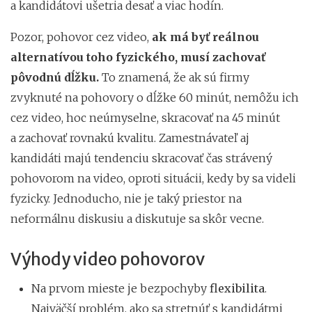
a kandidátovi ušetria desať a viac hodín.
Pozor, pohovor cez video,
ak má byť reálnou
alternatívou toho fyzického, musí zachovať
pôvodnú dĺžku.
To znamená, že ak sú firmy
zvyknuté na pohovory o dĺžke 60 minút, nemôžu ich
cez video, hoc neúmyselne, skracovať na 45 minút
a zachovať rovnakú kvalitu. Zamestnávateľ aj
kandidáti majú tendenciu skracovať čas strávený
pohovorom na video, oproti situácii, kedy by sa videli
fyzicky. Jednoducho, nie je taký priestor na
neformálnu diskusiu a diskutuje sa skôr vecne.
Výhody video pohovorov
Na prvom mieste je bezpochyby
flexibilita
.
Najväčší problém, ako sa stretnúť s kandidátmi