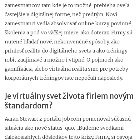
zamestnancov, tam kde je to možné, prebieha oveľa
častejšie v digitálnej forme, než predtým. Noví
zamestnanci vedia absolvovať online kurzy, povinné
školenia a pod vo väčšej miere, ako doteraz. Firmy sú
nútené hľadať nové, nekonvenčné spôsoby, ako
priniesť realitu do digitálneho sveta a ako tréningy
robiť zaujímavé a možno i vtipné. O pojmoch ako
gamifikácia, alebo virtuálna realita sme pre potreby
korporátnych tréningov iste nepočuli naposledy.
Je virtuálny svet života firiem novým
štandardom?
Aaran Stewart z portálu job.com pomenoval súčasnú
situáciu ako nové status-quo. „Budeme svedkami
ďalekosiahlych dôsledkov tejto krízy. Firmy, si osvoja