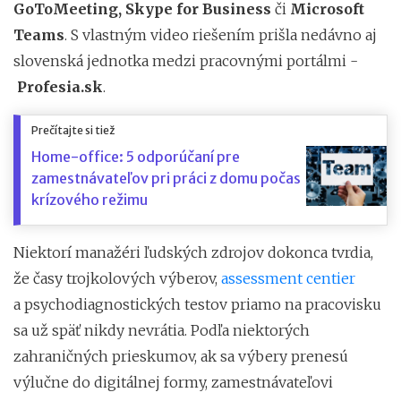
GoToMeeting, Skype for Business
či
Microsoft
Teams
. S vlastným video riešením prišla nedávno aj
slovenská jednotka medzi pracovnými portálmi -
Profesia.sk
.
Prečítajte si tiež
Home-office: 5 odporúčaní pre
zamestnávateľov pri práci z domu počas
krízového režimu
Niektorí manažéri ľudských zdrojov dokonca tvrdia,
že časy trojkolových výberov,
assessment centier
a psychodiagnostických testov priamo na pracovisku
sa už späť nikdy nevrátia. Podľa niektorých
zahraničných prieskumov, ak sa výbery prenesú
výlučne do digitálnej formy, zamestnávateľovi