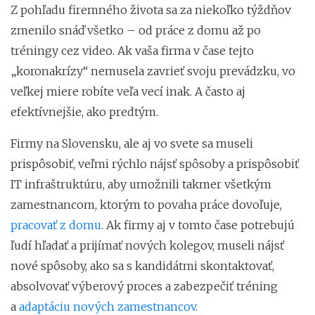
Z pohľadu firemného života sa za niekoľko týždňov
zmenilo snáď všetko – od práce z domu až po
tréningy cez video. Ak vaša firma v čase tejto
„koronakrízy“ nemusela zavrieť svoju prevádzku, vo
veľkej miere robíte veľa vecí inak. A často aj
efektívnejšie, ako predtým.
Firmy na Slovensku, ale aj vo svete sa museli
prispôsobiť, veľmi rýchlo nájsť spôsoby a prispôsobiť
IT infraštruktúru, aby umožnili takmer všetkým
zamestnancom, ktorým to povaha práce dovoľuje,
pracovať z domu
. Ak firmy aj v tomto čase potrebujú
ľudí hľadať a prijímať nových kolegov, museli nájsť
nové spôsoby, ako sa s kandidátmi skontaktovať,
absolvovať výberový proces a zabezpečiť tréning
a
adaptáciu nových zamestnancov
.