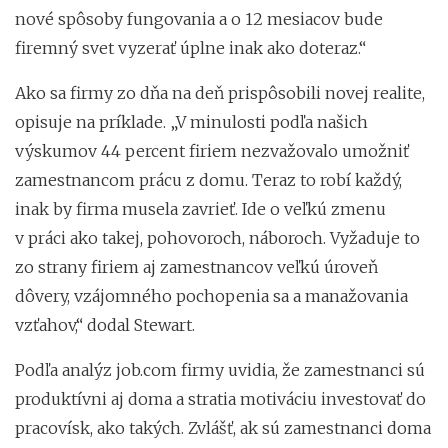
nové spôsoby fungovania a o 12 mesiacov bude
firemný svet vyzerať úplne inak ako doteraz.“
Ako sa firmy zo dňa na deň prispôsobili novej realite,
opisuje na príklade. „V minulosti podľa našich
výskumov 44 percent firiem nezvažovalo umožniť
zamestnancom prácu z domu. Teraz to robí každý,
inak by firma musela zavrieť. Ide o veľkú zmenu
v práci ako takej, pohovoroch, náboroch. Vyžaduje to
zo strany firiem aj zamestnancov veľkú úroveň
dôvery, vzájomného pochopenia sa a manažovania
vzťahov,“ dodal Stewart.
Podľa analýz job.com firmy uvidia, že zamestnanci sú
produktívni aj doma a stratia motiváciu investovať do
pracovísk, ako takých. Zvlášť, ak sú zamestnanci doma