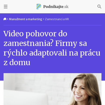
>
Manažment a marketing
>
Zamestnanci a HR
Video pohovor do
zamestnania? Firmy sa
rýchlo adaptovali na prácu
z domu