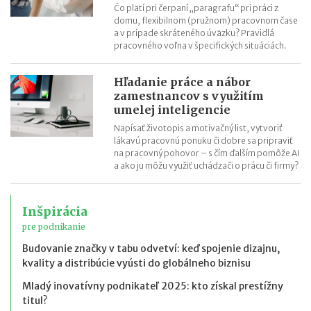
Čo platí pri čerpaní „paragrafu“ pri práci z
domu, flexibilnom (pružnom) pracovnom čase
a v prípade skráteného úväzku? Pravidlá
pracovného voľna v špecifických situáciách.
Hľadanie práce a nábor
zamestnancov s využitím
umelej inteligencie
Napísať životopis a motivačný list, vytvoriť
lákavú pracovnú ponuku či dobre sa pripraviť
na pracovný pohovor – s čím ďalším pomôže AI
a ako ju môžu využiť uchádzači o prácu či firmy?
Inšpirácia
pre podnikanie
Budovanie značky v tabu odvetví: keď spojenie dizajnu,
kvality a distribúcie vyústi do globálneho biznisu
Mladý inovatívny podnikateľ 2025: kto získal prestížny
titul?