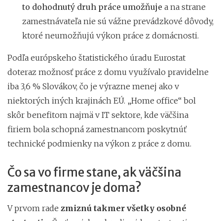
to dohodnutý druh práce umožňuje
a na strane
zamestnávateľa nie sú vážne prevádzkové dôvody,
ktoré neumožňujú výkon práce z domácnosti.
Podľa európskeho štatistického úradu Eurostat
doteraz možnosť práce z domu využívalo pravidelne
iba 3,6 % Slovákov, čo je výrazne menej ako v
niektorých iných krajinách EÚ. „Home office“ bol
skôr benefitom najmä v IT sektore, kde väčšina
firiem bola schopná zamestnancom poskytnúť
technické podmienky na výkon z práce z domu.
Čo sa vo firme stane, ak väčšina
zamestnancov je doma?
V prvom rade
zmiznú takmer všetky osobné