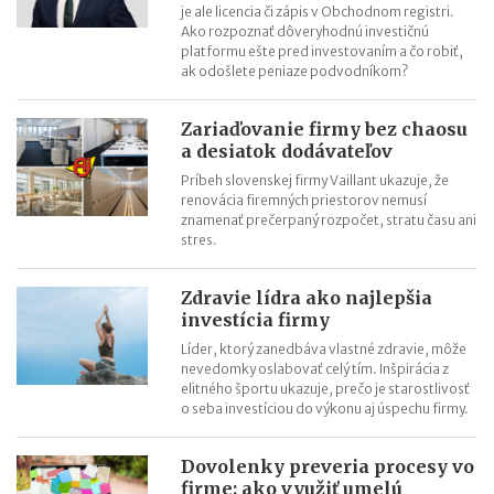
je ale licencia či zápis v Obchodnom registri.
Video pohovor do zamestnania? Firmy sa rýchlo adaptovali na
Ako rozpoznať dôveryhodnú investičnú
prácu z domu
platformu ešte pred investovaním a čo robiť,
ak odošlete peniaze podvodníkom?
Zariaďovanie firmy bez chaosu
a desiatok dodávateľov
Príbeh slovenskej firmy Vaillant ukazuje, že
renovácia firemných priestorov nemusí
znamenať prečerpaný rozpočet, stratu času ani
stres.
Zdravie lídra ako najlepšia
investícia firmy
Líder, ktorý zanedbáva vlastné zdravie, môže
nevedomky oslabovať celý tím. Inšpirácia z
elitného športu ukazuje, prečo je starostlivosť
o seba investíciou do výkonu aj úspechu firmy.
Dovolenky preveria procesy vo
firme: ako využiť umelú