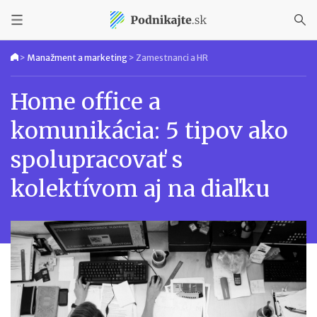
>
Manažment a marketing
>
Zamestnanci a HR
Home office a
komunikácia: 5 tipov ako
spolupracovať s
kolektívom aj na diaľku