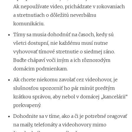
Ak nepoužívate video, prichádzate v rokovaniach
a stretnutiach o dôležitú neverbálnu
komunikáciu.
Tímy sa musia dohodnúť na časoch, kedy sú
všetci dostupní, nie každému musí nutne
vyhovovať tímové stretnutie o siedmej ráno.
Buďte chápaví voči iným a ich rôznorodým
domácim podmienkam.
Ak chcete niekomu zavolať cez videohovor, je
slušnosťou upozorniť ho pár minút predtým
krátkou správou, aby nebol v domácej „kancelárii“
prekvapený.
Dohodnite sa v tíme, ako a či je potrebné reagovať
na maily, telefonáty a videohovory mimo