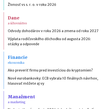
Živnosť vs s. r. o. v roku 2026
Dane
a účtovníctvo
Odvody dohodárov v roku 2026 a zmena od roku 2027
Výplata rodičovského dôchodku od augusta 2026:
otázky a odpovede
Financie
ekonomika
Ako preveriť firmu pred investíciou do kryptomien?
Nové eurobankovky: ECB vybrala 10 finálnych návrhov,
hlasovať môžete aj vy
Manažment
a marketing