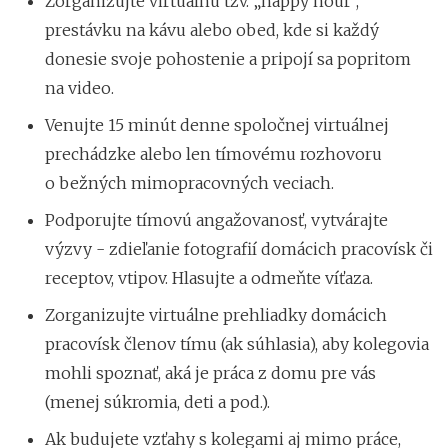
Zorganizujte virtuálnu tzv. „happy hour“,
prestávku na kávu alebo obed, kde si každý
donesie svoje pohostenie a pripojí sa popritom
na video.
Venujte 15 minút denne spoločnej virtuálnej
prechádzke alebo len tímovému rozhovoru
o bežných mimopracovných veciach.
Podporujte tímovú angažovanosť, vytvárajte
výzvy - zdieľanie fotografií domácich pracovísk či
receptov, vtipov. Hlasujte a odmeňte víťaza.
Zorganizujte virtuálne prehliadky domácich
pracovísk členov tímu (ak súhlasia), aby kolegovia
mohli spoznať, aká je práca z domu pre vás
(menej súkromia, deti a pod.).
Ak budujete vzťahy s kolegami aj mimo práce,