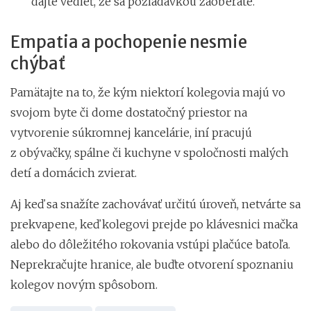
dajte vedieť, že sa požiadavkou zaoberáte.
Empatia a pochopenie nesmie
chýbať
Pamätajte na to, že kým niektorí kolegovia majú vo
svojom byte či dome dostatočný priestor na
vytvorenie súkromnej kancelárie, iní pracujú
z obývačky, spálne či kuchyne v spoločnosti malých
detí a domácich zvierat.
Aj keď sa snažíte zachovávať určitú úroveň, netvárte sa
prekvapene, keď kolegovi prejde po klávesnici mačka
alebo do dôležitého rokovania vstúpi plačúce batoľa.
Neprekračujte hranice, ale buďte otvorení spoznaniu
kolegov novým spôsobom.