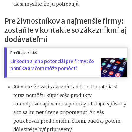
ak si myslíte, že ju potrebujú.
Pre živnostníkov a najmenšie firmy:
zostaňte v kontakte so zákazníkmi aj
dodávateľmi
Prečítajte si tiež
LinkedIn a jeho potenciál pre firmy: čo
ponúka a v čom môže pomôcť?
Ak viete, že vaši zákazníci alebo odberatelia si
teraz nemôžu kúpiť vaše produkty
a neodpovedajú vám na ponuky, hľadajte spôsoby,
ako sa im nenútene pripomenúť. Ak vás
potrebovali pred horšími časmi, budú aj potom,
dôležité je byť pripravený.