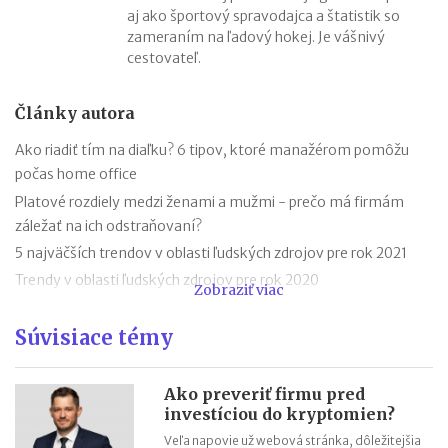
aj ako športový spravodajca a štatistik so
zameraním na ľadový hokej. Je vášnivý
cestovateľ.
Články autora
Ako riadiť tím na diaľku? 6 tipov, ktoré manažérom pomôžu
počas home office
Platové rozdiely medzi ženami a mužmi - prečo má firmám
záležať na ich odstraňovaní?
5 najväčších trendov v oblasti ľudských zdrojov pre rok 2021
Trendy v oblasti ľudských zdrojov pre rok 2020
Zobraziť viac
Pracovné prostredie po pandémii: aké zmeny ho čakajú?
Súvisiace témy
Ako prepustiť zamestnanca a na čo nezabudnúť
Ako kríza automobilového priemyslu ovplyvní slovenské firmy
Čo je kurzarbeit a akú podobu bude mať na Slovensku
Ako preveriť firmu pred
investíciou do kryptomien?
Príležitosti na podnikanie počas korona krízy - ktoré odvetvia
rastú?
Veľa napovie už webová stránka, dôležitejšia