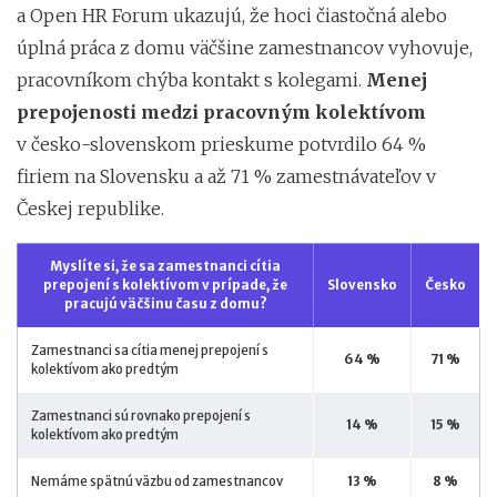
a Open HR Forum ukazujú, že hoci čiastočná alebo
úplná práca z domu väčšine zamestnancov vyhovuje,
pracovníkom chýba kontakt s kolegami.
Menej
prepojenosti medzi pracovným kolektívom
v česko-slovenskom prieskume potvrdilo 64 %
firiem na Slovensku a až 71 % zamestnávateľov v
Českej republike.
Myslíte si, že sa zamestnanci cítia
prepojení s kolektívom v prípade, že
Slovensko
Česko
pracujú väčšinu času z domu?
Zamestnanci sa cítia menej prepojení s
64 %
71 %
kolektívom ako predtým
Zamestnanci sú rovnako prepojení s
14 %
15 %
kolektívom ako predtým
Nemáme spätnú väzbu od zamestnancov
13 %
8 %