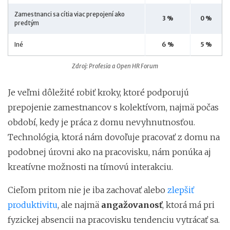
Zamestnanci sa cítia viac prepojení ako
3 %
0 %
predtým
Iné
6 %
5 %
Zdroj: Profesia a Open HR Forum
Je veľmi dôležité robiť kroky, ktoré podporujú
prepojenie zamestnancov s kolektívom, najmä počas
období, kedy je práca z domu nevyhnutnosťou.
Technológia, ktorá nám dovoľuje pracovať z domu na
podobnej úrovni ako na pracovisku, nám ponúka aj
kreatívne možnosti na tímovú interakciu.
Cieľom pritom nie je iba zachovať alebo
zlepšiť
produktivitu
, ale najmä
angažovanosť
, ktorá má pri
fyzickej absencii na pracovisku tendenciu vytrácať sa.