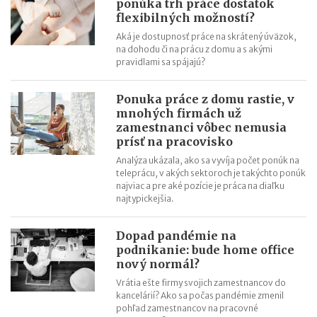
ponúka trh práce dostatok
flexibilných možností?
Aká je dostupnosť práce na skrátený úväzok,
na dohodu či na prácu z domu a s akými
pravidlami sa spájajú?
Ponuka práce z domu rastie, v
mnohých firmách už
zamestnanci vôbec nemusia
prísť na pracovisko
Analýza ukázala, ako sa vyvíja počet ponúk na
teleprácu, v akých sektoroch je takýchto ponúk
najviac a pre aké pozície je práca na diaľku
najtypickejšia.
Dopad pandémie na
podnikanie: bude home office
nový normál?
Vrátia ešte firmy svojich zamestnancov do
kancelárií? Ako sa počas pandémie zmenil
pohľad zamestnancov na pracovné