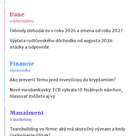
Dane
a účtovníctvo
Odvody dohodárov v roku 2026 a zmena od roku 2027
Výplata rodičovského dôchodku od augusta 2026:
otázky a odpovede
Financie
ekonomika
Ako preveriť firmu pred investíciou do kryptomien?
Nové eurobankovky: ECB vybrala 10 finálnych návrhov,
hlasovať môžete aj vy
Manažment
a marketing
Teambuilding vo firme: aký má skutočný význam a kedy
(ne)prinesie úžitok?