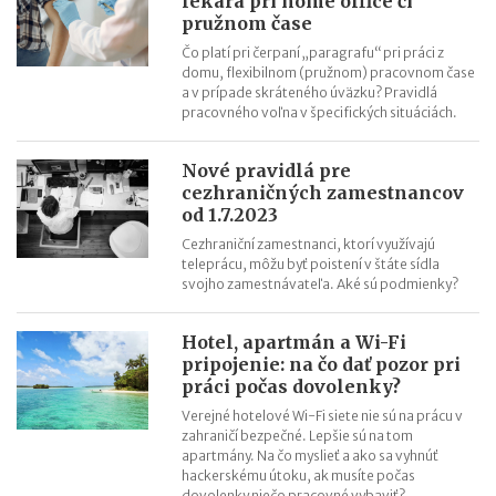
lekára pri home office či
pružnom čase
Čo platí pri čerpaní „paragrafu“ pri práci z
domu, flexibilnom (pružnom) pracovnom čase
a v prípade skráteného úväzku? Pravidlá
pracovného voľna v špecifických situáciách.
Nové pravidlá pre
cezhraničných zamestnancov
od 1.7.2023
Cezhraniční zamestnanci, ktorí využívajú
teleprácu, môžu byť poistení v štáte sídla
svojho zamestnávateľa. Aké sú podmienky?
Hotel, apartmán a Wi-Fi
pripojenie: na čo dať pozor pri
práci počas dovolenky?
Verejné hotelové Wi-Fi siete nie sú na prácu v
zahraničí bezpečné. Lepšie sú na tom
apartmány. Na čo myslieť a ako sa vyhnúť
hackerskému útoku, ak musíte počas
dovolenky niečo pracovné vybaviť?