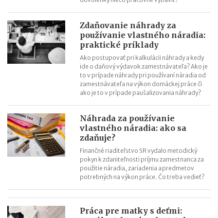
Zdaňovanie náhrady za
používanie vlastného náradia:
praktické príklady
Ako postupovať pri kalkulácii náhrady a kedy
ide o daňový výdavok zamestnávateľa? Ako je
to v prípade náhrady pri používaní náradia od
zamestnávateľa na výkon domáckej práce či
ako je to v prípade paušalizovania náhrady?
Náhrada za používanie
vlastného náradia: ako sa
zdaňuje?
Finančné riaditeľstvo SR vydalo metodický
pokyn k zdaniteľnosti príjmu zamestnanca za
použitie náradia, zariadenia a predmetov
potrebných na výkon práce. Čo treba vedieť?
Práca pre matky s deťmi: