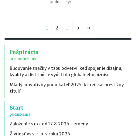
podmienky?
Nasledujúca stran
1
2
...
5
»
Inšpirácia
pre podnikanie
Budovanie značky v tabu odvetví: keď spojenie dizajnu,
kvality a distribúcie vyústi do globálneho biznisu
Mladý inovatívny podnikateľ 2025: kto získal prestížny
titul?
Štart
podnikania
Založenie s.r.o. od 17.8.2026 – zmeny
Živnosť vs s. r. o. v roku 2026