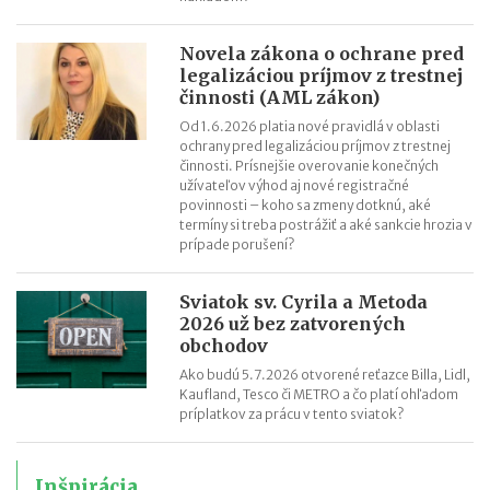
Novela zákona o ochrane pred
legalizáciou príjmov z trestnej
činnosti (AML zákon)
Od 1.6.2026 platia nové pravidlá v oblasti
ochrany pred legalizáciou príjmov z trestnej
činnosti. Prísnejšie overovanie konečných
užívateľov výhod aj nové registračné
povinnosti – koho sa zmeny dotknú, aké
termíny si treba postrážiť a aké sankcie hrozia v
prípade porušení?
Sviatok sv. Cyrila a Metoda
2026 už bez zatvorených
obchodov
Ako budú 5.7.2026 otvorené reťazce Billa, Lidl,
Kaufland, Tesco či METRO a čo platí ohľadom
príplatkov za prácu v tento sviatok?
Inšpirácia