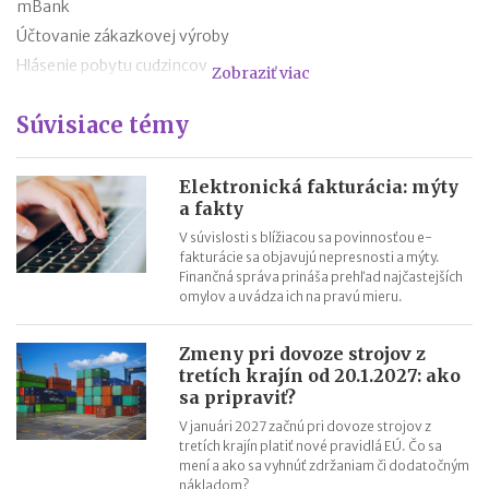
mBank
Účtovanie zákazkovej výroby
Hlásenie pobytu cudzincov
Zobraziť viac
Nepredajné zásoby
Súvisiace témy
Cestovné náhrady pri elektromobiloch
Odpisovanie elektromobilov a elektrobicyklov
Kontroly v oblasti registratúry
Elektronická fakturácia: mýty
a fakty
Registratúrny plán a registratúrny poriadok
V súvislosti s blížiacou sa povinnosťou e-
fakturácie sa objavujú nepresnosti a mýty.
Finančná správa prináša prehľad najčastejších
omylov a uvádza ich na pravú mieru.
Zmeny pri dovoze strojov z
tretích krajín od 20.1.2027: ako
sa pripraviť?
V januári 2027 začnú pri dovoze strojov z
tretích krajín platiť nové pravidlá EÚ. Čo sa
mení a ako sa vyhnúť zdržaniam či dodatočným
nákladom?