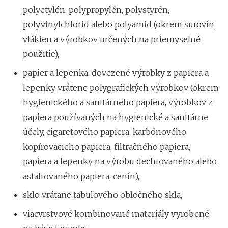
polyetylén, polypropylén, polystyrén,
polyvinylchlorid alebo polyamid (okrem surovín,
vlákien a výrobkov určených na priemyselné
použitie),
papier a lepenka, dovezené výrobky z papiera a
lepenky vrátene polygrafických výrobkov (okrem
hygienického a sanitárneho papiera, výrobkov z
papiera používaných na hygienické a sanitárne
účely, cigaretového papiera, karbónového
kopírovacieho papiera, filtračného papiera,
papiera a lepenky na výrobu dechtovaného alebo
asfaltovaného papiera, cenín),
sklo vrátane tabuľového obločného skla,
viacvrstvové kombinované materiály vyrobené