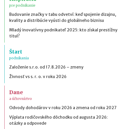
pre podnikanie
Budovanie značky v tabu odvetví: keď spojenie dizajnu,
kvality a distribúcie vyústi do globálneho biznisu
Mladý inovatívny podnikateľ 2025: kto získal prestížny
titul?
Štart
podnikania
Založenie s.r.o. od 17.8.2026 – zmeny
Živnosť vs s. r. o. v roku 2026
Dane
a účtovníctvo
Odvody dohodárov v roku 2026 a zmena od roku 2027
Výplata rodičovského dôchodku od augusta 2026:
otázky a odpovede