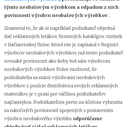
týmto neobalovým výrobkom a odpadom z nich
povinnosti výrobcu neobalových výrobkov
.
Znamená to, že ak si napríklad podnikateľ objedná
tlač reklamných letákov, firemných katalógov, vizitiek
v tlačiarenskej firme, ktorá nie je zapísaná v Registri
výrobcov neobalových výrobkov, má tento podnikateľ
rovnaké povinnosti ako keby bol sám výrobcom
neobalových výrobkov. Práve možnosť, že
podnikatelia sa stanú výrobcami neobalových
výrobkov z pozície distribútora svojich reklamných
materiálov, je v praxi pre väčšinu podnikateľov
najčastejšou. Podnikateľom preto za účelom vyhnutia
sa náročných povinností spojených s postavením
výrobcu neobalového výrobku
odporúčame
objednávať si tlač reklamných letákov,