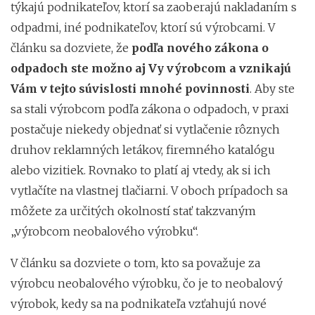
týkajú podnikateľov, ktorí sa zaoberajú nakladaním s
odpadmi, iné podnikateľov, ktorí sú výrobcami. V
článku sa dozviete, že
podľa nového zákona o
odpadoch ste možno aj Vy výrobcom a vznikajú
Vám v tejto súvislosti mnohé povinnosti
. Aby ste
sa stali výrobcom podľa zákona o odpadoch, v praxi
postačuje niekedy objednať si vytlačenie rôznych
druhov reklamných letákov, firemného katalógu
alebo vizitiek. Rovnako to platí aj vtedy, ak si ich
vytlačíte na vlastnej tlačiarni. V oboch prípadoch sa
môžete za určitých okolností stať takzvaným
„výrobcom neobalového výrobku“.
V článku sa dozviete o tom, kto sa považuje za
výrobcu neobalového výrobku, čo je to neobalový
výrobok, kedy sa na podnikateľa vzťahujú nové