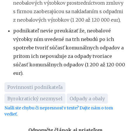
neobalových výrobkov prostredníctvom zmluvy
s firmou zaoberajúcou sa nakladaním s odpadmi
z neobalových výrobkov (1 200 až 120 000 eur),
podnikateľ nevie preukázať že, neobalové
výrobky ním uvedené na trh nebudú po ich
spotrebe tvoriť súčasť komunálnych odpadov a
pritom ich nepovažuje za odpady tvoriace
súčasť komunálnych odpadov (1 200 až 120 000
eur).
Povinnosti podnikateľa
Byrokratický nezmysel
Odpady a obaly
Našli ste chybu či nepresnosť v texte? Dajte nám o tom
vedieť.
Odporučte článok aj priateľom