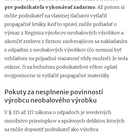
pre podnikateľa vykonávať zadarmo
. Až potom si
môže podnikateľ na vlastnej tlačiarni vytlačiť
propagačné letáky. Keď to spraví, môže požiadať o
výmaz z Registra výrobcov neobalových výrobkov a
ukončiť zmluvu s firmou zaoberajúcou sa nakladaním
s odpadmi z neobalových výrobkov (čo nemusí byť
vzhľadom na prípadnú viazanosť vždy možné). Je teda
otázne, či sa bežnému podnikateľovi vôbec oplatí
svojpomocne si vytlačiť propagačné materiály.
Pokuty za nesplnenie povinností
výrobcu neobalového výrobku
V § 115 až 117 zákona o odpadoch je uvedených
množstvo priestupkov a správnych deliktov, ktorých
sa môže dopustiť podnikateľ ako výrobca