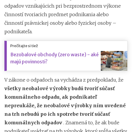
odpadov vznikajúcich pri bezprostrednom výkone
činností tvoriacich predmet podnikania alebo
činností právnickej osoby alebo fyzickej osoby –
podnikateľa.
Prečítajte si tiež
Bezobalové obchody (zero waste) - aké
majú povinnosti?
V zákone o odpadoch sa vychádza z predpokladu, že
všetky neobalové výrobky budú tvoriť súčasť
komunálneho odpadu, ak podnikateľ
nepreukáže, že neobalové výrobky ním uvedené
na trh nebudú po ich spotrebe tvoriť súčasť
komunálnych odpadov
. Znamená to, že ak bude
podnikateľ uvádzať na trh výrobok, ktorý spĺňa všetky