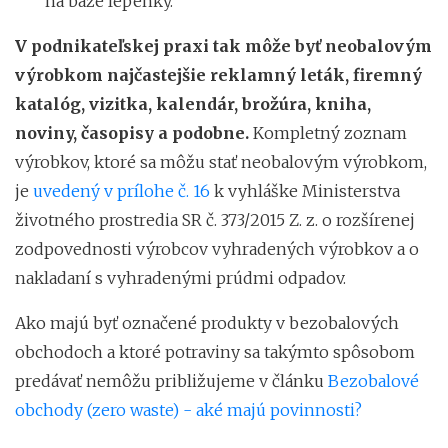
na báze lepenky.
V podnikateľskej praxi tak môže byť neobalovým
výrobkom najčastejšie reklamný leták, firemný
katalóg, vizitka, kalendár, brožúra, kniha,
noviny, časopisy a podobne.
Kompletný zoznam
výrobkov, ktoré sa môžu stať neobalovým výrobkom,
je
uvedený v prílohe č. 16
k vyhláške Ministerstva
životného prostredia SR č. 373/2015 Z. z. o rozšírenej
zodpovednosti výrobcov vyhradených výrobkov a o
nakladaní s vyhradenými prúdmi odpadov.
Ako majú byť označené produkty v bezobalových
obchodoch a ktoré potraviny sa takýmto spôsobom
predávať nemôžu približujeme v článku
Bezobalové
obchody (zero waste) - aké majú povinnosti?