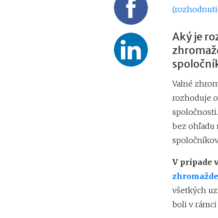
(rozhodnuti
Aký je ro
zhromažd
spoloční
Valné zhrom
rozhoduje o
spoločnosti
bez ohľadu n
spoločníkov
V prípade 
zhromažden
všetkých uz
boli v rámci