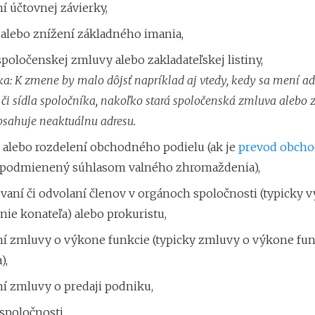
í účtovnej závierky,
 alebo znížení základného imania,
oločenskej zmluvy alebo zakladateľskej listiny,
: K zmene by malo dôjsť napríklad aj vtedy, kedy sa mení ad
 či sídla spoločníka, nakoľko stará spoločenská zmluva alebo 
obsahuje neaktuálnu adresu.
 alebo rozdelení obchodného podielu (ak je
prevod obch
podmienený súhlasom valného zhromaždenia),
aní či odvolaní členov v orgánoch spoločnosti (typicky
nie konateľa) alebo prokuristu,
ní zmluvy o výkone funkcie (typicky zmluvy o výkone fun
),
ní zmluvy o predaji podniku,
spoločnosti.