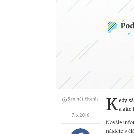
K
5 minút čítania
edy z
a ako 
7.6.2016
Novšie info
nájdete v č