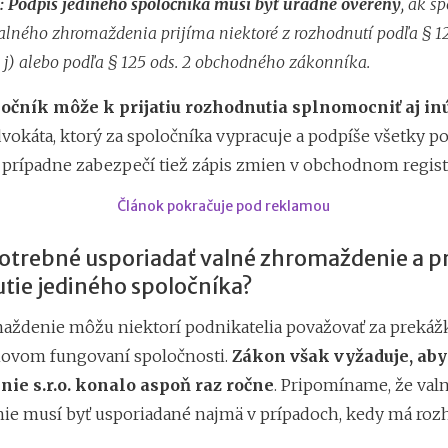
 Podpis jediného spoločníka musí byť úradne overený
, ak s
alného zhromaždenia prijíma niektoré z rozhodnutí podľa § 12
 i), j) alebo podľa § 125 ods. 2 obchodného zákonníka.
ločník môže k prijatiu rozhodnutia splnomocniť aj in
dvokáta, ktorý za spoločníka vypracuje a podpíše všetky p
prípadne zabezpečí tiež zápis zmien v obchodnom registr
Článok pokračuje pod reklamou
potrebné usporiadať valné zhromaždenie a pr
tie jediného spoločníka?
aždenie môžu niektorí podnikatelia považovať za prekážk
ovom fungovaní spoločnosti.
Zákon však vyžaduje, aby
ie s.r.o. konalo aspoň raz ročne
. Pripomíname, že val
e musí byť usporiadané najmä v prípadoch, kedy má roz