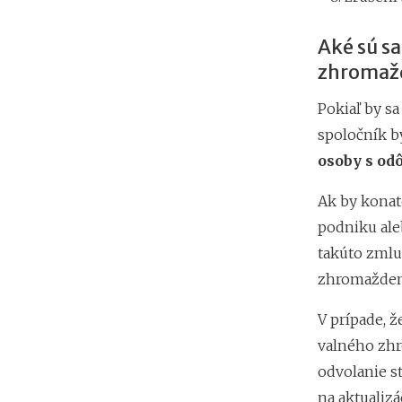
Aké sú s
zhromaž
Pokiaľ by s
spoločník b
osoby s o
Ak by konat
podniku aleb
takúto zmlu
zhromaždeni
V prípade, 
valného zhr
odvolanie s
na aktualiz