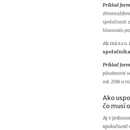
Príklad form
zhromaždenie
spoločnosti 
hlasovalo pr
Ak má s.r.o.
spoločníka
Príklad form
pôsobnosti v
rok 2016 a ro
Ako uspo
čo musí 
Aj v jednoos
spoločnosť 