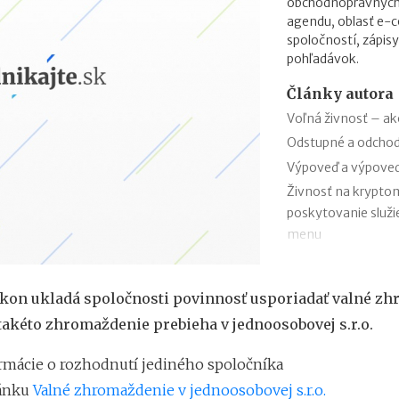
obchodnoprávnych 
agendu, oblasť e-
spoločností, zápisy
pohľadávok.
Články autora
Voľná živnosť – ako
Odstupné a odcho
Výpoveď a výpove
Živnosť na kryptom
poskytovanie služi
menu
Ako registrovať o
príspevkom do 1 5
ákon ukladá spoločnosti povinnosť usporiadať valné z
Ako registrovať o
takéto zhromaždenie prebieha v jednoosobovej s.r.o.
príspevkom od EÚ 
Výmaz organizačnýc
rmácie o rozhodnutí jediného spoločníka
nepotvrdia svoje ú
lánku
Valné zhromaždenie v jednoosobovej s.r.o.
Povinný zápis rodn