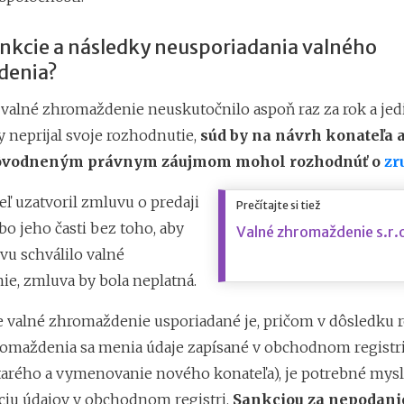
ankcie a následky neusporiadania valného
denia?
a valné zhromaždenie neuskutočnilo aspoň raz za rok a jed
y neprijal svoje rozhodnutie,
súd by na návrh konateľa a
dôvodneným právnym záujmom mohol rozhodnúť o
zr
eľ uzatvoril zmluvu o predaji
Prečítajte si tiež
o jeho časti bez toho, aby
Valné zhromaždenie s.r.o
vu schválilo valné
e, zmluva by bola neplatná.
že valné zhromaždenie usporiadané je, pričom v dôsledku 
omaždenia sa menia údaje zapísané v obchodnom registri 
tarého a vymenovanie nového konateľa), je potrebné mysli
áciu údajov v obchodnom registri.
Sankciou za nepodani