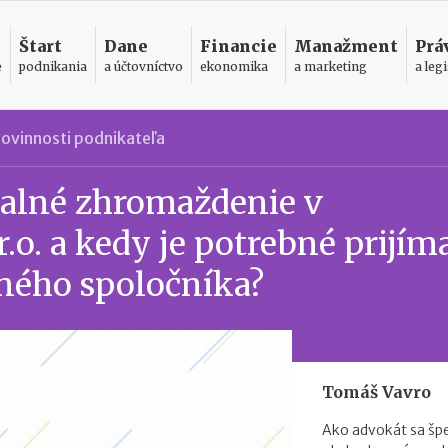
Štart
Dane
Financie
Manažment
Prá
e
podnikania
a účtovníctvo
ekonomika
a marketing
a legi
ovinnosti podnikateľa
valné zhromaždenie v
.o. a kedy je potrebné prijím
iného spoločníka?
Tomáš Vavro
Ako advokát sa špe