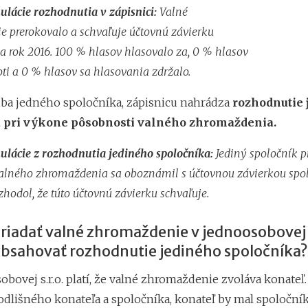
ulácie rozhodnutia v zápisnici:
Valné
 prerokovalo a schvaľuje účtovnú závierku
za rok 2016. 100 % hlasov hlasovalo za, 0 % hlasov
oti a 0 % hlasov sa hlasovania zdržalo.
 iba jedného spoločníka, zápisnicu nahrádza
rozhodnutie 
 pri výkone pôsobnosti valného zhromaždenia.
ulácie z rozhodnutia jediného spoločníka:
Jediný spoločník p
alného zhromaždenia sa oboznámil s účtovnou závierkou spol
zhodol, že túto účtovnú závierku schvaľuje.
riadať valné zhromaždenie v jednoosobovej s
obsahovať rozhodnutie jediného spoločníka?
obovej s.r.o. platí, že valné zhromaždenie zvoláva konateľ
odlišného konateľa a spoločníka, konateľ by mal spoločník