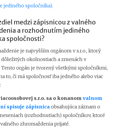
e jediného spoločníka).
obchodného registr
Odmena likvidátora
zdiel medzi zápisnicou z valného
Výhody vstupu spol
treba stihnúť?
enia a rozhodnutím jediného
ka spoločnosti
?
aždenie je najvyšším orgánom v s.r.o., ktorý
 dôležitých okolnostiach a zmenách v
. Tento orgán je tvorený všetkými spoločníkmi,
a to, či má spoločnosť iba jedného alebo viac
.
viacoosobovej s.r.o. sa o konanom
valnom
í spisuje zápisnica
obsahujúca záznam o
neseniach (rozhodnutiach) spoločníkov, ktoré
 valného zhromaždenia prijaté.