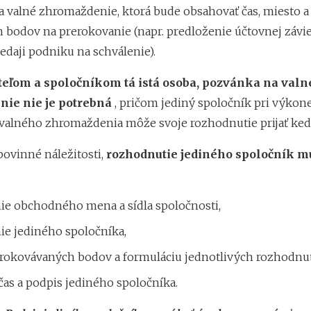
 valné zhromaždenie, ktorá bude obsahovať čas, miesto 
h bodov na prerokovanie (napr. predloženie účtovnej závi
edaji podniku na schválenie).
teľom a spoločníkom tá istá osoba, pozvánka na valn
ie nie je potrebná
, pričom jediný spoločník pri výkon
valného zhromaždenia môže svoje rozhodnutie prijať ked
povinné náležitosti,
rozhodnutie jediného spoločník m
ie obchodného mena a sídla spoločnosti,
ie jediného spoločníka,
erokovávaných bodov a formuláciu jednotlivých rozhodnut
čas a podpis jediného spoločníka.