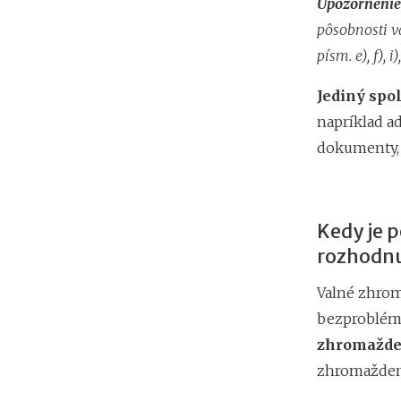
Upozornenie:
pôsobnosti v
písm. e), f),
Jediný spo
napríklad a
dokumenty, 
Kedy je 
rozhodnu
Valné zhrom
bezproblém
zhromažden
zhromaždeni