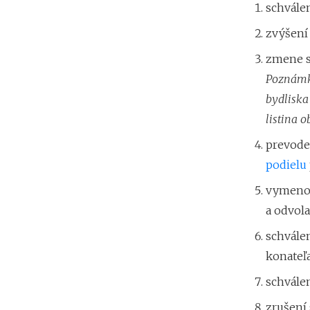
schválen
zvýšení
zmene sp
Poznámka
bydliska
listina 
prevode
podielu
vymenov
a odvola
schvále
konateľa
schvále
zrušení 