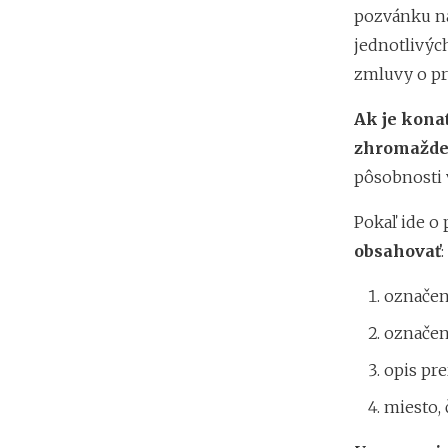
pozvánku na
jednotlivýc
zmluvy o pr
Ak je kona
zhromažden
pôsobnosti 
Pokaľ ide o 
obsahovať
:
označen
označen
opis pr
miesto, 