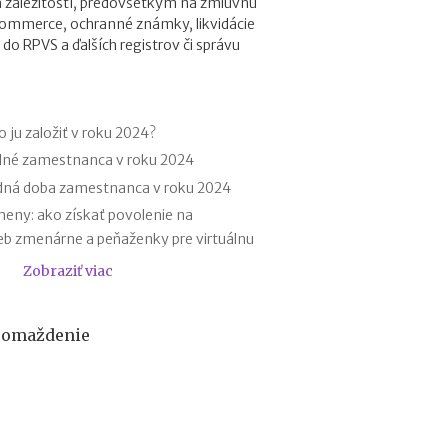
záležitostí, predovšetkým na zmluvnú
r
commerce, ochranné známky, likvidácie
e
 do RPVS a ďalších registrov či správu
h
y
p
o
t
 ju založiť v roku 2024?
é
dné zamestnanca v roku 2024
k
dná doba zamestnanca v roku 2024
y
o
eny: ako získať povolenie na
d
eb zmenárne a peňaženky pre virtuálnu
1
.
Zobraziť viac
chrannú známku v roku 2022 s
1
.
00 EUR?
2
hromaždenie
chrannú známku v roku 2021 s
0
až do výšky 1 500 EUR?
2
7
h zložiek, ktoré do 30. 9. 2021
:
daje v obchodnom registri
n
ého čísla a čísla občianskeho do