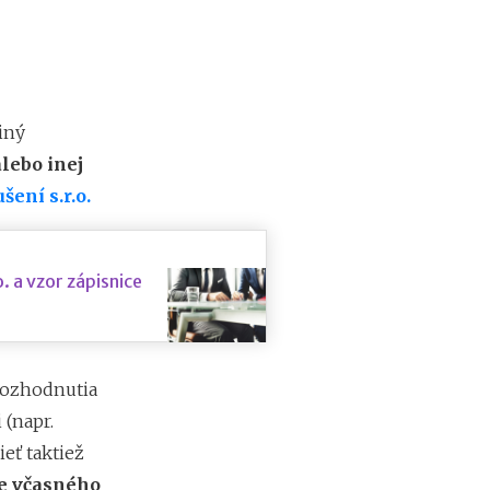
iný
lebo inej
ušení s.r.o.
. a vzor zápisnice
rozhodnutia
(napr.
eť taktiež
e včasného