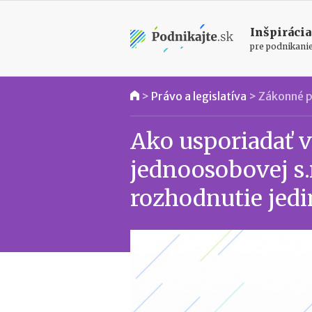
Inšpirácia
pre podnikani
>
Právo a legislatíva
>
Zákonné p
Ako usporiadať 
jednoosobovej s.r
rozhodnutie jed