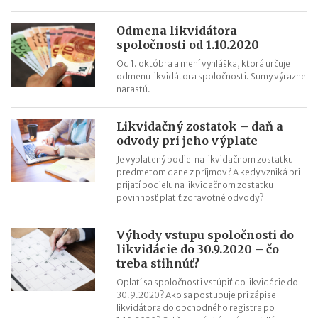
Odmena likvidátora
spoločnosti od 1.10.2020
Od 1. októbra a mení vyhláška, ktorá určuje
odmenu likvidátora spoločnosti. Sumy výrazne
narastú.
Likvidačný zostatok – daň a
odvody pri jeho výplate
Je vyplatený podiel na likvidačnom zostatku
predmetom dane z príjmov? A kedy vzniká pri
prijatí podielu na likvidačnom zostatku
povinnosť platiť zdravotné odvody?
Výhody vstupu spoločnosti do
likvidácie do 30.9.2020 – čo
treba stihnúť?
Oplatí sa spoločnosti vstúpiť do likvidácie do
30.9.2020? Ako sa postupuje pri zápise
likvidátora do obchodného registra po