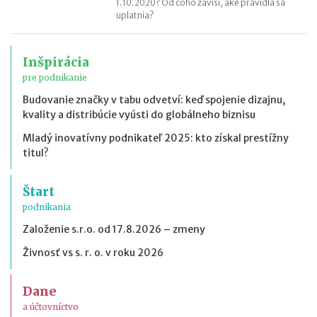
1.10.2020? Od čoho závisí, aké pravidlá sa
uplatnia?
Inšpirácia
pre podnikanie
Budovanie značky v tabu odvetví: keď spojenie dizajnu,
kvality a distribúcie vyústi do globálneho biznisu
Mladý inovatívny podnikateľ 2025: kto získal prestížny
titul?
Štart
podnikania
Založenie s.r.o. od 17.8.2026 – zmeny
Živnosť vs s. r. o. v roku 2026
Dane
a účtovníctvo