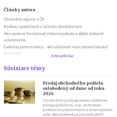
Články autora
Obchodný register v ČR
Konkurz spoločnosti s ručením obmedzeným
Ako správne formulovať zmluvnú pokutu a ďalšie zmluvné
ustanovenia
Exekúcia zamestnanca - akú súčinnosť musí zamestnávateľ
poskytnúť
Zobraziť viac
Registrácia ochranných známok v zahraničí – vo svete a v
Európe
Súvisiace témy
Konflikt ochranných známok
Konflikt ochrannej známky a cudzej internetovej domény
Predaj obchodného podielu
oslobodený od dane od roku
Registrácia ochrannej známky
2024
Povinnosti zamestnávateľa pri výpovedi
Od roku 2024 nastávajú zmeny v zdaňovaní
Kedy zamestnávateľ nemôže dať zamestnancovi výpoveď
predaja spoločností, resp. obchodných
podielov na spoločnostiach na strane fyzických
osôb. Aké podmienky je potrebné splniť?