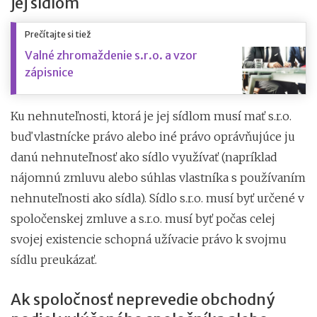
jej sídlom
Prečítajte si tiež
Valné zhromaždenie s.r.o. a vzor
zápisnice
Ku nehnuteľnosti, ktorá je jej sídlom musí mať s.r.o.
buď vlastnícke právo alebo iné právo oprávňujúce ju
danú nehnuteľnosť ako sídlo využívať (napríklad
nájomnú zmluvu alebo súhlas vlastníka s používaním
nehnuteľnosti ako sídla). Sídlo s.r.o. musí byť určené v
spoločenskej zmluve a s.r.o. musí byť počas celej
svojej existencie schopná užívacie právo k svojmu
sídlu preukázať.
Ak spoločnosť neprevedie obchodný