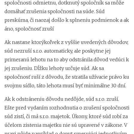
spoločnosti odmietnu, dotknutý spoločník sa môže
domáhať zrušenia spoločnosti na súde. Súd
preskúma, či naozaj došlo k splneniu podmienok a ak
áno, spoločnosť zruší
Ak nastane ktorýkoľvek z vyššie uvedených dôvodov,
súd nezruší s.r.o. automaticky, ale poskytne jej
primeranú lehotu na to aby odstránila dôvod vedúci k
jej zrušeniu. Dĺžku lehoty určuje súd. Ak sa
spoločnosť ruší z dôvodu, že stratila užívacie právo ku
svojmu sídlo, táto lehota musí byť minimálne 30 dní.
Ak k odstráneniu dôvodu nedôjde, súd s.r.o. zruší.
Ešte pred vydaním rozhodnutia o zrušení spoločnosti
súd zistí, či má s.r.o. majetok. Úkony, ktoré súd robí za
účelom zistenia majetku nie sú upravené v zákone. V
praxi pôjde napríklad o dopyt smerujúci jednotlivým