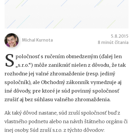
5.8.2015
Michal Kurnota
8 minút čítania
S
poločnosť s ručením obmedzeným (ďalej len
„s.r.o.“) môže zaniknúť nielen z dôvodu, že tak
rozhodne jej valné zhromaždenie (resp. jediný
spoločník), ale Obchodný zákonník vymedzuje aj
iné dôvody, pre ktoré je súd povinný spoločnosť
zrušiť aj bez súhlasu valného zhromaždenia.
Ak taký dôvod nastane, súd zruší spoločnosť buď z
vlastného podnetu alebo na návrh štátneho orgánu či
inej osoby. Súd zruší s.r.o. z týchto dôvodov: