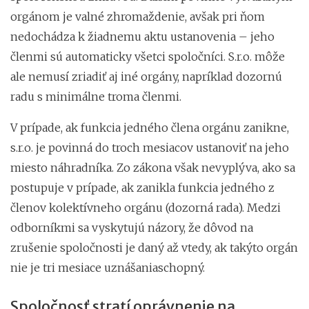
orgánom je valné zhromaždenie, avšak pri ňom
nedochádza k žiadnemu aktu ustanovenia – jeho
členmi sú automaticky všetci spoločníci. S.r.o. môže
ale nemusí zriadiť aj iné orgány, napríklad dozornú
radu s minimálne troma členmi.
V prípade, ak funkcia jedného člena orgánu zanikne,
s.r.o. je povinná do troch mesiacov ustanoviť na jeho
miesto náhradníka. Zo zákona však nevyplýva, ako sa
postupuje v prípade, ak zanikla funkcia jedného z
členov kolektívneho orgánu (dozorná rada). Medzi
odborníkmi sa vyskytujú názory, že dôvod na
zrušenie spoločnosti je daný až vtedy, ak takýto orgán
nie je tri mesiace uznášaniaschopný.
Spoločnosť stratí oprávnenie na