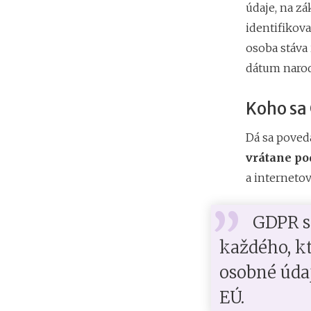
údaje, na z
identifikova
osoba stáva 
dátum narode
Koho sa
Dá sa poved
vrátane po
a internetov
GDPR s
každého, k
osobné úda
EÚ.