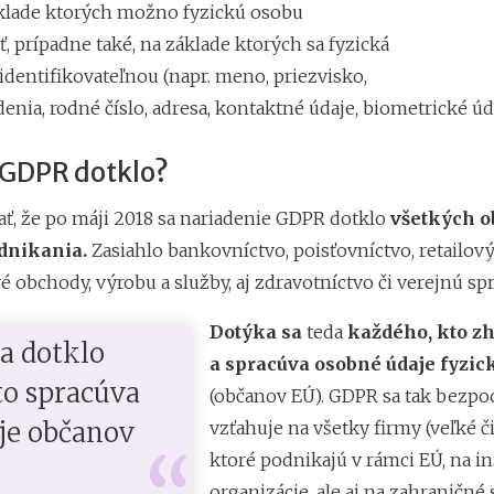
áklade ktorých možno fyzickú osobu
ť, prípadne také, na základe ktorých sa fyzická
identifikovateľnou (napr. meno, priezvisko,
nia, rodné číslo, adresa, kontaktné údaje, biometrické údaj
 GDPR dotklo?
ať, že po máji 2018 sa nariadenie GDPR dotklo
všetkých o
dnikania.
Zasiahlo bankovníctvo, poisťovníctvo, retailový
é obchody, výrobu a služby, aj zdravotníctvo či verejnú sp
Dotýka sa
teda
každého, kto z
a dotklo
a spracúva osobné údaje fyzic
to spracúva
(občanov EÚ). GDPR sa tak bezp
je občanov
vzťahuje na všetky firmy (veľké či
ktoré podnikajú v rámci EÚ, na inš
organizácie, ale aj na zahraničné 