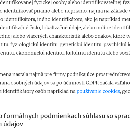
identifikovanej fyzickej osoby alebo identifikovateľnej fyz
 identifikovať priamo alebo nepriamo, najmä na základe
 identifikátora, iného identifikátora, ako je napríklad me
identifikačné číslo, lokalizačné údaje, alebo online identifi
ednej alebo viacerých charakteristík alebo znakov, ktoré tv
titu, fyziologickú identitu, genetickú identitu, psychickú i
entitu, ekonomickú identitu, kultúrnu identitu alebo soci
mena nastala najmä pre firmy podnikajúce prostredníctvo
rana osobných údajov sa po účinnosti GDPR začala vzťahov
e identifikátory osôb napríklad na
používanie cookies
, ge
 formálnych podmienkach súhlasu so spra
 údajov