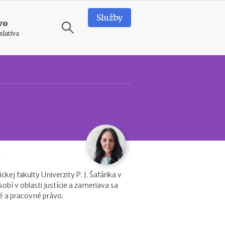
Služby
vo
slatíva
ODPORÚČAME
N
e
d
o
s
t
a
á
t
k
kej fakulty Univerzity P. J. Šafárika v
o
sobí v oblasti justície a zameriava sa
v
 a pracovné právo.
é
p
r