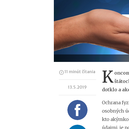
K
11 minút čítania
oncom 
štátoc
13.5.2019
dotklo a ak
Ochrana fyz
osobných úd
kto akýmko
údajmi, je 