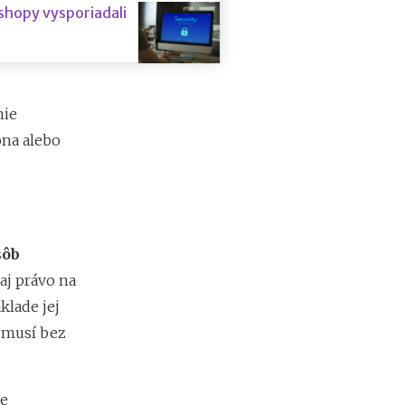
m
shopy vysporiadali
i
e
n
?
nie
ona alebo
sôb
 aj právo na
klade jej
ľ musí bez
je