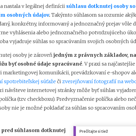
 nastala v legálnej definícii
súhlasu dotknutej osoby so
ím osobných údajov
.
Takýmto súhlasom sa rozumie akýk
daný, konkrétny, informovaný a jednoznačný prejav vôle 
rme vyhlásenia alebo jednoznačného potvrdzujúceho úk
oba vyjadruje súhlas so spracúvaním svojich osobných úd
nutej osoby je zároveň
jedným z právnych základov, n
žu byť osobné údaje spracúvané
. V praxi sa najčastejši
ri marketingovej komunikácii, prevádzkovaní e-shopov al
í spotrebiteľskej súťaže
či
zverejňovaní fotografií na we
Pri návšteve internetovej stránky môže byť súhlas vyjadre
olíčka (tzv. checkboxu). Predvyznačenie políčka alebo ne
soby nie je možné pokladať za súhlas so spracovaním os
R
pred súhlasom dotknutej
Prečítajte si tiež