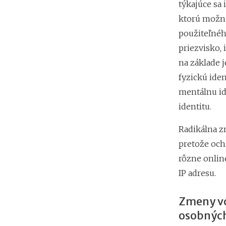
týkajúce sa 
ktorú možno
použiteľného
priezvisko, 
na základe j
fyzickú iden
mentálnu id
identitu.
Radikálna z
pretože och
rôzne onlin
IP adresu.
Zmeny vo
osobných