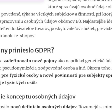
ktoré spracúvajú osobné údaje o
povedané, týka sa všetkých subjektov a činností, pri ktor
spracovaniu osobných údajov občanov EÚ. Najčastejšie id
eľov, dodávateľov tovarov, poskytovateľov služieb, prevád
ránok i e-shopov.
ny prinieslo GDPR?
de
zadefinovalo nové pojmy
ako napríklad genetické úda
or, pseudonymizácia, zodpovedná osoba a iné. Okrem toho
 pre fyzické osoby a nové povinnosti pre subjekty sp
je fyzických osôb
.
ie konceptu osobných údajov
ovilo
novú definíciu osobných údajov
. Rozumejú sa nim