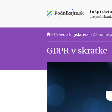
Inšpirácia
pre podnikani
>
Právo a legislatíva
>
Zákonné p
GDPR v skratke