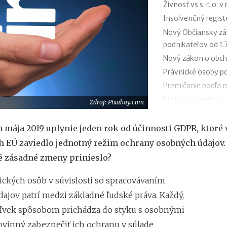
Živnosť vs s. r. o. 
Insolvenčný regist
Nový Občiansky zá
podnikateľov od 1.
Nový zákon o obch
Právnické osoby p
Premlčanie podľa 
Štátni zamestnanci
Zdroj: Pixabay.com
Novela zákona o oc
2026
mája 2019 uplynie jeden rok od účinnosti GDPR, ktoré 
Reklamácia letnéh
h EÚ zaviedlo jednotný režim ochrany osobných údajov.
Zmeny v živnosten
é zásadné zmeny prinieslo?
ických osôb v súvislosti so spracovávaním
ajov patrí medzi základné ľudské práva. Každý,
ľvek spôsobom prichádza do styku s osobnými
povinný zabezpečiť ich ochranu v súlade