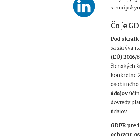
s európsky
Čo je G
Pod skrat
sa skrýva
n
(EÚ) 2016/
členských š
konkrétne 2
osobitného
údajov
účin
dovtedy pla
údajov.
GDPR
pred
ochranu os