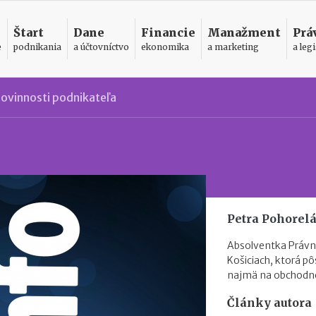
Štart
Dane
Financie
Manažment
Prá
e
podnikania
a účtovníctvo
ekonomika
a marketing
a legi
ovinnosti podnikateľa
Petra Pohorel
Absolventka Právnic
Košiciach, ktorá pô
najmä na obchodné
Články autora