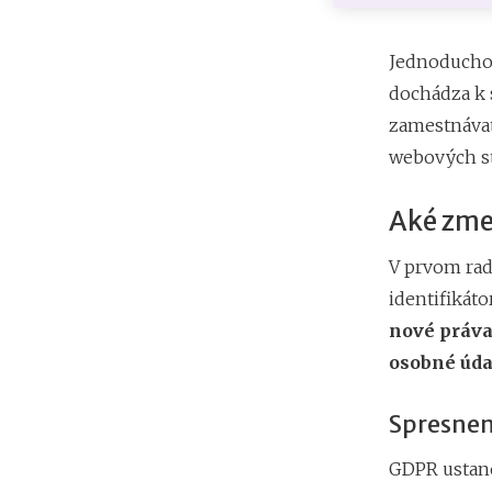
Jednoducho 
dochádza k 
zamestnávat
webových st
Aké zme
V prvom ra
identifikát
nové práva
osobné úda
Spresnen
GDPR ustan