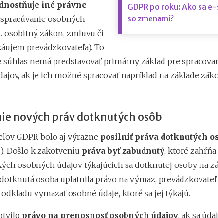
dnostňuje iné právne
GDPR po roku: Ako sa e-
so zmenami?
 spracúvanie osobných
r. osobitný zákon, zmluvu či
áujem prevádzkovateľa). To
 súhlas nemá predstavovať primárny základ pre spracova
ajov, ak je ich možné spracovať napríklad na základe zák
ie nových práv dotknutých osôb
eľov GDPR bolo aj výrazne
posilniť práva dotknutých o
). Došlo k zakotveniu
práva byť zabudnutý
, ktoré zahŕňa
ých osobných údajov týkajúcich sa dotknutej osoby na zá
k dotknutá osoba uplatnila právo na výmaz, prevádzkovate
odkladu vymazať osobné údaje, ktoré sa jej týkajú.
otvilo
právo na prenosnosť osobných údajov
, ak sa úda