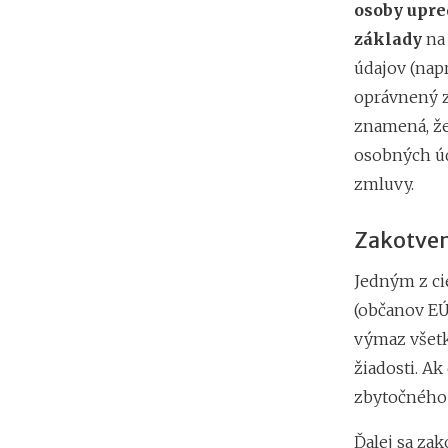
osoby upre
základy
na
údajov (nap
oprávnený z
znamená, že
osobných úd
zmluvy.
Zakotven
Jedným z ci
(občanov EÚ
výmaz všetk
žiadosti. A
zbytočného 
Ďalej sa zak