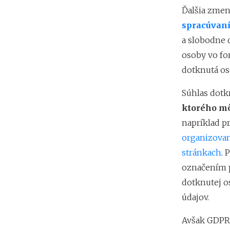
Ďalšia zmena
spracúvan
a slobodne 
osoby vo fo
dotknutá os
Súhlas dotk
ktorého mô
napríklad p
organizovan
stránkach
. 
označením p
dotknutej o
údajov.
Avšak GDP