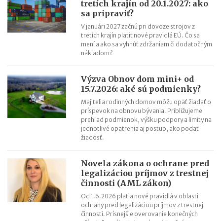
tretích krajín od 20.1.2027: ako
sa pripraviť?
V januári 2027 začnú pri dovoze strojov z
tretích krajín platiť nové pravidlá EÚ. Čo sa
mení a ako sa vyhnúť zdržaniam či dodatočným
nákladom?
Výzva Obnov dom mini+ od
15.7.2026: aké sú podmienky?
Majitelia rodinných domov môžu opäť žiadať o
príspevok na obnovu bývania. Približujeme
prehľad podmienok, výšku podpory a limity na
jednotlivé opatrenia aj postup, ako podať
žiadosť.
Novela zákona o ochrane pred
legalizáciou príjmov z trestnej
činnosti (AML zákon)
Od 1.6.2026 platia nové pravidlá v oblasti
ochrany pred legalizáciou príjmov z trestnej
činnosti. Prísnejšie overovanie konečných