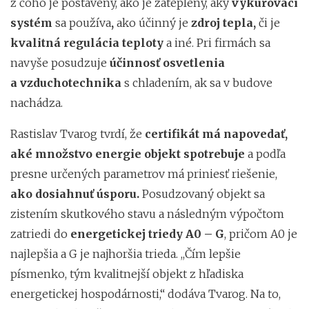
z čoho je postavený, ako je zateplený,
aký
vykurovací
systém
sa používa
,
ako účinný je
zdroj tepla,
či je
kvalitná regulácia teploty
a iné. Pri firmách sa
navyše posudzuje
účinnosť osvetlenia
a vzduchotechnika
s chladením, ak sa v budove
nachádza.
Rastislav Tvarog tvrdí, že
certifikát má napovedať,
aké množstvo energie objekt spotrebuje
a podľa
presne určených parametrov má priniesť riešenie,
ako dosiahnuť úsporu.
Posudzovaný objekt sa
zistením skutkového stavu a následným výpočtom
zatriedi do
energetickej triedy A0 – G
, pričom A0 je
najlepšia a G je najhoršia trieda. ,,Čím lepšie
písmenko, tým kvalitnejší objekt z hľadiska
energetickej hospodárnosti,“ dodáva Tvarog. Na to,