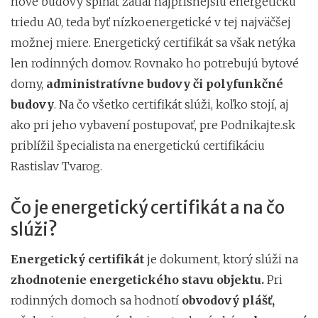
nové budovy spĺňať zatiaľ najprísnejšiu energetickú
triedu A0, teda byť nízkoenergetické v tej najväčšej
možnej miere. Energetický certifikát sa však netýka
len rodinných domov. Rovnako ho potrebujú bytové
domy,
administratívne budovy či polyfunkčné
budovy
. Na čo všetko certifikát slúži, koľko stojí, aj
ako pri jeho vybavení postupovať, pre Podnikajte.sk
priblížil špecialista na energetickú certifikáciu
Rastislav Tvarog.
Čo je energetický certifikát a na čo
slúži?
Energetický certifikát
je dokument, ktorý slúži na
zhodnotenie energetického stavu objektu
.
Pri
rodinných domoch sa hodnotí
obvodový plášť,