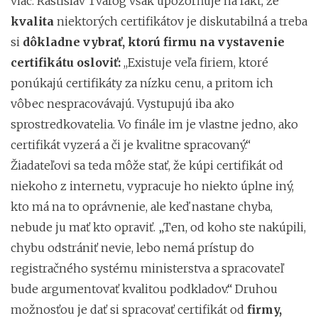
viac.
Rastislav Tvarog však upozorňuje na fakt, že
kvalita
niektorých certifikátov je diskutabilná a treba
si
dôkladne vybrať, ktorú firmu na vystavenie
certifikátu osloviť:
,,Existuje veľa firiem, ktoré
ponúkajú certifikáty za nízku cenu, a pritom ich
vôbec nespracovávajú. Vystupujú iba ako
sprostredkovatelia. Vo finále im je vlastne jedno, ako
certifikát vyzerá a či je kvalitne spracovaný.“
Žiadateľovi sa teda môže stať, že kúpi certifikát od
niekoho z internetu, vypracuje ho niekto úplne iný,
kto má na to oprávnenie, ale keď nastane chyba,
nebude ju mať kto opraviť. „Ten, od koho ste nakúpili,
chybu odstrániť nevie, lebo nemá prístup do
registračného systému ministerstva a spracovateľ
bude argumentovať kvalitou podkladov.“ Druhou
možnosťou je dať si spracovať certifikát od
firmy,