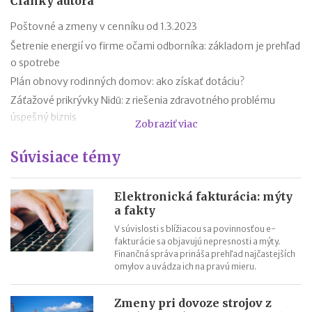
Články autora
Poštovné a zmeny v cenníku od 1.3.2023
Šetrenie energií vo firme očami odborníka: základom je prehľad
o spotrebe
Plán obnovy rodinných domov: ako získať dotáciu?
Záťažové prikrývky Nidū: z riešenia zdravotného problému
úspešný biznis
Zobraziť viac
Robinsonov zoznam a nevyžiadané marketingové hovory
Súvisiace témy
Výmena starších vodičských preukazov: koho sa týka a aké sú
poplatky?
Štátna správa zavádza opatrenia na šetrenie energií, inšpirovať
Elektronická fakturácia: mýty
sa môžu aj firmy
a fakty
V súvislosti s blížiacou sa povinnosťou e-
fakturácie sa objavujú nepresnosti a mýty.
Finančná správa prináša prehľad najčastejších
omylov a uvádza ich na pravú mieru.
Zmeny pri dovoze strojov z