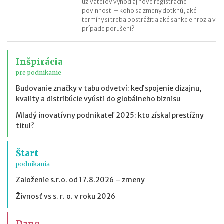
užívateľov výhod aj nové registračné
povinnosti – koho sa zmeny dotknú, aké
termíny si treba postrážiť a aké sankcie hrozia v
prípade porušení?
Inšpirácia
pre podnikanie
Budovanie značky v tabu odvetví: keď spojenie dizajnu,
kvality a distribúcie vyústi do globálneho biznisu
Mladý inovatívny podnikateľ 2025: kto získal prestížny
titul?
Štart
podnikania
Založenie s.r.o. od 17.8.2026 – zmeny
Živnosť vs s. r. o. v roku 2026
Dane