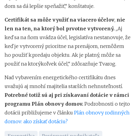
dom sa dá lepšie speňažiť,“ konštatuje.
Certifikát sa môže využiť na viacero účelov
,
nie
len na ten, na ktorý bol prvotne vytvorený.
,,Aj
keď sa na ňom uvádza účel, legislatíva nestanovuje, že
keď je vytvorený prioritne na prenájom, nemôžem
ho použiť k predaju objektu. Ak je platný, môže sa
použiť na ktorýkoľvek účel,“ zdôrazňuje Tvarog.
Nad vybavením energetického certifikátu dnes
uvažujú aj mnohí majitelia starších nehnuteľností.
Potrebné totiž sú aj pri získavaní dotácie v rámci
programu Plán obnovy domov.
Podrobnosti o tejto
dotácii približujeme v článku
Plán obnovy rodinných
domov: ako získať dotáciu?
Energetika
Povinnosti podnikateľa