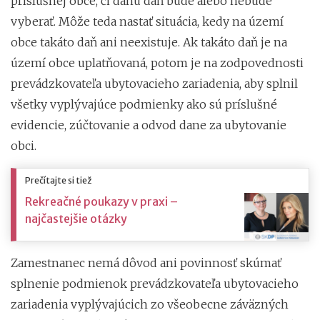
príslušnej obce, či danú daň bude alebo nebude
vyberať. Môže teda nastať situácia, kedy na území
obce takáto daň ani neexistuje. Ak takáto daň je na
území obce uplatňovaná, potom je na zodpovednosti
prevádzkovateľa ubytovacieho zariadenia, aby splnil
všetky vyplývajúce podmienky ako sú príslušné
evidencie, zúčtovanie a odvod dane za ubytovanie
obci.
Prečítajte si tiež
Rekreačné poukazy v praxi –
najčastejšie otázky
Zamestnanec nemá dôvod ani povinnosť skúmať
splnenie podmienok prevádzkovateľa ubytovacieho
zariadenia vyplývajúcich zo všeobecne záväzných