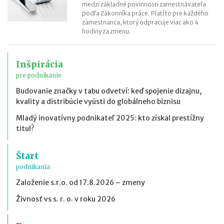
medzi základné povinnosti zamestnávateľa
podľa Zákonníka práce. Platí to pre každého
zamestnanca, ktorý odpracuje viac ako 4
hodiny za zmenu.
Inšpirácia
pre podnikanie
Budovanie značky v tabu odvetví: keď spojenie dizajnu,
kvality a distribúcie vyústi do globálneho biznisu
Mladý inovatívny podnikateľ 2025: kto získal prestížny
titul?
Štart
podnikania
Založenie s.r.o. od 17.8.2026 – zmeny
Živnosť vs s. r. o. v roku 2026