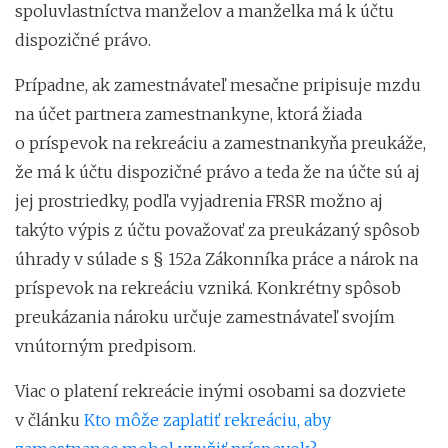
spoluvlastníctva manželov a manželka má k účtu
dispozičné právo.
Prípadne, ak zamestnávateľ mesačne pripisuje mzdu
na účet partnera zamestnankyne, ktorá žiada
o príspevok na rekreáciu a zamestnankyňa preukáže,
že má k účtu dispozičné právo a teda že na účte sú aj
jej prostriedky, podľa vyjadrenia FRSR možno aj
takýto výpis z účtu považovať za preukázaný spôsob
úhrady v súlade s § 152a Zákonníka práce a nárok na
príspevok na rekreáciu vzniká. Konkrétny spôsob
preukázania nároku určuje zamestnávateľ svojím
vnútorným predpisom.
Viac o platení rekreácie inými osobami sa dozviete
v článku
Kto môže zaplatiť rekreáciu, aby