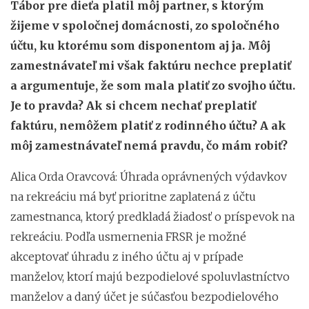
Tábor pre dieťa platil môj partner, s ktorým
žijeme v spoločnej domácnosti, zo spoločného
účtu, ku ktorému som disponentom aj ja. Môj
zamestnávateľ mi však faktúru nechce preplatiť
a argumentuje, že som mala platiť zo svojho účtu.
Je to pravda? Ak si chcem nechať preplatiť
faktúru, nemôžem platiť z rodinného účtu? A ak
môj zamestnávateľ nemá pravdu, čo mám robiť?
Alica Orda Oravcová: Úhrada oprávnených výdavkov
na rekreáciu má byť prioritne zaplatená z účtu
zamestnanca, ktorý predkladá žiadosť o príspevok na
rekreáciu. Podľa usmernenia FRSR je možné
akceptovať úhradu z iného účtu aj v prípade
manželov, ktorí majú bezpodielové spoluvlastníctvo
manželov a daný účet je súčasťou bezpodielového