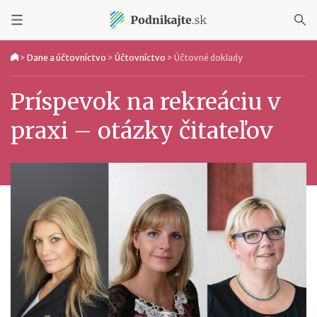
>
Dane a účtovníctvo
>
Účtovníctvo
>
Účtovné doklady
Príspevok na rekreáciu v
praxi – otázky čitateľov