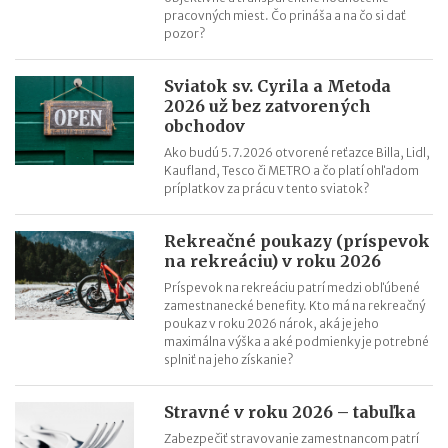
pracovných miest. Čo prináša a na čo si dať
Kedy vznikajú absolventom škôl povinnosti voči Sociálnej
pozor?
poisťovni?
Sviatok sv. Cyrila a Metoda
2026 už bez zatvorených
obchodov
Ako budú 5.7.2026 otvorené reťazce Billa, Lidl,
Kaufland, Tesco či METRO a čo platí ohľadom
príplatkov za prácu v tento sviatok?
Rekreačné poukazy (príspevok
na rekreáciu) v roku 2026
Príspevok na rekreáciu patrí medzi obľúbené
zamestnanecké benefity. Kto má na rekreačný
poukaz v roku 2026 nárok, aká je jeho
maximálna výška a aké podmienky je potrebné
splniť na jeho získanie?
Stravné v roku 2026 – tabuľka
Zabezpečiť stravovanie zamestnancom patrí