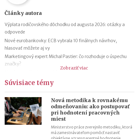
Články autora
Výplata rodičovského dôchodku od augusta 2026: otázky a
odpovede
Nové eurobankovky: ECB vybrala 10 finálnych návrhov,
hlasovať môžete aj vy
Marketingový expert Michal Pastier: čo rozhoduje o úspechu
značky?
Zobraziť viac
Nová metodika k rovnakému odmeňovaniu: ako postupovať pri
hodnotení pracovných miest
Súvisiace témy
Kontroly odpočtu DPH pri autách na podnikanie
Kontroly influencerov a tvorcov digitálneho obsahu: finančná
Nová metodika k rovnakému
správa sa zameria na ich príjmy
odmeňovaniu: ako postupovať
pri hodnotení pracovných
Zmeny v e-faktúre: štát ju opravuje ešte pred zavedením
miest
VÚB mení podmienky firemných debetných a kreditných kariet
Ministerstvo práce zverejnilo metodiku, ktorá
od 1.7.2026
má zamestnávateľom pomôcť nastaviť
Mýty o dôchodkovej prognóze a riešenie sporných situácií
objektívne a transparentné hodnotenie