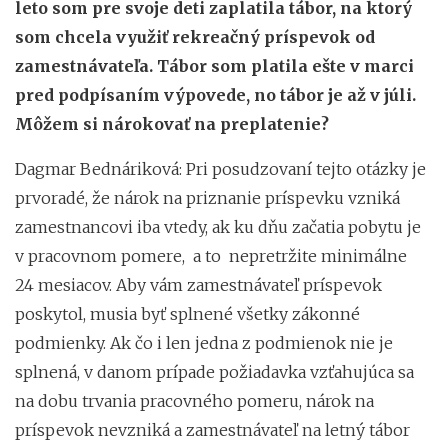
leto som pre svoje deti zaplatila tábor, na ktorý
som chcela využiť rekreačný príspevok od
zamestnávateľa. Tábor som platila ešte v marci
pred podpísaním výpovede, no tábor je až v júli.
Môžem si nárokovať na preplatenie?
Dagmar Bednáriková: Pri posudzovaní tejto otázky je
prvoradé, že nárok na priznanie príspevku vzniká
zamestnancovi iba vtedy, ak ku dňu začatia pobytu je
v pracovnom pomere, a to nepretržite minimálne
24 mesiacov. Aby vám zamestnávateľ príspevok
poskytol, musia byť splnené všetky zákonné
podmienky. Ak čo i len jedna z podmienok nie je
splnená, v danom prípade požiadavka vzťahujúca sa
na dobu trvania pracovného pomeru, nárok na
príspevok nevzniká a zamestnávateľ na letný tábor