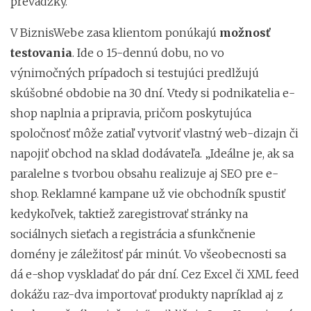
prevádzky.“
V BiznisWebe zasa klientom ponúkajú
možnosť
testovania
. Ide o 15-dennú dobu, no vo
výnimočných prípadoch si testujúci predlžujú
skúšobné obdobie na 30 dní. Vtedy si podnikatelia e-
shop naplnia a pripravia, pričom poskytujúca
spoločnosť môže zatiaľ vytvoriť vlastný web-dizajn či
napojiť obchod na sklad dodávateľa. „Ideálne je, ak sa
paralelne s tvorbou obsahu realizuje aj SEO pre e-
shop. Reklamné kampane už vie obchodník spustiť
kedykoľvek, taktiež zaregistrovať stránky na
sociálnych sieťach a registrácia a sfunkčnenie
domény je záležitosť pár minút. Vo všeobecnosti sa
dá e-shop vyskladať do pár dní. Cez Excel či XML feed
dokážu raz-dva importovať produkty napríklad aj z