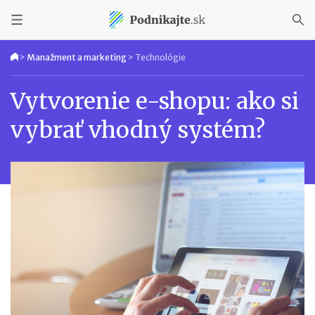
>
Manažment a marketing
>
Technológie
Vytvorenie e-shopu: ako si
vybrať vhodný systém?