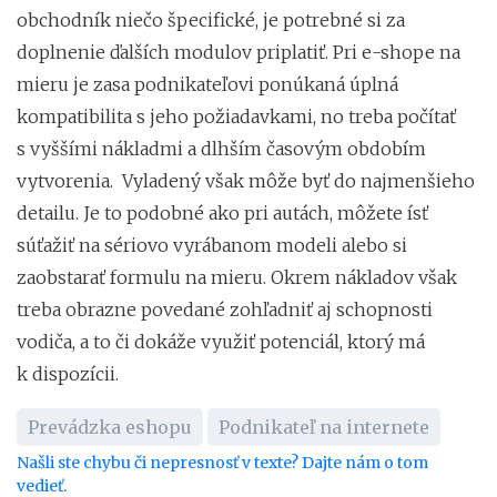
obchodník niečo špecifické, je potrebné si za
doplnenie ďalších modulov priplatiť. Pri e-shope na
mieru je zasa podnikateľovi ponúkaná úplná
kompatibilita s jeho požiadavkami, no treba počítať
s vyššími nákladmi a dlhším časovým obdobím
vytvorenia. Vyladený však môže byť do najmenšieho
detailu. Je to podobné ako pri autách, môžete ísť
súťažiť na sériovo vyrábanom modeli alebo si
zaobstarať formulu na mieru. Okrem nákladov však
treba obrazne povedané zohľadniť aj schopnosti
vodiča, a to či dokáže využiť potenciál, ktorý má
k dispozícii.
Prevádzka eshopu
Podnikateľ na internete
Našli ste chybu či nepresnosť v texte? Dajte nám o tom
vedieť.