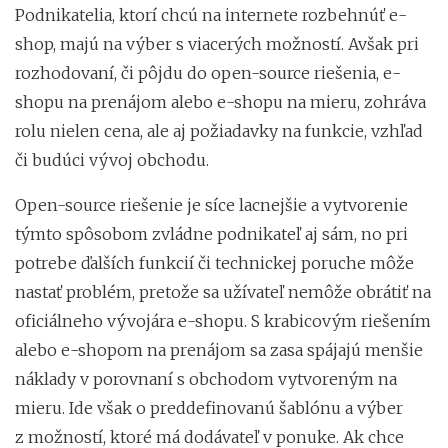
Podnikatelia, ktorí chcú na internete rozbehnúť e-
shop, majú na výber s viacerých možností. Avšak pri
rozhodovaní, či pôjdu do open-source riešenia, e-
shopu na prenájom alebo e-shopu na mieru, zohráva
rolu nielen cena, ale aj požiadavky na funkcie, vzhľad
či budúci vývoj obchodu.
Open-source riešenie je síce lacnejšie a vytvorenie
týmto spôsobom zvládne podnikateľ aj sám, no pri
potrebe ďalších funkcií či technickej poruche môže
nastať problém, pretože sa užívateľ nemôže obrátiť na
oficiálneho vývojára e-shopu. S krabicovým riešením
alebo e-shopom na prenájom sa zasa spájajú menšie
náklady v porovnaní s obchodom vytvoreným na
mieru. Ide však o preddefinovanú šablónu a výber
z možností, ktoré má dodávateľ v ponuke. Ak chce