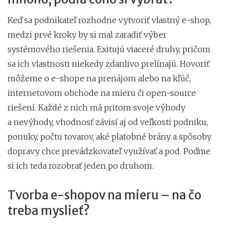
Keď sa podnikateľ rozhodne vytvoriť vlastný e-shop,
medzi prvé kroky by si mal zaradiť výber
systémového riešenia. Exitujú viaceré druhy, pričom
sa ich vlastnosti niekedy zdanlivo prelínajú. Hovoriť
môžeme o e-shope na prenájom alebo na kľúč,
internetovom obchode na mieru či open-source
riešení. Každé z nich má pritom svoje výhody
a nevýhody, vhodnosť závisí aj od veľkosti podniku,
ponuky, počtu tovarov, aké platobné brány a spôsoby
dopravy chce prevádzkovateľ využívať a pod. Poďme
si ich teda rozobrať jeden po druhom.
Tvorba e-shopov na mieru – na čo
treba myslieť?