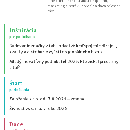
umelej inteligencii uľahčuje expanziu,
marketing aj správu predaja a dáva priestor
rásť.
Inšpirácia
pre podnikanie
Budovanie značky v tabu odvetví: keď spojenie dizajnu,
kvality a distribúcie vyústi do globálneho biznisu
Mladý inovatívny podnikateľ 2025: kto získal prestížny
titul?
Štart
podnikania
Založenie s.r.o. od 17.8.2026 – zmeny
Živnosť vs s. r. o. v roku 2026
Dane