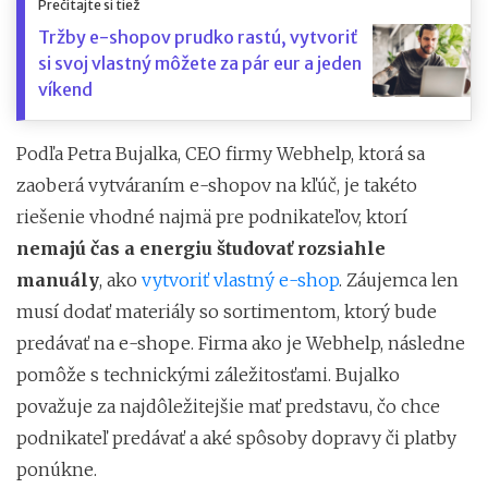
Prečítajte si tiež
Tržby e-shopov prudko rastú, vytvoriť
si svoj vlastný môžete za pár eur a jeden
víkend
Podľa Petra Bujalka, CEO firmy Webhelp, ktorá sa
zaoberá vytváraním e-shopov na kľúč, je takéto
riešenie vhodné najmä pre podnikateľov, ktorí
nemajú čas a energiu študovať rozsiahle
manuály
, ako
vytvoriť vlastný e-shop
. Záujemca len
musí dodať materiály so sortimentom, ktorý bude
predávať na e-shope. Firma ako je Webhelp, následne
pomôže s technickými záležitosťami. Bujalko
považuje za najdôležitejšie mať predstavu, čo chce
podnikateľ predávať a aké spôsoby dopravy či platby
ponúkne.