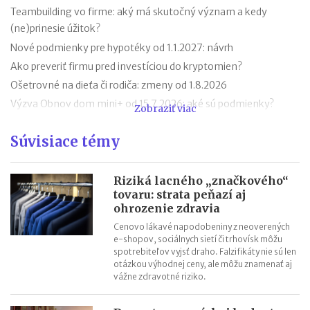
Teambuilding vo firme: aký má skutočný význam a kedy
(ne)prinesie úžitok?
Nové podmienky pre hypotéky od 1.1.2027: návrh
Ako preveriť firmu pred investíciou do kryptomien?
Ošetrovné na dieťa či rodiča: zmeny od 1.8.2026
Výzva Obnov dom mini+ od 15.7.2026: aké sú podmienky?
Zobraziť viac
Novela zákona o ochrane pred legalizáciou príjmov z trestnej
Súvisiace témy
činnosti (AML zákon)
Minimálny dôchodok v roku 2027
Sviatok sv. Cyrila a Metoda 2026 už bez zatvorených obchodov
Riziká lacného „značkového“
tovaru: strata peňazí aj
Nabíjanie elektromobilu v zahraničí: roaming, aplikácie,
ohrozenie zdravia
plánovanie cesty
Cenovo lákavé napodobeniny z neoverených
ChatGPT, Gemini a ďalšie AI nástroje: daňové povinnosti pri
e-shopov, sociálnych sietí či trhovísk môžu
predplatnom
spotrebiteľov vyjsť draho. Falzifikáty nie sú len
otázkou výhodnej ceny, ale môžu znamenať aj
vážne zdravotné riziko.