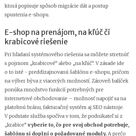
ktorá popisuje spôsob migrácie dát a postup
spustenia e-shopu.
E-shop na prenájom, na kľúč či
krabicové riešenie
Pri hľadaní systémového riešenia sa môžete stretnúť
s pojmom „krabicové“ alebo „na kľúč“. V zásade ide
o to isté - preddizajnovanú šablónu e-shopu, pričom
na výber býva z viacerých možností. Zároveň balíček
ponúka množstvo funkcií potrebných pre
internetové obchodovanie – možnosť napojiť sa na
platobnú bránu, fakturačný systém aj SEO nástroje.
V podstate služba spočíva v tom, že podnikateľ si z
„krabice“
vyberie to, čo pre svoj obchod potrebuje,
šablónu si doplní o požadované moduly.
A prečo