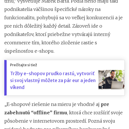
trhu,“ vysvetľuje Marek Barta. Podľa neho majú takí
podnikatelia väčšinou špecifické nároky na
funkcionalitu, pohybujú sa vo veľkej konkurencii a je
pre nich dôležitý každý detail. Zároveň ide o
podnikateľov, ktorí priebežne vytvárajú interný
ecommerce tím, ktorého zloženie rastie s
úspešnosťou e-shopu.
Prečítajte si tiež
Tržby e-shopov prudko rastú, vytvoriť
si svoj vlastný môžete za pár eur a jeden
víkend
„E-shopové riešenie na mieru je vhodné aj
pre
zabehnutú “offline” firmu
, ktorá chce rozšíriť svoje
pôsobenie v internetovom prostredí. Pozná svoju