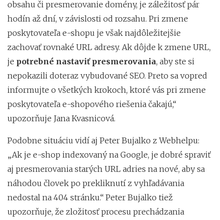
obsahu či presmerovanie domény, je záležitosť pár
hodín až dní, v závislosti od rozsahu. Pri zmene
poskytovateľa e-shopu je však najdôležitejšie
zachovať rovnaké URL adresy. Ak dôjde k zmene URL,
je
potrebné nastaviť presmerovania
, aby ste si
nepokazili doteraz vybudované SEO. Preto sa vopred
informujte o všetkých krokoch, ktoré vás pri zmene
poskytovateľa e-shopového riešenia čakajú,“
upozorňuje Jana Kvasnicová.
Podobne situáciu vidí aj Peter Bujalko z Webhelpu:
„Ak je e-shop indexovaný na Google, je dobré spraviť
aj presmerovania starých URL adries na nové, aby sa
náhodou človek po prekliknutí z vyhľadávania
nedostal na 404 stránku.“ Peter Bujalko tiež
upozorňuje, že zložitosť procesu prechádzania