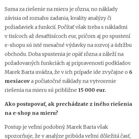
Suma za riešenie na mieru je rôzna, no náklady
závisia od rozsahu zadania, kvality analýzy či
požiadaviek a funkcií. Počítať však treba s nákladmi
v tisícoch až desaťtisícoch eur, pričom aj po spustení
e-shopu sú isté mesačné výdavky na rozvoj a údržbu
obchodu. Doba spustenia je opäť rôzna a záleží na
požadovaných funkciách aj pripravenosti podkladov.
Marek Barta uvádza, že v ich prípade ide zvyčajne o
6
mesiacov
a počiatočné náklady na vytvorenie
riešenia na mieru sú približne
15 000 eur.
Ako postupovať, ak prechádzate z iného riešenia
na e-shop na mieru?
Postup je veľmi podobný. Marek Barta však
upozorňuje, že v analýze pribúda veľmi dôležitá časť,