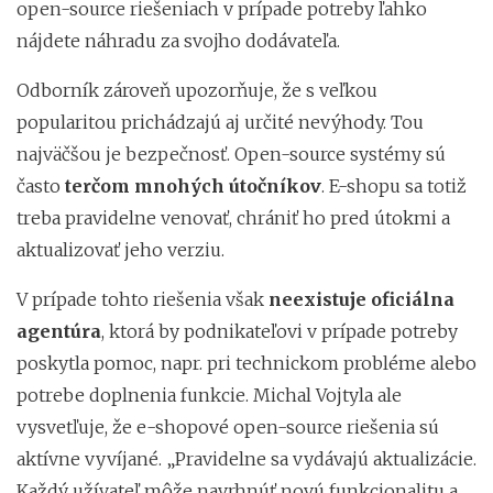
open-source riešeniach v prípade potreby ľahko
nájdete náhradu za svojho dodávateľa.
Odborník zároveň upozorňuje, že s veľkou
popularitou prichádzajú aj určité nevýhody. Tou
najväčšou je bezpečnosť. Open-source systémy sú
často
terčom mnohých útočníkov
. E-shopu sa totiž
treba pravidelne venovať, chrániť ho pred útokmi a
aktualizovať jeho verziu.
V prípade tohto riešenia však
neexistuje oficiálna
agentúra
, ktorá by podnikateľovi v prípade potreby
poskytla pomoc, napr. pri technickom probléme alebo
potrebe doplnenia funkcie. Michal Vojtyla ale
vysvetľuje, že e-shopové open-source riešenia sú
aktívne vyvíjané. „Pravidelne sa vydávajú aktualizácie.
Každý užívateľ môže navrhnúť novú funkcionalitu a