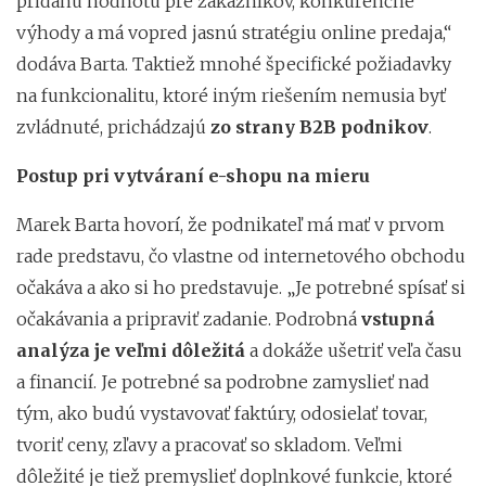
pridanú hodnotu pre zákazníkov, konkurenčné
výhody a má vopred jasnú stratégiu online predaja,“
dodáva Barta. Taktiež mnohé špecifické požiadavky
na funkcionalitu, ktoré iným riešením nemusia byť
zvládnuté, prichádzajú
zo strany B2B podnikov
.
Postup pri vytváraní e-shopu na mieru
Marek Barta hovorí, že podnikateľ má mať v prvom
rade predstavu, čo vlastne od internetového obchodu
očakáva a ako si ho predstavuje. „Je potrebné spísať si
očakávania a pripraviť zadanie. Podrobná
vstupná
analýza je veľmi dôležitá
a dokáže ušetriť veľa času
a financií. Je potrebné sa podrobne zamyslieť nad
tým, ako budú vystavovať faktúry, odosielať tovar,
tvoriť ceny, zľavy a pracovať so skladom. Veľmi
dôležité je tiež premyslieť doplnkové funkcie, ktoré