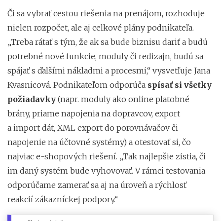
Či sa vybrať cestou riešenia na prenájom, rozhoduje
nielen rozpočet, ale aj celkové plány podnikateľa.
„Treba rátať s tým, že ak sa bude biznisu dariť a budú
potrebné nové funkcie, moduly či redizajn, budú sa
spájať s ďalšími nákladmi a procesmi,“ vysvetľuje Jana
Kvasnicová. Podnikateľom odporúča
spísať si všetky
požiadavky
(napr. moduly ako online platobné
brány, priame napojenia na dopravcov, export
a import dát, XML export do porovnávačov či
napojenie na účtovné systémy) a otestovať si, čo
najviac e-shopových riešení. „Tak najlepšie zistia, či
im daný systém bude vyhovovať. V rámci testovania
odporúčame zamerať sa aj na úroveň a rýchlosť
reakcií zákazníckej podpory.“