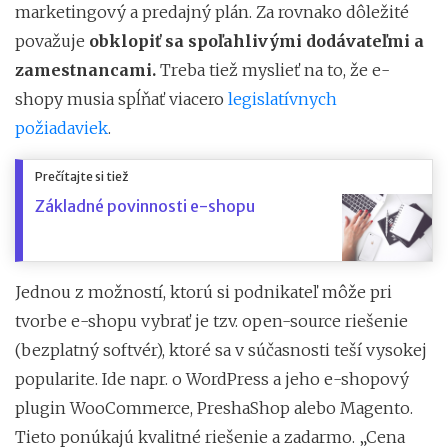
marketingový a predajný plán. Za rovnako dôležité
považuje
obklopiť sa spoľahlivými dodávateľmi a
zamestnancami.
Treba tiež myslieť na to, že e-
shopy musia spĺňať viacero
legislatívnych
požiadaviek
.
Prečítajte si tiež
Základné povinnosti e-shopu
Jednou z možností, ktorú si podnikateľ môže pri
tvorbe e-shopu vybrať je tzv. open-source riešenie
(bezplatný softvér), ktoré sa v súčasnosti teší vysokej
popularite. Ide napr. o WordPress a jeho e-shopový
plugin WooCommerce, PreshaShop alebo Magento.
Tieto ponúkajú kvalitné riešenie a zadarmo. „Cena