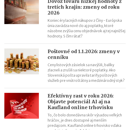
Dovoz tovaru nízkej hodnoty z
tretích krajín: zmeny od roku
2026
Koniec éry lacných nákupov z Číny - Európska
únia zavádza nové clo aj poplatky, ktoré
násobne zvýšia cenu objednávok aj tej najnižšej
hodnoty. S čím rátať?
Poštovné od 1.1.2026: zmeny v
cenníku
Ceny listových zásielok sa navýšili, balíky
zlacneli a zrušili sa niektoré poplatky. Ako
Slovenská pošta upravila tarify poštových
služieb pre vnútroštátny a medzinárodný styk?
Efektívny rast v roku 2026:
Objavte potenciál AI aj na
Kaufland online trhovisku
To, čo bolo donedávna skôr výsadou veľkých
hráčov, je dnes dostupné aj menším
predajcom. Kaufland online trhovisko vďaka