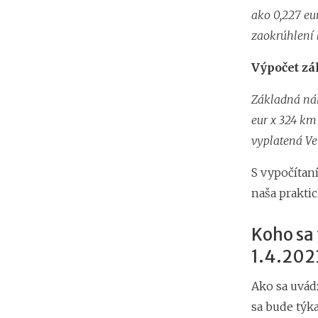
ako 0,227 eur
zaokrúhlení 
Výpočet zá
Základná náh
eur x 324 km
vyplatená Ver
S vypočítan
naša prakti
Koho sa
1.4.202
Ako sa uvád
sa bude týk