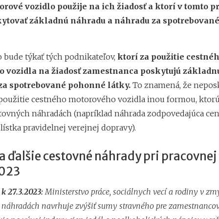
rové vozidlo použije na ich žiadosť a ktorí v tomto p
ytovať základnú náhradu a náhradu za spotrebovan
o bude týkať tých podnikateľov,
ktorí za použitie cestné
 vozidla na žiadosť zamestnanca poskytujú základn
za spotrebované pohonné látky.
To znamená, že nepos
použitie cestného motorového vozidla inou formou, kto
tovných náhradách (napríklad náhrada zodpovedajúca ce
ístka pravidelnej verejnej dopravy).
a ďalšie cestovné náhrady pri pracovnej
2023
 k 27.3.2023:
Ministerstvo práce, sociálnych vecí a rodiny v z
 náhradách navrhuje zvýšiť sumy stravného pre zamestnancov.