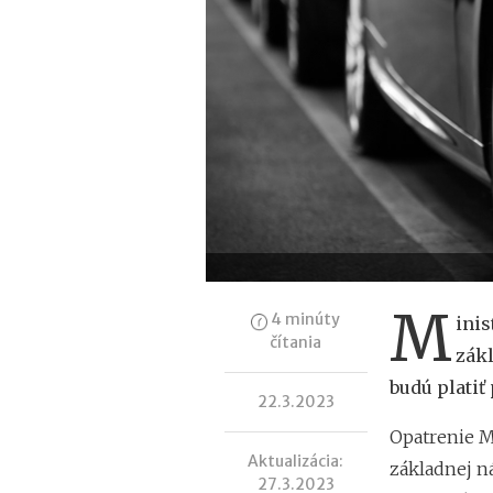
M
4 minúty
inis
čítania
zákl
budú platiť
22.3.2023
Opatrenie Mi
Aktualizácia:
základnej n
27.3.2023