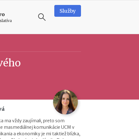
Služby
vo
slatíva
ODPORÚČAME
T
ového
e
a
m
b
u
i
l
d
vá
i
n
ika ma vždy zaujímali, preto som
g
lte masmediálnej komunikácie UCM v
v
kania a ekonomiky je mi taktiež blízka,
o