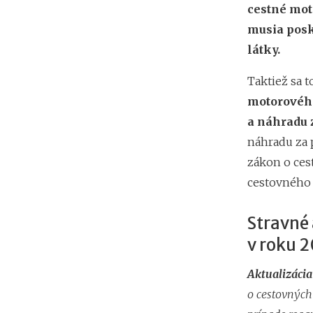
cestné moto
musia posk
látky.
Taktiež sa t
motorového
a náhradu 
náhradu za 
zákon o ces
cestovného l
Stravné 
v roku 
Aktualizácia
o cestovných