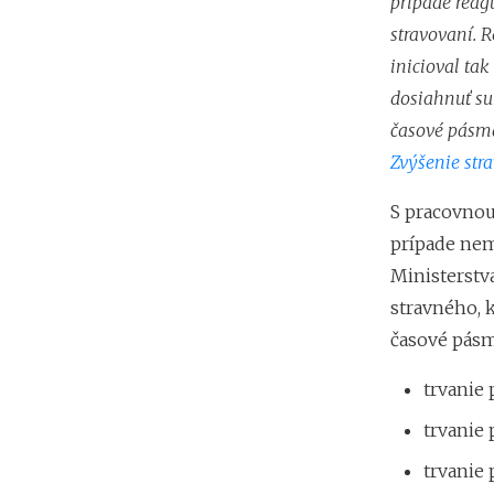
prípade reag
stravovaní. 
inicioval ta
dosiahnuť 
časové pásma
Zvýšenie str
S pracovnou
prípade nem
Ministerstva
stravného, k
časové pásm
trvanie
trvanie
trvanie