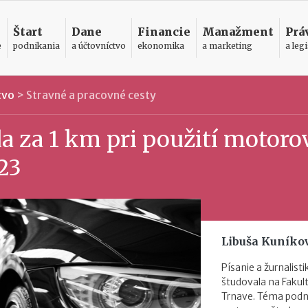
Štart
Dane
Financie
Manažment
Prá
e
podnikania
a účtovníctvo
ekonomika
a marketing
a legi
tvo
>
Stravné a pracovné cesty
a za 1 km pri použití motor
023
Libuša Kuníko
Písanie a žurnalist
študovala na Faku
Trnave. Téma podni