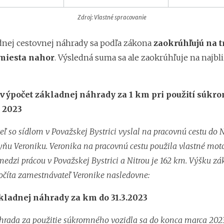
Zdroj: Vlastné spracovanie
nej cestovnej náhrady sa podľa zákona
zaokrúhľujú na t
miesta nahor
. Výsledná suma sa ale zaokrúhľuje na najbl
 výpočet základnej náhrady za 1 km pri použití súk
u 2023
ľ so sídlom v Považskej Bystrici vyslal na pracovnú cestu do N
u Veroniku. Veronika na pracovnú cestu použila vlastné moto
medzi prácou v Považskej Bystrici a Nitrou je 162 km. Výšku zá
číta zamestnávateľ Veronike nasledovne:
kladnej náhrady za km do 31.3.2023
rada za použitie súkromného vozidla sa do konca marca 2023