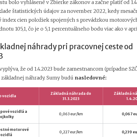
ChatGPT, Gemini a 
tu bolo vyhlásené v Zbierke zákonov a začne platiť od 1.4
pri predplatnom
áklade štatistických údajov za november 2022, kedy mesač
index cien položiek spojených s prevádzkou motorových
notu 105,1, čo je o 5,1 percentuálneho bodu viac ako v aprí
ladnej náhrady pri pracovnej ceste od
3
 vyplýva, že od 1.4.2023 bude zamestnancom (prípadne SZČ
 základnej náhrady. Sumy budú
nasledovné:
Základná náhrada do
Základná n
p vozidla
31.3.2023
1.4.2
pové vozidlá a
0,063 eur/km
0,067 e
rojkolky
estné motorové
0,227 eur/km
0,239 e
vozidlá