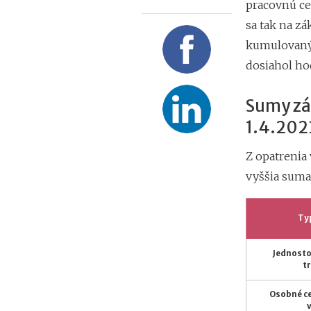
pracovnú ces
sa tak na z
kumulovaný 
dosiahol hod
Sumy zák
1.4.202
Z opatrenia
vyššia suma
Ty
Jednosto
t
Osobné c