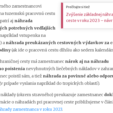
vného zamestnancovi
Prečítajte si tiež
na tuzemskú pracovnú cestu
Zvýšenie základnej náhra
ceste v roku 2023 – náv
patrí aj
náhrada
ch potrebných vedľajších
napríklad vstupenka na
) a
náhrada preukázaných cestovných výdavkov za c
odiny
(ak ide o pracovnú cestu dlhšiu ako sedem kalendár
ahraničnej cesty má zamestnanec
nárok aj na náhradu
o poistenia
nevyhnutných liečebných nákladov v zahrani
ec poistil sám, a tiež
náhrada za povinné alebo odpor
(v prípade vyslania napríklad do tropických oblastí).
o náklady (okrem stravného) preukazuje zamestnanec
dok
rmácie o náhradách pri pracovnej ceste približujeme v člá
hrady zamestnanca v roku 2023
.