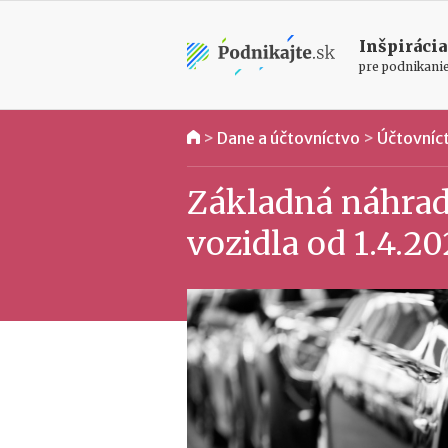
Inšpirácia
pre podnikani
>
Dane a účtovníctvo
>
Účtovníc
Základná náhrad
vozidla od 1.4.2