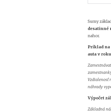
Sumy základ
desatinné 
nahor.
Príklad na
auta v rok
Zamestnávate
zamestnankyň
Vzdialenosť 
náhrady vypo
Výpočet zá
Základná náh