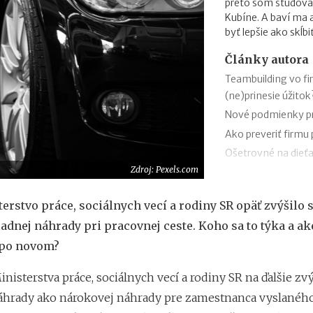
preto som študova
Kubíne. A baví ma
byť lepšie ako skĺb
Články autora
Teambuilding vo f
(ne)prinesie úžitok
Nové podmienky pr
Ako preveriť firmu
Ošetrovné na dieťa
Zdroj: Pexels.com
Výzva Obnov dom m
Novela zákona o oc
terstvo práce, sociálnych vecí a rodiny SR opäť zvýšilo
trestnej činnosti 
adnej náhrady pri pracovnej ceste. Koho sa to týka a a
Minimálny dôchodo
 po novom?
Sviatok sv. Cyrila
obchodov
nisterstva práce, sociálnych vecí a rodiny SR na ďalšie z
Nabíjanie elektromo
áhrady ako nárokovej náhrady pre zamestnanca vyslanéh
plánovanie cesty