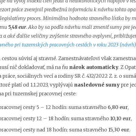
uje na vývoj indexu cien jedál a nealkoholických nápojov v r
Rezort práce zverejnil predbežnú informáciu k návrhu tohto opa
k legislatívny proces. Minimálna hodnota stravného lístka by 
sumu
5,48 eur
. Ako by sa podľa návrhu mali zmeniť sumy pre je
 a aké ďalšie veličiny zvýšenie stravného ovplyvní, približuj
avného pri tuzemských pracovných cestách v roku 2023 (návrh)
 cestou súvisí aj stravné. Zamestnávateľovi však zamestn
usí nič dokladovať, má na ňu
nárok automaticky
. Z Opa
 práce, sociálnych vecí a rodiny SR č. 432/2022 Z. z. o sum
toré platí od 1.1.2023, vyplývajú
nasledovné sumy
pre je
a pri tuzemskej pracovnej ceste:
 pracovnej cesty 5 – 12 hodín: suma stravného
6,80 eur
,
 pracovnej cesty 12 – 18 hodín: suma stravného
10,10 eur
,
 pracovnej cesty nad 18 hodín: suma stravného
15,30 eur
.