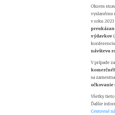
Okrem stra
vyslanému 
v roku 2023 
preukázaný
výdavkov
(
konferenciu
návštevu r
V prípade z
komerčnéh
sa zamestnan
očkovanie
Všetky tiet
Ďalšie info
Cestovné ná