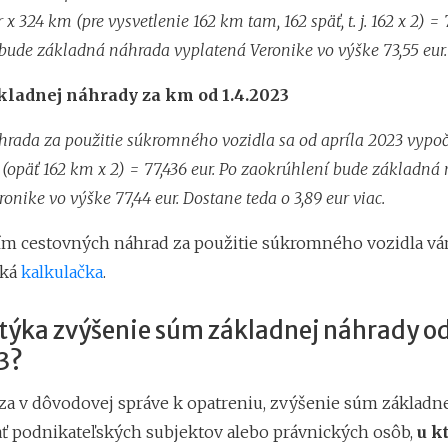
 x 324 km (pre vysvetlenie 162 km tam, 162 späť, t. j. 162 x 2) = 
bude základná náhrada vyplatená Veronike vo výške 73,55 eur.
kladnej náhrady za km od 1.4.2023
rada za použitie súkromného vozidla sa od apríla 2023 vypoč
 (opäť 162 km x 2) = 77,436 eur. Po zaokrúhlení bude základná
onike vo výške 77,44 eur. Dostane teda o 3,89 eur viac.
ím cestovných náhrad za použitie súkromného vozidla 
cká
kalkulačka
.
 týka zvýšenie súm základnej náhrady o
3?
za v dôvodovej správe k opatreniu, zvýšenie súm základn
ať podnikateľských subjektov alebo právnických osôb,
u k