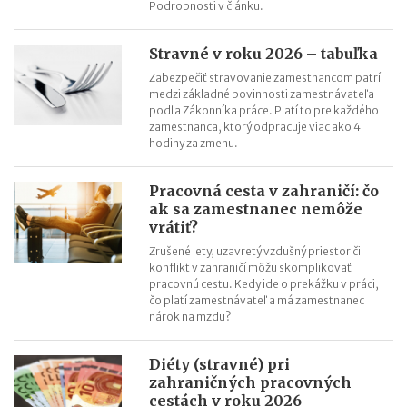
Podrobnosti v článku.
Stravné v roku 2026 – tabuľka
Zabezpečiť stravovanie zamestnancom patrí
medzi základné povinnosti zamestnávateľa
podľa Zákonníka práce. Platí to pre každého
zamestnanca, ktorý odpracuje viac ako 4
hodiny za zmenu.
Pracovná cesta v zahraničí: čo
ak sa zamestnanec nemôže
vrátiť?
Zrušené lety, uzavretý vzdušný priestor či
konflikt v zahraničí môžu skomplikovať
pracovnú cestu. Kedy ide o prekážku v práci,
čo platí zamestnávateľ a má zamestnanec
nárok na mzdu?
Diéty (stravné) pri
zahraničných pracovných
cestách v roku 2026