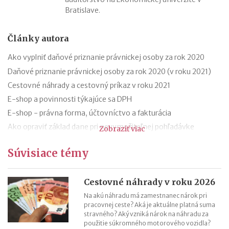
Bratislave.
Články autora
Ako vyplniť daňové priznanie právnickej osoby za rok 2020
Daňové priznanie právnickej osoby za rok 2020 (v roku 2021)
Cestovné náhrady a cestovný príkaz v roku 2021
E-shop a povinnosti týkajúce sa DPH
E-shop - právna forma, účtovníctvo a fakturácia
Ako opraviť základ dane pri nevymožiteľnej pohľadávke
Zobraziť viac
Oprava základu dane pri nevymožiteľnej pohľadávke od roku
Súvisiace témy
2021
13. a 14. plat - zmeny od roku 2021
Hrubá a čistá minimálna mzda v roku 2021 (daň a odvody)
Cestovné náhrady v roku 2026
Aké je účtovné a zdaňovacie obdobie firmy v likvidácii?
Na akú náhradu má zamestnanec nárok pri
pracovnej ceste? Aká je aktuálne platná suma
stravného? Aký vzniká nárok na náhradu za
použitie súkromného motorového vozidla?