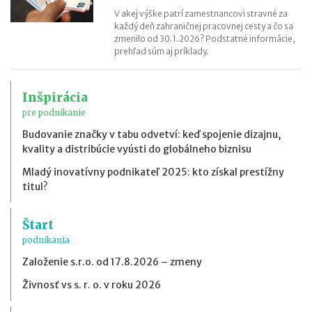
V akej výške patrí zamestnancovi stravné za
každý deň zahraničnej pracovnej cesty a čo sa
zmenilo od 30.1.2026? Podstatné informácie,
prehľad súm aj príklady.
Inšpirácia
pre podnikanie
Budovanie značky v tabu odvetví: keď spojenie dizajnu,
kvality a distribúcie vyústi do globálneho biznisu
Mladý inovatívny podnikateľ 2025: kto získal prestížny
titul?
Štart
podnikania
Založenie s.r.o. od 17.8.2026 – zmeny
Živnosť vs s. r. o. v roku 2026