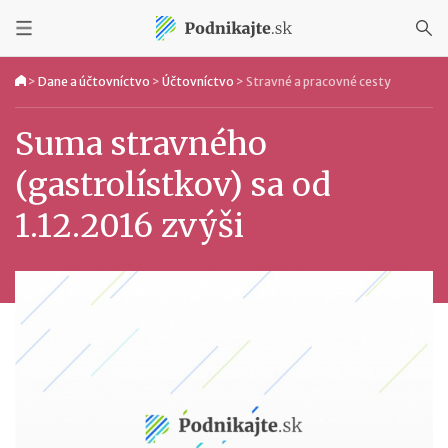
>
Dane a účtovníctvo
>
Účtovníctvo
>
Stravné a pracovné cesty
Suma stravného
(gastrolístkov) sa od
1.12.2016 zvýši