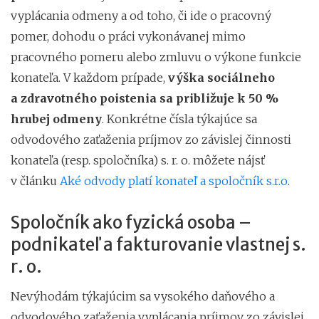
vyplácania odmeny a od toho, či ide o pracovný
pomer, dohodu o práci vykonávanej mimo
pracovného pomeru alebo zmluvu o výkone funkcie
konateľa. V každom prípade,
výška sociálneho
a zdravotného poistenia sa približuje k 50 %
hrubej odmeny
. Konkrétne čísla týkajúce sa
odvodového zaťaženia príjmov zo závislej činnosti
konateľa (resp. spoločníka) s. r. o. môžete nájsť
v článku
Aké odvody platí konateľ a spoločník s.r.o
.
Spoločník ako fyzická osoba –
podnikateľ a fakturovanie vlastnej s.
r. o.
Nevýhodám týkajúcim sa vysokého daňového a
odvodového zaťaženia vyplácania príjmov zo závislej