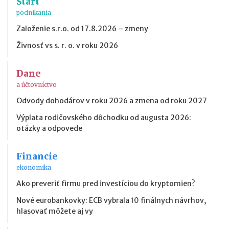
Štart
podnikania
Založenie s.r.o. od 17.8.2026 – zmeny
Živnosť vs s. r. o. v roku 2026
Dane
a účtovníctvo
Odvody dohodárov v roku 2026 a zmena od roku 2027
Výplata rodičovského dôchodku od augusta 2026:
otázky a odpovede
Financie
ekonomika
Ako preveriť firmu pred investíciou do kryptomien?
Nové eurobankovky: ECB vybrala 10 finálnych návrhov,
hlasovať môžete aj vy