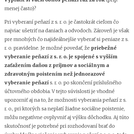
menej často)?
Pri vyberaní peňazí z s. r. o. je častokrát cieľom čo
najviac ušetriť na daniach a odvodoch. Zároveň je však
pre mnohých čo najideálnejšie vyberať si peniaze z s.
r. o. pravidelne. Je možné povedať, že
priebežné
vyberanie peňazí z s. r. o. je spojené s vyšším
zaťažením daňou z príjmov a sociálnym a
zdravotným poistením než jednorazové
vyberanie peňazí
s. r. o. po skončení príslušného
účtovného obdobia. V tejto súvislosti je vhodné
upozorniť aj na to, že možnosti vyberania peňazí z s.
r. o., pri ktorých sa neplatí žiadne sociálne poistenie,
môžu negatívne ovplyvniť aj výšku dôchodku. Aj túto
skutočnosť je potrebné pri rozhodovaní brať do