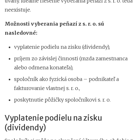
úvahy. Ideálne riešenie vyberania peňazí z s. r. o. teda
neexistuje.
Možnosti vyberania peňazí z s. r. o. sú
nasledovné:
vyplatenie podielu na zisku (dividendy),
príjem zo závislej činnosti (mzda zamestnanca
alebo odmena konateľa),
spoločník ako fyzická osoba – podnikateľ a
fakturovanie vlastnej s. r. o.,
poskytnutie pôžičky spoločníkovi s. r. o.
Vyplatenie podielu na zisku
(dividendy)