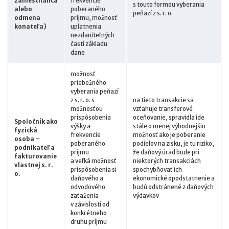
zamestnanca
frekvencie
s touto formou vyberania
alebo
poberaného
peňazí z s. r. o.
odmena
príjmu, možnosť
konateľa)
uplatnenia
nezdaniteľných
častí základu
dane
možnosť
priebežného
vyberania peňazí
z s. r. o. s
na tieto transakcie sa
možnosťou
vzťahuje transferové
prispôsobenia
oceňovanie, spravidla ide
Spoločník ako
výšky a
stále o menej výhodnejšiu
fyzická
frekvencie
možnosť ako je poberanie
osoba –
poberaného
podielov na zisku, je tu riziko,
podnikateľ a
príjmu
že daňový úrad bude pri
fakturovanie
a veľká možnosť
niektorých transakciách
vlastnej s. r.
prispôsobenia si
spochybňovať ich
o.
daňového a
ekonomické opodstatnenie a
odvodového
budú odstránené z daňových
zaťaženia
výdavkov
v závislosti od
konkrétneho
druhu príjmu