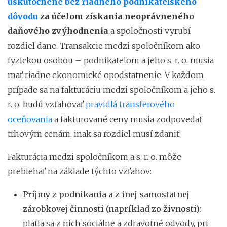
uskutočnené bez riadneho podnikateľského
dôvodu
za účelom získania neoprávneného
daňového zvýhodnenia
a spoločnosti vyrubí
rozdiel dane. Transakcie medzi spoločníkom ako
fyzickou osobou – podnikateľom a jeho s. r. o. musia
mať riadne ekonomické opodstatnenie. V každom
prípade sa na fakturáciu medzi spoločníkom a jeho s.
r. o. budú vzťahovať
pravidlá transferového
oceňovania
a fakturované ceny musia zodpovedať
trhovým cenám, inak sa rozdiel musí zdaniť.
Fakturácia medzi spoločníkom a s. r. o. môže
prebiehať na základe týchto vzťahov:
Príjmy z podnikania a z inej samostatnej
zárobkovej činnosti (napríklad zo živnosti):
platia sa z nich sociálne a zdravotné odvody, pri