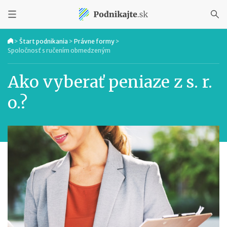
>
Štart podnikania
>
Právne formy
>
Spoločnosť s ručením obmedzeným
Ako vyberať peniaze z s. r.
o.?