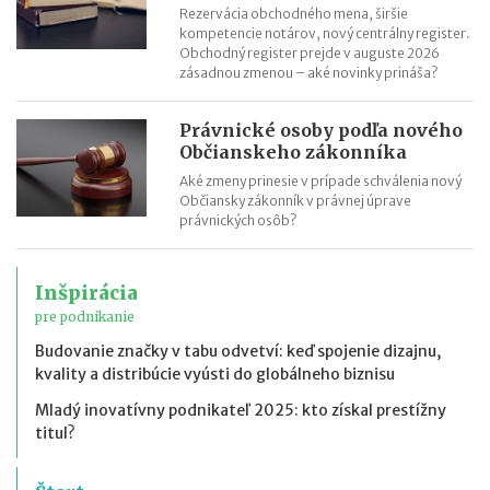
Rezervácia obchodného mena, širšie
kompetencie notárov, nový centrálny register.
Obchodný register prejde v auguste 2026
zásadnou zmenou – aké novinky prináša?
Právnické osoby podľa nového
Občianskeho zákonníka
Aké zmeny prinesie v prípade schválenia nový
Občiansky zákonník v právnej úprave
právnických osôb?
Inšpirácia
pre podnikanie
Budovanie značky v tabu odvetví: keď spojenie dizajnu,
kvality a distribúcie vyústi do globálneho biznisu
Mladý inovatívny podnikateľ 2025: kto získal prestížny
titul?