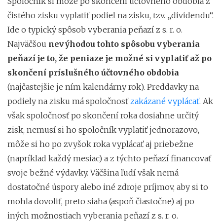
Spoločník si môže po skončení účtovného obdobia z
čistého zisku vyplatiť podiel na zisku, tzv. „dividendu“.
Ide o typický spôsob vyberania peňazí z s. r. o.
Najväčšou
nevýhodou tohto spôsobu vyberania
peňazí je to, že peniaze je možné si vyplatiť až po
skončení príslušného účtovného obdobia
(najčastejšie je ním kalendárny rok). Preddavky na
podiely na zisku má spoločnosť
zakázané vyplácať
. Ak
však spoločnosť po skončení roka dosiahne určitý
zisk, nemusí si ho spoločník vyplatiť jednorazovo,
môže si ho po zvyšok roka vyplácať aj priebežne
(napríklad každý mesiac) a z týchto peňazí financovať
svoje bežné výdavky. Väčšina ľudí však nemá
dostatočné úspory alebo iné zdroje príjmov, aby si to
mohla dovoliť, preto siaha (aspoň čiastočne) aj po
iných možnostiach vyberania peňazí z s. r. o.