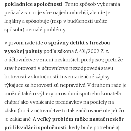
pokladnice spoločnosti
. Tento spôsob vyberania
peňazí z s. r. o. je síce najjednoduchší, ale nie je
legálny a spôsobuje (resp. v budúcnosti určite
spôsobí) nemalé problémy.
V prvom rade ide o
správny delikt s hrozbou
vysokej pokuty
podľa zákona č. 431/2002 Z. z.
o účtovníctve v znení neskorších predpisov, pretože
stav hotovosti v účtovníctve nezodpovedá stavu
hotovosti v skutočnosti. Inventarizačné zápisy
týkajúce sa hotovosti sú nepravdivé. V druhom rade je
možné takéto výbery na osobnú spotrebu konateľa
chápať ako vyplácanie preddavkov na podiely na
zisku (hoci v účtovníctve to tak zaúčtované nie je), čo
je zakázané. A
veľký problém môže nastať neskôr
pri likvidácii spoločnosti
, kedy bude potrebné aj