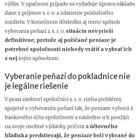
výške. V opačnom prípade sa vyžaduje úprava základu
dane z príjmov s. r. o. a zdanenie príslušného
rozdielu. V konečnom dôsledku aj tento spôsob
vyberania peňazí z s. r. o.
situáciu nevyrieši
definitívne, pretože aj požičané peniaze je
potrebné spoločnosti niekedy vrátiť a vybrať ich
z nej
iným spôsobom.
Vyberanie peňazí do pokladnice nie
je legálne riešenie
V praxi niektorí spoločníci s. r. o. riešia problémy
spojené s vyberaním peňazí tak, že peniaze vyberú z
bankového účtu spoločnosti a následne ich použijú
na svoje osobné výdavky, pričom
z účtovného
hľadiska predstierajú, že peniaze boli vybrané do