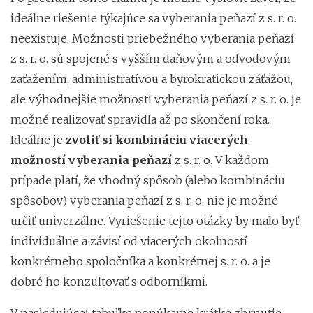
ideálne riešenie týkajúce sa vyberania peňazí z s. r. o.
neexistuje. Možnosti priebežného vyberania peňazí
z s. r. o. sú spojené s vyšším daňovým a odvodovým
zaťažením, administratívou a byrokratickou záťažou,
ale výhodnejšie možnosti vyberania peňazí z s. r. o. je
možné realizovať spravidla až po skončení roka.
Ideálne je
zvoliť si kombináciu viacerých
možností vyberania peňazí
z s. r. o. V každom
prípade platí, že vhodný spôsob (alebo kombináciu
spôsobov) vyberania peňazí z s. r. o. nie je možné
určiť univerzálne. Vyriešenie tejto otázky by malo byť
individuálne a závisí od viacerých okolností
konkrétneho spoločníka a konkrétnej s. r. o. a je
dobré ho konzultovať s odborníkmi.
V nasledujúcej tabuľke ponúkame krátke zhrnutie