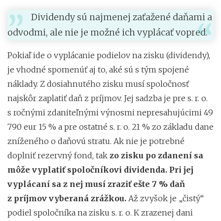
Dividendy sú najmenej zaťažené daňami a
odvodmi, ale nie je možné ich vyplácať vopred.
Pokiaľ ide o vyplácanie podielov na zisku (dividendy),
je vhodné spomenúť aj to, aké sú s tým spojené
náklady. Z dosiahnutého zisku musí spoločnosť
najskôr zaplatiť daň z príjmov. Jej sadzba je pre s. r. o.
s ročnými zdaniteľnými výnosmi nepresahujúcimi 49
790 eur 15 % a pre ostatné s. r. o. 21 % zo základu dane
zníženého o daňovú stratu. Ak nie je potrebné
doplniť rezervný fond, tak
zo zisku po zdanení sa
môže vyplatiť spoločníkovi dividenda. Pri jej
vyplácaní sa z nej musí zraziť ešte 7 % daň
z príjmov vyberaná zrážkou.
Až zvyšok je „čistý“
podiel spoločníka na zisku s. r. o. K zrazenej dani