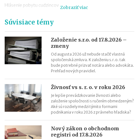
Hlásenie pobytu cudzincov
Zobraziť viac
Nepredajné zásoby
Súvisiace témy
Cestovné náhrady pri elektromobiloch
Odpisovanie elektromobilov a elektrobicyklov
Kontroly v oblasti registratúry
Založenie s.r.o. od 17.8.2026 –
zmeny
Registratúrny plán a registratúrny poriadok
Od augusta 2026 už nebude stačiť vlastná
spoločenská zmluva. K založeniu s.r.o. tak
bude potrebné prizvať notára alebo advokáta.
Prehľad nových pravidiel.
Živnosť vs s. r. o. v roku 2026
Je lepšie prevádzkovanie živnosti alebo
založenie spoločnosti s ručením obmedzeným?
Aké sú rozdiely medzi týmito formami
podnikania v roku 2026 z právneho hľadiska?
Nový zákon o obchodnom
registri od 17.8.2026