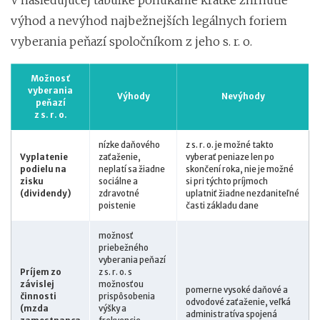
výhod a nevýhod najbežnejších legálnych foriem
vyberania peňazí spoločníkom z jeho s. r. o.
Možnosť
vyberania
Výhody
Nevýhody
peňazí
z s. r. o.
nízke daňového
z s. r. o. je možné takto
Vyplatenie
zaťaženie,
vyberať peniaze len po
podielu na
neplatí sa žiadne
skončení roka, nie je možné
zisku
sociálne a
si pri týchto príjmoch
(dividendy)
zdravotné
uplatniť žiadne nezdaniteľné
poistenie
časti základu dane
možnosť
priebežného
vyberania peňazí
Príjem zo
z s. r. o. s
závislej
možnosťou
pomerne vysoké daňové a
činnosti
prispôsobenia
odvodové zaťaženie, veľká
(mzda
výšky a
administratíva spojená