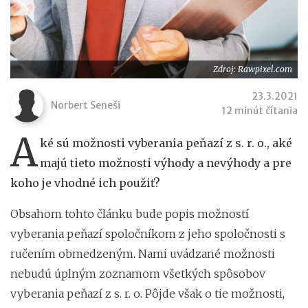
Zdroj: Rawpixel.com
23.3.2021
Norbert Seneši
12 minút čítania
A
ké sú možnosti vyberania peňazí z s. r. o., aké
majú tieto možnosti výhody a nevýhody a pre
koho je vhodné ich použiť?
Obsahom tohto článku bude popis možností
vyberania peňazí spoločníkom z jeho spoločnosti s
ručením obmedzeným. Nami uvádzané možnosti
nebudú úplným zoznamom všetkých spôsobov
vyberania peňazí z s. r. o. Pôjde však o tie možnosti,