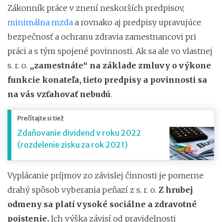
Zákonník práce v znení neskorších predpisov,
minimálna mzda
a rovnako aj predpisy upravujúce
bezpečnosť a ochranu zdravia zamestnancovi pri
práci a s tým spojené povinnosti. Ak sa ale vo vlastnej
s. r. o.
„zamestnáte“ na základe zmluvy o výkone
funkcie konateľa, tieto predpisy a povinnosti sa
na vás vzťahovať nebudú
.
Prečítajte si tiež
Zdaňovanie dividend v roku 2022
(rozdelenie zisku za rok 2021)
Vyplácanie príjmov zo závislej činnosti je pomerne
drahý spôsob vyberania peňazí z s. r. o.
Z hrubej
odmeny sa platí vysoké sociálne a zdravotné
poistenie.
Ich výška závisí od pravidelnosti