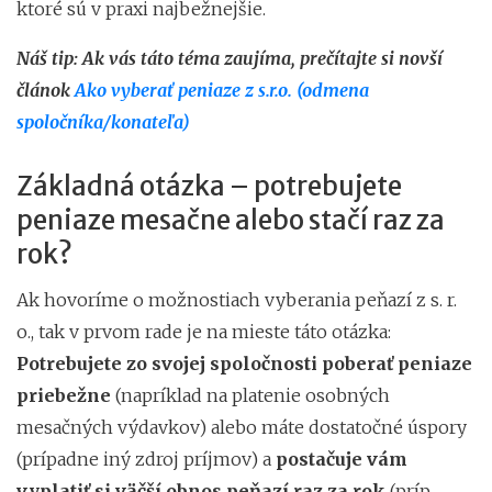
ktoré sú v praxi najbežnejšie.
Náš tip: Ak vás táto téma zaujíma, prečítajte si novší
článok
Ako vyberať peniaze z s.r.o. (odmena
spoločníka/konateľa)
Základná otázka – potrebujete
peniaze mesačne alebo stačí raz za
rok?
Ak hovoríme o možnostiach vyberania peňazí z s. r.
o., tak v prvom rade je na mieste táto otázka:
Potrebujete zo svojej spoločnosti poberať peniaze
priebežne
(napríklad na platenie osobných
mesačných výdavkov) alebo máte dostatočné úspory
(prípadne iný zdroj príjmov) a
postačuje vám
vyplatiť si väčší obnos peňazí raz za rok
(príp.