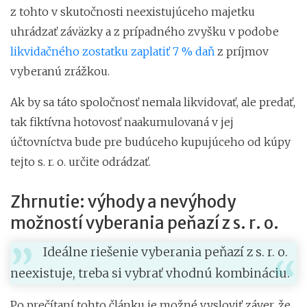
z tohto v skutočnosti neexistujúceho majetku
uhrádzať záväzky a z prípadného zvyšku v podobe
likvidačného zostatku zaplatiť 7 % daň
z príjmov
vyberanú zrážkou.
Ak by sa táto spoločnosť nemala likvidovať, ale predať,
tak fiktívna hotovosť naakumulovaná v jej
účtovníctva bude pre budúceho kupujúceho od kúpy
tejto s. r. o. určite odrádzať.
Zhrnutie: výhody a nevýhody
možností vyberania peňazí z s. r. o.
Ideálne riešenie vyberania peňazí z s. r. o.
neexistuje, treba si vybrať vhodnú kombináciu.
Po prečítaní tohto článku je možné vysloviť záver, že