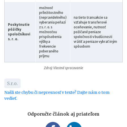
možnosť
príležitostného
(nepravidelného)
na tieto transakcie sa
vyberania peňazí
vzťahuje transferové
Poskytnutie
z s. r. o. s
oceňovanie, nutnosť
pôžičky
možnosťou
požičané peniaze
spoločníkovi
prispôsobenia
spoločnosti v budúcnosti
s. r. o.
výšky a
vrátiť a peniaze vybrať iným
frekvencie
spôsobom
poberaného
príjmu
Zdroj: Vlastné spracovanie
S.r.o.
Našli ste chybu či nepresnosť v texte? Dajte nám o tom
vedieť.
Odporučte článok aj priateľom