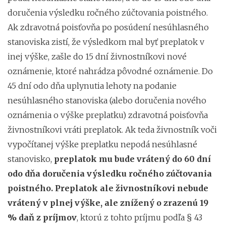
doručenia výsledku ročného zúčtovania poistného.
Ak zdravotná poisťovňa po posúdení nesúhlasného
stanoviska zistí, že výsledkom mal byť preplatok v
inej výške, zašle do 15 dní živnostníkovi nové
oznámenie, ktoré nahrádza pôvodné oznámenie. Do
45 dní odo dňa uplynutia lehoty na podanie
nesúhlasného stanoviska (alebo doručenia nového
oznámenia o výške preplatku) zdravotná poisťovňa
živnostníkovi vráti preplatok. Ak teda živnostník voči
vypočítanej výške preplatku nepodá nesúhlasné
stanovisko,
preplatok mu bude vrátený do 60 dní
odo dňa doručenia výsledku ročného zúčtovania
poistného. Preplatok ale živnostníkovi nebude
vrátený v plnej výške, ale znížený o zrazenú 19
% daň z príjmov
, ktorú z tohto príjmu podľa § 43