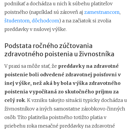
podnikať a dochádza u nich k súbehu platiteľov
poistného (napríklad sú zároveň aj
zamestnancom
,
študentom
,
dôchodcom
) a na začiatok si zvolia
preddavky v nulovej výške.
Podstata ročného zúčtovania
zdravotného poistenia u živnostníka
V praxi sa môže stať, že
preddavky na zdravotné
poistenie boli odvedené zdravotnej poisťovni v
inej výške, než aká by bola výška zdravotného
poistenia vypočítaná zo skutočného príjmu za
celý rok
. K vzniku takejto situácii typicky dochádza u
živnostníkov a iných samostatne zárobkovo činných
osôb. Títo platitelia poistného totižto platia v
priebehu roka mesačné preddavky na zdravotné