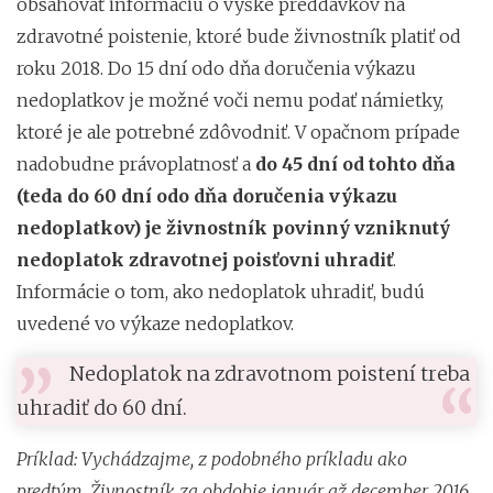
obsahovať informáciu o výške preddavkov na
zdravotné poistenie, ktoré bude živnostník platiť od
roku 2018. Do 15 dní odo dňa doručenia výkazu
nedoplatkov je možné voči nemu podať námietky,
ktoré je ale potrebné zdôvodniť. V opačnom prípade
nadobudne právoplatnosť a
do 45 dní od tohto dňa
(teda do 60 dní odo dňa doručenia výkazu
nedoplatkov) je živnostník povinný vzniknutý
nedoplatok zdravotnej poisťovni uhradiť
.
Informácie o tom, ako nedoplatok uhradiť, budú
uvedené vo výkaze nedoplatkov.
Nedoplatok na zdravotnom poistení treba
uhradiť do 60 dní.
Príklad: Vychádzajme, z podobného príkladu ako
predtým. Živnostník za obdobie január až december 2016