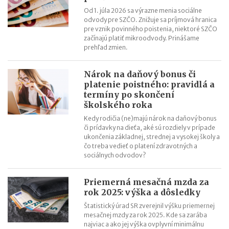
Od 1. júla 2026 sa výrazne menia sociálne
odvody pre SZČO. Znižuje sa príjmová hranica
pre vznik povinného poistenia, niektoré SZČO
začínajú platiť mikroodvody. Prinášame
prehľad zmien.
Nárok na daňový bonus či
platenie poistného: pravidlá a
termíny po skončení
školského roka
Kedy rodičia (ne)majú nárok na daňový bonus
či prídavky na dieťa, aké sú rozdiely v prípade
ukončenia základnej, strednej a vysokej školy a
čo treba vedieť o platení zdravotných a
sociálnych odvodov?
Priemerná mesačná mzda za
rok 2025: výška a dôsledky
Štatistický úrad SR zverejnil výšku priemernej
mesačnej mzdy za rok 2025. Kde sa zarába
najviac a ako jej výška ovplyvní minimálnu