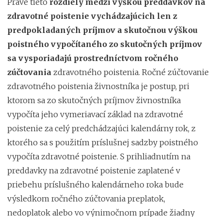
Práve tieto
rozdiely medzi výškou preddavkov na
zdravotné poistenie vychádzajúcich len z
predpokladaných príjmov a skutočnou výškou
poistného vypočítaného zo skutočných príjmov
sa vysporiadajú prostredníctvom ročného
zúčtovania
zdravotného poistenia. Ročné zúčtovanie
zdravotného poistenia živnostníka je postup, pri
ktorom sa zo skutočných príjmov živnostníka
vypočíta jeho vymeriavací základ na zdravotné
poistenie za celý predchádzajúci kalendárny rok, z
ktorého sa s použitím príslušnej sadzby poistného
vypočíta zdravotné poistenie. S prihliadnutím na
preddavky na zdravotné poistenie zaplatené v
priebehu príslušného kalendárneho roka bude
výsledkom ročného zúčtovania preplatok,
nedoplatok alebo vo výnimočnom prípade žiadny