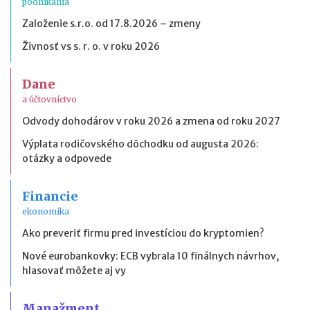
podnikania
Založenie s.r.o. od 17.8.2026 – zmeny
Živnosť vs s. r. o. v roku 2026
Dane
a účtovníctvo
Odvody dohodárov v roku 2026 a zmena od roku 2027
Výplata rodičovského dôchodku od augusta 2026:
otázky a odpovede
Financie
ekonomika
Ako preveriť firmu pred investíciou do kryptomien?
Nové eurobankovky: ECB vybrala 10 finálnych návrhov,
hlasovať môžete aj vy
Manažment