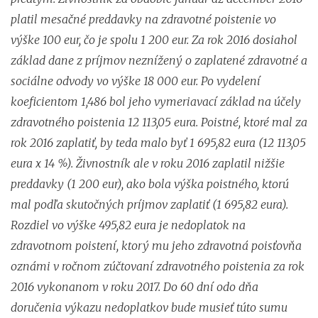
platil mesačné preddavky na zdravotné poistenie vo
výške 100 eur, čo je spolu 1 200 eur. Za rok 2016 dosiahol
základ dane z príjmov neznížený o zaplatené zdravotné a
sociálne odvody vo výške 18 000 eur. Po vydelení
koeficientom 1,486 bol jeho vymeriavací základ na účely
zdravotného poistenia
12 113,05 eura. Poistné, ktoré mal za
rok 2016 zaplatiť, by teda malo byť 1 695,82 eura (12 113,05
eura x 14 %). Živnostník ale v roku 2016 zaplatil nižšie
preddavky (1 200 eur), ako bola výška poistného, ktorú
mal podľa skutočných príjmov zaplatiť (1 695,82 eura).
Rozdiel vo výške 495,82 eura je nedoplatok na
zdravotnom poistení, ktorý mu jeho zdravotná poisťovňa
oznámi v ročnom zúčtovaní zdravotného poistenia za rok
2016 vykonanom v roku 2017. Do 60 dní odo dňa
doručenia výkazu nedoplatkov bude musieť túto sumu