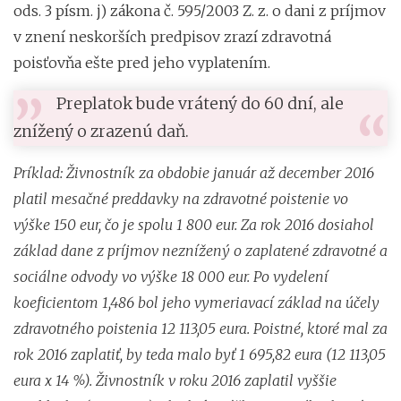
ods. 3 písm. j) zákona č. 595/2003 Z. z. o dani z príjmov
v znení neskorších predpisov zrazí zdravotná
poisťovňa ešte pred jeho vyplatením.
Preplatok bude vrátený do 60 dní, ale
znížený o zrazenú daň.
Príklad: Živnostník za obdobie január až december 2016
platil mesačné preddavky na zdravotné poistenie vo
výške 150 eur, čo je spolu 1 800 eur. Za rok 2016 dosiahol
základ dane z príjmov neznížený o zaplatené zdravotné a
sociálne odvody vo výške 18 000 eur. Po vydelení
koeficientom 1,486 bol jeho vymeriavací základ na účely
zdravotného poistenia
12 113,05 eura. Poistné, ktoré mal za
rok 2016 zaplatiť, by teda malo byť 1 695,82 eura (12 113,05
eura x 14 %). Živnostník v roku 2016 zaplatil vyššie