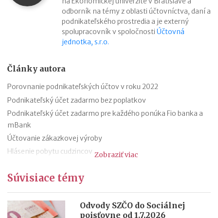
na Ekonomickej univerzite v Bratislave a
odborník na témy z oblasti účtovníctva, daní a
podnikateľského prostredia a je externý
spolupracovník v spoločnosti
Účtovná
jednotka, s.r.o.
Články autora
Porovnanie podnikateľských účtov v roku 2022
Podnikateľský účet zadarmo bez poplatkov
Podnikateľský účet zadarmo pre každého ponúka Fio banka a
mBank
Účtovanie zákazkovej výroby
Hlásenie pobytu cudzincov
Zobraziť viac
Nepredajné zásoby
Súvisiace témy
Cestovné náhrady pri elektromobiloch
Odpisovanie elektromobilov a elektrobicyklov
Kontroly v oblasti registratúry
Odvody SZČO do Sociálnej
poisťovne od 1.7.2026
Registratúrny plán a registratúrny poriadok