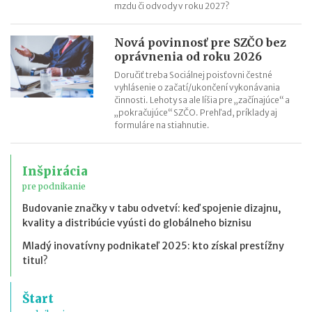
mzdu či odvody v roku 2027?
Nová povinnosť pre SZČO bez
oprávnenia od roku 2026
Doručiť treba Sociálnej poisťovni čestné
vyhlásenie o začatí/ukončení vykonávania
činnosti. Lehoty sa ale líšia pre „začínajúce“ a
„pokračujúce“ SZČO. Prehľad, príklady aj
formuláre na stiahnutie.
Inšpirácia
pre podnikanie
Budovanie značky v tabu odvetví: keď spojenie dizajnu,
kvality a distribúcie vyústi do globálneho biznisu
Mladý inovatívny podnikateľ 2025: kto získal prestížny
titul?
Štart