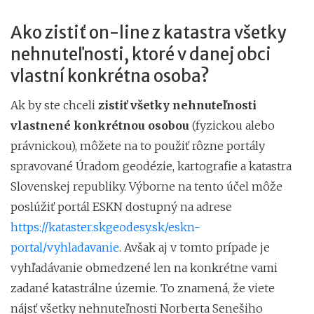
Ako zistiť on-line z katastra všetky
nehnuteľnosti, ktoré v danej obci
vlastní konkrétna osoba?
Ak by ste chceli
zistiť všetky nehnuteľnosti
vlastnené konkrétnou osobou
(fyzickou alebo
právnickou), môžete na to použiť rôzne portály
spravované Úradom geodézie, kartografie a katastra
Slovenskej republiky. Výborne na tento účel môže
poslúžiť portál ESKN dostupný na adrese
https://kataster.skgeodesy.sk/eskn-
portal/vyhladavanie
. Avšak aj v tomto prípade je
vyhľadávanie obmedzené len na konkrétne vami
zadané katastrálne územie. To znamená, že viete
nájsť všetky nehnuteľnosti Norberta Senešiho