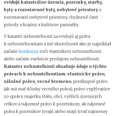
evidujú katastrálne územia, pozemky, stavby,
byty a rozostavané byty, nebytové priestory
a
rozostavané nebytové priestory, chránené časti
prírody a krajiny a kultúrne pamiatky.
V katastri nehnuteľností sa evidujú aj práva
k nehnuteľnostiam a iné skutočnosti ako je napríklad
začatie
konkurzu
voči vlastníkovi nehnuteľnosti
alebo začatie exekúcie predajom nehnuteľnosti.
Kataster nehnuteľností obsahuje údaje o týchto
právach k nehnuteľnostiam: vlastnícke právo,
záložné právo, vecné bremeno
, predkupné právo
(ak má mať účinky vecného práva), právo vyplývajúce
zo správy majetku štátu, obcí, vyšších územných
celkov a nájomné právo k pozemkom, ak nájomné
práva k pozemkov trvajú alebo majú trvať najmenej