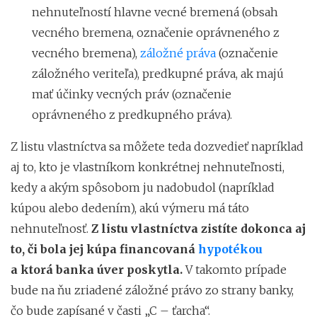
nehnuteľností hlavne vecné bremená (obsah
vecného bremena, označenie oprávneného z
vecného bremena),
záložné práva
(označenie
záložného veriteľa), predkupné práva, ak majú
mať účinky vecných práv (označenie
oprávneného z predkupného práva).
Z listu vlastníctva sa môžete teda dozvedieť napríklad
aj to, kto je vlastníkom konkrétnej nehnuteľnosti,
kedy a akým spôsobom ju nadobudol (napríklad
kúpou alebo dedením), akú výmeru má táto
nehnuteľnosť.
Z listu vlastníctva zistíte dokonca aj
to, či bola jej kúpa financovaná
hypotékou
a ktorá banka úver poskytla.
V takomto prípade
bude na ňu zriadené záložné právo zo strany banky,
čo bude zapísané v časti „C – ťarcha“.