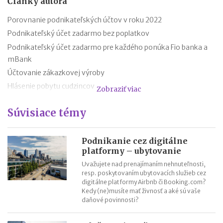
Články autora
Porovnanie podnikateľských účtov v roku 2022
Podnikateľský účet zadarmo bez poplatkov
Podnikateľský účet zadarmo pre každého ponúka Fio banka a
mBank
Účtovanie zákazkovej výroby
Hlásenie pobytu cudzincov
Zobraziť viac
Nepredajné zásoby
Súvisiace témy
Cestovné náhrady pri elektromobiloch
Odpisovanie elektromobilov a elektrobicyklov
Kontroly v oblasti registratúry
Podnikanie cez digitálne
platformy – ubytovanie
Registratúrny plán a registratúrny poriadok
Uvažujete nad prenajímaním nehnuteľnosti,
resp. poskytovaním ubytovacích služieb cez
digitálne platformy Airbnb či Booking.com?
Kedy (ne)musíte mať živnosť a aké sú vaše
daňové povinnosti?