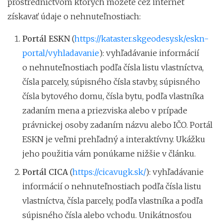
prostredníctvom ktorých môžete cez internet
získavať údaje o nehnuteľnostiach:
Portál ESKN
(
https://kataster.skgeodesy.sk/eskn-
portal/vyhladavanie
): vyhľadávanie informácií
o nehnuteľnostiach podľa čísla listu vlastníctva,
čísla parcely, súpisného čísla stavby, súpisného
čísla bytového domu, čísla bytu, podľa vlastníka
zadaním mena a priezviska alebo v prípade
právnickej osoby zadaním názvu alebo IČO. Portál
ESKN je veľmi prehľadný a interaktívny. Ukážku
jeho použitia vám ponúkame nižšie v článku.
Portál CICA
(
https://cica.vugk.sk/
): vyhľadávanie
informácií o nehnuteľnostiach podľa čísla listu
vlastníctva, čísla parcely, podľa vlastníka a podľa
súpisného čísla alebo vchodu. Unikátnosťou