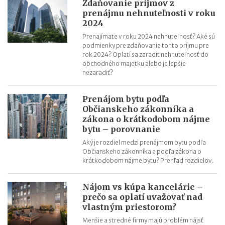
Zdaňovanie príjmov z
prenájmu nehnuteľnosti v roku
2024
Prenajímate v roku 2024 nehnuteľnosť? Aké sú
podmienky pre zdaňovanie tohto príjmu pre
rok 2024? Oplatí sa zaradiť nehnuteľnosť do
obchodného majetku alebo je lepšie
nezaradiť?
Prenájom bytu podľa
Občianskeho zákonníka a
zákona o krátkodobom nájme
bytu – porovnanie
Aký je rozdiel medzi prenájmom bytu podľa
Občianskeho zákonníka a podľa zákona o
krátkodobom nájme bytu? Prehľad rozdielov.
Nájom vs kúpa kancelárie –
prečo sa oplatí uvažovať nad
vlastným priestorom?
Menšie a stredné firmy majú problém nájsť