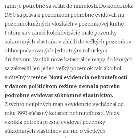
nimi je potrebné sa vrátiť do minulosti. Do konca roka
1950 sa práva k pozemkom podrobne evidovali na
pozemnoknižných vložkách v pozemkovej knihe.
Potom sa v rámci kolektivizácie malé pozemky
súkromných vlastníkov zlúčili do veľkých pozemkov
obhospodarovaných jednotným roľníckym
družstvom. Vznikli nové katastrálne mapy, do ktorých
sa zakreslil len jeden veľký pozemok tak, ako bol
viditeľný v teréne.
Nová evidencia nehnuteľností
v danom politickom režime nemala potrebu
podrobne evidovať súkromné vlastníctvo.
Z týchto neúplných máp a evidencie vychádzal od
roku 1993 súčasný kataster nehnuteľností. Vtedy
vznikla potreba presne evidovať pozemky
súkromných vlastníkov, ale nie o všetkých