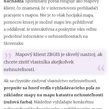
nachádza
. Spomínaný portál funguje ako mapový
klient, čo znamená, že v internetovom prehliadači
pracujete s mapou. Nie je to však hocijaká mapa,
pomocou ktorej je možné mapu len približovať
a odďaľovať. Je interaktívna a poskytne vám veľmi
podrobné informácie o nehnuteľnostiach na
Slovensku.
Mapový klient ZBGIS je skvelý nastroj, ak
chcete zistiť vlastníka akejkoľvek
nehnuteľnosti.
Ak sa chystáte zisťovať vlastníctvo nehnuteľnosti,
prepnite sa hneď vedľa vyhľadávacieho poľa zo
základne mapy na mapu katastra nehnuteľnosti
(ružová farba)
. Následne vyhľadajte konkrétnu
nehnuteľnosť buď posúvaním a približovaním mapy