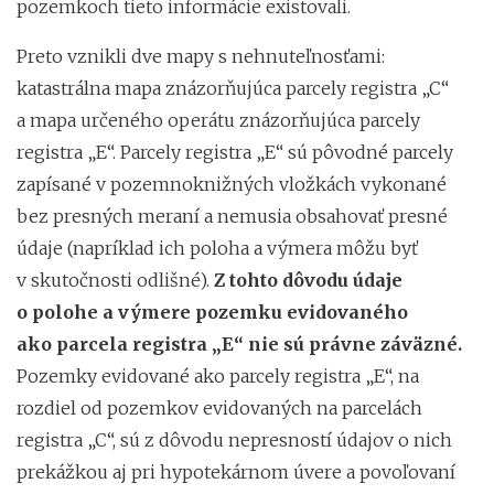
pozemkoch tieto informácie existovali.
Preto vznikli dve mapy s nehnuteľnosťami:
katastrálna mapa znázorňujúca parcely registra „C“
a mapa určeného operátu znázorňujúca parcely
registra „E“. Parcely registra „E“ sú pôvodné parcely
zapísané v pozemnoknižných vložkách vykonané
bez presných meraní a nemusia obsahovať presné
údaje (napríklad ich poloha a výmera môžu byť
v skutočnosti odlišné).
Z tohto dôvodu údaje
o polohe a výmere pozemku evidovaného
ako parcela registra „E“ nie sú právne záväzné.
Pozemky evidované ako parcely registra „E“, na
rozdiel od pozemkov evidovaných na parcelách
registra „C“, sú z dôvodu nepresností údajov o nich
prekážkou aj pri hypotekárnom úvere a povoľovaní