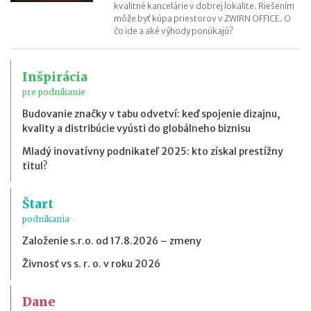
kvalitné kancelárie v dobrej lokalite. Riešením
môže byť kúpa priestorov v ZWIRN OFFICE. O
čo ide a aké výhody ponúkajú?
Inšpirácia
pre podnikanie
Budovanie značky v tabu odvetví: keď spojenie dizajnu,
kvality a distribúcie vyústi do globálneho biznisu
Mladý inovatívny podnikateľ 2025: kto získal prestížny
titul?
Štart
podnikania
Založenie s.r.o. od 17.8.2026 – zmeny
Živnosť vs s. r. o. v roku 2026
Dane