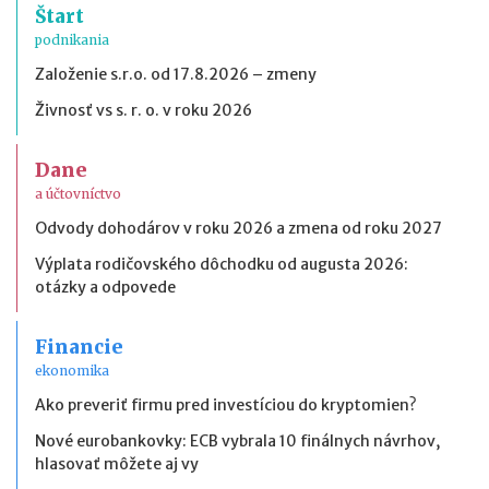
Štart
podnikania
Založenie s.r.o. od 17.8.2026 – zmeny
Živnosť vs s. r. o. v roku 2026
Dane
a účtovníctvo
Odvody dohodárov v roku 2026 a zmena od roku 2027
Výplata rodičovského dôchodku od augusta 2026:
otázky a odpovede
Financie
ekonomika
Ako preveriť firmu pred investíciou do kryptomien?
Nové eurobankovky: ECB vybrala 10 finálnych návrhov,
hlasovať môžete aj vy