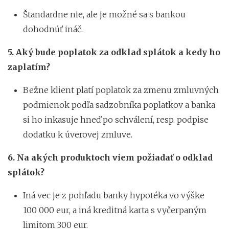
Štandardne nie, ale je možné sa s bankou
dohodnúť ináč.
5.
Aký bude poplatok za odklad splátok a kedy ho
zaplatím?
Bežne klient platí poplatok za zmenu zmluvných
podmienok podľa sadzobníka poplatkov a banka
si ho inkasuje hneď po schválení, resp. podpise
dodatku k úverovej zmluve.
6.
Na akých produktoch viem požiadať o odklad
splátok?
Iná vec je z pohľadu banky hypotéka vo výške
100 000 eur, a iná kreditná karta s vyčerpaným
limitom 300 eur.