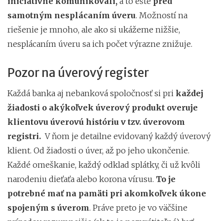
iniciatívne komunikovali,
a to ešte
pred
samotným nesplácaním úveru
. Možností na
riešenie je mnoho, ale ako si ukážeme nižšie,
nesplácaním úveru sa ich počet výrazne znižuje.
Pozor na úverový register
Každá banka aj nebanková spoločnosť si pri
každej
žiadosti o akýkoľvek úverový produkt overuje
klientovu úverovú históriu v tzv. úverovom
registri.
V ňom je detailne evidovaný každý úverový
klient. Od žiadosti o úver, až po jeho ukončenie.
Každé omeškanie, každý odklad splátky, či už kvôli
narodeniu dieťaťa alebo korona vírusu.
To je
potrebné mať na pamäti pri akomkoľvek úkone
spojeným s úverom
. Práve preto je vo väčšine