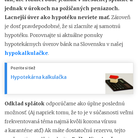
jednak v úrokoch na požičaných peniazoch.
Lacnejší úver ako hypotéku neviete mať.
Zároveň
je dosť pravdepodobné, že si zlacníte aj samotnú
hypotéku. Porovnajte si aktuálne ponuky
hypotekárnych úverov bánk na Slovensku v našej
hypokalkulačke
.
Pozrite si tiež
Hypotekárna kalkulačka
Odklad splátok
odporúčame ako úplne poslednú
možnosť. (Aj napriek tomu, že to je v súčasnosti veľmi
frekventovaná téma najmä kvôli korona vírusu
a karanténe atď.) Ak máte dostatočnú rezervu, tejto