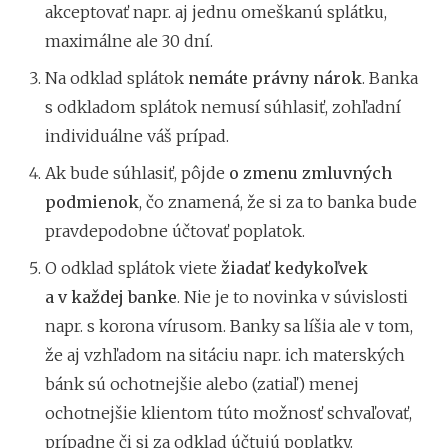
akceptovať napr. aj jednu omeškanú splátku,
maximálne ale 30 dní.
Na odklad splátok
nemáte právny nárok
. Banka
s odkladom splátok nemusí súhlasiť, zohľadní
individuálne váš prípad.
Ak bude súhlasiť, pôjde
o zmenu zmluvných
podmienok
, čo znamená, že si za to banka bude
pravdepodobne účtovať poplatok.
O odklad splátok viete
žiadať kedykoľvek
a v každej banke
. Nie je to novinka v súvislosti
napr. s korona vírusom. Banky sa líšia ale v tom,
že aj vzhľadom na sitáciu napr. ich materských
bánk sú ochotnejšie alebo (zatiaľ) menej
ochotnejšie klientom túto možnosť schvaľovať,
prípadne či si za odklad účtujú poplatky.