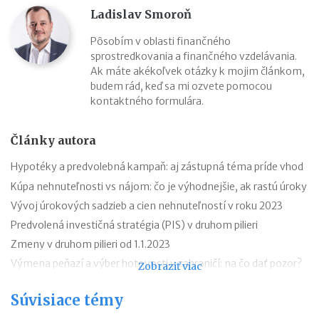
Ladislav Smoroň
Pôsobím v oblasti finančného
sprostredkovania a finančného vzdelávania.
Ak máte akékoľvek otázky k mojim článkom,
budem rád, keď sa mi ozvete pomocou
kontaktného formulára.
Články autora
Hypotéky a predvolebná kampaň: aj zástupná téma príde vhod
Kúpa nehnuteľnosti vs nájom: čo je výhodnejšie, ak rastú úroky
Vývoj úrokových sadzieb a cien nehnuteľností v roku 2023
Predvolená investičná stratégia (PIS) v druhom pilieri
Zmeny v druhom pilieri od 1.1.2023
Výmena peňazí a výber hotovosti v zahraničí: na čo dať pozor?
Zobraziť viac
AXA DSS či DSS Poštovej banky už budete hľadať márne
Súvisiace témy
Ako zistím, či mám druhý pilier?