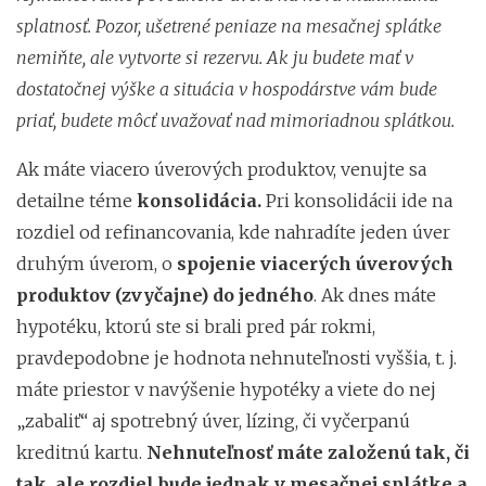
splatnosť. Pozor, ušetrené peniaze na mesačnej splátke
nemiňte, ale vytvorte si rezervu. Ak ju budete mať v
dostatočnej výške a situácia v hospodárstve vám bude
priať, budete môcť uvažovať nad mimoriadnou splátkou.
Ak máte viacero úverových produktov, venujte sa
detailne téme
konsolidácia.
Pri konsolidácii ide na
rozdiel od refinancovania, kde nahradíte jeden úver
druhým úverom, o
spojenie viacerých úverových
produktov (zvyčajne) do jedného
. Ak dnes máte
hypotéku, ktorú ste si brali pred pár rokmi,
pravdepodobne je hodnota nehnuteľnosti vyššia, t. j.
máte priestor v navýšenie hypotéky a viete do nej
„zabaliť“ aj spotrebný úver, lízing, či vyčerpanú
kreditnú kartu.
Nehnuteľnosť máte založenú tak, či
tak, ale rozdiel bude jednak v mesačnej splátke a