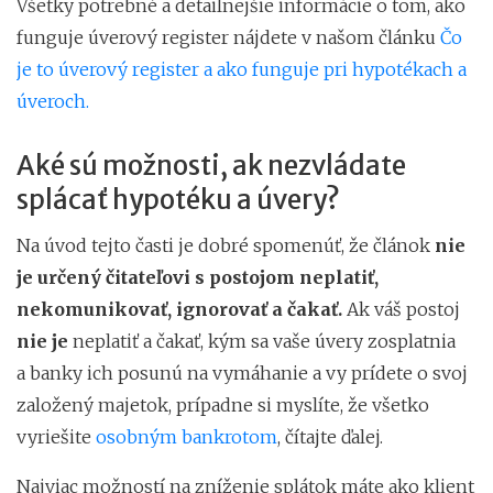
Všetky potrebné a detailnejšie informácie o tom, ako
funguje úverový register nájdete v našom článku
Čo
je to úverový register a ako funguje pri hypotékach a
úveroch.
Aké sú možnosti, ak nezvládate
splácať hypotéku a úvery?
Na úvod tejto časti je dobré spomenúť, že článok
nie
je určený čitateľovi s postojom neplatiť,
nekomunikovať, ignorovať a čakať.
Ak váš postoj
nie je
neplatiť a čakať, kým sa vaše úvery zosplatnia
a banky ich posunú na vymáhanie a vy prídete o svoj
založený majetok, prípadne si myslíte, že všetko
vyriešite
osobným bankrotom
, čítajte ďalej.
Najviac možností na zníženie splátok máte ako klient