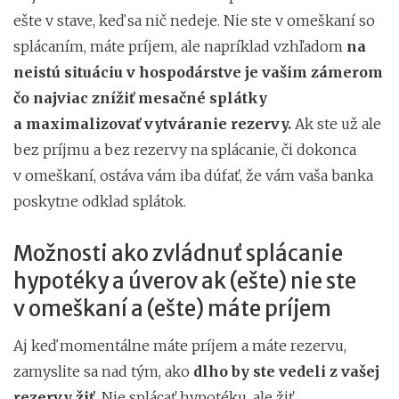
ešte v stave, keď sa nič nedeje. Nie ste v omeškaní so
splácaním, máte príjem, ale napríklad vzhľadom
na
neistú situáciu v hospodárstve je vašim zámerom
čo najviac znížiť mesačné splátky
a maximalizovať vytváranie rezervy.
Ak ste už ale
bez príjmu a bez rezervy na splácanie, či dokonca
v omeškaní, ostáva vám iba dúfať, že vám vaša banka
poskytne odklad splátok.
Možnosti ako zvládnuť splácanie
hypotéky a úverov ak (ešte) nie ste
v omeškaní a (ešte) máte príjem
Aj keď momentálne máte príjem a máte rezervu,
zamyslite sa nad tým, ako
dlho by ste vedeli z vašej
rezervy žiť.
Nie splácať hypotéku, ale žiť.