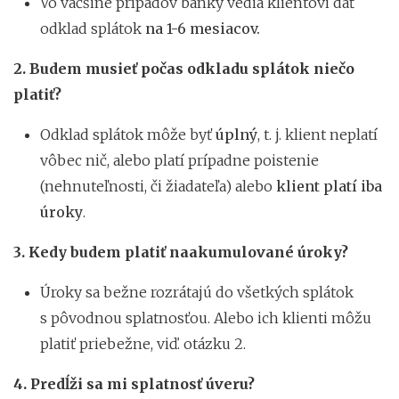
Vo väčšine prípadov banky vedia klientovi dať
odklad splátok
na 1-6 mesiacov.
2.
Budem musieť počas odkladu splátok niečo
platiť?
Odklad splátok môže byť
úplný
, t. j. klient neplatí
vôbec nič, alebo platí prípadne poistenie
(nehnuteľnosti, či žiadateľa) alebo
klient platí iba
úroky
.
3.
Kedy budem platiť naakumulované úroky?
Úroky sa bežne rozrátajú do všetkých splátok
s pôvodnou splatnosťou. Alebo ich klienti môžu
platiť priebežne, viď. otázku 2.
4.
Predĺži sa mi splatnosť úveru?