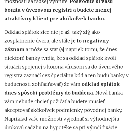
možnosti sa radšej vyhnite.
Poškodíte si vašu
bonitu v úverovom registri a budete menej
atraktívny klient pre akúkoľvek banku.
Odklad splátok síce nie je až taký zlý, ako
zosplatnenie úveru, ale stále
je to negatívny
záznam
a môže sa stať (aj napriek tomu, že dnes
niektoré banky tvrdia, že sa odklad splátok kvôli
situácii spojenej s korona vírusom sa do úverového
registra zaznačí cez špeciálny kód a ten budú banky v
budúcnosti zohľadňovať) že vám
odklad splátok
dnes spôsobí problémy do budúcna.
Nová banka
vám nebude chcieť požičať a budete musieť
akceptovať akékoľvek podmienky pôvodnej banky.
Napríklad vaše možnosti vyjednať si výhodnejšiu
úrokovú sadzbu na hypotéke sa pri výročí fixácie