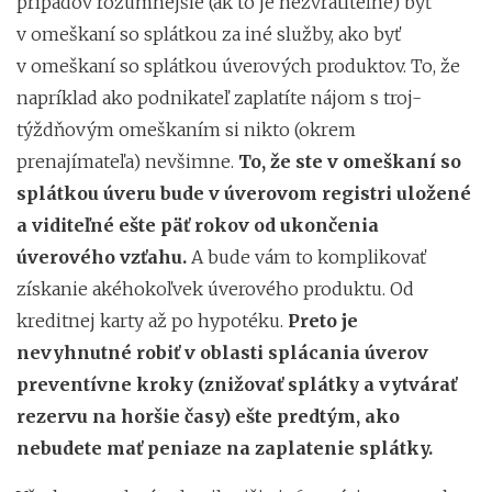
prípadov rozumnejšie (ak to je nezvrátiteľné) byť
v omeškaní so splátkou za iné služby, ako byť
v omeškaní so splátkou úverových produktov. To, že
napríklad ako podnikateľ zaplatíte nájom s troj-
týždňovým omeškaním si nikto (okrem
prenajímateľa) nevšimne.
To, že ste v omeškaní so
splátkou úveru bude v úverovom registri uložené
a viditeľné ešte päť rokov od ukončenia
úverového vzťahu.
A bude vám to komplikovať
získanie akéhokoľvek úverového produktu. Od
kreditnej karty až po hypotéku.
Preto je
nevyhnutné robiť v oblasti splácania úverov
preventívne kroky (znižovať splátky a vytvárať
rezervu na horšie časy) ešte predtým, ako
nebudete mať peniaze na zaplatenie splátky.