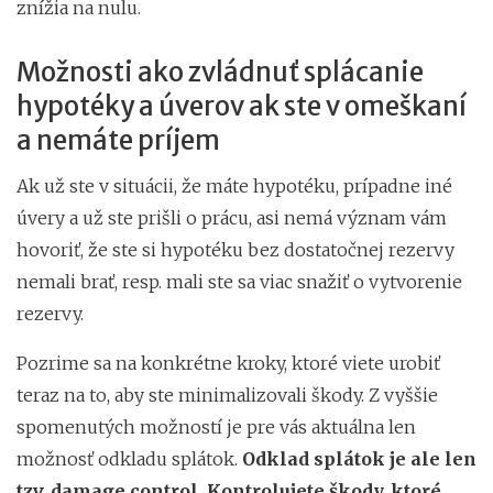
znížia na nulu.
Možnosti ako zvládnuť splácanie
hypotéky a úverov ak ste v omeškaní
a nemáte príjem
Ak už ste v situácii, že máte hypotéku, prípadne iné
úvery a už ste prišli o prácu, asi nemá význam vám
hovoriť, že ste si hypotéku bez dostatočnej rezervy
nemali brať, resp. mali ste sa viac snažiť o vytvorenie
rezervy.
Pozrime sa na konkrétne kroky, ktoré viete urobiť
teraz na to, aby ste minimalizovali škody. Z vyššie
spomenutých možností je pre vás aktuálna len
možnosť odkladu splátok.
Odklad splátok je ale len
tzv. damage control. Kontrolujete škody, ktoré