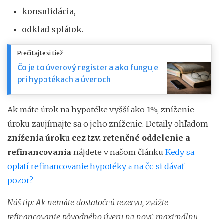
konsolidácia,
odklad splátok.
Prečítajte si tiež
Čo je to úverový register a ako funguje
pri hypotékach a úveroch
Ak máte úrok na hypotéke vyšší ako 1%, zníženie
úroku zaujímajte sa o jeho zníženie. Detaily ohľadom
zníženia úroku cez tzv. retenčné oddelenie a
refinancovania
nájdete v našom článku
Kedy sa
oplatí refinancovanie hypotéky a na čo si dávať
pozor?
Náš tip: Ak nemáte dostatočnú rezervu, zvážte
refinancovanie pôvodného úveru na novú maximálnu