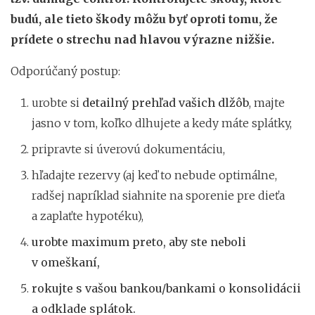
budú, ale tieto škody môžu byť oproti tomu, že
prídete o strechu nad hlavou výrazne nižšie.
Odporúčaný postup:
urobte si
detailný prehľad vašich dlžôb
, majte
jasno v tom, koľko dlhujete a kedy máte splátky,
pripravte si úverovú dokumentáciu,
hľadajte rezervy (aj keď to nebude optimálne,
radšej napríklad siahnite na sporenie pre dieťa
a zaplaťte hypotéku),
urobte maximum preto, aby ste neboli
v omeškaní,
rokujte s vašou bankou/bankami o konsolidácii
a odklade splátok.