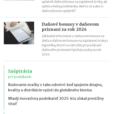
uplatniť daňový bonus na zaplatené úroky, ak
splnia všetky podmienky. Aké to sú a ako si
daňový bonus uplatniť?
Daňové bonusy v daňovom
priznaní za rok 2024
Základné informácie o daňovom bonuse na
dieťa a daňovom bonuse na zaplatené úroky z
hypotéky, ktoré sa vám zídu pri podávaní
daňového priznania fyzickej osoby za rok
2024.
Inšpirácia
pre podnikanie
Budovanie značky v tabu odvetví: keď spojenie dizajnu,
kvality a distribúcie vyústi do globálneho biznisu
Mladý inovatívny podnikateľ 2025: kto získal prestížny
titul?