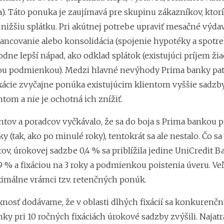
). Táto ponuka je zaujímavá pre skupinu zákazníkov, ktorí
jnižšiu splátku. Pri akútnej potrebe upraviť mesačné vý
inancovanie alebo konsolidácia (spojenie hypotéky a spot
dne lepší nápad, ako odklad splátok (existujúci príjem žiad
 podmienkou). Medzi hlavné nevýhody Prima banky patrí
fixácie zvyčajne ponúka existujúcim klientom vyššie sadzb
tom a nie je ochotná ich znížiť.
tov a poradcov vyčkávalo, že sa do boja s Prima bankou p
y (tak, ako po minulé roky), tentokrát sa ale nestalo. Čo sa
v, úrokovej sadzbe 0,4 % sa priblížila jedine UniCredit B
9 % a fixáciou na 3 roky a podmienkou poistenia úveru. Ve
imálne vrámci tzv. retenčných ponúk.
osť dodávame, že v oblasti dlhých fixácií sa konkurenčný 
ky pri 10 ročných fixáciách úrokové sadzby zvýšili. Najatr