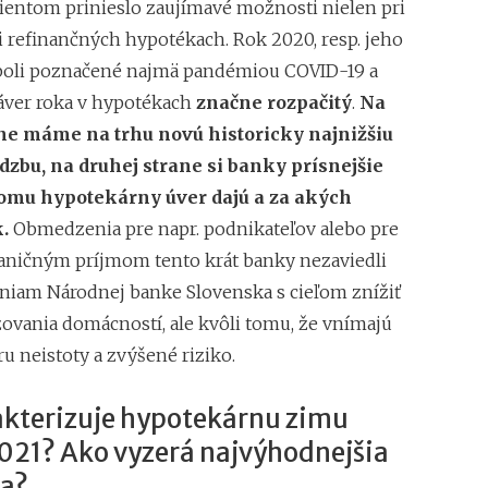
klientom prinieslo zaujímavé možnosti nielen pri
 i refinančných hypotékach. Rok 2020, resp. jeho
y boli poznačené najmä pandémiou COVID-19 a
záver roka v hypotékach
značne rozpačitý
.
Na
ane máme na trhu novú historicky najnižšiu
dzbu, na druhej strane si banky prísnejšie
omu hypotekárny úver dajú a za akých
.
Obmedzenia pre napr. podnikateľov alebo pre
raničným príjmom tento krát banky nezaviedli
eniam Národnej banke Slovenska s cieľom znížiť
ovania domácností, ale kvôli tomu, že vnímajú
u neistoty a zvýšené riziko.
akterizuje hypotekárnu zimu
21? Ako vyzerá najvýhodnejšia
a?