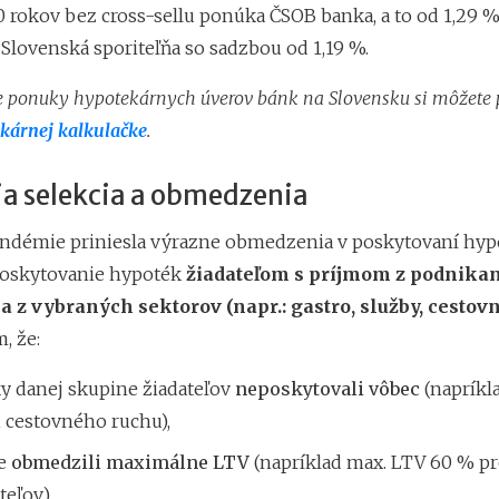
 rokov bez cross-sellu ponúka ČSOB banka, a to od 1,29 %,
 Slovenská sporiteľňa so sadzbou od 1,19 %.
e ponuky hypotekárnych úverov bánk na Slovensku si môžete 
kárnej kalkulačke
.
ia selekcia a obmedzenia
andémie priniesla výrazne obmedzenia v poskytovaní hyp
poskytovanie hypoték
žiadateľom s príjmom z podnikan
a z vybraných sektorov (napr.: gastro, služby, cestov
, že:
y danej skupine žiadateľov
neposkytovali vôbec
(napríkl
i cestovného ruchu),
ne
obmedzili maximálne LTV
(napríklad max. LTV 60 % pr
eľov),