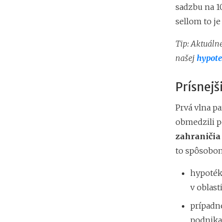
sadzbu na 10
sellom to je
Tip: Aktuáln
našej
hypote
Prísnejš
Prvá vlna p
obmedzili 
zahraničia 
to spôsobom
hypoték
v oblast
prípad
podnikat