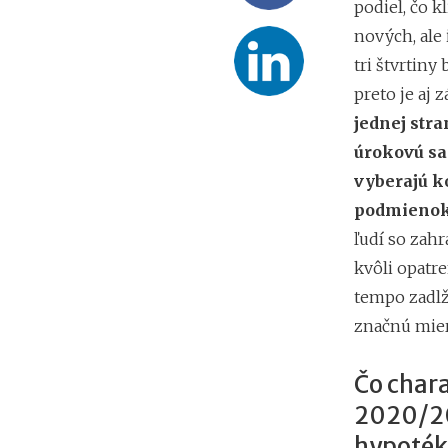
podiel, čo 
nových, ale
tri štvrtin
preto je aj 
jednej str
úrokovú sa
vyberajú k
podmienok
ľudí so zah
kvôli opatr
tempo zadlž
značnú mier
Čo char
2020/20
hypoték