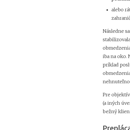
alebo rá
zahranič
Následne sa
stabilizoval
obmedzenia u
iba na oko. 
príklad posl
obmedzenia 
nehnuteľnos
Pre objektí
(a iných úve
bežný klient
Preplác