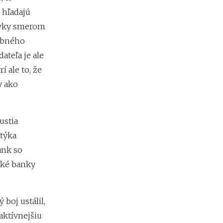
e
 hľadajú
s
davky smerom
i
e
rebného
2
ateľa je ale
0
2
 ale to, že
6
y ako
:
k
d
e
ustia
c
 týka
h
ý
ank so
b
ľké banky
a
n
a
j
boj ustálil,
v
aktívnejšiu
i