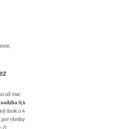
t
o
k
?
N
enie,
e
d
o
s
t
ez
a
t
k
o
ko už viac
v
 sadzba 0,4
é
p
ný úrok o 4
r
a pre všetky
o
 či
f