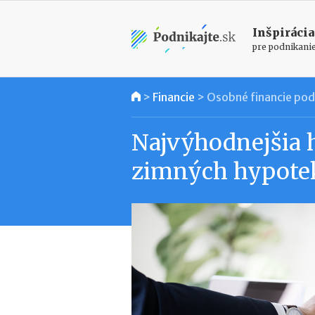
Inšpirácia
pre podnikani
>
Financie
>
Osobné financie pod
Najvýhodnejšia 
zimných hypote