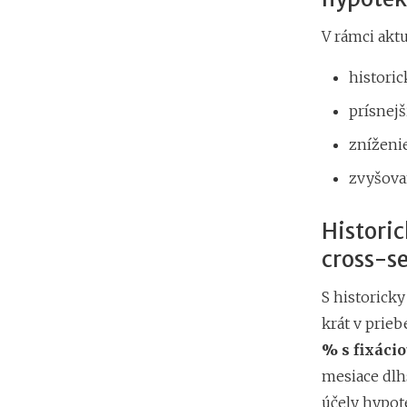
V rámci akt
historic
prísnejš
zníženie
zvyšova
Historic
cross-se
S historick
krát v prie
% s fixáci
mesiace dlhš
účely hypote