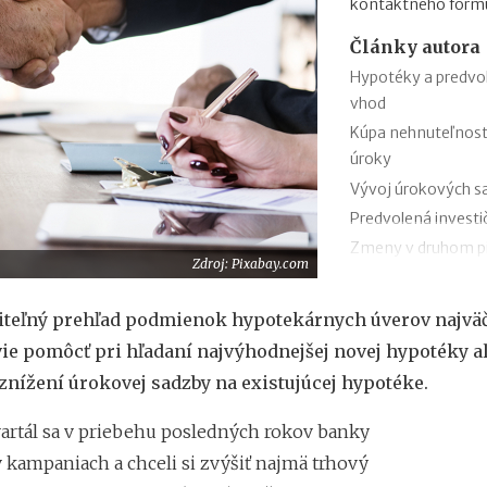
kontaktného formu
Články autora
Hypotéky a predvo
vhod
Kúpa nehnuteľnosti
úroky
Vývoj úrokových sa
Predvolená investič
Zmeny v druhom pili
Zdroj: Pixabay.com
Výmena peňazí a vý
pozor?
teľný prehľad podmienok hypotekárnych úverov najväč
AXA DSS či DSS Po
vie pomôcť pri hľadaní najvýhodnejšej novej hypotéky a
Ako zistím, či mám 
znížení úrokovej sadzby na existujúcej hypotéke.
Daňový bonus na z
Daňový bonus na za
artál sa v priebehu posledných rokov banky
v kampaniach a chceli si zvýšiť najmä trhový