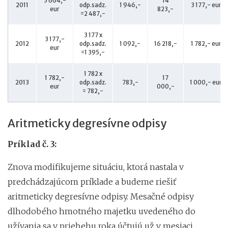
5 664,-
14
2011
odp.sadz.
1 946,-
3 177,- eur
eur
823,-
=2 487,-
3 177 x
3 177,-
2012
odp.sadz.
1 092,-
16 218,-
1 782,- eur
eur
=1 395,-
1 782 x
1 782,-
17
2013
odp.sadz.
783,-
1 000,- eur
eur
000,-
= 782,-
Aritmeticky degresívne odpisy
Príklad č. 3:
Znova modifikujeme situáciu, ktorá nastala v
predchádzajúcom príklade a budeme riešiť
aritmeticky degresívne odpisy. Mesačné odpisy
dlhodobého hmotného majetku uvedeného do
užívania sa v priebehu roka účtujú už v mesiaci