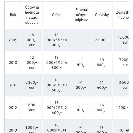
Účtovná
Zmena
hodnota
Zostatkov
Rok
Odpis
ročných
Oprávky
na zač.
hodnota
odpisov
obdobia
18
18
12 000,-
2009
000,-
000x5/15=6
6 000,-
eur
eur
000,-
12
18
-1
10
7 200,-
2010
000,-
000x4/15=4
200,-
800,-
eur
eur
800,-
18
7 200,-
-1
14
3 600,-
2011
000x3/15=3
eur
200,-
400,-
eur
600,-
18
3 600,-
-1
16
2012
000x2/15=2
1 200,- eu
eur
200,-
800,-
400,-
18
1 200,-
-1
18
2013
000x1/15=1
0,- eur
eur
200,-
000,-