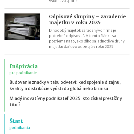
vykonáva šport?
Odpisové skupiny – zaradenie
majetku v roku 2025
Dlhodobý majetok zaradený vo firme je
potrebné odpisovať. V tomto článku sa
pozrieme na to, ako dlho sa jednotlivé druhy
majetku daňovo odpisujú v roku 2025.
Inšpirácia
pre podnikanie
Budovanie značky v tabu odvetví: keď spojenie dizajnu,
kvality a distribúcie vyústi do globálneho biznisu
Mladý inovatívny podnikateľ 2025: kto získal prestížny
titul?
Štart
podnikania