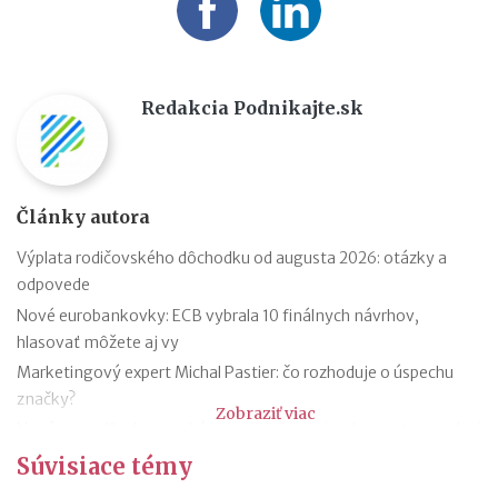
Redakcia Podnikajte.sk
Články autora
Výplata rodičovského dôchodku od augusta 2026: otázky a
odpovede
Nové eurobankovky: ECB vybrala 10 finálnych návrhov,
hlasovať môžete aj vy
Marketingový expert Michal Pastier: čo rozhoduje o úspechu
značky?
Zobraziť viac
Nová metodika k rovnakému odmeňovaniu: ako postupovať pri
hodnotení pracovných miest
Súvisiace témy
Kontroly odpočtu DPH pri autách na podnikanie