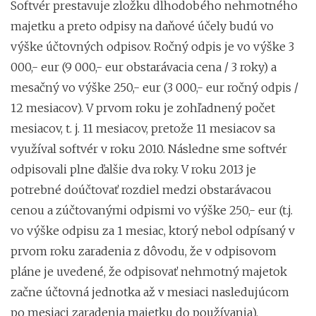
Softvér prestavuje zložku dlhodobého nehmotného
majetku a preto odpisy na daňové účely budú vo
výške účtovných odpisov. Ročný odpis je vo výške 3
000,- eur (9 000,- eur obstarávacia cena / 3 roky) a
mesačný vo výške 250,- eur (3 000,- eur ročný odpis /
12 mesiacov). V prvom roku je zohľadnený počet
mesiacov, t. j. 11 mesiacov, pretože 11 mesiacov sa
využíval softvér v roku 2010. Následne sme softvér
odpisovali plne ďalšie dva roky. V roku 2013 je
potrebné doúčtovať rozdiel medzi obstarávacou
cenou a zúčtovanými odpismi vo výške 250,- eur (t.j.
vo výške odpisu za 1 mesiac, ktorý nebol odpísaný v
prvom roku zaradenia z dôvodu, že v odpisovom
pláne je uvedené, že odpisovať nehmotný majetok
začne účtovná jednotka až v mesiaci nasledujúcom
po mesiaci zaradenia majetku do používania).