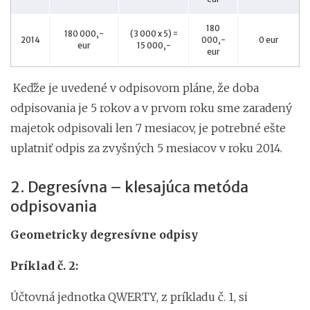
180
180 000,-
(3 000 x 5) =
2014
000,-
0 eur
eur
15 000,-
eur
Keďže je uvedené v odpisovom pláne, že doba
odpisovania je 5 rokov a v prvom roku sme zaradený
majetok odpisovali len 7 mesiacov, je potrebné ešte
uplatniť odpis za zvyšných 5 mesiacov v roku 2014.
2. Degresívna – klesajúca metóda
odpisovania
Geometricky degresívne odpisy
Príklad č. 2:
Účtovná jednotka QWERTY, z príkladu č. 1, si