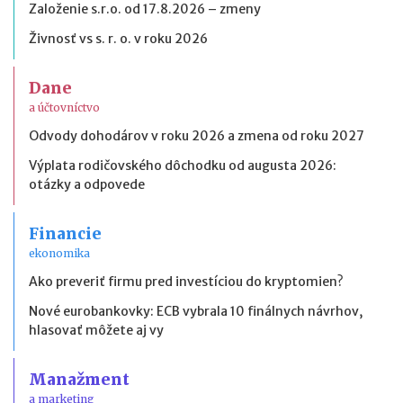
Založenie s.r.o. od 17.8.2026 – zmeny
Živnosť vs s. r. o. v roku 2026
Dane
a účtovníctvo
Odvody dohodárov v roku 2026 a zmena od roku 2027
Výplata rodičovského dôchodku od augusta 2026:
otázky a odpovede
Financie
ekonomika
Ako preveriť firmu pred investíciou do kryptomien?
Nové eurobankovky: ECB vybrala 10 finálnych návrhov,
hlasovať môžete aj vy
Manažment
a marketing