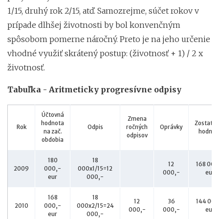
1/15, druhý rok 2/15, atď. Samozrejme, súčet rokov v
prípade dlhšej životnosti by bol konvenčným
spôsobom pomerne náročný. Preto je na jeho určenie
vhodné využiť skrátený postup: (životnosť + 1) / 2 x
životnosť.
Tabuľka - Aritmeticky progresívne odpisy
Účtovná
Zmena
hodnota
Zostatk
Rok
Odpis
ročných
Oprávky
na zač.
hodnot
odpisov
obdobia
180
18
12
168 000
2009
000,-
000x1/15=12
000,-
eur
eur
000,-
168
18
12
36
144 000
2010
000,-
000x2/15=24
000,-
000,-
eur
eur
000,-