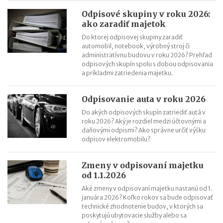
Kontroly influencerov a tvorcov digitálneho obsahu: finančná
Odpisové skupiny v roku 2026:
správa sa zameria na ich príjmy
ako zaradiť majetok
Zmeny v e-faktúre: štát ju opravuje ešte pred zavedením
Do ktorej odpisovej skupiny zaradiť
automobil, notebook, výrobný stroj či
VÚB mení podmienky firemných debetných a kreditných kariet
administratívnu budovu v roku 2026? Prehľad
od 1.7.2026
odpisových skupín spolu s dobou odpisovania
Mýty o dôchodkovej prognóze a riešenie sporných situácií
a príkladmi zatriedenia majetku.
Kedy vznikajú absolventom škôl povinnosti voči Sociálnej
poisťovni?
Odpisovanie auta v roku 2026
Do akých odpisových skupín zatriediť autá v
roku 2026? Aký je rozdiel medzi účtovnými a
daňovými odpismi? Ako správne určiť výšku
odpisov elektromobilu?
Zmeny v odpisovaní majetku
od 1.1.2026
Aké zmeny v odpisovaní majetku nastanú od 1.
januára 2026? Koľko rokov sa bude odpisovať
technické zhodnotenie budov, v ktorých sa
poskytujú ubytovacie služby alebo sa