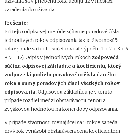
užívania sa v priebehu roka účtujú už v mesiaci
zaradenia do užívania.
Riešenie:
Pri tejto odpisovej metóde sčítame poradové čísla
jednotlivých rokov odpisovania (ak je životnosť 5
rokov, bude sa tento súčet rovnať výpočtu 1 + 2 + 3 + 4
+ 5 = 15). Odpis v jednotlivých rokoch
zodpovedá
súčinu odpisovej základne a koeficientu, ktorý
zodpovedá podielu poradového čísla daného
roka a sumy poradových čísel všetkých rokov
odpisovania.
Odpisovou základňou je v tomto
prípade rozdiel medzi obstarávacou cenou a
zvyškovou hodnotou na konci doby odpisovania.
V prípade životnosti rovnajúcej sa 5 rokov sa teda
prvý rok vynásobí obstarávacia cena koeficientom