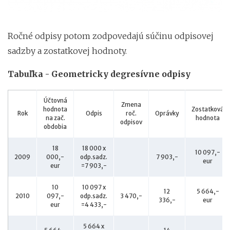
Ročné odpisy potom zodpovedajú súčinu odpisovej
sadzby a zostatkovej hodnoty.
Tabuľka - Geometricky degresívne odpisy
Účtovná
Zmena
hodnota
Zostatková
Rok
Odpis
roč.
Oprávky
na zač.
hodnota
odpisov
obdobia
18
18 000 x
10 097,-
2009
000,-
odp.sadz.
7 903,-
eur
eur
=7 903,-
10
10 097 x
12
5 664,-
2010
097,-
odp.sadz.
3 470,-
336,-
eur
eur
=4 433,-
5 664 x