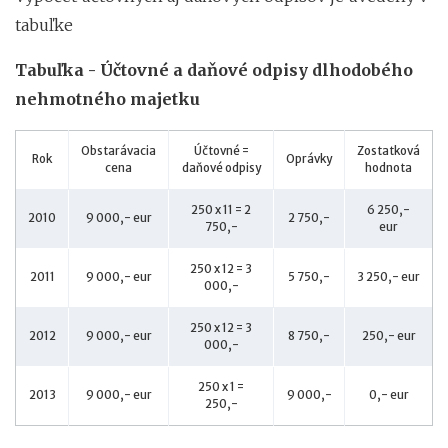
tabuľke
Tabuľka - Účtovné a daňové odpisy dlhodobého
nehmotného majetku
Obstarávacia
Účtovné =
Zostatková
Rok
Oprávky
cena
daňové odpisy
hodnota
250 x 11 = 2
6 250,-
2010
9 000,- eur
2 750,-
750,-
eur
250 x 12 = 3
2011
9 000,- eur
5 750,-
3 250,- eur
000,-
250 x 12 = 3
2012
9 000,- eur
8 750,-
250,- eur
000,-
250 x 1 =
2013
9 000,- eur
9 000,-
0,- eur
250,-