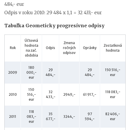
484,- eur
Odpis v roku 2010: 29 484 x 1,1 = 32 433,- eur
Tabuľka Geometicky progresívne odpisy
Účtovná
Zmena
hodnota
Zostatková
Rok
Odpis
ročných
Oprávky
na zač.
hodnota
odpisov
obdobia
180
29
29
150 516,-
2009
000,-
484,-
484,-
eur
eur
150
32
118 083,-
2010
516,-
2949,-
61 917,-
433,-
eur
eur
118
35
97
82 406,-
2011
083,-
3244,-
677,-
594,-
eur
eur