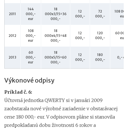
144
18
12
72
108 000
2011
000,-
000x3/15=36
000,-
000,-
eur
eur
000,-
108
18
12
120
60 000
2012
000,-
000x4/15=48
000,-
000,-
eur
eur
000,-
60
18
12
180
2013
000,-
000x5/15=60
0,- eu
000,-
000,-
eur
000,-
Výkonové odpisy
Príklad č. 6:
Účtovná jednotka QWERTY si v januári 2009
zaobstarala nové výrobné zariadenie v obstarávacej
cene 180 000,- eur. V odpisovom pláne si stanovila
predpokladanú dobu životnosti 6 rokov a