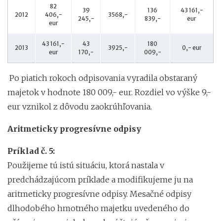
82
39
136
43 161,-
2012
406,-
3568,-
245,-
839,-
eur
eur
43 161,-
43
180
2013
3925,-
0,- eur
eur
170,-
009,-
Po piatich rokoch odpisovania vyradila obstaraný
majetok v hodnote 180 009,- eur. Rozdiel vo výške 9,-
eur vznikol z dôvodu zaokrúhľovania.
Aritmeticky progresívne odpisy
Príklad č. 5:
Použijeme tú istú situáciu, ktorá nastala v
predchádzajúcom príklade a modifikujeme ju na
aritmeticky progresívne odpisy. Mesačné odpisy
dlhodobého hmotného majetku uvedeného do