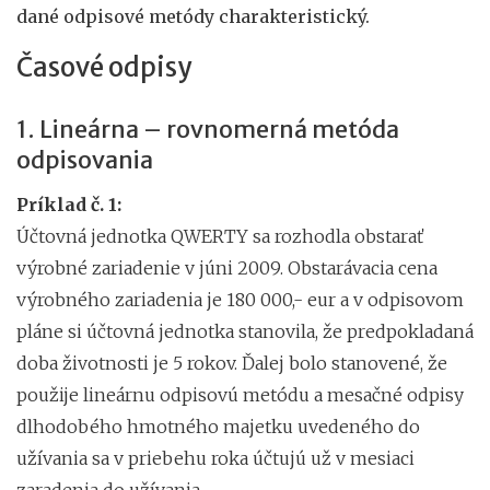
dané odpisové metódy charakteristický.
Časové odpisy
1. Lineárna – rovnomerná metóda
odpisovania
Príklad č. 1:
Účtovná jednotka QWERTY sa rozhodla obstarať
výrobné zariadenie v júni 2009. Obstarávacia cena
výrobného zariadenia je 180 000,- eur a v odpisovom
pláne si účtovná jednotka stanovila, že predpokladaná
doba životnosti je 5 rokov. Ďalej bolo stanovené, že
použije lineárnu odpisovú metódu a mesačné odpisy
dlhodobého hmotného majetku uvedeného do
užívania sa v priebehu roka účtujú už v mesiaci
zaradenia do užívania.