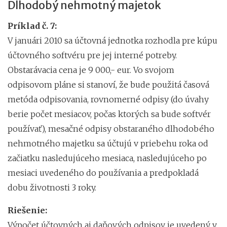
Dlhodobý nehmotný majetok
Príklad č. 7:
V januári 2010 sa účtovná jednotka rozhodla pre kúpu
účtovného softvéru pre jej interné potreby.
Obstarávacia cena je 9 000,- eur. Vo svojom
odpisovom pláne si stanoví, že bude použitá časová
metóda odpisovania, rovnomerné odpisy (do úvahy
berie počet mesiacov, počas ktorých sa bude softvér
používať), mesačné odpisy obstaraného dlhodobého
nehmotného majetku sa účtujú v priebehu roka od
začiatku nasledujúceho mesiaca, nasledujúceho po
mesiaci uvedeného do používania a predpokladá
dobu životnosti 3 roky.
Riešenie:
Výpočet účtovných aj daňových odpisov je uvedený v