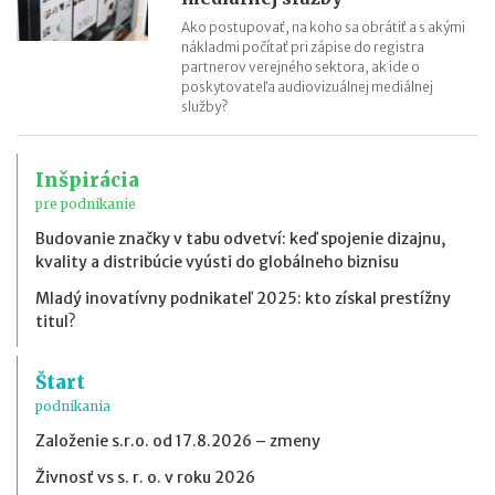
Ako postupovať, na koho sa obrátiť a s akými
nákladmi počítať pri zápise do registra
partnerov verejného sektora, ak ide o
poskytovateľa audiovizuálnej mediálnej
služby?
Inšpirácia
pre podnikanie
Budovanie značky v tabu odvetví: keď spojenie dizajnu,
kvality a distribúcie vyústi do globálneho biznisu
Mladý inovatívny podnikateľ 2025: kto získal prestížny
titul?
Štart
podnikania
Založenie s.r.o. od 17.8.2026 – zmeny
Živnosť vs s. r. o. v roku 2026