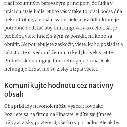
riadi rozumným baťovským princípom, že ľudia v
práci sú stále ľudia. Nikto vás v takejto práci počas dňa
nekontroluje, ale máte svoje ciele a pravidlá, ktoré je
potrebné dodržať, aby tím fungoval ako celok. Ak je
problém, viete hneď, s kým sa poradiť, na koho sa
obrátiť. Ak potrebujete zaskočiť, viete, koho požiadať a
takisto ste si vedomí, že mu to kedykoľvek vrátite.
Pretože ak nefunguje tím, nefunguje firma. A ak
nefunguje firma, nie sú zisky a trpia všetci.
Komunikujte hodnotu cez natívny
obsah
Oba príklady navonok môžu vyzerať rovnako.
Pozriete sa na firmu na Finstate, vidíte zaujímavé
tržby aj zisky, poviete si, všetko v poriadku. Ale ak by