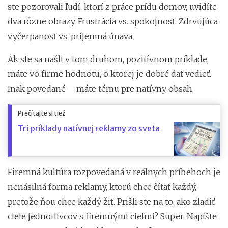
ste pozorovali ľudí, ktorí z práce prídu domov, uvidíte
dva rôzne obrazy. Frustrácia vs. spokojnosť. Zdrvujúca
vyčerpanosť vs. príjemná únava.
Ak ste sa našli v tom druhom, pozitívnom príklade,
máte vo firme hodnotu, o ktorej je dobré dať vedieť.
Inak povedané – máte tému pre natívny obsah.
Prečítajte si tiež
Tri príklady natívnej reklamy zo sveta
Firemná kultúra rozpovedaná v reálnych príbehoch je
nenásilná forma reklamy, ktorú chce čítať každý,
pretože ňou chce každý žiť. Prišli ste na to, ako zladiť
ciele jednotlivcov s firemnými cieľmi? Super. Napíšte