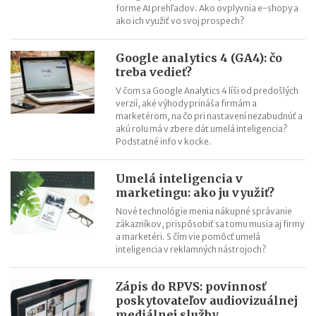
forme AI prehľadov. Ako ovplyvnia e-shopy a
ako ich využiť vo svoj prospech?
Google analytics 4 (GA4): čo
treba vedieť?
V čom sa Google Analytics 4 líši od predošlých
verzií, aké výhody prináša firmám a
marketérom, na čo pri nastavení nezabudnúť a
akú rolu má v zbere dát umelá inteligencia?
Podstatné info v kocke.
Umelá inteligencia v
marketingu: ako ju využiť?
Nové technológie menia nákupné správanie
zákazníkov, prispôsobiť sa tomu musia aj firmy
a marketéri. S čím vie pomôcť umelá
inteligencia v reklamných nástrojoch?
Zápis do RPVS: povinnosť
poskytovateľov audiovizuálnej
mediálnej služby