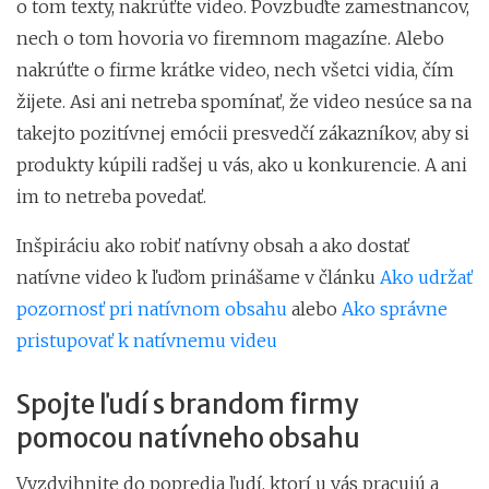
o tom texty, nakrúťte video. Povzbuďte zamestnancov,
nech o tom hovoria vo firemnom magazíne. Alebo
nakrúťte o firme krátke video, nech všetci vidia, čím
žijete. Asi ani netreba spomínať, že video nesúce sa na
takejto pozitívnej emócii presvedčí zákazníkov, aby si
produkty kúpili radšej u vás, ako u konkurencie. A ani
im to netreba povedať.
Inšpiráciu ako robiť natívny obsah a ako dostať
natívne video k ľuďom prinášame v článku
Ako udržať
pozornosť pri natívnom obsahu
alebo
Ako správne
pristupovať k natívnemu videu
Spojte ľudí s brandom firmy
pomocou natívneho obsahu
Vyzdvihnite do popredia ľudí, ktorí u vás pracujú a