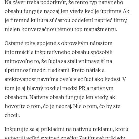
Na záver treba podotknúť, že tento typ natívneho
obsahu funguje naozaj len vtedy, keď je úprimný. Ak
je firemná kultúra súčasťou oddelení naprieč firmy,
nielen konverzačnou témou top manažmentu.
Ostatné roky, spojené s obrovským nárastom
informácií a inšpiratívneho obsahu spôsobili
mimovoľne to, že ľudia sa stali vnímavejší na
úprimnosť medzi riadkami. Preto nátlak a
afektovanosť navníma oveľa viac ľudí ako kedysi. V
tom je aj hlavný rozdiel medzi PR a natívnym
obsahom. Natívny obsah funguje len vtedy, ak
hovoríte o tom, čo je naozaj. Nie o tom, čo by ste
chceli.
Inšpirujte sa aj príkladmi na natívnu reklamu, ktorú
vytvorili veľké svetové značky. Zaujímavé príklady