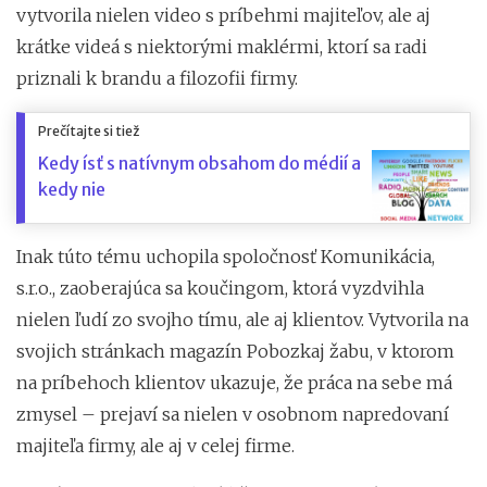
vytvorila nielen video s príbehmi majiteľov, ale aj
krátke videá s niektorými maklérmi, ktorí sa radi
priznali k brandu a filozofii firmy.
Prečítajte si tiež
Kedy ísť s natívnym obsahom do médií a
kedy nie
Inak túto tému uchopila spoločnosť Komunikácia,
s.r.o., zaoberajúca sa koučingom, ktorá vyzdvihla
nielen ľudí zo svojho tímu, ale aj klientov. Vytvorila na
svojich stránkach magazín Pobozkaj žabu, v ktorom
na príbehoch klientov ukazuje, že práca na sebe má
zmysel – prejaví sa nielen v osobnom napredovaní
majiteľa firmy, ale aj v celej firme.