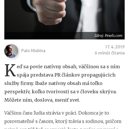
Zdroj: Pexels.com
17.4.2019
Palo Hlubina
6 minút čítania
K
eď sa povie natívny obsah, väčšinou sa s ním
spája predstava PR článkov propagujúcich
služby firmy. Ibaže natívny obsah má toľko
perspektív, koľko tvorivosti sa v človeku skrýva.
Môžete ním, doslova, meniť svet.
Väčšinu času ľudia strávia v práci. Dokonca je to
porovnateľné s časom, ktorý trávia s rodinou, pričom