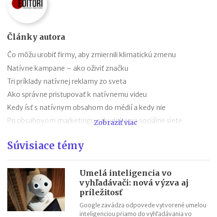
Články autora
Čo môžu urobiť firmy, aby zmiernili klimatickú zmenu
Natívne kampane – ako oživiť značku
Tri príklady natívnej reklamy zo sveta
Ako správne pristupovať k natívnemu videu
Kedy ísť s natívnym obsahom do médií a kedy nie
Pri obsahovom marketingu zabudnite na sociálne siete
Zobraziť viac
Ako udržať pozornosť pri natívnom obsahu
Súvisiace témy
Ako tvorba obsahu nahradí prieskum trhu
Ako urobiť persóny tak, aby natívna reklama fungovala
Umelá inteligencia vo
Natívna reklama: Kedy bude váš obsah inšpirovať
vyhľadávači: nová výzva aj
príležitosť
Google zavádza odpovede vytvorené umelou
inteligenciou priamo do vyhľadávania vo