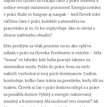
najmä cez týždeň sa vracajú často z práce unavení a
rodine venujú minimum pozornosť. Energia zostáva
v práci. Ibaže to funguje aj naopak – keď človek trávi
väčšinu času v práci, kolektív a atmosféra na
pracovisku je to, čo ho ovplyvňuje. Ako to súvisí s
témou natívneho obsahu?
Ešte predtým sa však pozrime na to, ako vplýva
nálada v práci na človeka. Predstavte si extrém – šéfa
"bossa" vo fabrike, kde ľudia pracujú takmer za
minimálnu mzdu. Prídu do práce, boss na nich
nakričí, vychutná si svoj pocit dominancie. Ľuďom
kontroluje, koľko času trávia na prestávke, kedy išli na
toaletu. Človek si čas v práci doslova odtrpí a z práce
sa ponáhľa domov. Vybitý z energie, nahnevaný,
smutný a frustrovaný. Má možnosť veci zmeniť? Ak