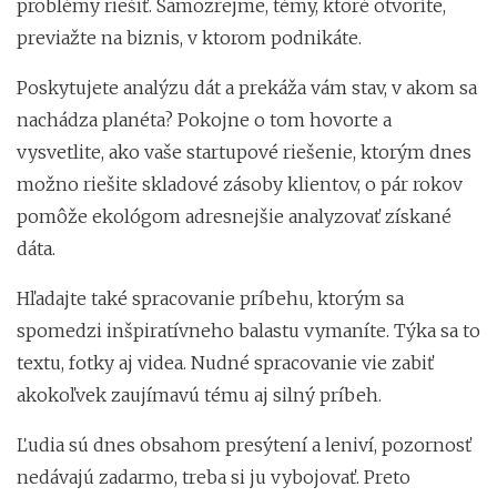
problémy riešiť. Samozrejme, témy, ktoré otvoríte,
previažte na biznis, v ktorom podnikáte.
Poskytujete analýzu dát a prekáža vám stav, v akom sa
nachádza planéta? Pokojne o tom hovorte a
vysvetlite, ako vaše startupové riešenie, ktorým dnes
možno riešite skladové zásoby klientov, o pár rokov
pomôže ekológom adresnejšie analyzovať získané
dáta.
Hľadajte také spracovanie príbehu, ktorým sa
spomedzi inšpiratívneho balastu vymaníte. Týka sa to
textu, fotky aj videa. Nudné spracovanie vie zabiť
akokoľvek zaujímavú tému aj silný príbeh.
Ľudia sú dnes obsahom presýtení a leniví, pozornosť
nedávajú zadarmo, treba si ju vybojovať. Preto