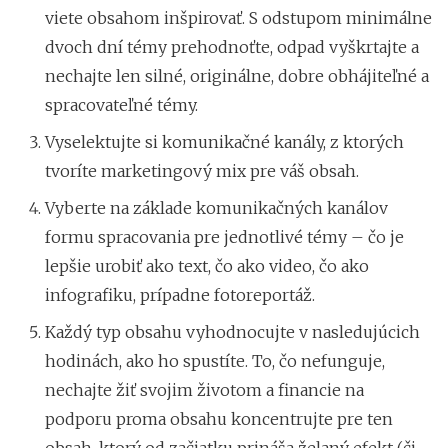
viete obsahom inšpirovať. S odstupom minimálne
dvoch dní témy prehodnoťte, odpad vyškrtajte a
nechajte len silné, originálne, dobre obhájiteľné a
spracovateľné témy.
Vyselektujte si komunikačné kanály, z ktorých
tvoríte marketingový mix pre váš obsah.
Vyberte na základe komunikačných kanálov
formu spracovania pre jednotlivé témy – čo je
lepšie urobiť ako text, čo ako video, čo ako
infografiku, prípadne fotoreportáž.
Každý typ obsahu vyhodnocujte v nasledujúcich
hodinách, ako ho spustíte. To, čo nefunguje,
nechajte žiť svojim životom a financie na
podporu proma obsahu koncentrujte pre ten
obsah, ktorý od začiatku prináša želaný efekt (či