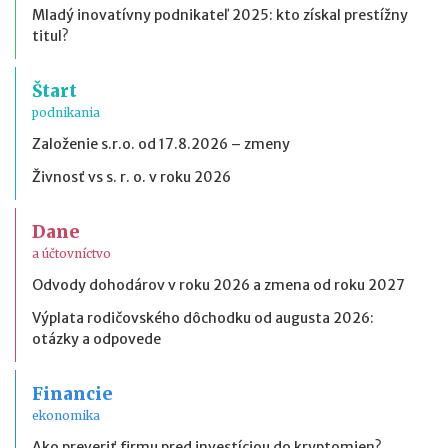
Mladý inovatívny podnikateľ 2025: kto získal prestížny
titul?
Štart
podnikania
Založenie s.r.o. od 17.8.2026 – zmeny
Živnosť vs s. r. o. v roku 2026
Dane
a účtovníctvo
Odvody dohodárov v roku 2026 a zmena od roku 2027
Výplata rodičovského dôchodku od augusta 2026:
otázky a odpovede
Financie
ekonomika
Ako preveriť firmu pred investíciou do kryptomien?