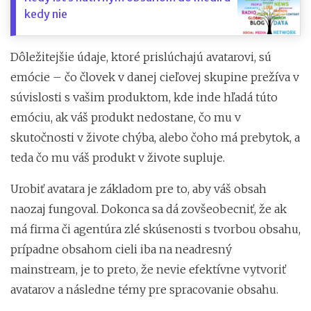
kedy nie
Dôležitejšie údaje, ktoré prislúchajú avatarovi, sú
emócie – čo človek v danej cieľovej skupine prežíva v
súvislosti s vašim produktom, kde inde hľadá túto
emóciu, ak váš produkt nedostane, čo mu v
skutočnosti v živote chýba, alebo čoho má prebytok, a
teda čo mu váš produkt v živote supluje.
Urobiť avatara je základom pre to, aby váš obsah
naozaj fungoval. Dokonca sa dá zovšeobecniť, že ak
má firma či agentúra zlé skúsenosti s tvorbou obsahu,
prípadne obsahom cieli iba na neadresný
mainstream, je to preto, že nevie efektívne vytvoriť
avatarov a následne témy pre spracovanie obsahu.