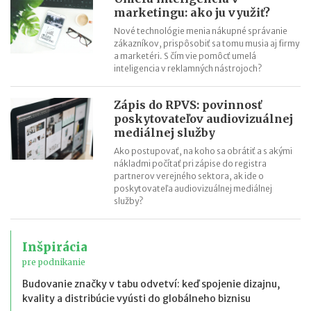
marketingu: ako ju využiť?
Nové technológie menia nákupné správanie
zákazníkov, prispôsobiť sa tomu musia aj firmy
a marketéri. S čím vie pomôcť umelá
inteligencia v reklamných nástrojoch?
Zápis do RPVS: povinnosť
poskytovateľov audiovizuálnej
mediálnej služby
Ako postupovať, na koho sa obrátiť a s akými
nákladmi počítať pri zápise do registra
partnerov verejného sektora, ak ide o
poskytovateľa audiovizuálnej mediálnej
služby?
Inšpirácia
pre podnikanie
Budovanie značky v tabu odvetví: keď spojenie dizajnu,
kvality a distribúcie vyústi do globálneho biznisu