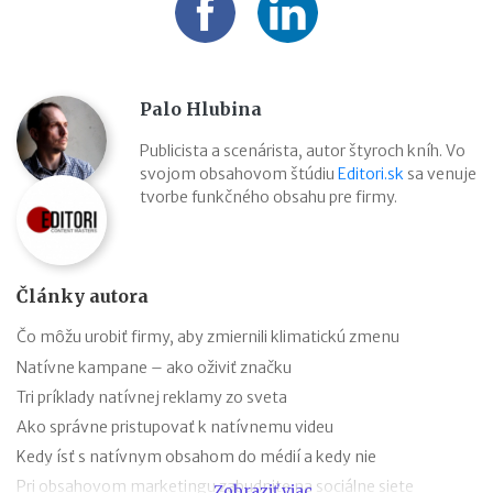
Palo Hlubina
Publicista a scenárista, autor štyroch kníh. Vo
svojom obsahovom štúdiu
Editori.sk
sa venuje
tvorbe funkčného obsahu pre firmy.
Články autora
Čo môžu urobiť firmy, aby zmiernili klimatickú zmenu
Natívne kampane – ako oživiť značku
Tri príklady natívnej reklamy zo sveta
Ako správne pristupovať k natívnemu videu
Kedy ísť s natívnym obsahom do médií a kedy nie
Pri obsahovom marketingu zabudnite na sociálne siete
Zobraziť viac