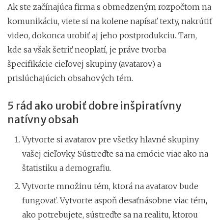
Ak ste začínajúca firma s obmedzeným rozpočtom na
komunikáciu, viete si na kolene napísať texty, nakrútiť
video, dokonca urobiť aj jeho postprodukciu. Tam,
kde sa však šetriť neoplatí, je práve tvorba
špecifikácie cieľovej skupiny (avatarov) a
prislúchajúcich obsahových tém.
5 rád ako urobiť dobre inšpiratívny
natívny obsah
Vytvorte si avatarov pre všetky hlavné skupiny
vašej cieľovky. Sústreďte sa na emócie viac ako na
štatistiku a demografiu.
Vytvorte množinu tém, ktorá na avatarov bude
fungovať. Vytvorte aspoň desaťnásobne viac tém,
ako potrebujete, sústreďte sa na realitu, ktorou