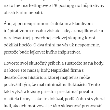
na to iné marketingové a PR postupy, no inšpiratívny
obsah k nim nepatrí.
Áno, aj pri neúprimnom či dokonca klamlivom
inšpiratívnom obsahu získate lajky a smajlíkov, ale u
nerelevantnej, povrchnej cieľovej skupiny, ktorá
odkliká hocičo. O dva dni si na vás už nespomenie,
pretože bude lajkovať iného inšpiratívca.
Hovorte svoj skutočný príbeh a sústreďte sa na body,
na ktoré ste naozaj hrdý. Napríklad firma s
desaťročnou históriou, ktorej majiteľ sa môže
pochváliť tým, že mal minimálnu fluktuáciu. Tento
fakt vytvára krásny priestor preskúmať povahu
majiteľa firmy – ako to dokázal, podľa čoho si vyberal
ľudí, ako ich motivoval, je táto skúsenosť prenosná?