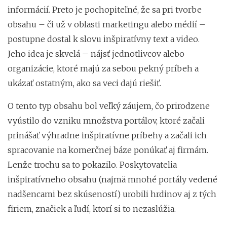
informácií. Preto je pochopiteľné, že sa pri tvorbe
obsahu – či už v oblasti marketingu alebo médií –
postupne dostal k slovu inšpiratívny text a video.
Jeho idea je skvelá – nájsť jednotlivcov alebo
organizácie, ktoré majú za sebou pekný príbeh a
ukázať ostatným, ako sa veci dajú riešiť.
O tento typ obsahu bol veľký záujem, čo prirodzene
vyústilo do vzniku množstva portálov, ktoré začali
prinášať výhradne inšpiratívne príbehy a začali ich
spracovanie na komerčnej báze ponúkať aj firmám.
Lenže trochu sa to pokazilo. Poskytovatelia
inšpiratívneho obsahu (najmä mnohé portály vedené
nadšencami bez skúseností) urobili hrdinov aj z tých
firiem, značiek a ľudí, ktorí si to nezaslúžia.