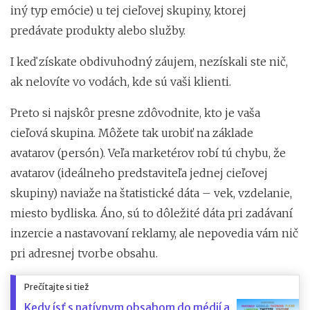
iný typ emócie) u tej cieľovej skupiny, ktorej
predávate produkty alebo služby.
I keď získate obdivuhodný záujem, nezískali ste nič,
ak nelovíte vo vodách, kde sú vaši klienti.
Preto si najskôr presne zdôvodnite, kto je vaša
cieľová skupina. Môžete tak urobiť na základe
avatarov (persón). Veľa marketérov robí tú chybu, že
avatarov (ideálneho predstaviteľa jednej cieľovej
skupiny) naviaže na štatistické dáta – vek, vzdelanie,
miesto bydliska. Áno, sú to dôležité dáta pri zadávaní
inzercie a nastavovaní reklamy, ale nepovedia vám nič
pri adresnej tvorbe obsahu.
Prečítajte si tiež
Kedy ísť s natívnym obsahom do médií a