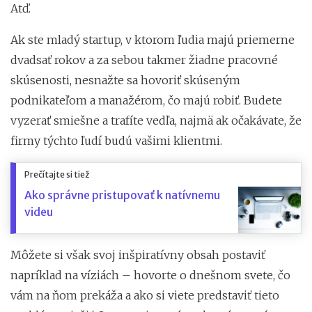
Atď.
Ak ste mladý startup, v ktorom ľudia majú priemerne
dvadsať rokov a za sebou takmer žiadne pracovné
skúsenosti, nesnažte sa hovoriť skúseným
podnikateľom a manažérom, čo majú robiť. Budete
vyzerať smiešne a trafíte vedľa, najmä ak očakávate, že
firmy týchto ľudí budú vašimi klientmi.
Prečítajte si tiež
Ako správne pristupovať k natívnemu
videu
Môžete si však svoj inšpiratívny obsah postaviť
napríklad na víziách – hovorte o dnešnom svete, čo
vám na ňom prekáža a ako si viete predstaviť tieto