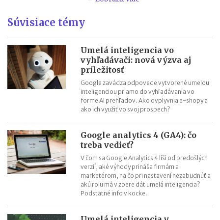
Ako udržať pozornosť pri natívnom obsahu
Súvisiace témy
Konkurenčná výhoda: Ukážte ľudskú tvár firmy cez natívny
obsah
Ako tvorba obsahu nahradí prieskum trhu
Umelá inteligencia vo
vyhľadávači: nová výzva aj
Ako urobiť persóny tak, aby natívna reklama fungovala
príležitosť
Google zavádza odpovede vytvorené umelou
inteligenciou priamo do vyhľadávania vo
forme AI prehľadov. Ako ovplyvnia e-shopy a
ako ich využiť vo svoj prospech?
Google analytics 4 (GA4): čo
treba vedieť?
V čom sa Google Analytics 4 líši od predošlých
verzií, aké výhody prináša firmám a
marketérom, na čo pri nastavení nezabudnúť a
akú rolu má v zbere dát umelá inteligencia?
Podstatné info v kocke.
Umelá inteligencia v