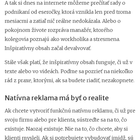
A tak si dnes na internete môžeme prečítať rady o
podnikaní od eseročky, ktorá vznikla len pred troma
mesiacmi a zatiaľ nič reálne nedokázala. Alebo o
pokojnom živote rozpráva manažér, ktorého
kolegovia poznajú ako workholika a stresmena.
Inšpiratívny obsah začal devalvovať.
Stále však platí, že inšpiratívny obsah funguje, či už v
texte alebo vo videách. Poďme sa pozrieť na niekoľko
rád z praxe, ktorými, ak sa budete riadiť, nezakopnete.
Natívna reklama má byť o realite
Ak chcete vytvoriť funkčnú natívnu reklamu, či už pre
svoju firmu alebo pre klienta, sústreďte sa na to, čo
existuje. Naozaj existuje. Nie na to, čo chcete, aby si
klienti mysleli. Ak si potrebujete vybudovať imidž, sú