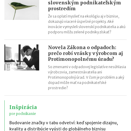
slovenským podnikateľským
prostredím
Že sa oplatí myslieť na ekológiu aj v biznise,
dokazujú viaceré úspešné projekty. Aké
inovácie vymysleli slovenskí podnikatelia a akú
podporu môžu zelené podniky získať?
Novela Zákona o odpadoch:
prečo robí vrásky výrobcom aj
Protimonopolnému úradu?
So zmenami v odpadovej legislatíve nesúhlasia
výrobcovia, zamestnávatelia ani
Protimonopolný úrad. V čom je problém a aký
dopad môže mať na podnikateľské
prostredie?
Inšpirácia
pre podnikanie
Budovanie značky v tabu odvetví: keď spojenie dizajnu,
kvality a distribúcie vyústi do globálneho biznisu