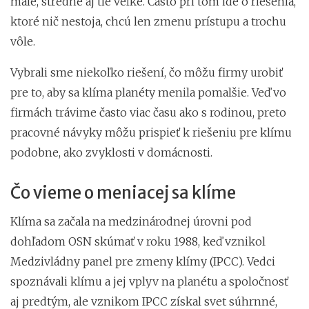
malé, stredné aj tie veľké. Často pri tom ide o riešenia,
ktoré nič nestoja, chcú len zmenu prístupu a trochu
vôle.
Vybrali sme niekoľko riešení, čo môžu firmy urobiť
pre to, aby sa klíma planéty menila pomalšie. Veď vo
firmách trávime často viac času ako s rodinou, preto
pracovné návyky môžu prispieť k riešeniu pre klímu
podobne, ako zvyklosti v domácnosti.
Čo vieme o meniacej sa klíme
Klíma sa začala na medzinárodnej úrovni pod
dohľadom OSN skúmať v roku 1988, keď vznikol
Medzivládny panel pre zmeny klímy (IPCC). Vedci
spoznávali klímu a jej vplyv na planétu a spoločnosť
aj predtým, ale vznikom IPCC získal svet súhrnné,