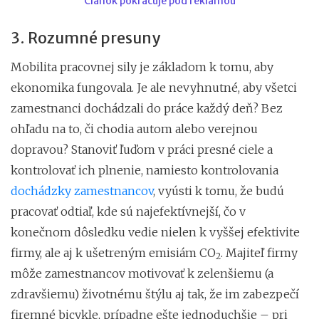
Článok pokračuje pod reklamou
3. Rozumné presuny
Mobilita pracovnej sily je základom k tomu, aby
ekonomika fungovala. Je ale nevyhnutné, aby všetci
zamestnanci dochádzali do práce každý deň? Bez
ohľadu na to, či chodia autom alebo verejnou
dopravou? Stanoviť ľuďom v práci presné ciele a
kontrolovať ich plnenie, namiesto kontrolovania
dochádzky zamestnancov
, vyústi k tomu, že budú
pracovať odtiaľ, kde sú najefektívnejší, čo v
konečnom dôsledku vedie nielen k vyššej efektivite
firmy, ale aj k ušetreným emisiám CO
. Majiteľ firmy
2
môže zamestnancov motivovať k zelenšiemu (a
zdravšiemu) životnému štýlu aj tak, že im zabezpečí
firemné bicykle, prípadne ešte jednoduchšie – pri