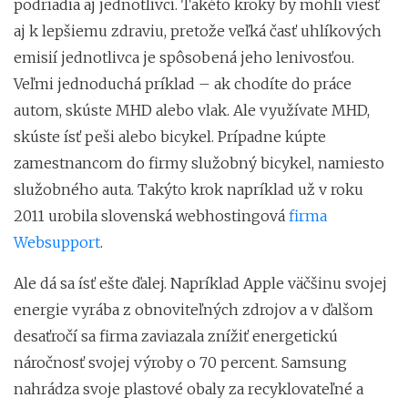
podriadia aj jednotlivci. Takéto kroky by mohli viesť
aj k lepšiemu zdraviu, pretože veľká časť uhlíkových
emisií jednotlivca je spôsobená jeho lenivosťou.
Veľmi jednoduchá príklad – ak chodíte do práce
autom, skúste MHD alebo vlak. Ale využívate MHD,
skúste ísť peši alebo bicykel. Prípadne kúpte
zamestnancom do firmy služobný bicykel, namiesto
služobného auta. Takýto krok napríklad už v roku
2011 urobila slovenská webhostingová
firma
Websupport
.
Ale dá sa ísť ešte ďalej. Napríklad Apple väčšinu svojej
energie vyrába z obnoviteľných zdrojov a v ďalšom
desaťročí sa firma zaviazala znížiť energetickú
náročnosť svojej výroby o 70 percent. Samsung
nahrádza svoje plastové obaly za recyklovateľné a