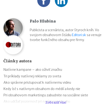
Palo Hlubina
Publicista a scenárista, autor štyroch kníh. Vo
svojom obsahovom štúdiu
Editori.sk
sa venuje
tvorbe funkčného obsahu pre firmy.
Články autora
Natívne kampane – ako oživiť značku
Tri príklady natívnej reklamy zo sveta
Ako správne pristupovať k natívnemu videu
Kedy ísť s natívnym obsahom do médií a kedy nie
Pri obsahovom marketingu zabudnite na sociálne siete
Ako udržať pozornosť pri natívnom obsahu
Zobraziť viac