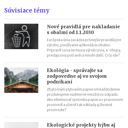
Konkurenčná výhoda: Ukážte ľudskú tvár firmy cez natívny
Súvisiace témy
obsah
Ako tvorba obsahu nahradí prieskum trhu
Ako urobiť persóny tak, aby natívna reklama fungovala
Nové pravidlá pre nakladanie
s obalmi od 1.1.2030
Natívna reklama: Kedy bude váš obsah inšpirovať
Európska únia zavádza prísnejšie pravidlá pre
výrobu, používanie aj likvidáciu obalov.
Pripraviť sa na ne musia výrobcovia, e-shopy,
predajcovia potravín a mnohí ďalší. O čo ide?
Ekológia - správajte sa
zodpovedne aj vo svojom
podnikaní
Zbytočným plytvaním papierom každodenne
produkujeme nadmerné množstvo odpadu.
Ako eliminovať spotrebu papiera v pracovnom
prostredí a ušetriť tak náklady aj životné
prostredie?
Ekologické projekty hýbu aj