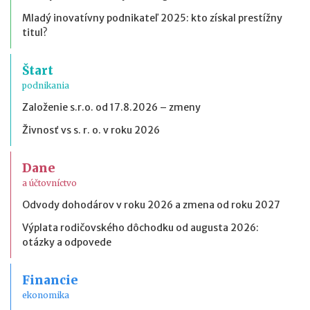
Mladý inovatívny podnikateľ 2025: kto získal prestížny
titul?
Štart
podnikania
Založenie s.r.o. od 17.8.2026 – zmeny
Živnosť vs s. r. o. v roku 2026
Dane
a účtovníctvo
Odvody dohodárov v roku 2026 a zmena od roku 2027
Výplata rodičovského dôchodku od augusta 2026:
otázky a odpovede
Financie
ekonomika