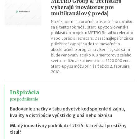
METRO Group & Techstars
vyberajú inovátorov pre
multikanálový predaj
Na základe minuloročného úspešného ročníku
sa aj tento rok môžu start-upy zo Slovenska
prihlásiť do projektu METRO Retail Accelerator
v spolupráci s Techstars. Desať najlepších získa
príležitosť zapojiť sa do trojmesačného
akceleračného programu v Berlíne, kde sa im
bude venovať viac ako 100 mentorov z celého
sveta a môžu získať investíciu až 120 000 eur.
Start-upy sa môžu prihlásiť až do 2. februára
2018.
Inšpirácia
pre podnikanie
Budovanie značky v tabu odvetví: keď spojenie dizajnu,
kvality a distribúcie vyústi do globálneho biznisu
Mladý inovatívny podnikateľ 2025: kto získal prestížny
titul?