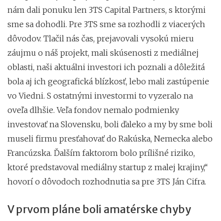
nám dali ponuku len 3TS Capital Partners, s ktorými
sme sa dohodli. Pre 3TS sme sa rozhodli z viacerých
dôvodov. Tlačil nás čas, prejavovali vysokú mieru
záujmu o náš projekt, mali skúsenosti z mediálnej
oblasti, naši aktuálni investori ich poznali a dôležitá
bola aj ich geografická blízkosť, lebo mali zastúpenie
vo Viedni. S ostatnými investormi to vyzeralo na
oveľa dlhšie. Veľa fondov nemalo podmienky
investovať na Slovensku, boli ďaleko a my by sme boli
museli firmu presťahovať do Rakúska, Nemecka alebo
Francúzska. Ďalším faktorom bolo prílišné riziko,
ktoré predstavoval mediálny startup z malej krajiny,“
hovorí o dôvodoch rozhodnutia sa pre 3TS Ján Cifra.
V prvom pláne boli amatérske chyby