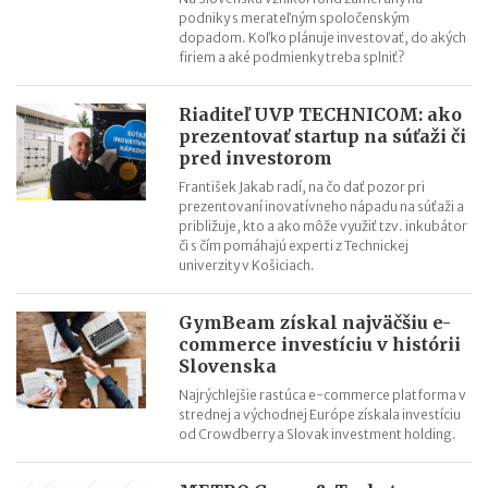
5 možností exitu investorov z podniku
podniky s merateľným spoločenským
Vstup Asseca na poľskú burzu – učebnicový príklad úspechu
dopadom. Koľko plánuje investovať, do akých
firiem a aké podmienky treba splniť?
STD Donivo: Spätný odkup manažmentom firmy (MBO)
Riaditeľ UVP TECHNICOM: ako
prezentovať startup na súťaži či
pred investorom
František Jakab radí, na čo dať pozor pri
prezentovaní inovatívneho nápadu na súťaži a
približuje, kto a ako môže využiť tzv. inkubátor
či s čím pomáhajú experti z Technickej
univerzity v Košiciach.
GymBeam získal najväčšiu e-
commerce investíciu v histórii
Slovenska
Najrýchlejšie rastúca e-commerce platforma v
strednej a východnej Európe získala investíciu
od Crowdberry a Slovak investment holding.