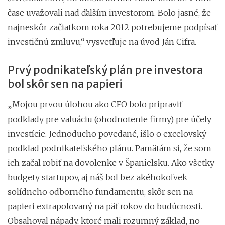
čase uvažovali nad ďalším investorom. Bolo jasné, že
najneskôr začiatkom roka 2012 potrebujeme podpísať
investičnú zmluvu,“ vysvetľuje na úvod Ján Cifra.
Prvý podnikateľský plán pre investora
bol skôr sen na papieri
„Mojou prvou úlohou ako CFO bolo pripraviť
podklady pre valuáciu (ohodnotenie firmy) pre účely
investície. Jednoducho povedané, išlo o excelovský
podklad podnikateľského plánu. Pamätám si, že som
ich začal robiť na dovolenke v Španielsku. Ako všetky
budgety startupov, aj náš bol bez akéhokoľvek
solídneho odborného fundamentu, skôr sen na
papieri extrapolovaný na päť rokov do budúcnosti.
Obsahoval nápady, ktoré mali rozumný základ, no