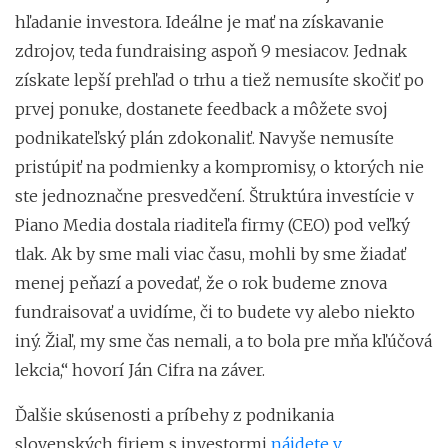
hľadanie investora. Ideálne je mať na získavanie
zdrojov, teda fundraising aspoň 9 mesiacov. Jednak
získate lepší prehľad o trhu a tiež nemusíte skočiť po
prvej ponuke, dostanete feedback a môžete svoj
podnikateľský plán zdokonaliť. Navyše nemusíte
pristúpiť na podmienky a kompromisy, o ktorých nie
ste jednoznačne presvedčení. Štruktúra investície v
Piano Media dostala riaditeľa firmy (CEO) pod veľký
tlak. Ak by sme mali viac času, mohli by sme žiadať
menej peňazí a povedať, že o rok budeme znova
fundraisovať a uvidíme, či to budete vy alebo niekto
iný. Žiaľ, my sme čas nemali, a to bola pre mňa kľúčová
lekcia,“ hovorí Ján Cifra na záver.
Ďalšie skúsenosti a príbehy z podnikania
slovenských firiem s investormi
nájdete v