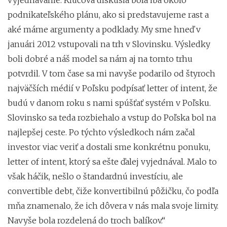
podnikateľského plánu, ako si predstavujeme rast a
aké máme argumenty a podklady. My sme hneď v
januári 2012 vstupovali na trh v Slovinsku. Výsledky
boli dobré a náš model sa nám aj na tomto trhu
potvrdil. V tom čase sa mi navyše podarilo od štyroch
najväčších médií v Poľsku podpísať letter of intent, že
budú v danom roku s nami spúšťať systém v Poľsku.
Slovinsko sa teda rozbiehalo a vstup do Poľska bol na
najlepšej ceste. Po týchto výsledkoch nám začal
investor viac veriť a dostali sme konkrétnu ponuku,
letter of intent, ktorý sa ešte ďalej vyjednával. Malo to
však háčik, nešlo o štandardnú investíciu, ale
convertible debt, čiže konvertibilnú pôžičku, čo podľa
mňa znamenalo, že ich dôvera v nás mala svoje limity.
Navyše bola rozdelená do troch balíkov.“