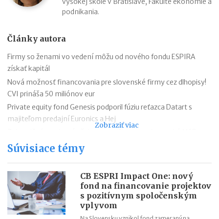
vysokej škole v Bratislave, Fakulte ekonómie a
podnikania.
Články autora
Firmy so ženami vo vedení môžu od nového fondu ESPIRA
získať kapitál
Nová možnosť financovania pre slovenské firmy cez dlhopisy!
CVI prináša 50 miliónov eur
Private equity fond Genesis podporil fúziu reťazca Datart s
majiteľom predajní Euronics a Hej
Zobraziť viac
Zahraničné tendre sú už dostupnejšie aj pre slovenské MSP
Slovenský Domotron chystá pokročilý smarthome systém pre
Súvisiace témy
celý svet
Príbeh firmy AVG Technologies – z malej českej firmy na
CB ESPRI Impact One: nový
newyorskú burzu
fond na financovanie projektov
s pozitívnym spoločenským
Márja Hurajová: Korene problémov nášho kapitálového trhu
vplyvom
siahajú až do roku 1992 - 1993, keď sa začal vytvárať
Na Slovensku vznikol fond zameraný na