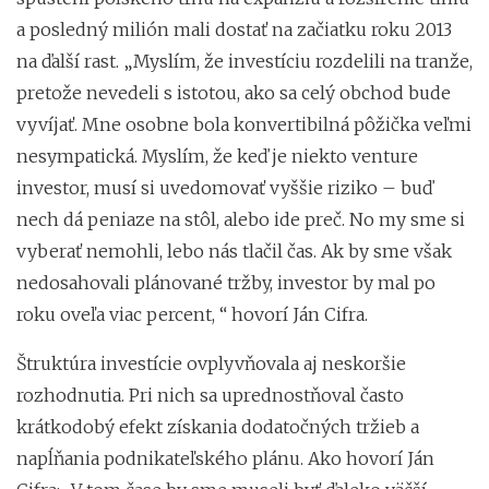
a posledný milión mali dostať na začiatku roku 2013
na ďalší rast. „Myslím, že investíciu rozdelili na tranže,
pretože nevedeli s istotou, ako sa celý obchod bude
vyvíjať. Mne osobne bola konvertibilná pôžička veľmi
nesympatická. Myslím, že keď je niekto venture
investor, musí si uvedomovať vyššie riziko – buď
nech dá peniaze na stôl, alebo ide preč. No my sme si
vyberať nemohli, lebo nás tlačil čas. Ak by sme však
nedosahovali plánované tržby, investor by mal po
roku oveľa viac percent, “ hovorí Ján Cifra.
Štruktúra investície ovplyvňovala aj neskoršie
rozhodnutia. Pri nich sa uprednostňoval často
krátkodobý efekt získania dodatočných tržieb a
napĺňania podnikateľského plánu. Ako hovorí Ján