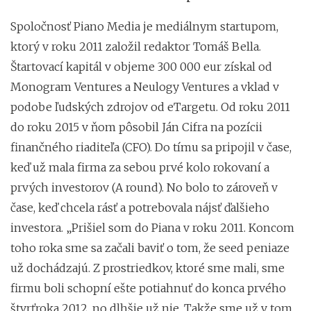
Spoločnosť Piano Media je mediálnym startupom,
ktorý v roku 2011 založil redaktor Tomáš Bella.
Štartovací kapitál v objeme 300 000 eur získal od
Monogram Ventures a Neulogy Ventures a vklad v
podobe ľudských zdrojov od eTargetu. Od roku 2011
do roku 2015 v ňom pôsobil Ján Cifra na pozícii
finančného riaditeľa (CFO). Do tímu sa pripojil v čase,
keď už mala firma za sebou prvé kolo rokovaní a
prvých investorov (A round). No bolo to zároveň v
čase, keď chcela rásť a potrebovala nájsť ďalšieho
investora. „Prišiel som do Piana v roku 2011. Koncom
toho roka sme sa začali baviť o tom, že seed peniaze
už dochádzajú. Z prostriedkov, ktoré sme mali, sme
firmu boli schopní ešte potiahnuť do konca prvého
štvrťroka 2012, no dlhšie už nie. Takže sme už v tom