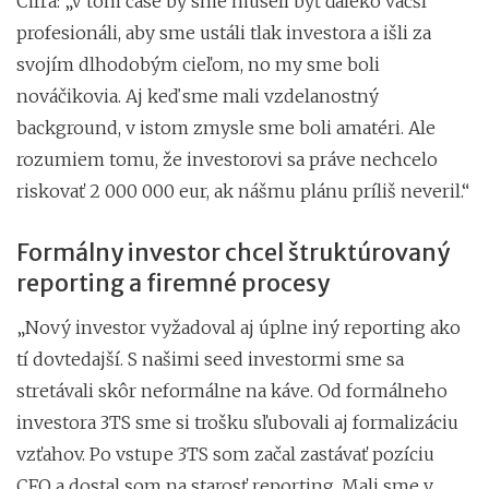
Cifra: „V tom čase by sme museli byť ďaleko väčší
profesionáli, aby sme ustáli tlak investora a išli za
svojím dlhodobým cieľom, no my sme boli
nováčikovia. Aj keď sme mali vzdelanostný
background, v istom zmysle sme boli amatéri. Ale
rozumiem tomu, že investorovi sa práve nechcelo
riskovať 2 000 000 eur, ak nášmu plánu príliš neveril.“
Formálny investor chcel štruktúrovaný
reporting a firemné procesy
„Nový investor vyžadoval aj úplne iný reporting ako
tí dovtedajší. S našimi seed investormi sme sa
stretávali skôr neformálne na káve. Od formálneho
investora 3TS sme si trošku sľubovali aj formalizáciu
vzťahov. Po vstupe 3TS som začal zastávať pozíciu
CFO a dostal som na starosť reporting. Mali sme v