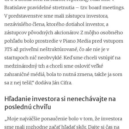
Bratislave pravidelné stretnutia – tzv. board meetings.
V predstavenstve sme mali zástupcu investora,
nezávislého člena, ktorého dotiahol investor, a
zástupcov pôvodných akcionárov. Z môjho osobného
pohľadu bolo prostredie v Piano Media pred vstupom
3TS až priveľmi neštruktúrované, čo ale nie je v
startupoch nič neobvyklé. Keď sme chceli vstúpiť na
medzinárodný trh a chceli sme osloviť veľké
zahraničné médiá, bola to nutná zmena, takže ja som
sa z nej tešil,“ dodáva Ján Cifra.
Hľadanie investora si nenechávajte na
poslednú chvíľu
„Moje najväčšie ponaučenie bolo v tom, že investora
sme mali rozhodne začať hľadať skôr. Dajte si čas na