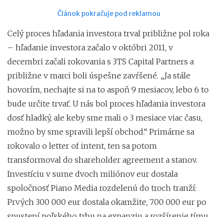
Článok pokračuje pod reklamou
Celý proces hľadania investora trval približne pol roka
– hľadanie investora začalo v októbri 2011, v
decembri začali rokovania s 3TS Capital Partners a
približne v marci boli úspešne zavŕšené. „Ja stále
hovorím, nechajte si na to aspoň 9 mesiacov, lebo 6 to
bude určite trvať. U nás bol proces hľadania investora
dosť hladký, ale keby sme mali o 3 mesiace viac času,
možno by sme spravili lepší obchod.“ Primárne sa
rokovalo o letter of intent, ten sa potom
transformoval do shareholder agreement a stanov.
Investíciu v sume dvoch miliónov eur dostala
spoločnosť Piano Media rozdelenú do troch tranží:
Prvých 300 000 eur dostala okamžite, 700 000 eur po
spustení poľského trhu na expanziu a rozšírenie tímu