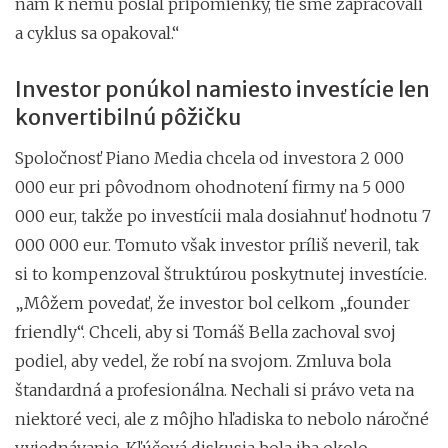
nám k nemu poslal pripomienky, tie sme zapracovali
a cyklus sa opakoval.“
Investor ponúkol namiesto investície len
konvertibilnú pôžičku
Spoločnosť Piano Media chcela od investora 2 000
000 eur pri pôvodnom ohodnotení firmy na 5 000
000 eur, takže po investícii mala dosiahnuť hodnotu 7
000 000 eur. Tomuto však investor príliš neveril, tak
si to kompenzoval štruktúrou poskytnutej investície.
„Môžem povedať, že investor bol celkom „founder
friendly“. Chceli, aby si Tomáš Bella zachoval svoj
podiel, aby vedel, že robí na svojom. Zmluva bola
štandardná a profesionálna. Nechali si právo veta na
niektoré veci, ale z môjho hľadiska to nebolo náročné
vyjednávanie. Kľúčová diskusia bola iba okolo