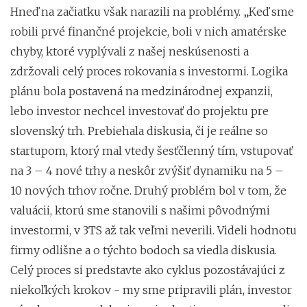
Hneď na začiatku však narazili na problémy. „Keď sme
robili prvé finančné projekcie, boli v nich amatérske
chyby, ktoré vyplývali z našej neskúsenosti a
zdržovali celý proces rokovania s investormi. Logika
plánu bola postavená na medzinárodnej expanzii,
lebo investor nechcel investovať do projektu pre
slovenský trh. Prebiehala diskusia, či je reálne so
startupom, ktorý mal vtedy šesťčlenný tím, vstupovať
na 3 – 4 nové trhy a neskôr zvýšiť dynamiku na 5 –
10 nových trhov ročne. Druhý problém bol v tom, že
valuácii, ktorú sme stanovili s našimi pôvodnými
investormi, v 3TS až tak veľmi neverili. Videli hodnotu
firmy odlišne a o týchto bodoch sa viedla diskusia.
Celý proces si predstavte ako cyklus pozostávajúci z
niekoľkých krokov - my sme pripravili plán, investor