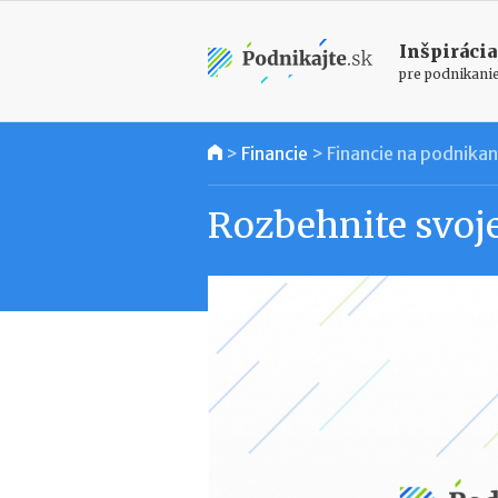
Inšpirácia
pre podnikani
>
Financie
>
Financie na podnikan
Rozbehnite svoj