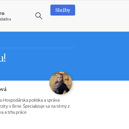
Služby
vo
slatíva
ODPORÚČAME
T
u!
e
a
m
b
u
i
ová
l
d
 Hospodárska politika a správa
i
ity v Brne. Špecializuje sa na témy z
n
a a trhu práce.
g
v
o