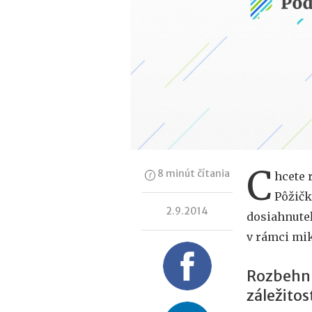
C
8 minút čítania
hcete 
Pôžičk
2.9.2014
dosiahnuteľ
v rámci mi
Rozbehnu
záležitos