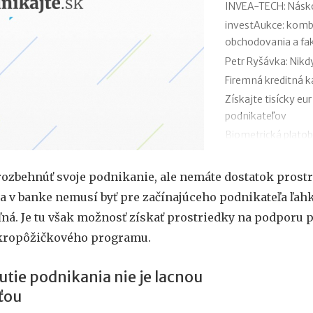
INVEA-TECH: Násko
investAukce: komb
obchodovania a fa
Petr Ryšávka: Nikd
Firemná kreditná k
Získajte tisícky e
podnikateľov
Biometrická platob
prst
Platby kartou tvori
rozbehnúť svoje podnikanie, ale nemáte dostatok prost
Skrátený pracovný
a v banke nemusí byť pre začínajúceho podnikateľa ľah
VisualDNA: Každý i
ná. Je tu však možnosť získať prostriedky na podporu 
DNA
kropôžičkového programu.
Príspevok na podni
vyplatili už takmer
tie podnikania nie je lacnou
ťou