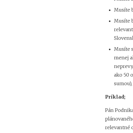
Musíte 
Musíte b
relevan
Slovensk
Musíte s
menej a
neprevy
ako 50 
sumou), 
Príklad
:
Pán Podnika
plánovaného
relevantné 