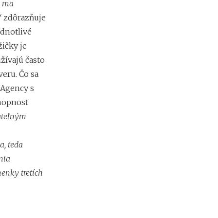
e ma
a
c
“
zdôrazňuje
ľ
ednotlivé
u
d
žičky je
í
žívajú často
a
k
eru. Čo sa
o
 Agency s
ľ
k
chopnosť
o
nuteľným
m
ô
ž
a, teda
e
nia
t
e
enky tretích
z
a
r
o