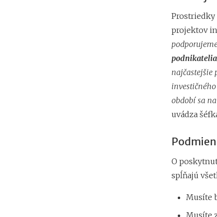
Prostriedky
projektov i
podporujeme 
podnikatelia
najčastejšie
investičného
období sa na
uvádza šéfk
Podmienk
O poskytnut
spĺňajú všet
Musíte b
Musíte 