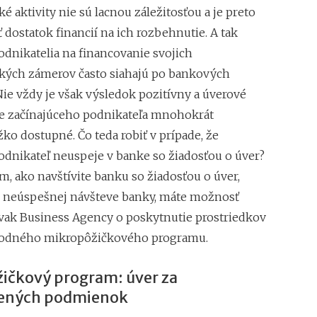
é aktivity nie sú lacnou záležitosťou a je preto
 dostatok financií na ich rozbehnutie. A tak
odnikatelia na financovanie svojich
kých zámerov často siahajú po bankových
Nie vždy je však výsledok pozitívny a úverové
re začínajúceho podnikateľa mnohokrát
ko dostupné. Čo teda robiť v prípade, že
podnikateľ neuspeje v banke so žiadosťou o úver?
m, ako navštívite banku so žiadosťou o úver,
 neúspešnej návšteve banky, máte možnosť
ovak Business Agency o poskytnutie prostriedkov
hodného mikropôžičkového programu.
ičkový program: úver za
ených podmienok