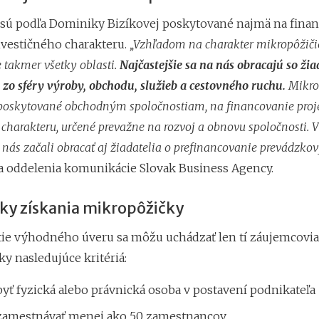
 sú podľa Dominiky Bizíkovej poskytované najmä na fina
nvestičného charakteru.
„Vzhľadom na charakter mikropôžiči
takmer všetky oblasti.
Najčastejšie sa na nás obracajú so ži
 zo sféry výroby, obchodu, služieb a cestovného ruchu.
Mikro
 poskytované obchodným spoločnostiam, na financovanie proj
 charakteru, určené prevažne na rozvoj a obnovu spoločnosti.
 nás začali obracať aj žiadatelia o prefinancovanie prevádzkov
a oddelenia komunikácie Slovak Business Agency.
y získania mikropôžičky
ie výhodného úveru sa môžu uchádzať len tí záujemcovia,
ky nasledujúce kritériá:
yť fyzická alebo právnická osoba v postavení podnikateľa
zamestnávať menej ako 50 zamestnancov