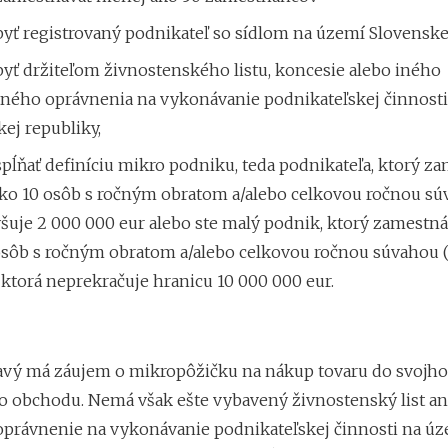
byť registrovaný podnikateľ so sídlom na území Slovenske
yť držiteľom živnostenského listu, koncesie alebo iného
tného oprávnenia na vykonávanie podnikateľskej činnost
ej republiky,
pĺňať definíciu mikro podniku, teda podnikateľa, ktorý z
ko 10 osôb s ročným obratom a/alebo celkovou ročnou súv
šuje 2 000 000 eur alebo ste malý podnik, ktorý zamestn
osôb s ročným obratom a/alebo celkovou ročnou súvahou 
ktorá neprekračuje hranicu 10 000 000 eur.
vý má záujem o mikropôžičku na nákup tovaru do svojho
 obchodu. Nemá však ešte vybavený živnostenský list an
oprávnenie
na vykonávanie podnikateľskej činnosti na ú