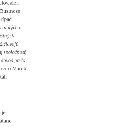
ov, ale i
e
s
 Business
i
prípad
e
2
ov malých a
0
lastných
2
žičiavajú
6
:
j spoločnosť,
k
š dôvod prečo
d
e
ovorí Marek
c
áli
h
ý
b
a
n
a
j
uje
v
rátane
i