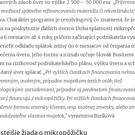
rových zásob úver vo výške 2 500 – 50 000 eur. „
Príjemn
j možnosť spätného refinancovania materiálu či rekonštrukcie,
va. Charakter programu je revolvingový, čo znamená, že j
ia na poskytnutie ďalších úverov. Doba splatnosti mikropô
 6 mesiacov až 4 roky, pričom začínajúci podnikatelia vyu
nefit odkladu splátok istiny do 6 mesiacov od čerpania úv
ečenia úveru, jeho formu a rozsah určuje Slovak Business
ím na rizikovosť podnikateľského plánu, výšku úveru a s
 daný úver splácať
. „
Pri vyšších čiastkach financovania neh
remným, osobným, prípadne majetkom tretích osôb, tiež
ologickými zariadeniami, prípadne aj predmetom financovani
orý financujú z mikropôžičky. Pri nižších čiastkach financova
čenie formou zmenky klienta, resp. osobnej zmenky, alebo zm
preukázateľne vlastnia majetok,”
vymenúva Bizíková.
stejšie žiada o mikropôžičku