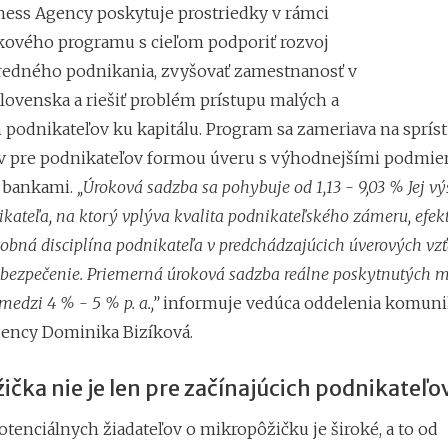
ness Agency poskytuje prostriedky v rámci
ového programu s cieľom podporiť rozvoj
redného podnikania, zvyšovať zamestnanosť v
lovenska a riešiť problém prístupu malých a
h podnikateľov ku kapitálu. Program sa zameriava na sprís
v pre podnikateľov formou úveru s výhodnejšími podmie
 bankami.
„Úroková sadzba sa pohybuje od 1,13 - 9,03 % Jej vý
ikateľa, na ktorý vplýva kvalita podnikateľského zámeru, efek
atobná disciplína podnikateľa v predchádzajúcich úverových vz
ezpečenie. Priemerná úroková sadzba reálne poskytnutých m
medzi 4 % - 5 % p. a.,”
informuje vedúca oddelenia komuni
ency Dominika Bizíková.
čka nie je len pre začínajúcich podnikateľo
tenciálnych žiadateľov o mikropôžičku je široké, a to od