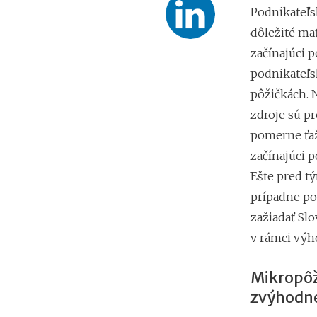
Podnikateľsk
dôležité mať
začínajúci p
podnikateľs
pôžičkách. 
zdroje sú p
pomerne ťaž
začínajúci 
Ešte pred tý
prípadne po
zažiadať Sl
v rámci vý
Mikropôž
zvýhodn