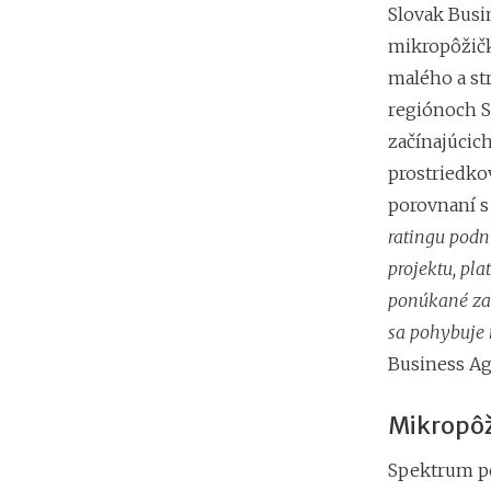
Slovak Busi
mikropôžičk
malého a st
regiónoch S
začínajúcic
prostriedko
porovnaní s
ratingu podn
projektu, pl
ponúkané zab
sa pohybuje 
Business Ag
Mikropôži
Spektrum po