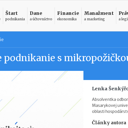
Štart
Dane
Financie
Manažment
Prá
e
podnikania
a účtovníctvo
ekonomika
a marketing
a legi
ie
e podnikanie s mikropožičko
Lenka Šenkýř
Absolventka odboru
Masarykovej univerz
oblasti hospodárstv
Články autora