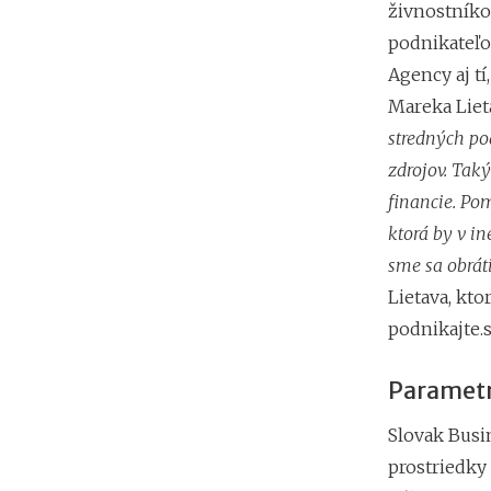
živnostníko
podnikateľo
Agency aj tí
Mareka Liet
stredných pod
zdrojov. Ta
financie. Po
ktorá by v in
sme sa obrát
Lietava, kt
podnikajte.s
Parametr
Slovak Busi
prostriedky