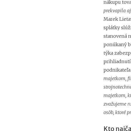
nákupu tova
prekvapila a
Marek Lieta
splátky slúž
stanovená na
ponúkaný be
týka zabezp
prihliadnut
podnikateľa
majetkom, fi
strojnotechn
majetkom, kt
zvažujeme ru
osôb, ktoré 
Kto najča