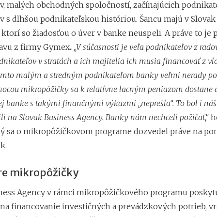
v, malých obchodných spoločností, začínajúcich podnikateľ
v s dlhšou podnikateľskou históriou. Šancu majú v Slovak
, ktorí so žiadosťou o úver v banke neuspeli. A práve to je 
avu z firmy Gymex
.
„
V súčasnosti je veľa podnikateľov z rad
nikateľov v stratách a ich majitelia ich musia financovať z v
kýmto malým a stredným podnikateľom banky veľmi nerady po
mocou mikropôžičky sa k relatívne lacným peniazom dostane a
ej banke s takými finančnými výkazmi ,,neprešla“. To bol i ná
ili na Slovak Business Agency. Banky nám nechceli požičať,“
h
orý sa o mikropôžičkovom programe dozvedel práve na port
k.
e mikropôžičky
ness Agency v rámci mikropôžičkového programu poskyt
 na financovanie investičných a prevádzkových potrieb, v