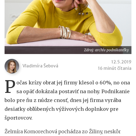
Zdroj: archív podnikateľky
12.5.2019
Vladimíra Šebová
16 minút čítania
P
očas krízy obrat jej firmy klesol o 60%, no ona
sa opäť dokázala postaviť na nohy. Podnikanie
bolo pre ňu z núdze cnosť, dnes jej firma vyrába
desiatky obľúbených výživových doplnkov pre
športovcov.
Želmíra Komorechová pochádza zo Žiliny, neskôr