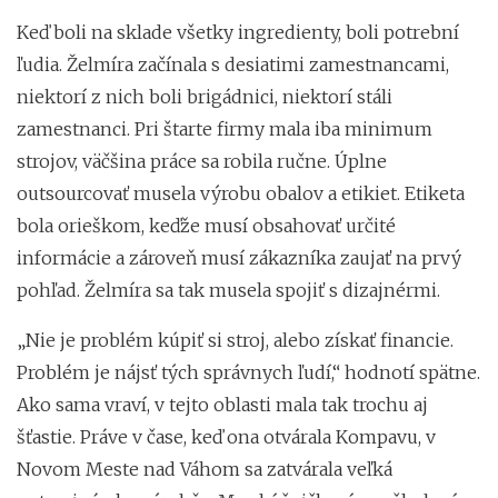
Keď boli na sklade všetky ingredienty, boli potrební
ľudia. Želmíra začínala s desiatimi zamestnancami,
niektorí z nich boli brigádnici, niektorí stáli
zamestnanci. Pri štarte firmy mala iba minimum
strojov, väčšina práce sa robila ručne. Úplne
outsourcovať musela výrobu obalov a etikiet. Etiketa
bola orieškom, keďže musí obsahovať určité
informácie a zároveň musí zákazníka zaujať na prvý
pohľad. Želmíra sa tak musela spojiť s dizajnérmi.
„Nie je problém kúpiť si stroj, alebo získať financie.
Problém je nájsť tých správnych ľudí,“ hodnotí spätne.
Ako sama vraví, v tejto oblasti mala tak trochu aj
šťastie. Práve v čase, keď ona otvárala Kompavu, v
Novom Meste nad Váhom sa zatvárala veľká