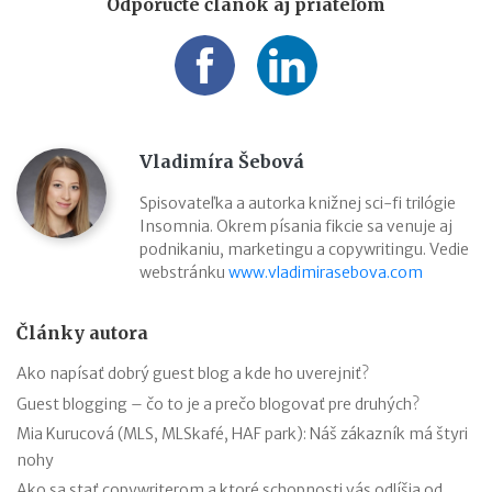
Odporučte článok aj priateľom
Vladimíra Šebová
Spisovateľka a autorka knižnej sci-fi trilógie
Insomnia. Okrem písania fikcie sa venuje aj
podnikaniu, marketingu a copywritingu. Vedie
webstránku
www.vladimirasebova.com
Články autora
Ako napísať dobrý guest blog a kde ho uverejniť?
Guest blogging – čo to je a prečo blogovať pre druhých?
Mia Kurucová (MLS, MLSkafé, HAF park): Náš zákazník má štyri
nohy
Ako sa stať copywriterom a ktoré schopnosti vás odlíšia od