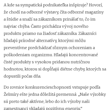
A kde sa sympatická podnikateľka inšpiruje? Hovorí,
že chodí na odborné výstavy, číta odborné magazíny
a štúdie a snaží sa zákazníkom prinášať to, čo im
najviac chýba. Často prichádza vývoj nového
produktu priamo na žiadosť zákazníka. Zákazníci
hľadajú prírodné alternatívy, ktorými môžu
preventívne predchádzať rôznym ochoreniam a
poškodeniam organizmu. Hľadajú koncentrované
čisté produkty s vysokou pridanou nutričnou
hodnotou, ktorou si dopĺňajú diétne chyby, ktorých sa
dopustili počas dňa.
Do rovnice konkurencieschopnosti vstupuje podľa
Želmíry ešte jedna dôležitá premenná: „Naše výrobky
sú preto také aktívne, lebo do ich výroby naši
zamestnanci vkladajú pozitívnu energiu.“