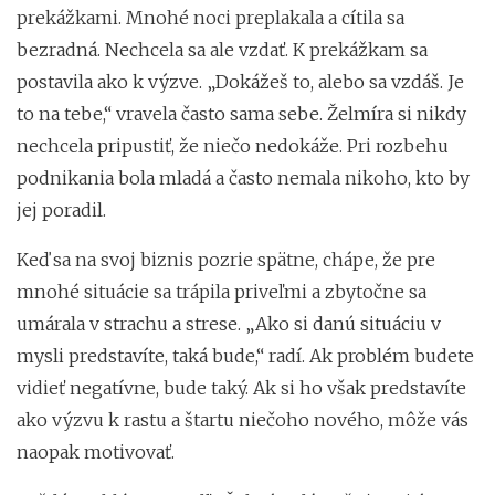
prekážkami. Mnohé noci preplakala a cítila sa
bezradná. Nechcela sa ale vzdať. K prekážkam sa
postavila ako k výzve. „Dokážeš to, alebo sa vzdáš. Je
to na tebe,“ vravela často sama sebe. Želmíra si nikdy
nechcela pripustiť, že niečo nedokáže. Pri rozbehu
podnikania bola mladá a často nemala nikoho, kto by
jej poradil.
Keď sa na svoj biznis pozrie spätne, chápe, že pre
mnohé situácie sa trápila priveľmi a zbytočne sa
umárala v strachu a strese. „Ako si danú situáciu v
mysli predstavíte, taká bude,“ radí. Ak problém budete
vidieť negatívne, bude taký. Ak si ho však predstavíte
ako výzvu k rastu a štartu niečoho nového, môže vás
naopak motivovať.