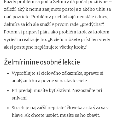
Každý problém sa podľa Želmíry dá poňať pozitívne –
záleží, aký k nemu zaujmete postoj a z akého uhlu sa
naň pozriete. Problémy prichádzajú neustále i dnes,
Želmíra sa ich ale snaží v prvom rade „predýchať“.
Potom si pripraví plán, ako problém krok za krokom
vyrieši a realizuje ho. „K cieľu môžete prísť len vtedy,
ak si postupne naplánujete všetky kroky.“
Želmírinine osobné lekcie
Vyprofilujte si cieľového zákazníka, spravte si
analýzu trhu a pevne si nastavte ciele.
Pri predaji musíte byť aktívni. Nezostaňte pri
snívaní.
Strach je najväčší nepriateľ človeka a skrýva sa v
hlave. Ak chcete uspieť, musíte sa ho zbaviť.