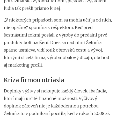
potravinárska výrobňa. Mnohí špičkoví a vyškolení
ľudia tak prešli priamo k nej.
„V niektorých prípadoch som sa mohla učiť ja od nich,
nie opačne,“ spomína s rešpektom. Keď pred
šestnástimi rokmi poslali z výroby do predajní prvé
produkty, boli nadšení. Dnes sa nad nimi Želmíra
spätne usmieva, vidí totiž obrovskú cestu a vývoj,
ktorými si celá firma, výroba, obalový dizajn, obchod
aj marketing prešli.
Kríza firmou otriasla
Doplnky výživy si nekupuje každý človek, iba ľudia,
ktorí majú určité finančné možnosti. Výživový
doplnok zároveň nie je každodennou potrebou.
Želmíra to v podnikaní pocítila, keď v rokoch 2008 až