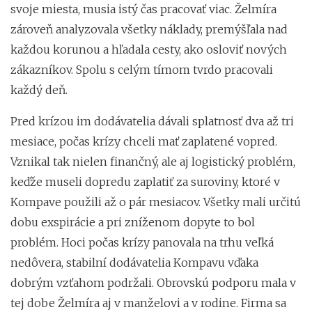
svoje miesta, musia istý čas pracovať viac. Želmíra
zároveň analyzovala všetky náklady, premýšľala nad
každou korunou a hľadala cesty, ako osloviť nových
zákazníkov. Spolu s celým tímom tvrdo pracovali
každý deň.
Pred krízou im dodávatelia dávali splatnosť dva až tri
mesiace, počas krízy chceli mať zaplatené vopred.
Vznikal tak nielen finančný, ale aj logistický problém,
keďže museli dopredu zaplatiť za suroviny, ktoré v
Kompave použili až o pár mesiacov. Všetky mali určitú
dobu exspirácie a pri zníženom dopyte to bol
problém. Hoci počas krízy panovala na trhu veľká
nedôvera, stabilní dodávatelia Kompavu vďaka
dobrým vzťahom podržali. Obrovskú podporu mala v
tej dobe Želmíra aj v manželovi a v rodine. Firma sa