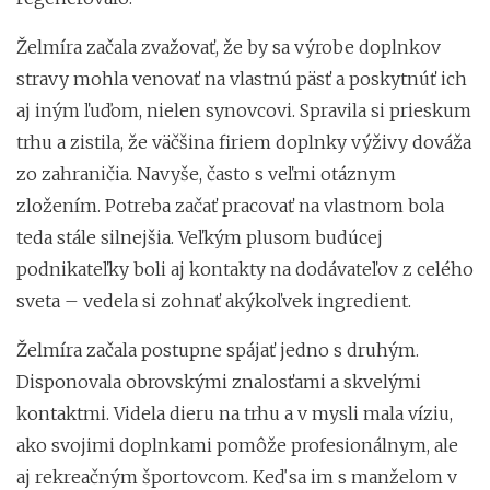
Želmíra začala zvažovať, že by sa výrobe doplnkov
stravy mohla venovať na vlastnú päsť a poskytnúť ich
aj iným ľuďom, nielen synovcovi. Spravila si prieskum
trhu a zistila, že väčšina firiem doplnky výživy dováža
zo zahraničia. Navyše, často s veľmi otáznym
zložením. Potreba začať pracovať na vlastnom bola
teda stále silnejšia. Veľkým plusom budúcej
podnikateľky boli aj kontakty na dodávateľov z celého
sveta – vedela si zohnať akýkoľvek ingredient.
Želmíra začala postupne spájať jedno s druhým.
Disponovala obrovskými znalosťami a skvelými
kontaktmi. Videla dieru na trhu a v mysli mala víziu,
ako svojimi doplnkami pomôže profesionálnym, ale
aj rekreačným športovcom. Keď sa im s manželom v