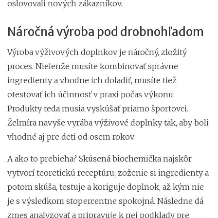
oslovovali nových zákazníkov.
Náročná výroba pod drobnohľadom
Výroba výživových doplnkov je náročný, zložitý
proces. Nielenže musíte kombinovať správne
ingredienty a vhodne ich doladiť, musíte tiež
otestovať ich účinnosť v praxi počas výkonu.
Produkty teda musia vyskúšať priamo športovci.
Želmíra navyše vyrába výživové doplnky tak, aby boli
vhodné aj pre deti od osem rokov.
A ako to prebieha? Skúsená biochemička najskôr
vytvorí teoretickú receptúru, zoženie si ingredienty a
potom skúša, testuje a koriguje doplnok, až kým nie
je s výsledkom stopercentne spokojná. Následne dá
zmes analyzovať a pripravuje k nej podklady pre