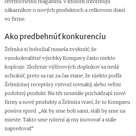
štvrťročnému magazínu, v ktorom informujú
zákazníkov o nových produktoch a celkovom dianí
vo firme.
Ako predbehnúť konkurenciu
Želmíra si bohužiaľ musela zvyknúť, že
vysokokvalitné výrobky Kompavy často niekto
kopíruje. Zloženie výživových doplnkov sa nedá
uchrániť, preto sa raz za čas stane, že niekto podľa
Želmírinej receptúry vytvorí rovnaký, alebo veľmi
podobný produkt. Na trh neustále prichádzajú nové
firmy a nové produkty a Želmíra vraví, že to Kompavu
posúva vpred. „Ak by sme boli sami, stáli by sme na
mieste. Takto sme nútení aj my inovovať a stále
napredovať.“