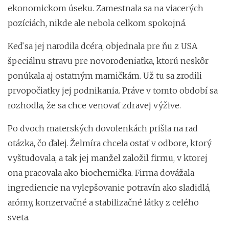
ekonomickom úseku. Zamestnala sa na viacerých
pozíciách, nikde ale nebola celkom spokojná.
Keď sa jej narodila dcéra, objednala pre ňu z USA
špeciálnu stravu pre novorodeniatka, ktorú neskôr
ponúkala aj ostatným mamičkám. Už tu sa zrodili
prvopočiatky jej podnikania. Práve v tomto období sa
rozhodla, že sa chce venovať zdravej výžive.
Po dvoch materských dovolenkách prišla na rad
otázka, čo ďalej. Želmíra chcela ostať v odbore, ktorý
vyštudovala, a tak jej manžel založil firmu, v ktorej
ona pracovala ako biochemička. Firma dovážala
ingrediencie na vylepšovanie potravín ako sladidlá,
arómy, konzervačné a stabilizačné látky z celého
sveta.