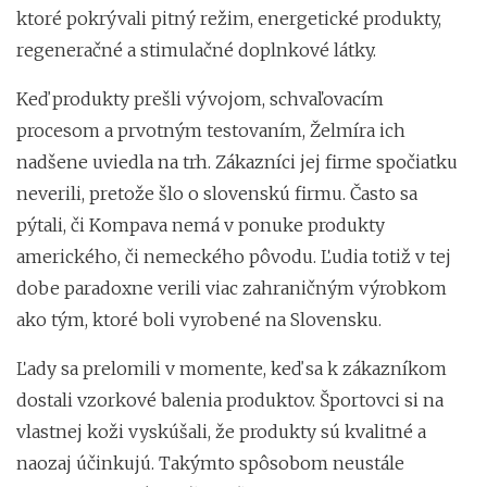
ktoré pokrývali pitný režim, energetické produkty,
regeneračné a stimulačné doplnkové látky.
Keď produkty prešli vývojom, schvaľovacím
procesom a prvotným testovaním, Želmíra ich
nadšene uviedla na trh. Zákazníci jej firme spočiatku
neverili, pretože šlo o slovenskú firmu. Často sa
pýtali, či Kompava nemá v ponuke produkty
amerického, či nemeckého pôvodu. Ľudia totiž v tej
dobe paradoxne verili viac zahraničným výrobkom
ako tým, ktoré boli vyrobené na Slovensku.
Ľady sa prelomili v momente, keď sa k zákazníkom
dostali vzorkové balenia produktov. Športovci si na
vlastnej koži vyskúšali, že produkty sú kvalitné a
naozaj účinkujú. Takýmto spôsobom neustále