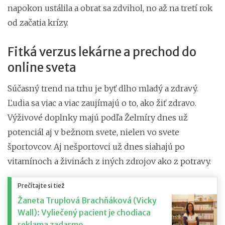
napokon ustálila a obrat sa zdvihol, no až na tretí rok
od začatia krízy.
Fitká verzus lekárne a prechod do
online sveta
Súčasný trend na trhu je byť dlho mladý a zdravý.
Ľudia sa viac a viac zaujímajú o to, ako žiť zdravo.
Výživové doplnky majú podľa Želmíry dnes už
potenciál aj v bežnom svete, nielen vo svete
športovcov. Aj nešportovci už dnes siahajú po
vitamínoch a živinách z iných zdrojov ako z potravy.
Prečítajte si tiež
Žaneta Truplová Brachňáková (Vicky
Wall): Vyliečený pacient je chodiaca
reklama zadarmo