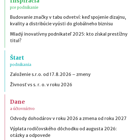
Inšpirácia
pre podnikanie
Budovanie značky v tabu odvetví: keď spojenie dizajnu,
kvality a distribúcie vyústi do globálneho biznisu
Mladý inovatívny podnikateľ 2025: kto získal prestížny
titul?
Štart
podnikania
Založenie s.r.o. od 17.8.2026 – zmeny
Živnosť vs s. r. o. v roku 2026
Dane
a účtovníctvo
Odvody dohodárov v roku 2026 a zmena od roku 2027
Výplata rodičovského dôchodku od augusta 2026:
otázky a odpovede