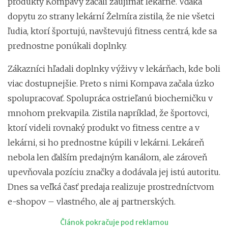
produkty Kompavy začali zaujímať lekárne. Vďaka
dopytu zo strany lekární Želmíra zistila, že nie všetci
ľudia, ktorí športujú, navštevujú fitness centrá, kde sa
prednostne ponúkali doplnky.
Zákazníci hľadali doplnky výživy v lekárňach, kde boli
viac dostupnejšie. Preto s nimi Kompava začala úzko
spolupracovať. Spolupráca ostrieľanú biochemičku v
mnohom prekvapila. Zistila napríklad, že športovci,
ktorí videli rovnaký produkt vo fitness centre a v
lekárni, si ho prednostne kúpili v lekárni. Lekáreň
nebola len ďalším predajným kanálom, ale zároveň
upevňovala pozíciu značky a dodávala jej istú autoritu.
Dnes sa veľká časť predaja realizuje prostredníctvom
e-shopov – vlastného, ale aj partnerských.
Článok pokračuje pod reklamou