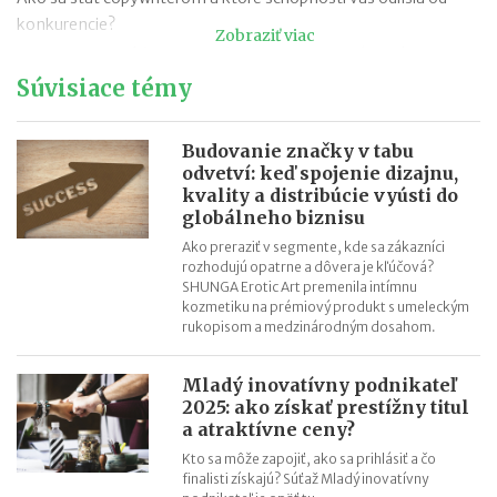
konkurencie?
Zobraziť viac
Iveta Hrabovská (GentleJam): Biznis vymyslený pri víne
Súvisiace témy
Kto je copywriter a kedy si objednať jeho služby?
mile - Etické oblečenie pre malých i veľkých
Čo je copywriting?
Budovanie značky v tabu
odvetví: keď spojenie dizajnu,
Čo je ghostwriting a ako sa odlišuje od copywritingu?
kvality a distribúcie vyústi do
Kto je ghostwriter a kedy si ho najať na napísanie knihy?
globálneho biznisu
Ako preraziť v segmente, kde sa zákazníci
rozhodujú opatrne a dôvera je kľúčová?
SHUNGA Erotic Art premenila intímnu
kozmetiku na prémiový produkt s umeleckým
rukopisom a medzinárodným dosahom.
Mladý inovatívny podnikateľ
2025: ako získať prestížny titul
a atraktívne ceny?
Kto sa môže zapojiť, ako sa prihlásiť a čo
finalisti získajú? Súťaž Mladý inovatívny