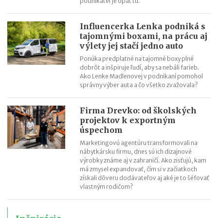
podnikateľ je opäť tu.
Influencerka Lenka podniká s
tajomnými boxami, na prácu aj
výlety jej stačí jedno auto
Ponúka predplatné na tajomné boxy plné
dobrôt a inšpiruje ľudí, aby sa nebáli farieb.
Ako Lenke Madlenovej v podnikaní pomohol
správny výber auta a čo všetko zvažovala?
Firma Drevko: od školských
projektov k exportným
úspechom
Marketingovú agentúru transformovali na
nábytkársku firmu, dnes sú ich dizajnové
výrobky známe aj v zahraničí. Ako zisťujú, kam
má zmysel expandovať, čím si v začiatkoch
získali dôveru dodávateľov aj aké je to šéfovať
vlastným rodičom?