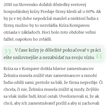
2010 na Slovensko doľahli dôsledky svetovej
hospodárskej krízy. Predaje firmy klesli až o 60%. Ak
by ju v tej dobe nepodržal manžel a niektorí ľudia z
firmy, možno by to nezvládla. Kríza Kompavou
otriasla v základoch. Hoci bolo toto obdobie veľmi
ťažké, napokon ho zvládli.
V čase krízy je dôležité pokračovať v práci
ešte usilovnejšie a nezabúdať na svoju víziu.
Kríza sa v Kompave dotkla hlavne zamestnancov.
Želmíra musela znížiť stav zamestnancov a mnohí
ľudia odišli sami, pretože sa báli, že firma neprežije. Či
chcela, či nie, Želmíra musela znížiť aj mzdy. Zvýšilo
sa však úsilie ľudí, ktorí ostali. Uvedomovali si, že ak
chcú, aby ich zamestnávateľ prežil a aby si zachovali