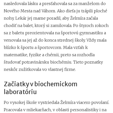
nasledovala lásku a presťahovala sa za manželom do
Nového Mesta nad Váhom. Ako dieťa ju trápili ploché
nohy. Lekár jej mame poradil, aby Želmíra začala
chodiť na balet, ktorý si zamilovala. Po štyroch rokoch
sa z baletu preorientovala na športovú gymnastiku a
venovala sa jej až do konca strednej školy. Vždy mala
blízko k športu a športovcom. Mala vzťah k
matematike, fyzike a chémii, preto sa rozhodla
študovať potravinársku biochémiu. Tieto poznatky
neskôr zužitkovala vo vlastnej firme.
Začiatky v biochemickom
laboratóriu
Po vysokej škole vystriedala Želmíra viacero povolaní.
Pracovala v mliekarňach, v oblasti personalistiky i na