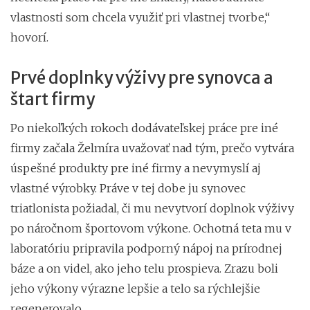
vlastnosti som chcela využiť pri vlastnej tvorbe,“
hovorí.
Prvé doplnky výživy pre synovca a
štart firmy
Po niekoľkých rokoch dodávateľskej práce pre iné
firmy začala Želmíra uvažovať nad tým, prečo vytvára
úspešné produkty pre iné firmy a nevymyslí aj
vlastné výrobky. Práve v tej dobe ju synovec
triatlonista požiadal, či mu nevytvorí doplnok výživy
po náročnom športovom výkone. Ochotná teta mu v
laboratóriu pripravila podporný nápoj na prírodnej
báze a on videl, ako jeho telu prospieva. Zrazu boli
jeho výkony výrazne lepšie a telo sa rýchlejšie
regenerovalo.