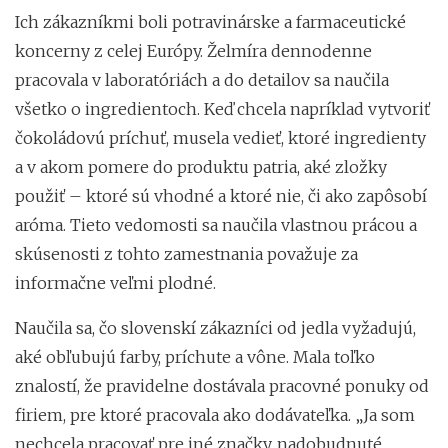
Ich zákazníkmi boli potravinárske a farmaceutické
koncerny z celej Európy. Želmíra dennodenne
pracovala v laboratóriách a do detailov sa naučila
všetko o ingredientoch. Keď chcela napríklad vytvoriť
čokoládovú príchuť, musela vedieť, ktoré ingredienty
a v akom pomere do produktu patria, aké zložky
použiť – ktoré sú vhodné a ktoré nie, či ako zapôsobí
aróma. Tieto vedomosti sa naučila vlastnou prácou a
skúsenosti z tohto zamestnania považuje za
informačne veľmi plodné.
Naučila sa, čo slovenskí zákazníci od jedla vyžadujú,
aké obľubujú farby, príchute a vône. Mala toľko
znalostí, že pravidelne dostávala pracovné ponuky od
firiem, pre ktoré pracovala ako dodávateľka. „Ja som
nechcela pracovať pre iné značky, nadobudnuté