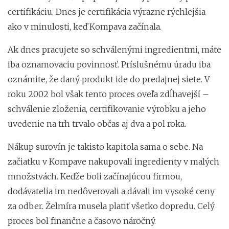
certifikáciu. Dnes je certifikácia výrazne rýchlejšia
ako v minulosti, keď Kompava začínala.
Ak dnes pracujete so schválenými ingredientmi, máte
iba oznamovaciu povinnosť. Príslušnému úradu iba
oznámite, že daný produkt ide do predajnej siete. V
roku 2002 bol však tento proces oveľa zdĺhavejší –
schválenie zloženia, certifikovanie výrobku a jeho
uvedenie na trh trvalo občas aj dva a pol roka.
Nákup surovín je takisto kapitola sama o sebe. Na
začiatku v Kompave nakupovali ingredienty v malých
množstvách. Keďže boli začínajúcou firmou,
dodávatelia im nedôverovali a dávali im vysoké ceny
za odber. Želmíra musela platiť všetko dopredu. Celý
proces bol finančne a časovo náročný.