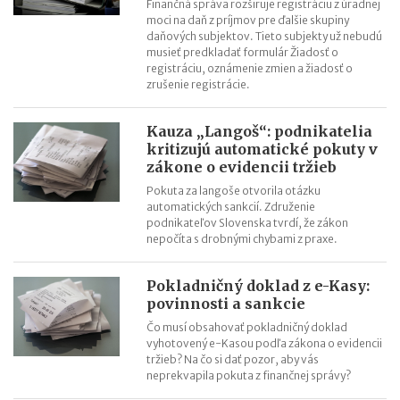
Finančná správa rozširuje registráciu z úradnej
moci na daň z príjmov pre ďalšie skupiny
daňových subjektov. Tieto subjekty už nebudú
musieť predkladať formulár Žiadosť o
registráciu, oznámenie zmien a žiadosť o
zrušenie registrácie.
Kauza „Langoš“: podnikatelia
kritizujú automatické pokuty v
zákone o evidencii tržieb
Pokuta za langoše otvorila otázku
automatických sankcií. Združenie
podnikateľov Slovenska tvrdí, že zákon
nepočíta s drobnými chybami z praxe.
Pokladničný doklad z e-Kasy:
povinnosti a sankcie
Čo musí obsahovať pokladničný doklad
vyhotovený e-Kasou podľa zákona o evidencii
tržieb? Na čo si dať pozor, aby vás
neprekvapila pokuta z finančnej správy?