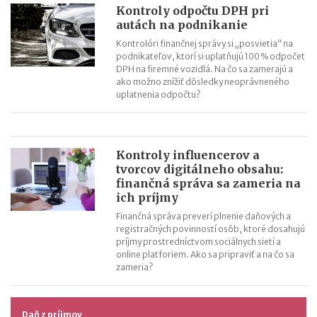
Kontroly odpočtu DPH pri
autách na podnikanie
Kontrolóri finančnej správy si „posvietia“ na
podnikateľov, ktorí si uplatňujú 100 % odpočet
DPH na firemné vozidlá. Na čo sa zamerajú a
ako možno znížiť dôsledky neoprávneného
uplatnenia odpočtu?
Kontroly influencerov a
tvorcov digitálneho obsahu:
finančná správa sa zameria na
ich príjmy
Finančná správa preverí plnenie daňových a
registračných povinností osôb, ktoré dosahujú
príjmy prostredníctvom sociálnych sietí a
online platforiem. Ako sa pripraviť a na čo sa
zameria?
Daň z príjmov