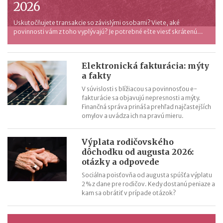
2026
Uskutočňujete transakcie so závislými osobami? Viete, aké
povinnosti vám z toho vyplývajú? Je potrebné ešte viesť skrátenú
transferovú dokumentáciu? Pozrite si prehľad pravidiel platných v
roku 2026.
Elektronická fakturácia: mýty
a fakty
V súvislosti s blížiacou sa povinnosťou e-
fakturácie sa objavujú nepresnosti a mýty.
Finančná správa prináša prehľad najčastejších
omylov a uvádza ich na pravú mieru.
Výplata rodičovského
dôchodku od augusta 2026:
otázky a odpovede
Sociálna poisťovňa od augusta spúšťa výplatu
2 % z dane pre rodičov. Kedy dostanú peniaze a
kam sa obrátiť v prípade otázok?