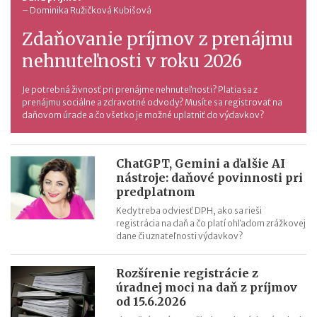
–
Dominika Ružičková Kubišová
Zdaňovanie príjmov z prenájmu
nehnuteľnosti v roku 2026
Je potrebná živnosť pri prenájme nehnuteľnosti? Platia sa z
prenájmu sociálne a zdravotné odvody? Musíte sa registrovať na
daňovom úrade a čo všetko je možné uplatniť do výdavkov?
ChatGPT, Gemini a ďalšie AI
nástroje: daňové povinnosti pri
predplatnom
Kedy treba odviesť DPH, ako sa rieši
registrácia na daň a čo platí ohľadom zrážkovej
dane či uznateľnosti výdavkov?
Rozšírenie registrácie z
úradnej moci na daň z príjmov
od 15.6.2026