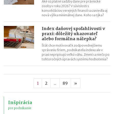
Aké sú platné sadzby dane pre právnické
osoby v roku 2026? V súvislosti s
konsolidáciou verejných financií sa zaviedla aj
nová výška minimálnej dane. Koho sa týka?
Index daňovej spoľahlivosti v
praxi: dôležitý ukazovateľ
alebo formálna nálepka?
Štát chce motivovať k zodpovednejšiemu
správaniu firiem, podnikatelia indexu ale v
praxi nepripisujú veľkú váhu. Zmení sa niečo po
tohtoročných úpravách systému hodnotenia?
Nasledujúca stran
1
2
...
89
»
Inšpirácia
pre podnikanie