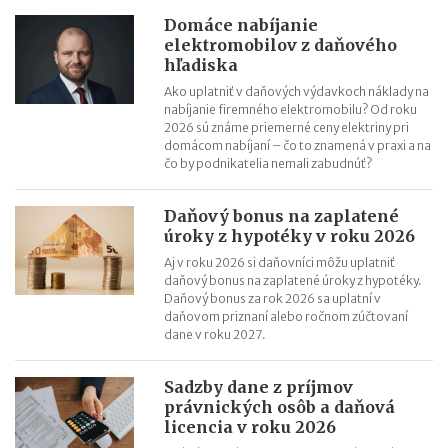
Domáce nabíjanie
elektromobilov z daňového
hľadiska
Ako uplatniť v daňových výdavkoch náklady na
nabíjanie firemného elektromobilu? Od roku
2026 sú známe priemerné ceny elektriny pri
domácom nabíjaní – čo to znamená v praxi a na
čo by podnikatelia nemali zabudnúť?
Daňový bonus na zaplatené
úroky z hypotéky v roku 2026
Aj v roku 2026 si daňovníci môžu uplatniť
daňový bonus na zaplatené úroky z hypotéky.
Daňový bonus za rok 2026 sa uplatní v
daňovom priznaní alebo ročnom zúčtovaní
dane v roku 2027.
Sadzby dane z príjmov
právnických osôb a daňová
licencia v roku 2026