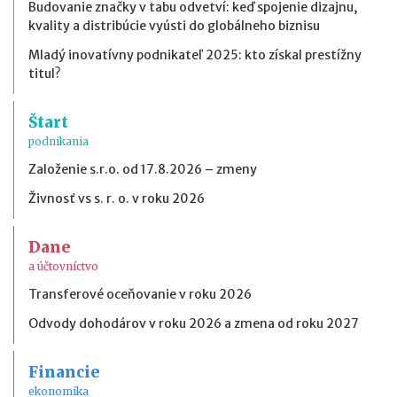
Budovanie značky v tabu odvetví: keď spojenie dizajnu,
kvality a distribúcie vyústi do globálneho biznisu
Mladý inovatívny podnikateľ 2025: kto získal prestížny
titul?
Štart
podnikania
Založenie s.r.o. od 17.8.2026 – zmeny
Živnosť vs s. r. o. v roku 2026
Dane
a účtovníctvo
Transferové oceňovanie v roku 2026
Odvody dohodárov v roku 2026 a zmena od roku 2027
Financie
ekonomika