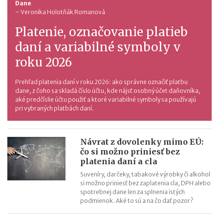
Dane
–
Veronika Holotňák Romanová
Platenie, označovanie platieb
daní a variabilné symboly v
roku 2026
Prehľad platenia daní v roku 2026: ako správne označiť platbu
dane, z čoho sa skladá číslo účtu, kde nájsť osobný účet daňovníka,
aké predčíslie účtu použiť a ktoré variabilné symboly sa používajú
pri vybraných platbách daní.
Návrat z dovolenky mimo EÚ:
čo si možno priniesť bez
platenia daní a cla
Suveníry, darčeky, tabakové výrobky či alkohol
si možno priniesť bez zaplatenia cla, DPH alebo
spotrebnej dane len za splnenia istých
podmienok. Aké to sú a na čo dať pozor?