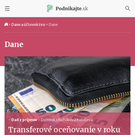
>
Dane a účtovníctvo
>
Dane
Dane
–
Daň z príjmov
–
Dominika Ružičková Kubišová
Transferové oceňovanie v roku