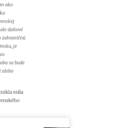
d
om ako
á
žka
v
a
venskej
t
, ale daňové
e
ľ
o zahraničnú
o
msku, je
v
kov
soba sa bude
t alebo
nikla stála
ovenského