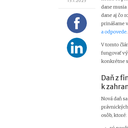
15.1.2025
dane musia r
dane aj čo r
prinášame 
a odpovede
.
V tomto člá
fungovať výb
konkrétne si
Daň z fi
k zahra
Nová daň sa
právnických
osôb, ktoré: