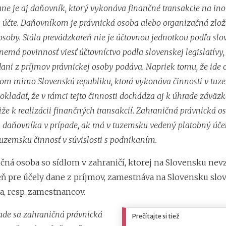
ane je aj daňovník, ktorý vykonáva finančné transakcie na in
účte. Daňovníkom je právnická osoba alebo organizačná zlo
osoby. Stála prevádzkareň nie je účtovnou jednotkou podľa slo
 nemá povinnosť viesť účtovníctvo podľa slovenskej legislatívy
dani z príjmov právnickej osoby podáva. Napriek tomu, že ide 
lom mimo Slovenskú republiku, ktorá vykonáva činnosti v tuze
kladať, že v rámci tejto činnosti dochádza aj k úhrade záväz
iže k realizácii finančných transakcií. Zahraničná právnická o
 daňovníka v prípade, ak má v tuzemsku vedený platobný úče
uzemsku činnosť v súvislosti s podnikaním.
ná osoba so sídlom v zahraničí, ktorej na Slovensku nevz
ň pre účely dane z príjmov, zamestnáva na Slovensku sl
, resp. zamestnancov.
ade sa zahraničná právnická
Prečítajte si tiež