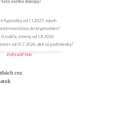
iť toto všetko dokopy?
r
e
h
y
e hypotéky od 1.1.2027: návrh
p
 pred investíciou do kryptomien?
o
 či rodiča: zmeny od 1.8.2026
t
é
ini+ od 15.7.2026: aké sú podmienky?
k
hrane pred legalizáciou príjmov z
Zobraziť viac
y
(AML zákon)
o
d
k v roku 2027
1
atbách cez
 a Metoda 2026 už bez zatvorených
.
tatok
1
.
bilu v zahraničí: roaming, aplikácie,
2
0
ďalšie AI nástroje: daňové povinnosti
2
7
:
priestupky od 15.7.2026
n