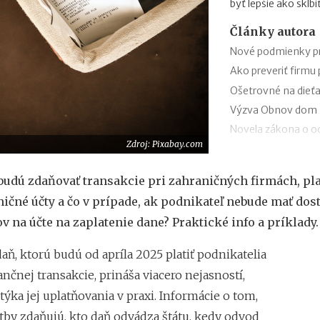
byť lepšie ako skĺb
Články autora
Nové podmienky pr
Ako preveriť firmu
Ošetrovné na dieťa
Výzva Obnov dom m
Novela zákona o oc
Zdroj: Pixabay.com
trestnej činnosti 
Minimálny dôchodo
budú zdaňovať transakcie pri zahraničných firmách, pl
Sviatok sv. Cyrila
ičné účty a čo v prípade, ak podnikateľ nebude mať dos
obchodov
v na účte na zaplatenie dane? Praktické info a príklady.
Nabíjanie elektromo
plánovanie cesty
aň, ktorú budú od apríla 2025 platiť podnikatelia
ChatGPT, Gemini a 
ančnej transakcie, prináša viacero nejasností,
pri predplatnom
Zvýšenie pokút za 
týka jej uplatňovania v praxi. Informácie o tom,
tby zdaňujú, kto daň odvádza štátu, kedy odvod