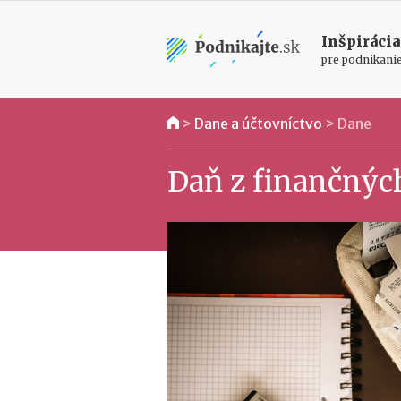
Inšpirácia
pre podnikani
>
Dane a účtovníctvo
>
Dane
Daň z finančných