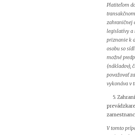
Platiteľom d
transakčnom 
zahraničnej 
legislatívy a
priznanie k 
osobu so síd
možné predpo
(nákladov), č
považovať za
vykonáva v t
5. Zahranič
prevádzkare
zamestnanca
V tomto príp