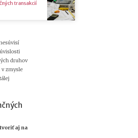
čných transakcií
 nesúvisí
vislosti
tných druhov
i v zmysle
tálej
ančných
tvoriť aj na