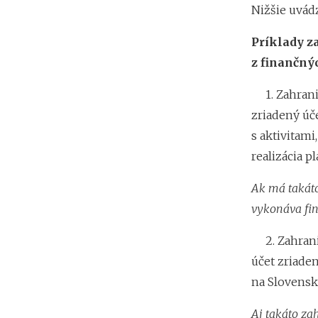
Nižšie uvád
Príklady z
z finančný
1. Zahranič
zriadený úče
s aktivitami
realizácia p
Ak má takáto
vykonáva fin
2. Zahranič
účet zriaden
na Slovensk
Aj takáto za