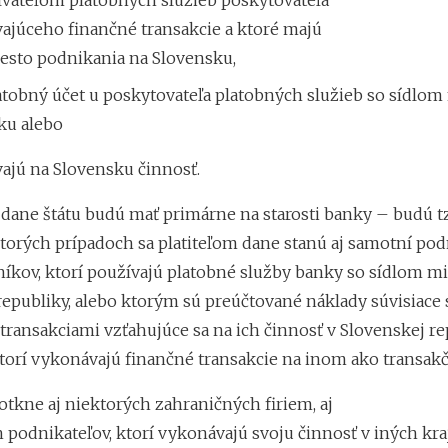
ívateľom platobných služieb poskytovateľa
ajúceho finančné transakcie a ktoré majú
iesto podnikania na Slovensku,
tobný účet u poskytovateľa platobných služieb so sídlom
ku alebo
ajú na Slovensku činnosť.
dane štátu budú mať primárne na starosti banky – budú tzv
torých prípadoch sa platiteľom dane stanú aj samotní podn
níkov, ktorí používajú platobné služby banky so sídlom 
republiky, alebo ktorým sú preúčtované náklady súvisiace 
ransakciami vzťahujúce sa na ich činnosť v Slovenskej rep
ktorí vykonávajú finančné transakcie na inom ako transak
otkne aj niektorých zahraničných firiem, aj
 podnikateľov, ktorí vykonávajú svoju činnosť v iných kra