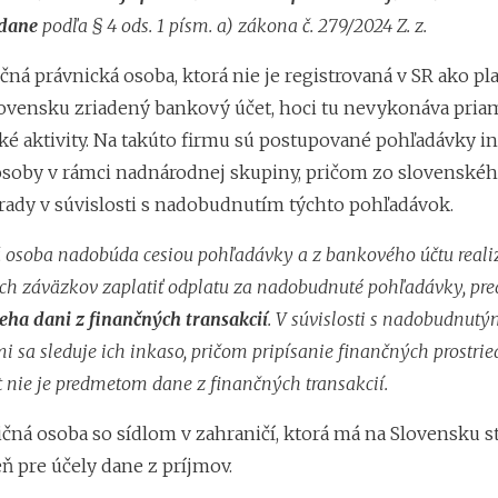
dane
podľa § 4 ods. 1 písm. a) zákona č. 279/2024 Z. z.
á právnická osoba, ktorá nie je registrovaná v SR ako pla
ovensku zriadený bankový účet, hoci tu nevykonáva pria
ké aktivity. Na takúto firmu sú postupované pohľadávky in
osoby v rámci nadnárodnej skupiny, pričom zo slovenskéh
hrady v súvislosti s nadobudnutím týchto pohľadávok.
 osoba nadobúda cesiou pohľadávky a z bankového účtu reali
ich záväzkov zaplatiť odplatu za nadobudnuté pohľadávky, pr
eha dani z finančných transakcií
. V súvislosti s nadobudnutý
 sa sleduje ich inkaso, pričom pripísanie finančných prostri
 nie je predmetom dane z finančných transakcií.
ná osoba so sídlom v zahraničí, ktorá má na Slovensku s
ň pre účely dane z príjmov.