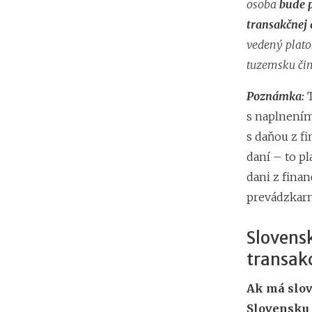
osoba
bude 
transakčnej
vedený plato
tuzemsku čin
Poznámka:
T
s naplnením
s daňou z f
daní – to pl
dani z finan
prevádzkarn
Slovensk
transakc
Ak má slove
Slovensku 