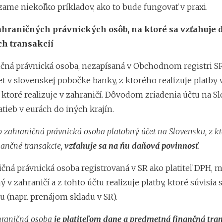
zame niekoľko príkladov, ako to bude fungovať v praxi.
ahraničných právnických osôb, na ktoré sa vzťahuje 
ch transakcií
ná právnická osoba, nezapísaná v Obchodnom registri SR
t v slovenskej pobočke banky, z ktorého realizuje platby v
, ktoré realizuje v zahraničí. Dôvodom zriadenia účtu na S
latieb v eurách do iných krajín.
 zahraničná právnická osoba platobný účet na Slovensku, z k
ančné transakcie,
vzťahuje sa na ňu daňová povinnosť
.
ná právnická osoba registrovaná v SR ako platiteľ DPH, 
ý v zahraničí a z tohto účtu realizuje platby, ktoré súvisia 
u (napr. prenájom skladu v SR).
hraničná osoba
je platiteľom dane
a predmetná finančná tran