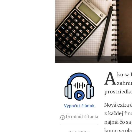
A
ko sa 
zahran
prostriedko
Nová extra d
Vypočuť článok
z každej fin
15 minút čítania
najmä čo sa 
komu sa pla