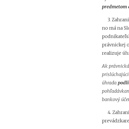
predmetom 
3. Zahraničn
no má na Sl
podnikateľs
právnickej 
realizuje ú
Ak právnická
prislúchajúc
úhrada
podli
pohľadávkami
bankový účet
4. Zahranič
prevádzkare