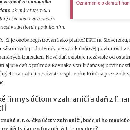
považovať za daňovníka
Oznámenie o dani z finan
 dane
, ak má v tuzemsku
bný účet alebo vykonáva v
nosť v súvislosti s podnikaním.
o, či je osoba registrovaná ako platiteľ DPH na Slovensku,
 zákonných podmienok pre vznik daňovej povinnosti v sú
inančných transakcií. Nová daň existuje nezávisle od osta
atí aj pre daň z príjmov. Rovnako vznik daňovej povinnost
čných transakcií nesúvisí so splnením kritéria pre vznik s
e.
é firmy s účtom v zahraničí a daň z fin
ií
nská s. r. o.-čka účet v zahraničí, bude si ho musieť o
pre účely dane z finančných transakcií?