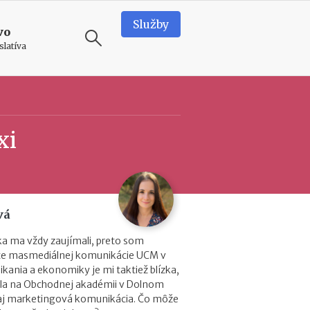
Služby
vo
slatíva
ODPORÚČAME
N
xi
o
v
é
p
o
d
vá
m
i
ika ma vždy zaujímali, preto som
e
lte masmediálnej komunikácie UCM v
n
kania a ekonomiky je mi taktiež blízka,
k
la na Obchodnej akadémii v Dolnom
y
 aj marketingová komunikácia. Čo môže
p