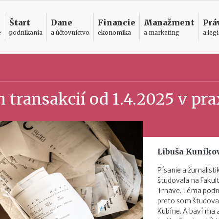
Štart
Dane
Financie
Manažment
Prá
e
podnikania
a účtovníctvo
ekonomika
a marketing
a legi
 transakcií od 1.4.2025 v pra
Libuša Kuníko
Písanie a žurnalist
študovala na Faku
Trnave. Téma podni
preto som študova
Kubíne. A baví ma