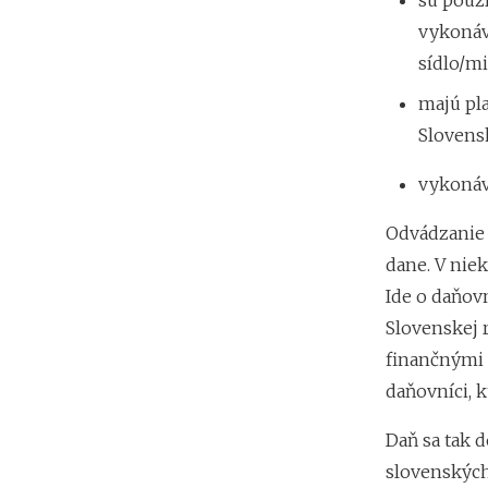
sú použ
vykonáv
sídlo/m
majú pla
Slovens
vykonáv
Odvádzanie 
dane. V niek
Ide o daňov
Slovenskej 
finančnými t
daňovníci, 
Daň sa tak d
slovenských