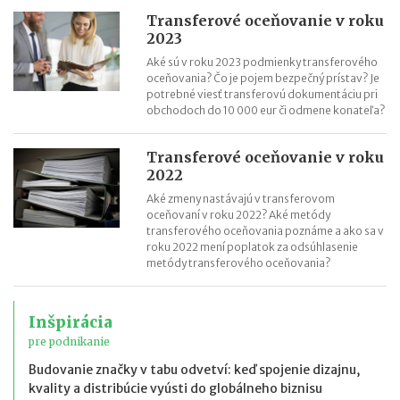
Transferové oceňovanie v roku
2023
Aké sú v roku 2023 podmienky transferového
oceňovania? Čo je pojem bezpečný prístav? Je
potrebné viesť transferovú dokumentáciu pri
obchodoch do 10 000 eur či odmene konateľa?
Transferové oceňovanie v roku
2022
Aké zmeny nastávajú v transferovom
oceňovaní v roku 2022? Aké metódy
transferového oceňovania poznáme a ako sa v
roku 2022 mení poplatok za odsúhlasenie
metódy transferového oceňovania?
Inšpirácia
pre podnikanie
Budovanie značky v tabu odvetví: keď spojenie dizajnu,
kvality a distribúcie vyústi do globálneho biznisu