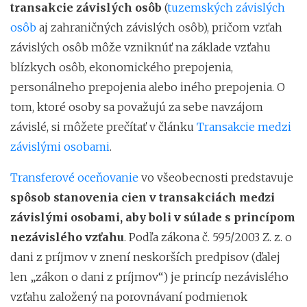
transakcie závislých osôb
(
tuzemských závislých
osôb
aj zahraničných závislých osôb), pričom vzťah
závislých osôb môže vzniknúť na základe vzťahu
blízkych osôb, ekonomického prepojenia,
personálneho prepojenia alebo iného prepojenia. O
tom, ktoré osoby sa považujú za sebe navzájom
závislé, si môžete prečítať v článku
Transakcie medzi
závislými osobami
.
Transferové oceňovanie
vo všeobecnosti predstavuje
spôsob stanovenia cien v transakciách medzi
závislými osobami, aby boli v súlade s princípom
nezávislého vzťahu
. Podľa zákona č. 595/2003 Z. z. o
dani z príjmov v znení neskorších predpisov (ďalej
len „zákon o dani z príjmov“) je princíp nezávislého
vzťahu založený na porovnávaní podmienok