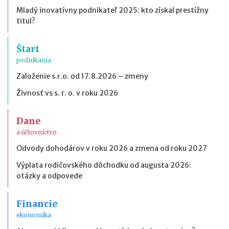
Mladý inovatívny podnikateľ 2025: kto získal prestížny
titul?
Štart
podnikania
Založenie s.r.o. od 17.8.2026 – zmeny
Živnosť vs s. r. o. v roku 2026
Dane
a účtovníctvo
Odvody dohodárov v roku 2026 a zmena od roku 2027
Výplata rodičovského dôchodku od augusta 2026:
otázky a odpovede
Financie
ekonomika