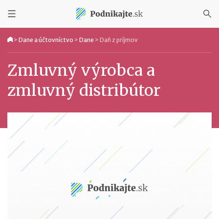
>
Dane a účtovníctvo
>
Dane
>
Daň z príjmov
Zmluvný výrobca a
zmluvný distribútor