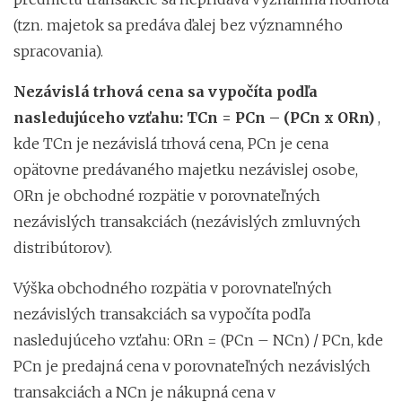
(tzn. majetok sa predáva ďalej bez významného
spracovania).
Nezávislá trhová cena sa vypočíta podľa
nasledujúceho vzťahu: TCn = PCn – (PCn x ORn)
,
kde TCn je nezávislá trhová cena, PCn je cena
opätovne predávaného majetku nezávislej osobe,
ORn je obchodné rozpätie v porovnateľných
nezávislých transakciách (nezávislých zmluvných
distribútorov).
Výška obchodného rozpätia v porovnateľných
nezávislých transakciách sa vypočíta podľa
nasledujúceho vzťahu: ORn = (PCn – NCn) / PCn, kde
PCn je predajná cena v porovnateľných nezávislých
transakciách a NCn je nákupná cena v