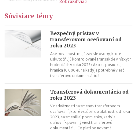
Zobraziť viac
Nepredajné zásoby
Súvisiace témy
Cestovné náhrady pri elektromobiloch
Odpisovanie elektromobilov a elektrobicyklov
Kontroly v oblasti registratúry
Bezpečný prístav v
transferovom oceňovaní od
Registratúrny plán a registratúrny poriadok
roku 2023
Aké povinnosti majú závislé osoby, ktoré
uskutočňujú kontrolované transakcie v nízkych
hodnotách v roku 2023? Ako sa posudzuje
hranica 10 000 eur a kedy je potrebné viesť
transferovú dokumentáciu?
Transferová dokumentácia od
roku 2023
V nadväznosti na zmeny v transferovom
oceňovaní, ktoré vstúpili do platnosti od roku
2023, sa zmenili aj podmienky, kedy je
daňovník povinný viesť transferovú
dokumentáciu. Čo platí po novom?