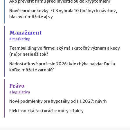
Ako preveriť firmu pred investíciou do kryptomien?
Nové eurobankovky: ECB vybrala 10 finálnych návrhov,
hlasovať môžete aj vy
Manažment
a marketing
Teambuilding vo firme: aký má skutočný význam a kedy
(ne)prinesie úžitok?
Nedostatkové profesie 2026: kde chýba najviac ľudí a
koľko môžete zarobiť?
Právo
a legislatíva
Nové podmienky pre hypotéky od 1.1.2027: návrh
Elektronická fakturácia: mýty a fakty