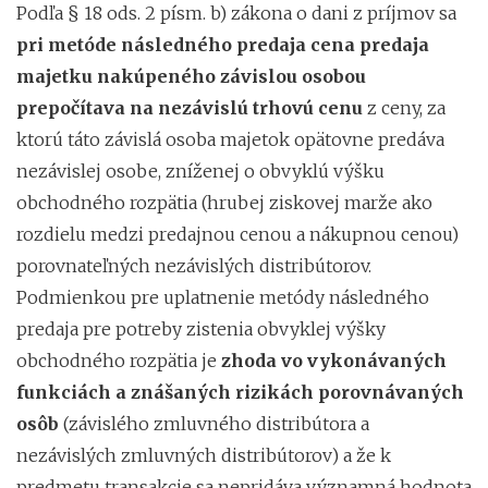
Podľa § 18 ods. 2 písm. b) zákona o dani z príjmov sa
pri metóde následného predaja cena predaja
majetku nakúpeného závislou osobou
prepočítava na nezávislú trhovú cenu
z ceny, za
ktorú táto závislá osoba majetok opätovne predáva
nezávislej osobe, zníženej o obvyklú výšku
obchodného rozpätia (hrubej ziskovej marže ako
rozdielu medzi predajnou cenou a nákupnou cenou)
porovnateľných nezávislých distribútorov.
Podmienkou pre uplatnenie metódy následného
predaja pre potreby zistenia obvyklej výšky
obchodného rozpätia je
zhoda vo vykonávaných
funkciách a znášaných rizikách porovnávaných
osôb
(závislého zmluvného distribútora a
nezávislých zmluvných distribútorov) a že k
predmetu transakcie sa nepridáva významná hodnota