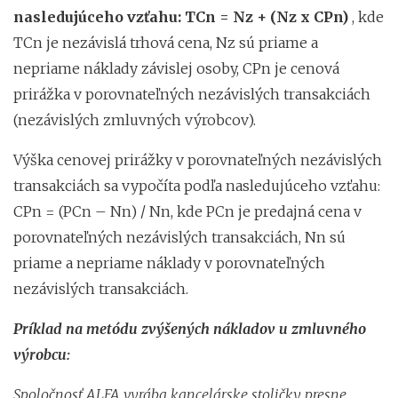
nasledujúceho vzťahu: TCn = Nz + (Nz x CPn)
, kde
TCn je nezávislá trhová cena, Nz sú priame a
nepriame náklady závislej osoby, CPn je cenová
prirážka v porovnateľných nezávislých transakciách
(nezávislých zmluvných výrobcov).
Výška cenovej prirážky v porovnateľných nezávislých
transakciách sa vypočíta podľa nasledujúceho vzťahu:
CPn = (PCn – Nn) / Nn, kde PCn je predajná cena v
porovnateľných nezávislých transakciách, Nn sú
priame a nepriame náklady v porovnateľných
nezávislých transakciách.
Príklad na metódu zvýšených nákladov u zmluvného
výrobcu:
Spoločnosť ALFA vyrába kancelárske stoličky presne