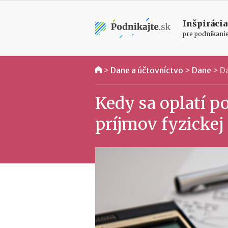
Inšpirácia
pre podnikani
>
Dane a účtovníctvo
>
Dane
>
Da
Kedy sa oplatí p
príjmov fyzickej