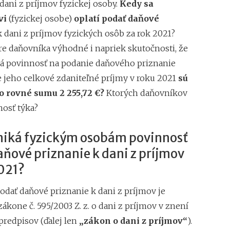
dani z príjmov fyzickej osoby.
Kedy sa
vi
(fyzickej osobe)
oplatí podať daňové
 dani z príjmov fyzických osôb za rok 2021?
pre daňovníka výhodné i napriek skutočnosti, že
 povinnosť na podanie daňového priznanie
e jeho celkové zdaniteľné príjmy v roku 2021
sú
bo rovné sumu 2 255,72 €?
Ktorých daňovníkov
nosť týka?
niká fyzickým osobám povinnosť
ňové priznanie k dani z príjmov
2021?
odať daňové priznanie k dani z príjmov je
ákone č. 595/2003 Z. z. o dani z príjmov v znení
predpisov (ďalej len
„zákon o dani z príjmov“
).