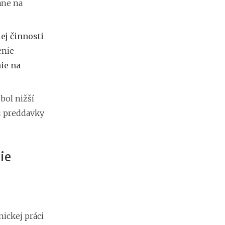
b
ane na
i
ť
?
ej činnosti
enie
N
ie na
o
v
é
 bol nižší
p
mu preddavky
o
d
m
i
ie
e
n
k
y
p
r
e
nickej práci