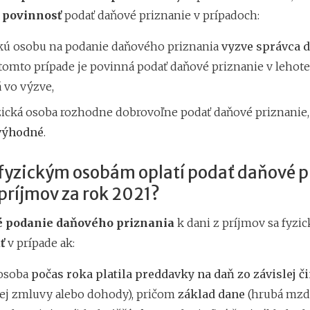
 povinnosť
podať daňové priznanie v prípadoch:
ckú osobu na podanie daňového priznania
vyzve správca 
 tomto prípade je povinná podať daňové priznanie v lehote,
 vo výzve,
yzická osoba rozhodne dobrovoľne podať daňové priznanie,
výhodné
.
 fyzickým osobám oplatí podať daňové p
 príjmov za rok 2021?
 podanie daňového priznania
k dani z príjmov sa fyzi
ť
v prípade ak:
 osoba
počas roka platila preddavky na daň zo závislej č
ej zmluvy alebo dohody), pričom
základ dane
(hrubá mzd