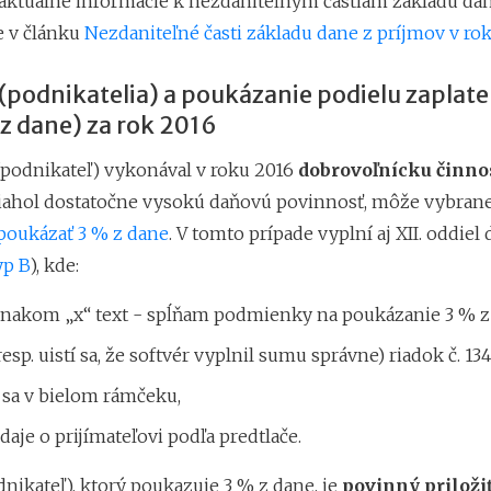
aktuálne informácie k nezdaniteľným častiam základu dan
e v článku
Nezdaniteľné časti základu dane z príjmov v ro
(podnikatelia) a poukázanie podielu zaplat
 z dane) za rok 2016
(podnikateľ) vykonával v roku 2016
dobrovoľnícku činno
iahol dostatočne vysokú daňovú povinnosť, môže vybrane
poukázať 3 % z dane
. V tomto prípade vyplní aj XII. oddie
yp B
), kde:
znakom „x“ text - spĺňam podmienky na poukázanie 3 % z
resp. uistí sa, že softvér vyplnil sumu správne) riadok č. 134
 sa v bielom rámčeku,
daje o prijímateľovi podľa predtlače.
nikateľ), ktorý poukazuje 3 % z dane, je
povinný priloži