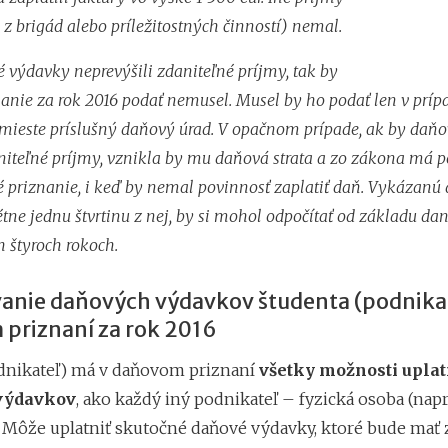
 z brigád alebo príležitostných činností) nemal.
 výdavky neprevýšili zdaniteľné príjmy, tak by
anie za rok 2016 podať nemusel. Musel by ho podať len v príp
 mieste príslušný daňový úrad. V opačnom prípade, ak by daň
aniteľné príjmy, vznikla by mu daňová strata a zo zákona má 
 priznanie, i keď by nemal povinnosť zaplatiť daň. Vykázanú
étne jednu štvrtinu z nej, by si mohol odpočítať od základu dan
h štyroch rokoch.
anie daňových výdavkov študenta (podnikat
priznaní za rok 2016
dnikateľ) má v daňovom priznaní
všetky možnosti upla
výdavkov
, ako každý iný podnikateľ – fyzická osoba (napr
. Môže uplatniť skutočné daňové výdavky, ktoré bude mať