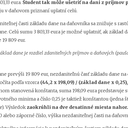
03,33 eura.
Študent tak môže ušetriť na dani z príjmov 
ju v daňovom priznaní uplatní celú.
iteľnej časti základu dane na daňovníka sa znižuje s rast
ne. Celú sumu 3 803,33 eura je možné uplatniť, ak základ 
 19 809 eur.
klad dane je rozdiel zdaniteľných príjmov a daňových (pauš
ane prevýši 19 809 eur, nezdaniteľnú časť základu dane na
očíta podľa vzorca
(44,2 x 198,09) / (základ dane x 0,25),
onom stanovená konštanta, suma 198,09 eura predstavuje
otného minima a číslo 0,25 je taktiež konštantou (jedna š
e). Výsledok
zaokrúhli na dve desatinné miesta nahor.
alebo záporné číslo, výška nezdaniteľnej časti na daňovní