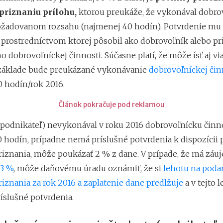
riznaniu prílohu,
ktorou preukáže, že vykonával dobro
ožadovanom rozsahu (najmenej 40 hodín). Potvrdenie mu
, prostredníctvom ktorej pôsobil ako dobrovoľník alebo p
o dobrovoľníckej činnosti. Súčasne platí, že môže ísť aj vi
základe bude preukázané vykonávanie
dobrovoľníckej čin
0 hodín/rok 2016.
Článok pokračuje pod reklamou
(podnikateľ) nevykonával v roku 2016 dobrovoľnícku činn
 hodín, prípadne nemá príslušné potvrdenia k dispozícii 
iznania, môže poukázať 2 % z dane. V prípade, že má záu
 3 %
, môže daňovému úradu oznámiť, že si
lehotu na poda
iznania za rok 2016 a zaplatenie dane predlžuje
a v tejto 
íslušné potvrdenia.