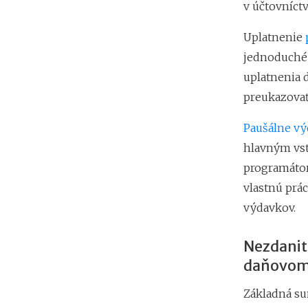
v účtovníctv
Uplatnenie
jednoduché 
uplatnenia 
preukazovať
Paušálne v
hlavným vstu
programátor
vlastnú prá
výdavkov.
Nezdanit
daňovom 
Základná su