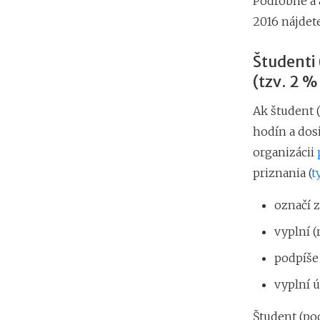
Podrobné a 
2016 nájdet
Študenti 
(tzv. 2 %
Ak študent 
hodín a dos
organizácii
priznania (
t
označí 
vyplní (
podpíše
vyplní ú
Študent (pod