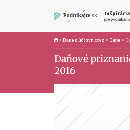
Inšpirácia
pre podnikani
>
Dane a účtovníctvo
>
Dane
>
Da
Daňové priznanie
2016