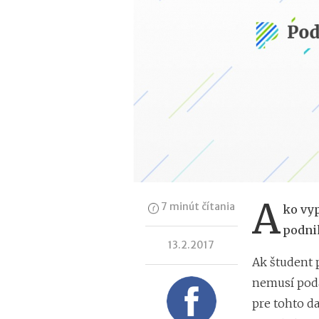
A
7 minút čítania
ko vyp
podnik
13.2.2017
Ak študent 
nemusí podá
pre tohto d