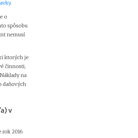
avky
.
e
s
e o
i
e
ohto spôsobu
2
ent nemusí
0
2
6
:
i ktorých je
k
é činnosti,
d
e
 Náklady na
c
do daňových
h
ý
b
a
a) v
n
a
j
v
e rok 2016
i