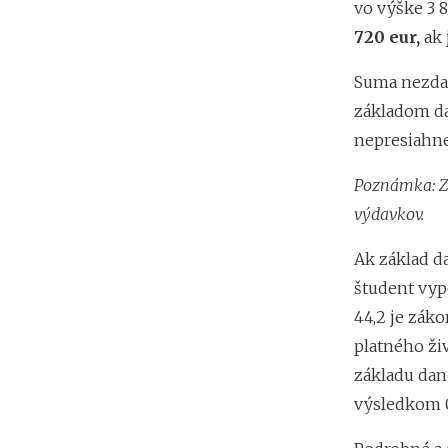
vo výške 3 8
720 eur,
ak 
Suma nezdan
základom da
nepresiahne
Poznámka: Zá
výdavkov.
Ak základ d
študent vyp
44,2 je zák
platného živ
základu dan
výsledkom 0 