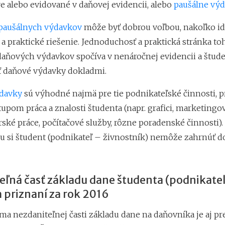
e alebo evidované v daňovej evidencii, alebo
paušálne výd
paušálnych výdavkov
môže byť dobrou voľbou, nakoľko id
a praktické riešenie. Jednoduchosť a praktická stránka t
daňových výdavkov spočíva v nenáročnej evidencii a štud
 daňové výdavky dokladmi.
ýdavky
sú výhodné najmä pre tie podnikateľské činnosti, pr
pom práca a znalosti študenta (napr. grafici, marketingov
ské práce, počítačové služby, rôzne poradenské činnosti).
cu si študent (podnikateľ – živnostník) nemôže zahrnúť 
eľná časť základu dane študenta (podnikateľ
priznaní za rok 2016
ma nezdaniteľnej časti základu dane na daňovníka je aj pr