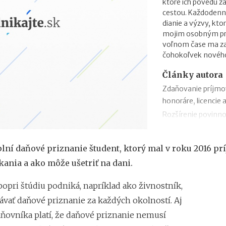
ktoré ich povedú 
cestou. Každodenn
dianie a výzvy, kto
mojim osobným prio
voľnom čase ma zau
čohokoľvek novéh
Články autora
Zdaňovanie príjmo
honoráre, licencie 
Rozšírenie povinno
zmeny v zábezpeke
Zdaňovanie príleži
lní daňové priznanie študent, ktorý mal v roku 2016 pr
Zdaňovanie pri pres
ania a ako môže ušetriť na dani.
2018
Trojstranný obchod
popri štúdiu podniká, napríklad ako živnostník,
Daňový bonus na h
vať daňové priznanie za každých okolností. Aj
„Patent Box“ prine
aňovníka platí, že daňové priznanie nemusí
príjmov