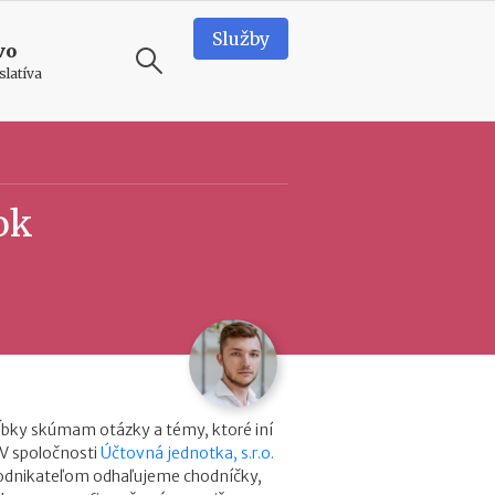
Služby
vo
slatíva
ODPORÚČAME
T
ok
e
a
m
b
u
i
l
d
i
n
ĺbky skúmam otázky a témy, ktoré iní
g
 V spoločnosti
Účtovná jednotka, s.r.o.
v
podnikateľom odhaľujeme chodníčky,
o