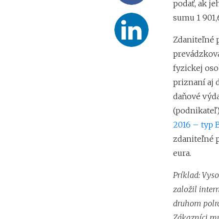
podať, ak je
sumu 1 901,6
Zdaniteľné 
prevádzkova
fyzickej os
priznaní aj 
daňové výda
(podnikateľ
2016 – typ 
zdaniteľné 
eura.
Príklad: Vys
založil inte
druhom polrok
Zákazníci mu 