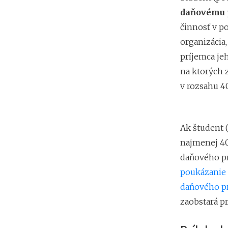
daňovému p
činnosť v p
organizácia
príjemca jeh
na ktorých 
v rozsahu 4
Ak študent 
najmenej 40
daňového pr
poukázanie
daňového pr
zaobstará pr