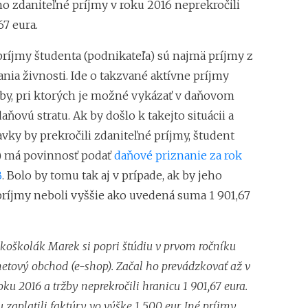
ho zdaniteľné príjmy v roku 2016 neprekročili
Superodpočet nákl
7 eura.
1.1.2018 na 100 %
Daňové tajomstvo 
príjmy študenta (podnikateľa) sú najmä príjmy z
Záväzné stanoviská
nia živnosti. Ide o takzvané aktívne príjmy
oby, pri ktorých je možné vykázať v daňovom
daňovú stratu. Ak by došlo k takejto situácii a
vky by prekročili zdaniteľné príjmy, študent
) má povinnosť podať
daňové priznanie za rok
B
. Bolo by tomu tak aj v prípade, ak by jeho
príjmy neboli vyššie ako uvedená suma 1 901,67
okoškolák Marek si popri štúdiu v prvom ročníku
rnetový obchod (e-shop). Začal ho prevádzkovať až v
u 2016 a tržby neprekročili hranicu 1 901,67 eura.
zaplatili faktúry vo výške 1 500 eur. Iné príjmy