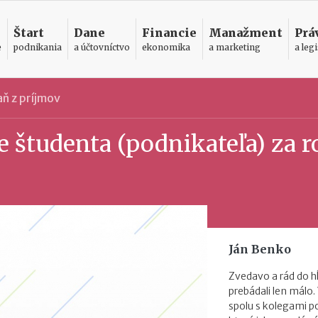
Štart
Dane
Financie
Manažment
Prá
e
podnikania
a účtovníctvo
ekonomika
a marketing
a legi
ň z príjmov
 študenta (podnikateľa) za r
Ján Benko
Zvedavo a rád do h
prebádali len málo.
spolu s kolegami 