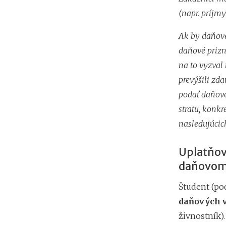
(napr. príjmy
Ak by daňové
daňové prizn
na to vyzval
prevýšili zd
podať daňové
stratu, konkr
nasledujúcic
Uplatňov
daňovom 
Študent (po
daňových 
živnostník)