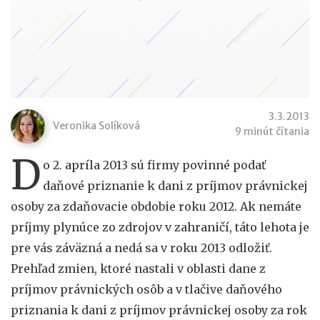
3.3.2013
Veronika Solíková
9 minút čítania
D
o 2. apríla 2013 sú firmy povinné podať
daňové priznanie k dani z príjmov právnickej
osoby za zdaňovacie obdobie roku 2012. Ak nemáte
príjmy plynúce zo zdrojov v zahraničí, táto lehota je
pre vás záväzná a nedá sa v roku 2013 odložiť.
Prehľad zmien, ktoré nastali v oblasti dane z
príjmov právnických osôb a v tlačive daňového
priznania k dani z príjmov právnickej osoby za rok