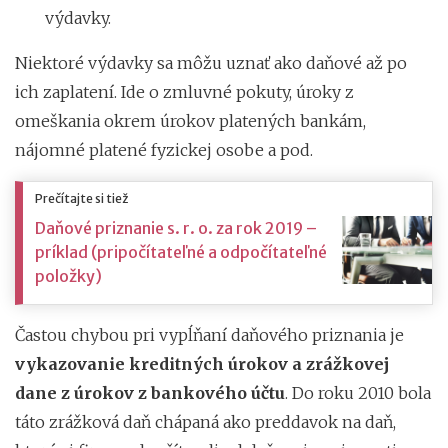
výdavky.
Niektoré výdavky sa môžu uznať ako daňové až po
ich zaplatení. Ide o zmluvné pokuty, úroky z
omeškania okrem úrokov platených bankám,
nájomné platené fyzickej osobe a pod.
Prečítajte si tiež
Daňové priznanie s. r. o. za rok 2019 –
príklad (pripočítateľné a odpočítateľné
položky)
Častou chybou pri vypĺňaní daňového priznania je
vykazovanie kreditných úrokov a zrážkovej
dane z úrokov z bankového účtu
. Do roku 2010 bola
táto zrážková daň chápaná ako preddavok na daň,