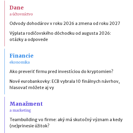
Dane
a účtovníctvo
Odvody dohodárov v roku 2026 a zmena od roku 2027
Výplata rodičovského dôchodku od augusta 2026:
otázky a odpovede
Financie
ekonomika
Ako preveriť firmu pred investíciou do kryptomien?
Nové eurobankovky: ECB vybrala 10 finálnych návrhov,
hlasovať môžete aj vy
Manažment
a marketing
Teambuilding vo firme: aký má skutočný význam a kedy
(ne)prinesie úžitok?