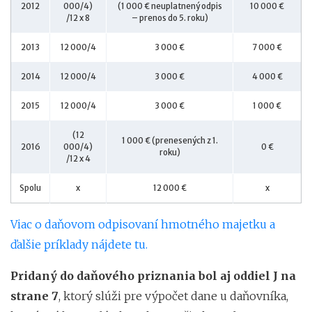
2012
000/4)
(1 000 € neuplatnený odpis
10 000 €
/12 x 8
– prenos do 5. roku)
2013
12 000/4
3 000 €
7 000 €
2014
12 000/4
3 000 €
4 000 €
2015
12 000/4
3 000 €
1 000 €
(12
1 000 € (prenesených z 1.
2016
000/4)
0 €
roku)
/12 x 4
Spolu
x
12 000 €
x
Viac o daňovom odpisovaní hmotného majetku a
ďalšie príklady nájdete tu.
Pridaný do daňového priznania bol aj oddiel J na
strane 7
, ktorý slúži pre výpočet dane u daňovníka,