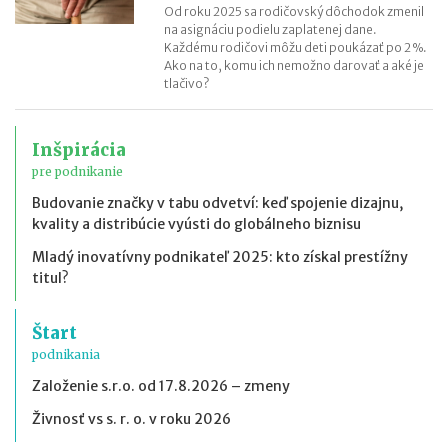
Od roku 2025 sa rodičovský dôchodok zmenil
na asignáciu podielu zaplatenej dane.
Každému rodičovi môžu deti poukázať po 2 %.
Ako na to, komu ich nemožno darovať a aké je
tlačivo?
Inšpirácia
pre podnikanie
Budovanie značky v tabu odvetví: keď spojenie dizajnu,
kvality a distribúcie vyústi do globálneho biznisu
Mladý inovatívny podnikateľ 2025: kto získal prestížny
titul?
Štart
podnikania
Založenie s.r.o. od 17.8.2026 – zmeny
Živnosť vs s. r. o. v roku 2026