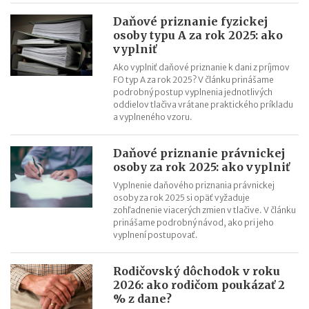
Daňové priznanie fyzickej
osoby typu A za rok 2025: ako
vyplniť
Ako vyplniť daňové priznanie k dani z príjmov
FO typ A za rok 2025? V článku prinášame
podrobný postup vyplnenia jednotlivých
oddielov tlačiva vrátane praktického príkladu
a vyplneného vzoru.
Daňové priznanie právnickej
osoby za rok 2025: ako vyplniť
Vyplnenie daňového priznania právnickej
osoby za rok 2025 si opäť vyžaduje
zohľadnenie viacerých zmien v tlačive. V článku
prinášame podrobný návod, ako pri jeho
vyplnení postupovať.
Rodičovský dôchodok v roku
2026: ako rodičom poukázať 2
% z dane?