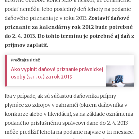
účtovné obdobie končí 31.10. a neskôr, už oznámenie
podať nemôžu, lebo posledný deň lehoty na podanie
daňového priznania je v roku 2013.
Zostaviť daňové
priznanie za kalendárny rok 2012 bude potrebné
do 2. 4. 2013. Do tohto termínu je potrebné aj daň z
príjmov zaplatiť.
Prečítajte si tiež
Ako vyplniť daňové priznanie právnickej
osoby (s. r. o.) za rok 2019
Iba v prípade, ak sú súčasťou daňovníka príjmy
plynúce zo zdrojov v zahraničí (okrem daňovníka v
konkurze alebo v likvidácii), sa na základe oznámenia
podaného príslušnému správcovi dane do 2. 4. 2013
môže predĺžiť lehota na podanie najviac o tri mesiace.