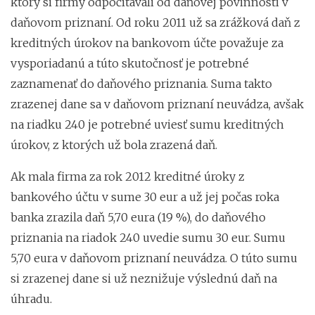
ktorý si firmy odpočítavali od daňovej povinnosti v
daňovom priznaní. Od roku 2011 už sa zrážková daň z
kreditných úrokov na bankovom účte považuje za
vysporiadanú a túto skutočnosť je potrebné
zaznamenať do daňového priznania. Suma takto
zrazenej dane sa v daňovom priznaní neuvádza, avšak
na riadku 240 je potrebné uviesť sumu kreditných
úrokov, z ktorých už bola zrazená daň.
Ak mala firma za rok 2012 kreditné úroky z
bankového účtu v sume 30 eur a už jej počas roka
banka zrazila daň 5,70 eura (19 %), do daňového
priznania na riadok 240 uvedie sumu 30 eur. Sumu
5,70 eura v daňovom priznaní neuvádza. O túto sumu
si zrazenej dane si už neznižuje výslednú daň na
úhradu.