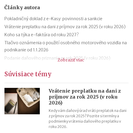
Články autora
Pokladničný doklad z e-Kasy: povinnosti a sankcie
Vrátenie preplatku na dani z príjmov za rok 2025 (v roku 2026)
Koho sa týka e-faktúra od roku 2027?
Tlačivo oznámenia o použití osobného motorového vozidla na
podnikanie od 1.1.2026
Podanie daňového priznania za rok 2025 (v roku 2026)
Zobraziť viac
Zmeny v evidencii tržieb od roku 2026
Súvisiace témy
Stravné (diéty) od 1.12.2025
Zmeny v sociálnom poistení SZČO od 1.1.2026
Odvodová odpočítateľná položka z príjmu trénerov od 1.1.2026
Vrátenie preplatku na dani z
príjmov za rok 2025 (v roku
11 mýtov o dôchodkoch
2026)
Kedy vám daňový úrad vráti preplatok na dani
z príjmov za rok 2025? Pozrite si termíny a
podmienky vrátenia daňového preplatku v
roku 2026.