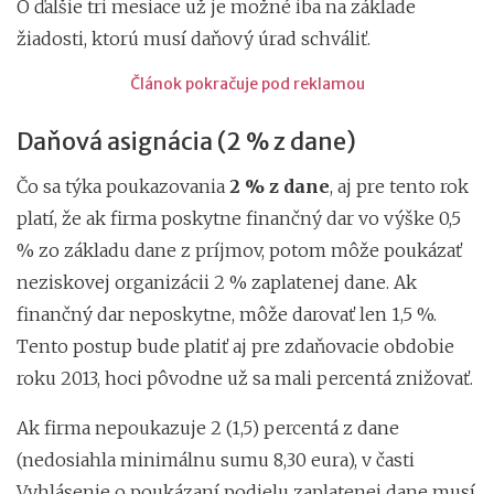
O ďalšie tri mesiace už je možné iba na základe
žiadosti, ktorú musí daňový úrad schváliť.
Článok pokračuje pod reklamou
Daňová asignácia (2 % z dane)
Čo sa týka poukazovania
2 % z dane
, aj pre tento rok
platí, že ak firma poskytne finančný dar vo výške 0,5
% zo základu dane z príjmov, potom môže poukázať
neziskovej organizácii 2 % zaplatenej dane. Ak
finančný dar neposkytne, môže darovať len 1,5 %.
Tento postup bude platiť aj pre zdaňovacie obdobie
roku 2013, hoci pôvodne už sa mali percentá znižovať.
Ak firma nepoukazuje 2 (1,5) percentá z dane
(nedosiahla minimálnu sumu 8,30 eura), v časti
Vyhlásenie o poukázaní podielu zaplatenej dane musí