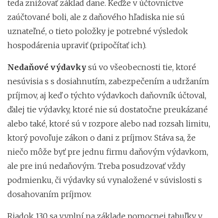
teda znižovať základ dane. Keďže v účtovníctve
zaúčtované boli, ale z daňového hľadiska nie sú
uznateľné, o tieto položky je potrebné výsledok
hospodárenia upraviť (pripočítať ich).
Nedaňové výdavky
sú vo všeobecnosti tie, ktoré
nesúvisia s s dosiahnutím, zabezpečením a udržaním
príjmov, aj keď o týchto výdavkoch daňovník účtoval,
ďalej tie výdavky, ktoré nie sú dostatočne preukázané
alebo také, ktoré sú v rozpore alebo nad rozsah limitu,
ktorý povoľuje zákon o dani z príjmov. Stáva sa, že
niečo môže byť pre jednu firmu daňovým výdavkom,
ale pre inú nedaňovým. Treba posudzovať vždy
podmienku, či výdavky sú vynaložené v súvislosti s
dosahovaním príjmov.
Riadok 130 sa vyplní na základe pomocnej tabuľky v