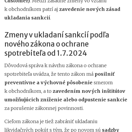
Customer)
. Medzi zásadné zmeny vo vzťahu
k obchodníkom patrí aj
zavedenie nových zásad
ukladania sankcií
.
Zmeny v ukladaní sankcií podľa
nového zákona o ochrane
spotrebiteľa od 1.7.2024
Dôvodová správa k návrhu zákona o ochrane
spotrebiteľa uvádza, že tento zákon má
posilniť
preventívne a výchovné pôsobenie
smerom
k obchodníkom, a to
zavedením nových inštitútov
umožňujúcich zníženie alebo odpustenie sankcie
za porušenie zákonnej povinnosti.
Cieľom zákona je tiež zabrániť ukladaniu
likvidačných pokút s tým, že po novom sú
sadzby