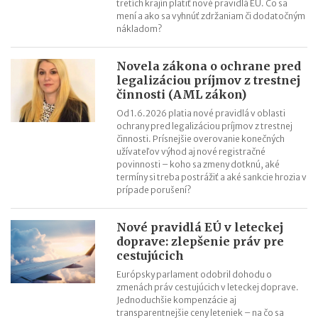
tretích krajín platiť nové pravidlá EÚ. Čo sa
mení a ako sa vyhnúť zdržaniam či dodatočným
nákladom?
Novela zákona o ochrane pred
legalizáciou príjmov z trestnej
činnosti (AML zákon)
Od 1.6.2026 platia nové pravidlá v oblasti
ochrany pred legalizáciou príjmov z trestnej
činnosti. Prísnejšie overovanie konečných
užívateľov výhod aj nové registračné
povinnosti – koho sa zmeny dotknú, aké
termíny si treba postrážiť a aké sankcie hrozia v
prípade porušení?
Nové pravidlá EÚ v leteckej
doprave: zlepšenie práv pre
cestujúcich
Európsky parlament odobril dohodu o
zmenách práv cestujúcich v leteckej doprave.
Jednoduchšie kompenzácie aj
transparentnejšie ceny leteniek – na čo sa