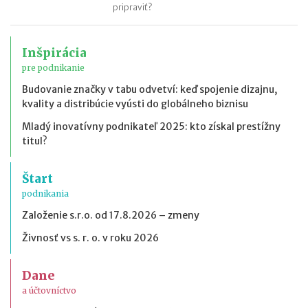
pripraviť?
Inšpirácia
pre podnikanie
Budovanie značky v tabu odvetví: keď spojenie dizajnu,
kvality a distribúcie vyústi do globálneho biznisu
Mladý inovatívny podnikateľ 2025: kto získal prestížny
titul?
Štart
podnikania
Založenie s.r.o. od 17.8.2026 – zmeny
Živnosť vs s. r. o. v roku 2026
Dane
a účtovníctvo