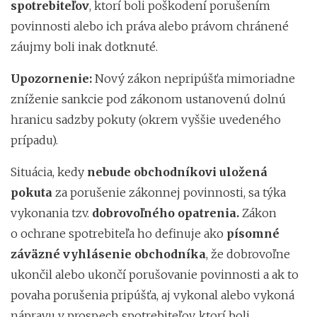
spotrebiteľov
, ktorí boli poškodení porušením
povinnosti alebo ich práva alebo právom chránené
záujmy boli inak dotknuté.
Upozornenie:
Nový zákon nepripúšťa
mimoriadne
zníženie sankcie pod zákonom ustanovenú dolnú
hranicu sadzby pokuty (okrem vyššie uvedeného
prípadu).
Situácia, kedy
nebude obchodníkovi uložená
pokuta
za porušenie zákonnej povinnosti, sa týka
vykonania tzv.
dobrovoľného opatrenia.
Zákon
o ochrane spotrebiteľa ho definuje ako
písomné
záväzné vyhlásenie obchodníka
, že dobrovoľne
ukončil alebo ukončí porušovanie povinnosti a ak to
povaha porušenia pripúšťa, aj vykonal alebo vykoná
nápravu v prospech spotrebiteľov, ktorí boli