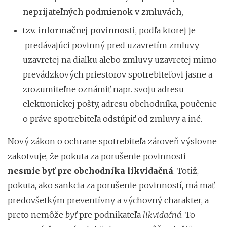
neprijateľných podmienok v zmluvách,
tzv. informačnej povinnosti
, podľa ktorej je
predávajúci povinný pred uzavretím zmluvy
uzavretej na diaľku alebo zmluvy uzavretej mimo
prevádzkových priestorov spotrebiteľovi jasne a
zrozumiteľne oznámiť napr. svoju adresu
elektronickej pošty, adresu obchodníka, poučenie
o práve spotrebiteľa odstúpiť od zmluvy a iné.
Nový zákon o ochrane spotrebiteľa zároveň výslovne
zakotvuje, že pokuta za porušenie povinnosti
nesmie byť pre obchodníka likvidačná
. Totiž,
pokuta, ako sankcia za porušenie povinností, má mať
predovšetkým preventívny a výchovný charakter, a
preto nemôže
byť
pre podnikateľa
likvidačná
. To