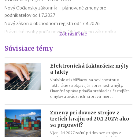
Nový Občiansky zákonník – plánované zmeny pre
podnikateľov od 1.7.2027
Nový zákon o obchodnom registri od 17.8.2026
Právnické osoby podľa nového Občianskeho zákonníka
Zobraziť viac
Premlčanie podľa nového Občianskeho zákonníka
Súvisiace témy
Štátni zamestnanci môžu od 1. októbra 2025 podnikať
Novela zákona o ochrane spotrebiteľa účinná od roku 2026
Reklamácia letného tábora
Elektronická fakturácia: mýty
a fakty
Zmeny v živnostenskom zákone od 1. 4. 2025
V súvislosti s blížiacou sa povinnosťou e-
fakturácie sa objavujú nepresnosti a mýty.
Finančná správa prináša prehľad najčastejších
omylov a uvádza ich na pravú mieru.
Zmeny pri dovoze strojov z
tretích krajín od 20.1.2027: ako
sa pripraviť?
V januári 2027 začnú pri dovoze strojov z