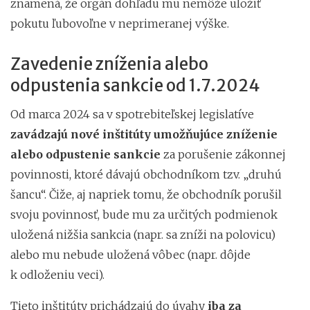
znamená, že orgán dohľadu mu nemôže uložiť
pokutu ľubovoľne v neprimeranej výške.
Zavedenie zníženia alebo
odpustenia sankcie od 1.7.2024
Od marca 2024 sa v spotrebiteľskej legislatíve
zavádzajú nové inštitúty umožňujúce zníženie
alebo odpustenie sankcie
za porušenie zákonnej
povinnosti, ktoré dávajú obchodníkom tzv. „druhú
šancu“. Čiže, aj napriek tomu, že obchodník porušil
svoju povinnosť, bude mu za určitých podmienok
uložená nižšia sankcia (napr. sa zníži na polovicu)
alebo mu nebude uložená vôbec (napr. dôjde
k odloženiu veci).
Tieto inštitúty prichádzajú do úvahy
iba za