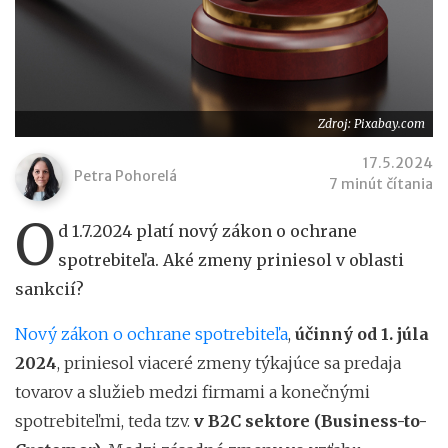
Zdroj: Pixabay.com
17.5.2024
Petra Pohorelá
7 minút čítania
O
d 1.7.2024 platí nový zákon o ochrane
spotrebiteľa. Aké zmeny priniesol v oblasti
sankcií?
Nový zákon o ochrane spotrebiteľa
,
účinný od 1. júla
2024
, priniesol viaceré zmeny týkajúce sa predaja
tovarov a služieb medzi firmami a konečnými
spotrebiteľmi, teda tzv.
v B2C sektore (Business-to-