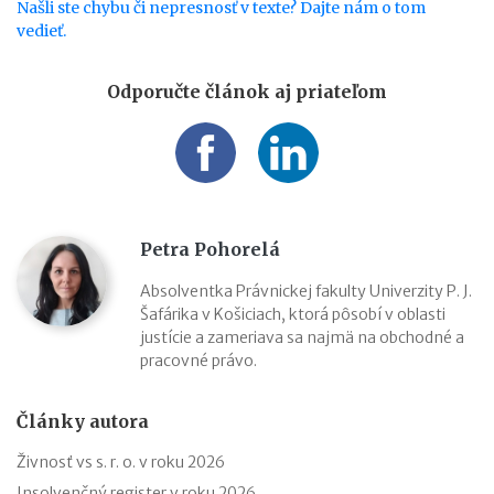
Našli ste chybu či nepresnosť v texte? Dajte nám o tom
vedieť.
Odporučte článok aj priateľom
Petra Pohorelá
Absolventka Právnickej fakulty Univerzity P. J.
Šafárika v Košiciach, ktorá pôsobí v oblasti
justície a zameriava sa najmä na obchodné a
pracovné právo.
Články autora
Živnosť vs s. r. o. v roku 2026
Insolvenčný register v roku 2026