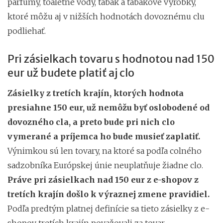
parfumy, toaletné vody, tabak a tabakové výrobky,
ktoré môžu aj v nižších hodnotách dovoznému clu
podliehať.
Pri zásielkach tovaru s hodnotou nad 150
eur už budete platiť aj clo
Zásielky z tretích krajín, ktorých hodnota
presiahne 150 eur, už nemôžu byť oslobodené od
dovozného cla, a preto bude pri nich clo
vymerané a príjemca ho bude musieť zaplatiť.
Výnimkou sú len tovary, na ktoré sa podľa colného
sadzobníka Európskej únie neuplatňuje žiadne clo.
Práve pri zásielkach nad 150 eur z e-shopov z
tretích krajín došlo k výraznej zmene pravidiel.
Podľa predtým platnej definície sa tieto zásielky z e-
shopov tretích krajín považovali za tovar