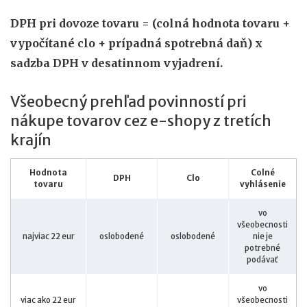
DPH pri dovoze tovaru = (colná hodnota tovaru +
vypočítané clo + prípadná spotrebná daň) x
sadzba DPH v desatinnom vyjadrení.
Všeobecný prehľad povinností pri
nákupe tovarov cez e-shopy z tretích
krajín
Hodnota
Colné
DPH
Clo
tovaru
vyhlásenie
vo
všeobecnosti
najviac 22 eur
oslobodené
oslobodené
nie je
potrebné
podávať
vo
viac ako 22 eur
všeobecnosti