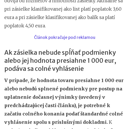
odvíja od rozmerov a hmotnosti zásielky. Aktuálne sa
pri zásielke klasifikovanej ako list platí poplatok 3,60
eura a pri zásielke klasifikovanej ako balík sa platí
poplatok 4,50 eura.
Článok pokračuje pod reklamou
Ak zásielka nebude spĺňať podmienky
alebo jej hodnota presiahne 1 000 eur,
podáva sa colné vyhlásenie
V prípade, že hodnota tovaru presiahne 1 000 eur
alebo nebudú splnené podmienky pre postup na
uplatnenie dočasnej výnimky (uvedený v
predchádzajúcej časti článku), je potrebné k
začatiu colného konania podať štandardné colné
vyhlásenie spolu s príslušnými dokladmi.
K