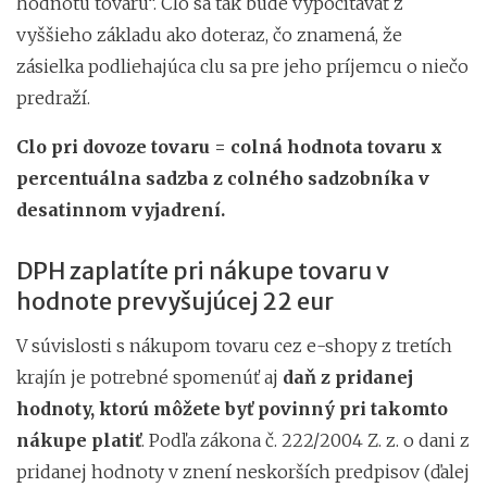
hodnotu tovaru“. Clo sa tak bude vypočítavať z
vyššieho základu ako doteraz, čo znamená, že
zásielka podliehajúca clu sa pre jeho príjemcu o niečo
predraží.
Clo pri dovoze tovaru = colná hodnota tovaru x
percentuálna sadzba z colného sadzobníka v
desatinnom vyjadrení.
DPH zaplatíte pri nákupe tovaru v
hodnote prevyšujúcej 22 eur
V súvislosti s nákupom tovaru cez e-shopy z tretích
krajín je potrebné spomenúť aj
daň z pridanej
hodnoty, ktorú môžete byť povinný pri takomto
nákupe platiť
. Podľa zákona č. 222/2004 Z. z. o dani z
pridanej hodnoty v znení neskorších predpisov (ďalej