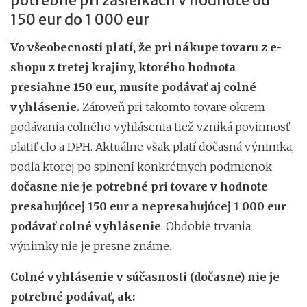
potrebné pri zásielkach v hodnote od
150 eur do 1 000 eur
Vo všeobecnosti platí, že pri nákupe tovaru z e-
shopu z tretej krajiny, ktorého hodnota
presiahne 150 eur, musíte podávať aj colné
vyhlásenie.
Zároveň pri takomto tovare okrem
podávania colného vyhlásenia tiež vzniká povinnosť
platiť clo a DPH. Aktuálne však platí dočasná výnimka,
podľa ktorej po splnení konkrétnych podmienok
dočasne nie je potrebné pri tovare v hodnote
presahujúcej 150 eur a nepresahujúcej 1 000 eur
podávať colné vyhlásenie
. Obdobie trvania
výnimky nie je presne známe.
Colné vyhlásenie v súčasnosti (dočasne) nie je
potrebné podávať, ak: