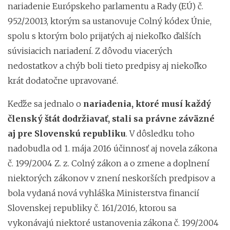
nariadenie Európskeho parlamentu a Rady (EÚ) č.
952/20013, ktorým sa ustanovuje Colný kódex Únie,
spolu s ktorým bolo prijatých aj niekoľko ďalších
súvisiacich nariadení. Z dôvodu viacerých
nedostatkov a chýb boli tieto predpisy aj niekoľko
krát dodatočne upravované.
Keďže sa jednalo o
nariadenia, ktoré musí každý
členský štát dodržiavať, stali sa právne záväzné
aj pre Slovenskú republiku
. V dôsledku toho
nadobudla od 1. mája 2016 účinnosť aj novela zákona
č. 199/2004 Z. z. Colný zákon a o zmene a doplnení
niektorých zákonov v znení neskorších predpisov a
bola vydaná nová vyhláška Ministerstva financií
Slovenskej republiky č. 161/2016, ktorou sa
vykonávajú niektoré ustanovenia zákona č. 199/2004