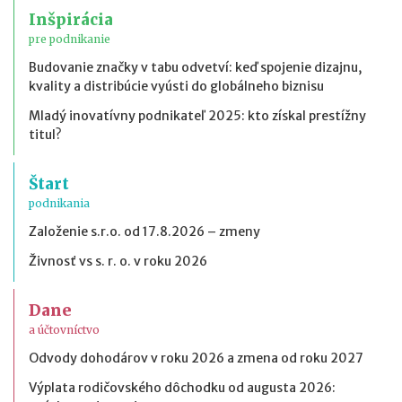
Inšpirácia
pre podnikanie
Budovanie značky v tabu odvetví: keď spojenie dizajnu,
kvality a distribúcie vyústi do globálneho biznisu
Mladý inovatívny podnikateľ 2025: kto získal prestížny
titul?
Štart
podnikania
Založenie s.r.o. od 17.8.2026 – zmeny
Živnosť vs s. r. o. v roku 2026
Dane
a účtovníctvo
Odvody dohodárov v roku 2026 a zmena od roku 2027
Výplata rodičovského dôchodku od augusta 2026: