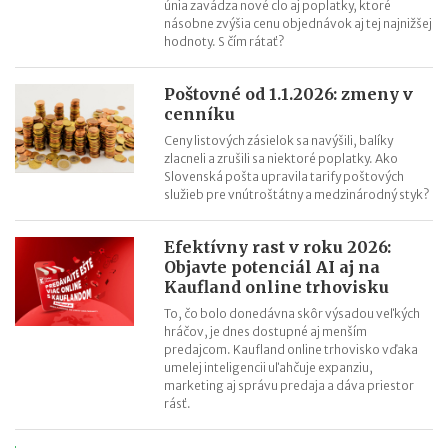
únia zavádza nové clo aj poplatky, ktoré
násobne zvýšia cenu objednávok aj tej najnižšej
hodnoty. S čím rátať?
Poštovné od 1.1.2026: zmeny v
cenníku
Ceny listových zásielok sa navýšili, balíky
zlacneli a zrušili sa niektoré poplatky. Ako
Slovenská pošta upravila tarify poštových
služieb pre vnútroštátny a medzinárodný styk?
Efektívny rast v roku 2026:
Objavte potenciál AI aj na
Kaufland online trhovisku
To, čo bolo donedávna skôr výsadou veľkých
hráčov, je dnes dostupné aj menším
predajcom. Kaufland online trhovisko vďaka
umelej inteligencii uľahčuje expanziu,
marketing aj správu predaja a dáva priestor
rásť.