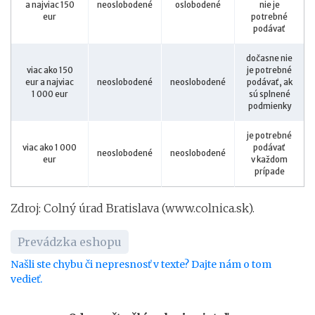
a najviac 150
neoslobodené
oslobodené
nie je
eur
potrebné
podávať
dočasne nie
viac ako 150
je potrebné
eur a najviac
neoslobodené
neoslobodené
podávať, ak
1 000 eur
sú splnené
podmienky
je potrebné
viac ako 1 000
podávať
neoslobodené
neoslobodené
eur
v každom
prípade
Zdroj: Colný úrad Bratislava (www.colnica.sk).
Prevádzka eshopu
Našli ste chybu či nepresnosť v texte? Dajte nám o tom
vedieť.