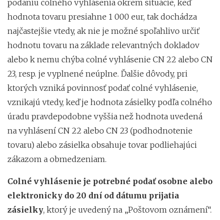
podaniu colného vyhlásenia okrem situácie, keď
hodnota tovaru presiahne 1 000 eur, tak dochádza
najčastejšie vtedy, ak nie je možné spoľahlivo určiť
hodnotu tovaru na základe relevantných dokladov
alebo k nemu chýba colné vyhlásenie CN 22 alebo CN
23, resp. je vyplnené neúplne. Ďalšie dôvody, pri
ktorých vzniká povinnosť podať colné vyhlásenie,
vznikajú vtedy, keď je hodnota zásielky podľa colného
úradu pravdepodobne vyššia než hodnota uvedená
na vyhlásení CN 22 alebo CN 23 (podhodnotenie
tovaru) alebo zásielka obsahuje tovar podliehajúci
zákazom a obmedzeniam.
Colné vyhlásenie je potrebné podať osobne alebo
elektronicky do 20 dní od dátumu prijatia
zásielky
, ktorý je uvedený na „Poštovom oznámení“.