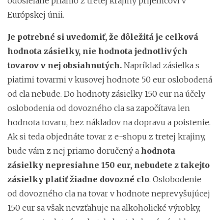
odosielané priamo z tretej krajiny príjemcovi v
Európskej únii.
Je potrebné si uvedomiť, že dôležitá je celková
hodnota zásielky, nie hodnota jednotlivých
tovarov v nej obsiahnutých.
Napríklad zásielka s
piatimi tovarmi v kusovej hodnote 50 eur oslobodená
od cla nebude. Do hodnoty zásielky 150 eur na účely
oslobodenia od dovozného cla sa započítava len
hodnota tovaru, bez nákladov na dopravu a poistenie.
Ak si teda objednáte tovar z e-shopu z tretej krajiny,
bude vám z nej priamo doručený a
hodnota
zásielky nepresiahne 150 eur, nebudete z takejto
zásielky platiť žiadne dovozné clo
. Oslobodenie
od dovozného cla na tovar v hodnote neprevyšujúcej
150 eur sa však nevzťahuje na alkoholické výrobky,