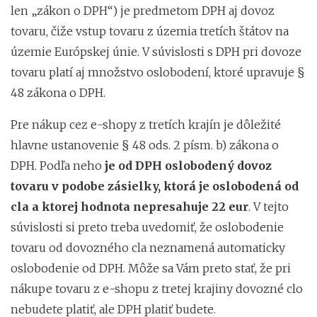
len „zákon o DPH“) je predmetom DPH aj dovoz
tovaru, čiže vstup tovaru z územia tretích štátov na
územie Európskej únie. V súvislosti s DPH pri dovoze
tovaru platí aj množstvo oslobodení, ktoré upravuje §
48 zákona o DPH.
Pre nákup cez e-shopy z tretích krajín je dôležité
hlavne ustanovenie § 48 ods. 2 písm. b) zákona o
DPH. Podľa neho
je od DPH oslobodený dovoz
tovaru v podobe zásielky, ktorá je oslobodená od
cla a ktorej hodnota nepresahuje 22 eur
. V tejto
súvislosti si preto treba uvedomiť, že oslobodenie
tovaru od dovozného cla neznamená automaticky
oslobodenie od DPH. Môže sa Vám preto stať, že pri
nákupe tovaru z e-shopu z tretej krajiny dovozné clo
nebudete platiť, ale DPH platiť budete.