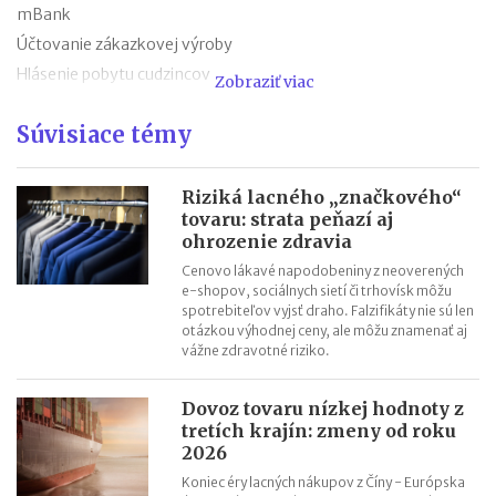
mBank
Účtovanie zákazkovej výroby
Hlásenie pobytu cudzincov
Zobraziť viac
Nepredajné zásoby
Súvisiace témy
Cestovné náhrady pri elektromobiloch
Odpisovanie elektromobilov a elektrobicyklov
Kontroly v oblasti registratúry
Riziká lacného „značkového“
tovaru: strata peňazí aj
Registratúrny plán a registratúrny poriadok
ohrozenie zdravia
Cenovo lákavé napodobeniny z neoverených
e-shopov, sociálnych sietí či trhovísk môžu
spotrebiteľov vyjsť draho. Falzifikáty nie sú len
otázkou výhodnej ceny, ale môžu znamenať aj
vážne zdravotné riziko.
Dovoz tovaru nízkej hodnoty z
tretích krajín: zmeny od roku
2026
Koniec éry lacných nákupov z Číny - Európska