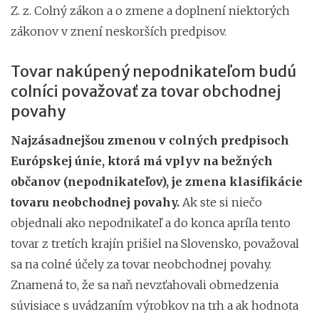
Z. z. Colný zákon a o zmene a doplnení niektorých
zákonov v znení neskorších predpisov.
Tovar nakúpený nepodnikateľom budú
colníci považovať za tovar obchodnej
povahy
Najzásadnejšou zmenou v colných predpisoch
Európskej únie, ktorá má vplyv na bežných
občanov (nepodnikateľov), je zmena klasifikácie
tovaru neobchodnej povahy.
Ak ste si niečo
objednali ako nepodnikateľ a do konca apríla tento
tovar z tretích krajín prišiel na Slovensko, považoval
sa na colné účely za tovar neobchodnej povahy.
Znamená to, že sa naň nevzťahovali obmedzenia
súvisiace s uvádzaním výrobkov na trh a ak hodnota