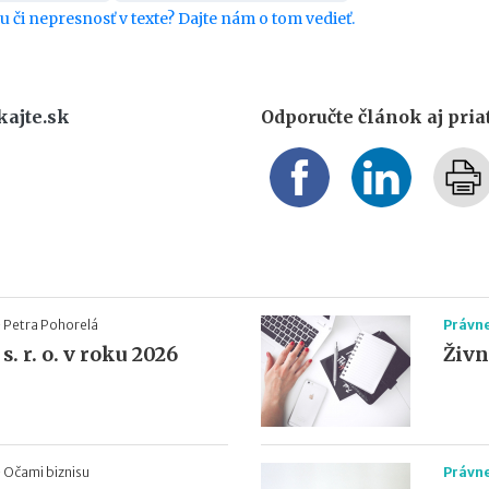
bu či nepresnosť v texte? Dajte nám o tom vedieť.
kajte.sk
Odporučte článok aj pri
-
Petra Pohorelá
Právn
s. r. o. v roku 2026
Živno
-
Očami biznisu
Právn