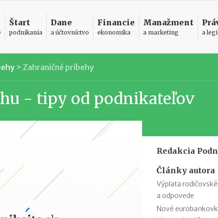
Štart
Dane
Financie
Manažment
Prá
e
podnikania
a účtovníctvo
ekonomika
a marketing
a legi
behy
>
Zahraničné príbehy
hu - tipy od podnikateľov
Redakcia Podn
Články autora
Výplata rodičovsk
a odpovede
Nové eurobankovky: