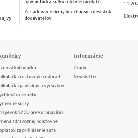
najviac ľudí a koľko môžete zarobiť?
1.1.20
Zariaďovanie firmy bez chaosu a desiatok
Elektr
 aj vy
dodávateľov
Pomôcky
Informácie
zdová kalkulačka
Úrady
alkulačka cestovných náhrad
Newsletter
alkulačka paušálnych výdavkov
ýchlosť internetu
ýmenné kurzy
ríspevok SZČO pre koronavírus
mena zdravotnej poisťovne
oplatok za prihlásenie auta