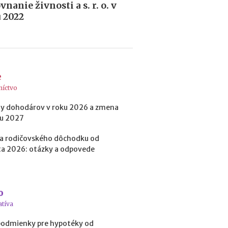
p
nanie živnosti a s. r. o. v
r
 2022
e
d
i
n
v
e
e
s
níctvo
t
í
y dohodárov v roku 2026 a zmena
c
ku 2027
i
o
a rodičovského dôchodku od
u
a 2026: otázky a odpovede
d
o
k
r
o
y
atíva
p
t
podmienky pre hypotéky od
o