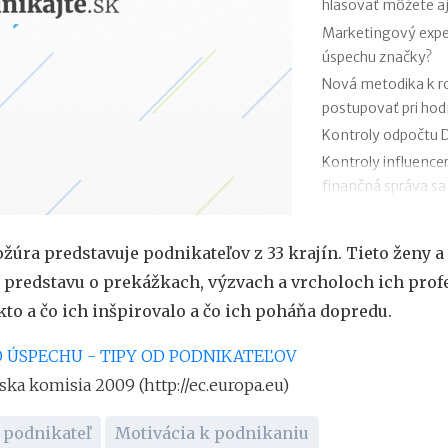
hlasovať môžete aj
Marketingový exper
úspechu značky?
Nová metodika k 
postupovať pri ho
Kontroly odpočtu D
Kontroly influence
finančná správa sa
Zmeny v e-faktúre:
VÚB mení podmienk
ožúra predstavuje podnikateľov z 33 krajín. Tieto ženy 
kariet od 1.7.2026
 predstavu o prekážkach, výzvach a vrcholoch ich profe
Mýty o dôchodkovej
kto a čo ich inšpirovalo a čo ich poháňa dopredu.
Kedy vznikajú abso
poisťovni?
 ÚSPECHU - TIPY OD PODNIKATEĽOV
ska komisia 2009 (http://ec.europa.eu)
 podnikateľ
Motivácia k podnikaniu