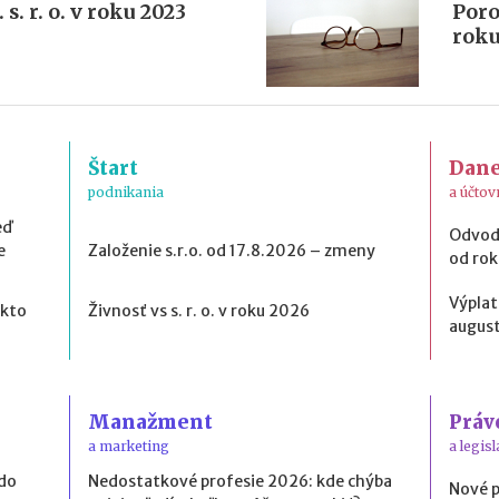
 s. r. o. v roku 2023
Porov
roku
Štart
Dan
podnikania
a účtov
eď
Odvod
e
Založenie s.r.o. od 17.8.2026 – zmeny
od ro
Výplat
 kto
Živnosť vs s. r. o. v roku 2026
august
Manažment
Práv
a marketing
a legisl
 do
Nedostatkové profesie 2026: kde chýba
Nové 