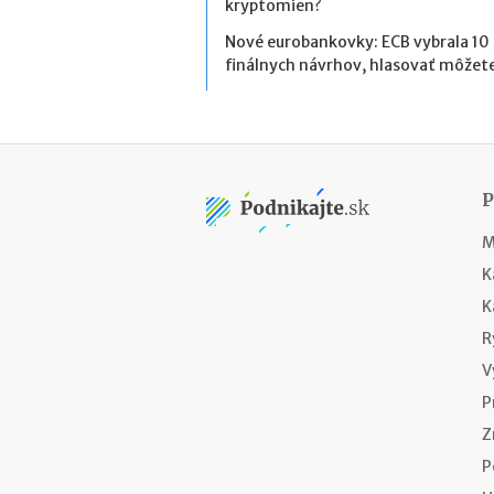
kryptomien?
Nové eurobankovky: ECB vybrala 10
finálnych návrhov, hlasovať môžete
M
K
K
R
V
P
Z
P