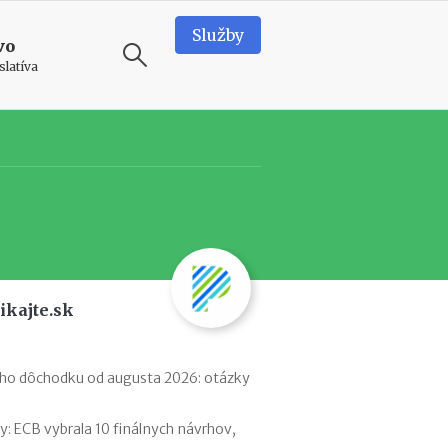
Služby
vo
slatíva
ODPORÚČAME
N
o
v
é
p
o
d
ikajte.sk
m
i
e
n
ého dôchodku od augusta 2026: otázky
k
y
 ECB vybrala 10 finálnych návrhov,
p