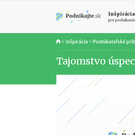
Inšpirácia
pre podnikani
>
Inšpirácia
>
Podnikateľské prí
Tajomstvo úspec