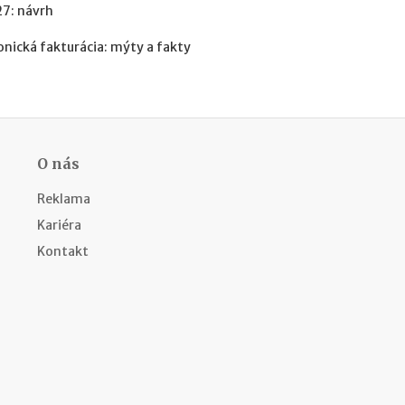
27: návrh
m
i
onická fakturácia: mýty a fakty
e
n
?
Z
O nás
a
r
Reklama
i
a
Kariéra
ď
Kontakt
o
v
a
n
i
e
f
i
r