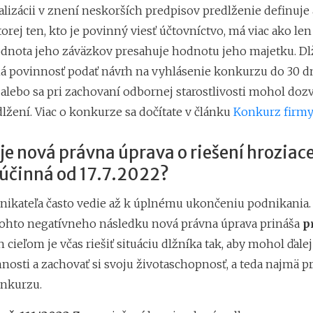
alizácii v znení neskorších predpisov predlženie definuje
ktorej ten, kto je povinný viesť účtovníctvo, má viac ako le
hodnota jeho záväzkov presahuje hodnotu jeho majetku. Dl
á povinnosť podať návrh na vyhlásenie konkurzu do 30 dn
alebo sa pri zachovaní odbornej starostlivosti mohol dozv
lžení. Viac o konkurze sa dočítate v článku
Konkurz firmy (
je nová právna úprava o riešení hroziac
účinná od 17.7.2022?
ikateľa často vedie až k úplnému ukončeniu podnikania.
tohto negatívneho následku nová právna úprava prináša
p
ch cieľom je včas riešiť situáciu dlžníka tak, aby mohol ďal
nnosti a zachovať si svoju životaschopnosť, a teda najmä p
nkurzu.