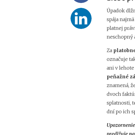
Úpadok dlžn
spája najmä
platnej práv
neschopný a
Za
platobn
označuje ta
ani v lehot
peňažné zá
znamená, že
dvoch faktú
splatnosti, 
dní po ich s
Upozornenie
predlžuje na