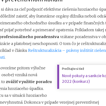
i dáva za cieľ podporiť efektívne riešenia hroziaceho úpa
dôležité zaistiť, aby štatutárne orgány dlžníka neboli odr
rimeraného obchodného úsudku a v prípade finančných ť
ť prijať potrebné a primerané opatrenia. Príkladom takej
profesionálneho poradenstva
vrátane poradenstva v ob
izácie a platobnej neschopnosti. O tom čo je reštrukturaliz
príklad v článku
Reštrukturalizácia – právny inštitút riešen
sti
.
hovoríme pritom výlučne
Prečítajte si tiež
j osobe) vzniká nová
Nové pokuty a sankcie ko
2022 (konkurz)
a to
zvážiť využitie poradcu
šenia hroziaceho úpadku.
u sa v situácii hroziaceho
 nevyhnutná. Dokonca v prípade verejnej preventívnej