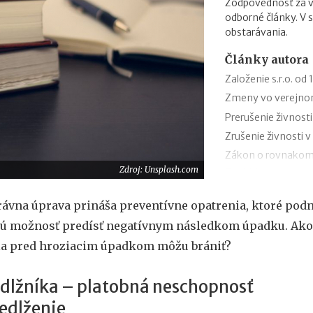
Zodpovednosť za va
odborné články. V 
obstarávania.
Články autora
Založenie s.r.o. o
Zmeny vo verejnom
Prerušenie živnosti
Zrušenie živnosti v
Zákon o rovnakom
Zdroj: Unsplash.com
7.6.2026
Dohoda o brigádnic
rávna úprava prináša preventívne opatrenia, ktoré pod
Dohoda o vykonaní 
jú možnosť predísť negatívnym následkom úpadku. Ako
roku 2026
ia pred hroziacim úpadkom môžu brániť?
Založenie a vznik s
Založenie živnosti
dlžníka – platobná neschopnosť
Prekážky v práci pr
1.1.2026
edlženie