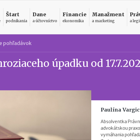
Štart
Dane
Financie
Manažment
Prá
e
podnikania
a účtovníctvo
ekonomika
a marketing
a legi
e pohľadávok
hroziaceho úpadku od 17.7.202
Paulína Vargi
Absolventka Právni
advokátskou praxou
vymáhania pohľad