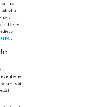
 ako takú
e
h
n jedného
y
žník v
p
o
í, od kedy
t
edieť o
é
k
s.r.o.)
.
y
o
eho
d
1
.
1
 Pre
.
2
reventívne
0
ej pokračovať
2
7
redísť
:
n
á