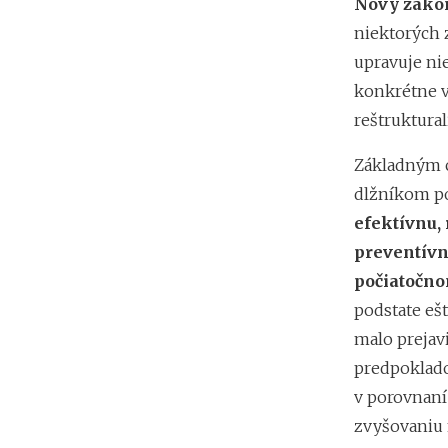
Nový zákon 
niektorých z
upravuje ni
konkrétne v
reštruktural
Základným 
dlžníkom po
efektívnu,
preventívn
počiatočno
podstate ešt
malo prejavi
predpoklado
v porovnaní
zvyšovaniu 