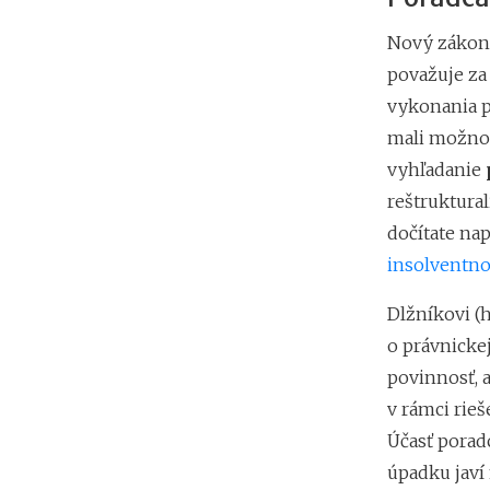
Nový zákon s
považuje za 
vykonania p
mali možnos
vyhľadanie
reštruktural
dočítate na
insolventno
Dlžníkovi (
o právnicke
povinnosť, 
v rámci rie
Účasť poradc
úpadku javí