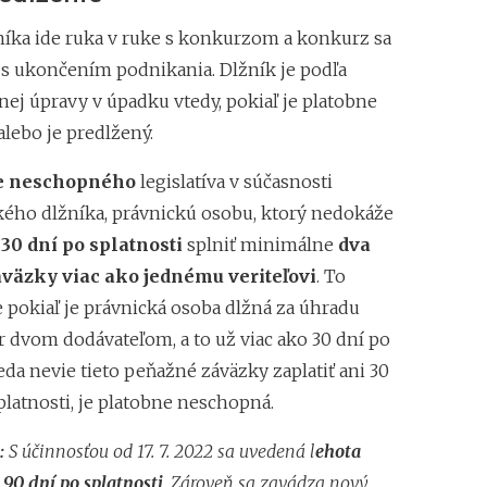
íka ide ruka v ruke s konkurzom a konkurz sa
 s ukončením podnikania. Dlžník je podľa
nej úpravy v úpadku vtedy, pokiaľ je platobne
lebo je predlžený.
e neschopného
legislatíva v súčasnosti
kého dlžníka, právnickú osobu, ktorý nedokáže
e
30 dní po splatnosti
splniť minimálne
dva
väzky viac ako jednému veriteľovi
. To
 pokiaľ je právnická osoba dlžná za úhradu
r dvom dodávateľom, a to už viac ako 30 dní po
teda nevie tieto peňažné záväzky zaplatiť ani 30
platnosti, je platobne neschopná.
:
S účinnosťou od 17. 7. 2022 sa uvedená l
ehota
 90 dní po splatnosti
. Zároveň sa zavádza nový