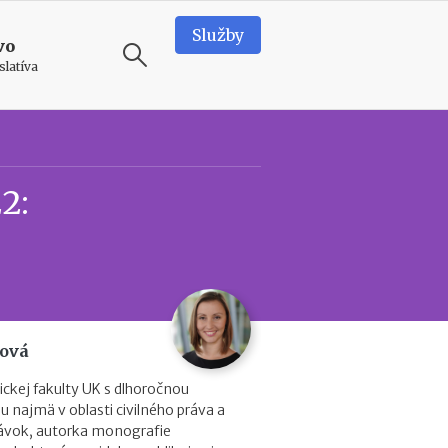
Služby
vo
slatíva
ODPORÚČAME
N
2:
e
d
o
s
t
a
t
k
cová
o
v
ckej fakulty UK s dlhoročnou
é
 najmä v oblasti civilného práva a
p
ávok, autorka monografie
r