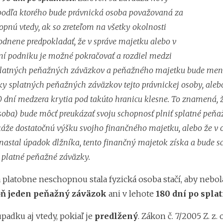
podľa ktorého bude právnická osoba považovaná za
opnú vtedy, ak so zreteľom na všetky okolnosti
nene predpokladať, že v správe majetku alebo v
í podniku je možné pokračovať a rozdiel medzi
splatných peňažných záväzkov a peňažného majetku bude men
ky splatných peňažných záväzkov tejto právnickej osoby, aleb
0 dní medzera krytia pod takúto hranicu klesne. To znamená, 
soba) bude môcť preukázať svoju schopnosť plniť splatné peň
káže dostatočnú výšku svojho finančného majetku, alebo že v 
 nastal úpadok dlžníka, tento finančný majetok získa a bude 
e platné peňažné záväzky.
a platobne neschopnou stala fyzická osoba stačí, aby nebo
oň jeden peňažný záväzok
ani v lehote
180 dní po splat
úpadku aj vtedy, pokiaľ je
predlžený
. Zákon č. 7/2005 Z. z