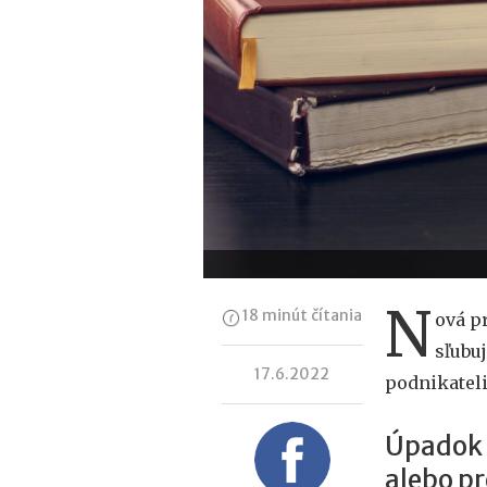
N
18 minút čítania
ová p
sľubu
17.6.2022
podnikatel
Úpadok 
alebo pr