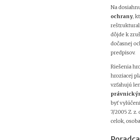
Na dosiahnu
ochrany
, 
reštruktural
dôjde k zru
dočasnej oc
predpisov.
Riešenia hr
hroziacej p
vzťahujú len
právnický
byť vylúčen
7/2005 Z. z.
celok, osoba
Poradca