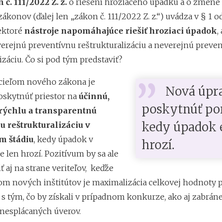
č. 111/2022 Z. z.
o riešení hroziaceho úpadku a o zmene
ákonov (ďalej len „zákon č. 111/2022 Z. z.“) uvádza v § 1 ods
ektoré
nástroje napomáhajúce riešiť hroziaci úpadok
,
erejnú preventívnu reštrukturalizáciu a neverejnú preve
izáciu. Čo si pod tým predstaviť?
cieľom nového zákona je
Nová úpr
skytnúť priestor na
účinnú,
poskytnúť po
 rýchlu a transparentnú
kedy úpadok e
u reštrukturalizáciu v
m štádiu
, kedy úpadok v
hrozí.
e len hrozí. Pozitívum by sa ale
ť aj na strane veriteľov, keďže
m nových inštitútov je maximalizácia celkovej hodnoty p
 s tým, čo by získali v prípadnom konkurze, ako aj zabrán
nesplácaných úverov.