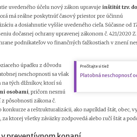
tie uvedeného účelu nový zákon upravuje
inštitút tzv. 
ktorá má reálne poskytnúť časový priestor pre účinnú
izáciu a dosiahnutie vyššie uvedeného cieľa. Súčasne od 17
šeniu dočasnej ochrany upravenej zákonom č. 421/2020 Z. 
hrane podnikateľov vo finančných ťažkostiach v znení ne
oziaceho úpadku z dôvodu
Prečítajte si tiež
latobnej neschopnosti sa však
Platobná neschopnosť od
 na tých dlžníkov, ktorí sú
mi osobami
, pričom nesmú
í z pôsobnosti zákona č.
 o konkurze a reštrukturalizácii, ako napríklad štát, obec,
, za ktorej všetky záväzky zodpovedá alebo ručí štát a pod
 v preventívnom konaní