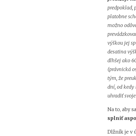
predpoklad, 
platobne sch
možno odôvod
prevádzkovan
výškou jej 
desatina výš
dlhšej ako 6
(právnická o
tým, že preu
dní, od kedy
uhradiť svoj
Na to, aby s
splniť asp
Dlžník je v 