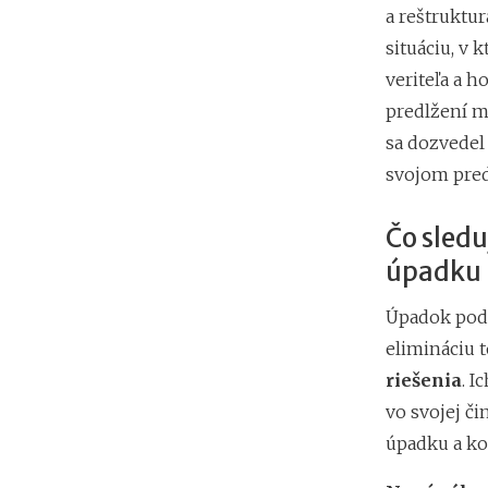
a reštruktur
situáciu, v 
veriteľa a 
predlžení m
sa dozvedel 
svojom pred
Čo sledu
úpadku 
Úpadok podn
elimináciu 
riešenia
. I
vo svojej či
úpadku a ko