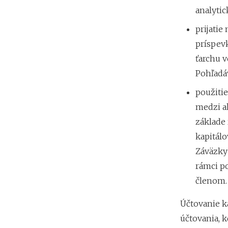
analytic
prijati
príspev
ťarchu 
Pohľadáv
použiti
medzi a
základe
kapitálo
Záväzky
rámci po
členom.
Účtovanie k
účtovania, 