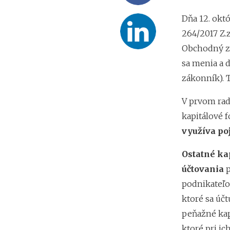
Dňa 12. októ
264/2017 Z.z
Obchodný zá
sa menia a 
zákonník). T
V prvom rad
kapitálové 
využíva po
Ostatné ka
účtovania
p
podnikateľov
ktoré sa účt
peňažné kap
ktoré pri i