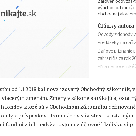
Zároveň odovzdáva 
výučbou odbornýc
obchodnej akadémi
Články autora
Odvody z dohody v
Preddavky na daň z
Daňové priznanie p
zahraničia za rok 2
PN a nemocenské ž
Podpora v nezames
Odklad daňového pr
sťou od 1.1.2018 bol novelizovaný Obchodný zákonník, 
vzor
k viacerým zmenám. Zmeny v zákone sa týkajú aj ostatn
Ročné zúčtovanie d
ch fondov, ktoré sú v Obchodnom zákonníku definované
Výpočet čistej mzd
Daňový bonus na di
fondy z príspevkov. O zmenách v súvislosti s ostatnými
Daňový bonus na di
i fondmi a ich nadväznosťou na účtovné hľadisko si pre