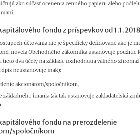
účtujú ako súčasť ocenenia cenného papieru alebo podiel
imaní.
kapitálového fondu z príspevkov od 1.1.201
ostupoch účtovania nie je špecificky definované ako je m
fond, novela Obchodného zákonníka ustanovuje použitie 
a tieto dva účely na základe rozhodnutia valného zhromaž
edpis neustanovuje inak):
elenie akcionárom/spoločníkom,
e základného imania (ak tak ustanovuje zakladateľská zml
.
 kapitálového fondu na prerozdelenie
rom/spoločníkom