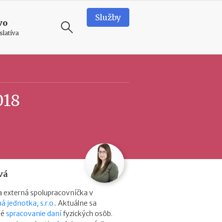
Služby
vo
slatíva
ODPORÚČAME
T
018
e
a
m
b
u
i
l
d
vá
i
n
 externá spolupracovníčka v
g
á jednotka, s.r.o.
. Aktuálne sa
v
né
spracovanie daní
fyzických osôb.
o