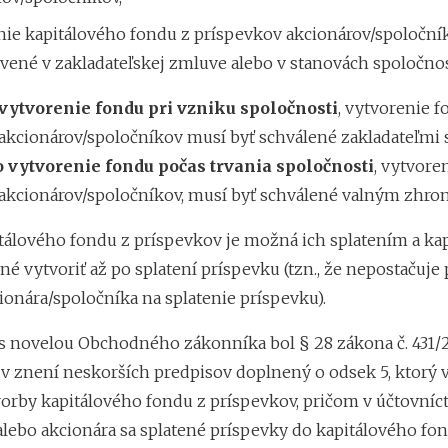
nie kapitálového fondu z príspevkov akcionárov/spoloční
vené v zakladateľskej zmluve alebo v stanovách spoločnos
 vytvorenie fondu pri vzniku spoločnosti
, vytvorenie f
akcionárov/spoločníkov musí byť schválené zakladateľmi 
o vytvorenie fondu počas trvania spoločnosti
, vytvore
akcionárov/spoločníkov, musí byť schválené valným zhr
tálového fondu z príspevkov je možná ich splatením a kap
é vytvoriť až po splatení príspevku (tzn., že nepostačuje 
ionára/spoločníka na splatenie príspevku).
i s novelou Obchodného zákonníka bol § 28 zákona č. 431/2
 v znení neskorších predpisov doplnený o odsek 5, ktorý
vorby kapitálového fondu z príspevkov, pričom v účtovníc
alebo akcionára sa splatené príspevky do kapitálového fo