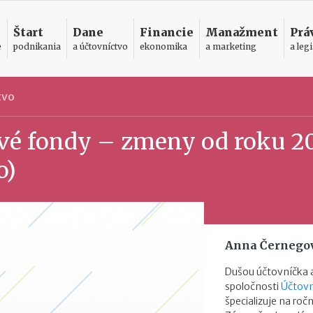
Štart
Dane
Financie
Manažment
Prá
e
podnikania
a účtovníctvo
ekonomika
a marketing
a legi
tvo
ové fondy – zmeny od roku 2
o)
Anna Černego
Dušou účtovníčka a
spoločnosti
Účtovn
špecializuje na roč