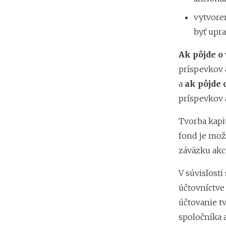
vytvore
byť upra
Ak pôjde o
príspevkov 
a
ak pôjde 
príspevkov 
Tvorba kapi
fond je možn
záväzku akc
V súvislost
účtovníctve
účtovanie t
spoločníka 