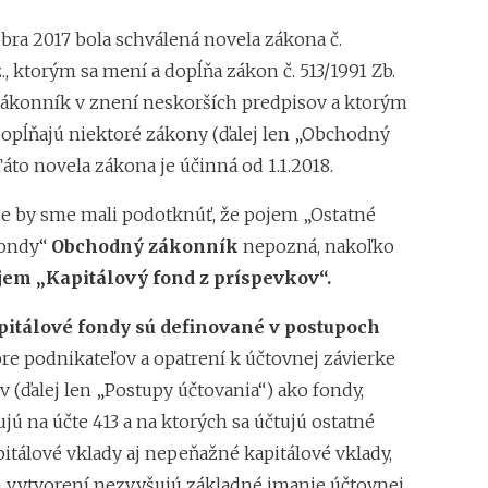
bra 2017 bola schválená novela zákona č.
., ktorým sa mení a dopĺňa zákon č. 513/1991 Zb.
konník v znení neskorších predpisov a ktorým
dopĺňajú niektoré zákony (ďalej len „Obchodný
áto novela zákona je účinná od 1.1.2018.
e by sme mali podotknúť, že pojem „Ostatné
fondy“
Obchodný zákonník
nepozná, nakoľko
jem „Kapitálový fond z príspevkov“.
pitálové fondy sú definované v postupoch
re podnikateľov a opatrení k účtovnej závierke
 (ďalej len „Postupy účtovania“) ako fondy,
ujú na účte 413 a na ktorých sa účtujú ostatné
itálové vklady aj nepeňažné kapitálové vklady,
ch vytvorení nezvyšujú základné imanie účtovnej