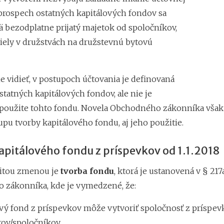
 prospech ostatných kapitálových fondov sa
ä bezodplatne prijatý majetok od spoločníkov,
iely v družstvách na družstevnú bytovú
vidieť, v postupoch účtovania je definovaná
statných kapitálových fondov, ale nie je
použite tohto fondu. Novela Obchodného zákonníka však
pu tvorby kapitálového fondu, aj jeho použitie.
apitálového fondu z príspevkov od 1.1.2018
žitou zmenou je
tvorba fondu
, ktorá je ustanovená v § 217a
zákonníka, kde je vymedzené, že:
ový fond z príspevkov môže vytvoriť spoločnosť z príspev
rov/spoločníkov,