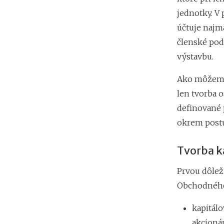
jednotky. V
účtuje najm
členské pod
výstavbu.
Ako môžeme 
len tvorba o
definované 
okrem postu
Tvorba k
Prvou dôle
Obchodného 
kapitál
akcioná