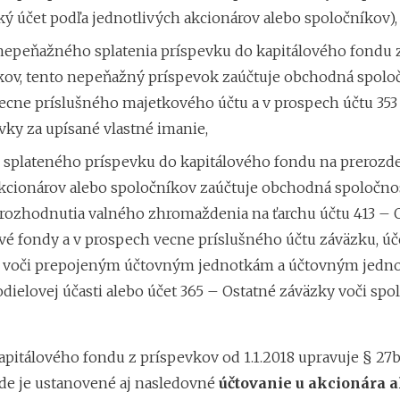
ký účet podľa jednotlivých akcionárov alebo spoločníkov),
e nepeňažného splatenia príspevku do kapitálového fondu 
kov, tento nepeňažný príspevok zaúčtuje obchodná spolo
vecne príslušného majetkového účtu a v prospech účtu 353
ky za upísané vlastné imanie,
e splateného príspevku do kapitálového fondu na prerozd
kcionárov alebo spoločníkov zaúčtuje obchodná spoločno
 rozhodnutia valného zhromaždenia na ťarchu účtu 413 – 
vé fondy a v prospech vecne príslušného účtu záväzku, úč
 voči prepojeným účtovným jednotkám a účtovným jedn
dielovej účasti alebo účet 365 – Ostatné záväzky voči sp
apitálového fondu z príspevkov od 1.1.2018 upravuje § 27
kde je ustanovené aj nasledovné
účtovanie u akcionára a