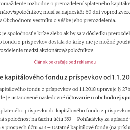
romaždenie rozhodne o prerozdelení splateného kapitálo
nárov/spoločníkov, musí sa najneskôr 60 dní vopred zvere
 Obchodnom vestníku o výške jeho prerozdelenia.
k je spoločnosť v kríze alebo ak by sa v dôsledku prerozde
o fondu z príspevkov dostala do krízy, nie je možné použi
rozdelenie medzi akcionárov/spoločníkov.
Článok pokračuje pod reklamou
e kapitálového fondu z príspevkov od 1.1.2
apitálového fondu z príspevkov od 1.1.2018 upravuje § 27
kde je ustanovené nasledovné
účtovanie u obchodnej spo
 splateného príspevku do kapitálového fondu z príspevkov
á spoločnosť na ťarchu účtu 353 – Pohľadávky za upísané 
 v prospech účtu 413 – Ostatné kapitálové fondy (na prísl