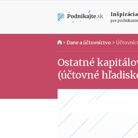
Inšpirácia
pre podnikani
>
Dane a účtovníctvo
>
Účtovníc
Ostatné kapitál
(účtovné hľadisk