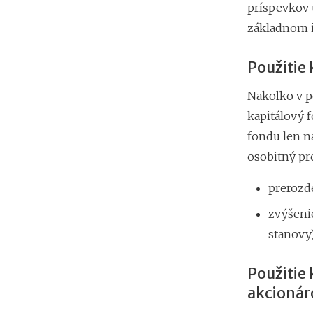
príspevkov 
základnom 
Použitie 
Nakoľko v p
kapitálový 
fondu len n
osobitný pr
prerozd
zvýšeni
stanovy)
Použitie
akcioná