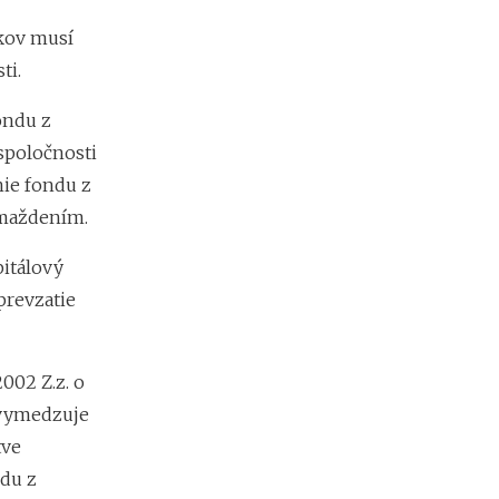
e
kov musí
s
i
ti.
e
2
ondu z
0
2
spoločnosti
6
nie fondu z
:
omaždením.
k
d
e
itálový
c
prevzatie
h
ý
b
a
002 Z.z. o
n
 vymedzuje
a
j
tve
v
ndu z
i