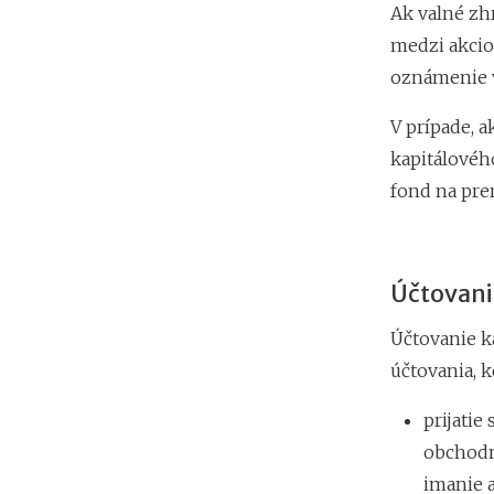
Ak valné zh
medzi akcio
oznámenie v
V prípade, a
kapitálovéh
fond na pre
Účtovani
Účtovanie k
účtovania, 
prijatie
obchodn
imanie a