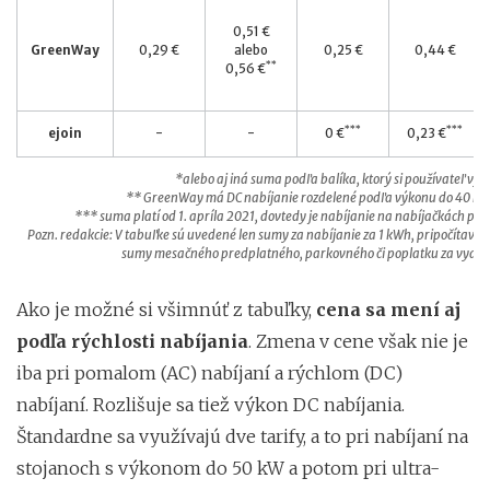
0,51 €
GreenWay
0,29 €
alebo
0,25 €
0,44 €
**
0,56 €
***
***
ejoin
-
-
0 €
0,23 €
*alebo aj iná suma podľa balíka, ktorý si používateľ vyb
** GreenWay má DC nabíjanie rozdelené podľa výkonu do 40 kW 
*** suma platí od 1. apríla 2021, dovtedy je nabíjanie na nabíjačkách p
Pozn. redakcie: V tabuľke sú uvedené len sumy za nabíjanie za 1 kWh, pripočítavaj
sumy mesačného predplatného, parkovného či poplatku za vydani
Ako je možné si všimnúť z tabuľky,
cena sa mení aj
podľa rýchlosti nabíjania
. Zmena v cene však nie je
iba pri pomalom (AC) nabíjaní a rýchlom (DC)
nabíjaní. Rozlišuje sa tiež výkon DC nabíjania.
Štandardne sa využívajú dve tarify, a to pri nabíjaní na
stojanoch s výkonom do 50 kW a potom pri ultra-