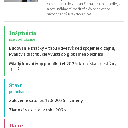
dovolenku) do zahraničia na elektromobile, s
akými nákladmi počítať a čo pred cestou
nepodceniť? Praktické tipy.
Inšpirácia
pre podnikanie
Budovanie značky v tabu odvetví: keď spojenie dizajnu,
kvality a distribúcie vyústi do globálneho biznisu
Mladý inovatívny podnikateľ 2025: kto získal prestížny
titul?
Štart
podnikania
Založenie s.r.o. od 17.8.2026 – zmeny
Živnosť vs s. r. o. v roku 2026
Dane