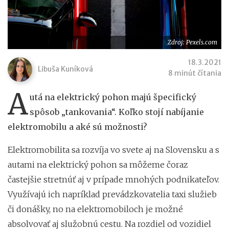
Zdroj: Pexels.com
18.3.2021
Libuša Kuníková
8 minút čítania
A
utá na elektrický pohon majú špecifický
spôsob „tankovania“. Koľko stojí nabíjanie
elektromobilu a aké sú možnosti?
Elektromobilita sa rozvíja vo svete aj na Slovensku a s
autami na elektrický pohon sa môžeme čoraz
častejšie stretnúť aj v prípade mnohých podnikateľov.
Využívajú ich napríklad prevádzkovatelia taxi služieb
či donášky, no na elektromobiloch je možné
absolvovať aj služobnú cestu. Na rozdiel od vozidiel