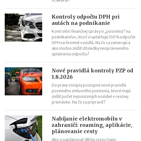
očakávať?
Kontroly odpočtu DPH pri
autách na podnikanie
Kontrolóri finančnej správy si „posvietia“ na
podnikateľov, ktorí si uplatňujú 100 % odpočet
DPH na firemné vozidlá. Na čo sa zamerajú a
ako možno znížiť dôsledky neoprávneného
uplatnenia odpočtu?
Nové pravidlá kontroly PZP od
1.8.2026
Do praxe vstúpia postupne nové pravidlá
povinného zmluvného poistenia, ktoré majú
znížiť počet nepoistených vozidiel v cestnej
premávke. Na čo sa pripraviť?
Nabíjanie elektromobilu v
zahraničí: roaming, aplikácie,
plánovanie cesty
Ako si naplánovať dlhšiu cestu (napr.