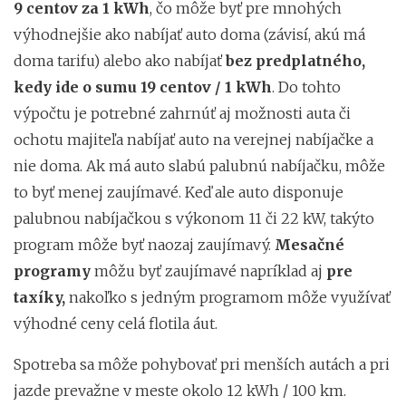
9 centov za 1 kWh
, čo môže byť pre mnohých
výhodnejšie ako nabíjať auto doma (závisí, akú má
doma tarifu) alebo ako nabíjať
bez predplatného,
kedy ide o sumu 19 centov / 1 kWh
. Do tohto
výpočtu je potrebné zahrnúť aj možnosti auta či
ochotu majiteľa nabíjať auto na verejnej nabíjačke a
nie doma. Ak má auto slabú palubnú nabíjačku, môže
to byť menej zaujímavé. Keď ale auto disponuje
palubnou nabíjačkou s výkonom 11 či 22 kW, takýto
program môže byť naozaj zaujímavý.
Mesačné
programy
môžu byť zaujímavé napríklad aj
pre
taxíky,
nakoľko s jedným programom môže využívať
výhodné ceny celá flotila áut.
Spotreba sa môže pohybovať pri menších autách a pri
jazde prevažne v meste okolo 12 kWh / 100 km.