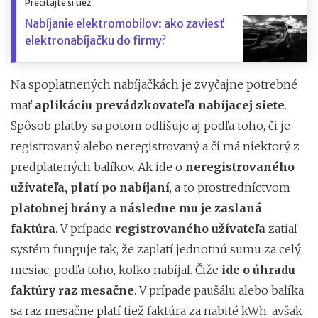
Prečítajte si tiež
Nabíjanie elektromobilov: ako zaviesť
elektronabíjačku do firmy?
Na spoplatnených nabíjačkách je zvyčajne potrebné
mať
aplikáciu prevádzkovateľa nabíjacej siete
.
Spôsob platby sa potom odlišuje aj podľa toho, či je
registrovaný alebo neregistrovaný a či má niektorý z
predplatených balíkov. Ak ide o
neregistrovaného
užívateľa, platí po nabíjaní
, a to prostredníctvom
platobnej brány a následne mu je zaslaná
faktúra
. V prípade
registrovaného užívateľa
zatiaľ
systém funguje tak, že zaplatí jednotnú sumu za celý
mesiac, podľa toho, koľko nabíjal. Čiže
ide o úhradu
faktúry raz mesačne
. V prípade paušálu alebo balíka
sa raz mesačne platí tiež faktúra za nabité kWh, avšak