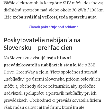
Väčšie elektromobily kategórie SUV môžu dosahovať
diaľničnú spotrebu nad, alebo okolo 30 kWh / 100 km.
Čiže
treba zvážiť aj veľkosť, teda spotrebu auta
.
Článok pokračuje pod reklamou
Poskytovatelia nabíjania na
Slovensku – prehľad cien
Na Slovensku existujú
traja hlavní
prevádzkovatelia nabíjacích staníc
. Ide o ZSE
Drive, GreenWay a ejoin. Tieto spoločnosti stavajú
„nabíjačky“ po území Slovenska, pričom osloviť ich
môžu aj obchody alebo reštaurácie, aby spoločne
nadviazali spoluprácu a postavili nabíjačky pri ich
prevádzkach. Obchodníci či prevádzkovatelia firiem
však môžu osloviť aj iné firmy, ktoré im ale