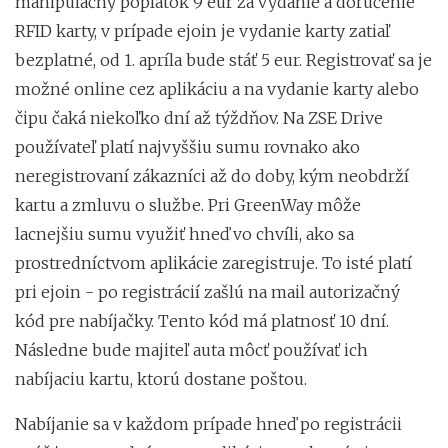
manipulačný poplatok 9 eur za vydanie a doručenie
RFID karty, v prípade ejoin je vydanie karty zatiaľ
bezplatné, od 1. apríla bude stáť 5 eur. Registrovať sa je
možné online cez aplikáciu a na vydanie karty alebo
čipu čaká niekoľko dní až týždňov. Na ZSE Drive
používateľ platí najvyššiu sumu rovnako ako
neregistrovaní zákazníci až do doby, kým neobdrží
kartu a zmluvu o službe. Pri GreenWay môže
lacnejšiu sumu využiť hneď vo chvíli, ako sa
prostredníctvom aplikácie zaregistruje. To isté platí
pri ejoin - po registrácií zašlú na mail autorizačný
kód pre nabíjačky. Tento kód má platnosť 10 dní.
Následne bude majiteľ auta môcť používať ich
nabíjaciu kartu, ktorú dostane poštou.
Nabíjanie sa v každom prípade hneď po registrácii