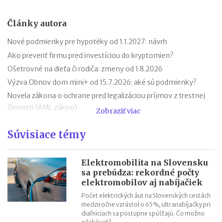
Články autora
Nové podmienky pre hypotéky od 1.1.2027: návrh
Ako preveriť firmu pred investíciou do kryptomien?
Ošetrovné na dieťa či rodiča: zmeny od 1.8.2026
Výzva Obnov dom mini+ od 15.7.2026: aké sú podmienky?
Novela zákona o ochrane pred legalizáciou príjmov z trestnej
činnosti (AML zákon)
Zobraziť viac
Minimálny dôchodok v roku 2027
Súvisiace témy
Sviatok sv. Cyrila a Metoda 2026 už bez zatvorených obchodov
Nabíjanie elektromobilu v zahraničí: roaming, aplikácie,
plánovanie cesty
Elektromobilita na Slovensku
sa prebúdza: rekordné počty
ChatGPT, Gemini a ďalšie AI nástroje: daňové povinnosti pri
elektromobilov aj nabíjačiek
predplatnom
Počet elektrických áut na Slovenských cestách
Zvýšenie pokút za priestupky od 15.7.2026
medziročne vzrástol o 65 %, ultranabíjačky pri
diaľniciach sa postupne spúšťajú. Čo možno