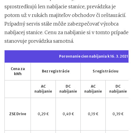
sprostredkujú len nabíjacie stanice, prevádzka je
potom už v rukách majiteľov obchodov či reštaurácií.
Prípadný servis stále môže zabezpečovať výrobca
nabíjacej stanice. Cenu za nabíjanie si v tomto prípade
stanovuje prevádzka samotná.
Porovnanie cien nabíjania k 16. 3. 2021
Cena za
Bez registrácie
S registráciou
kWh
AC
DC
AC
DC
nabíjanie
nabíjanie
nabíjanie
nabíjanie
ZSE Drive
0,29 €
0,49 €
0,19 €
0,39 €