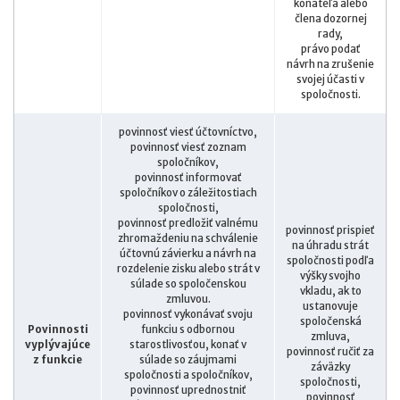
konateľa alebo
člena dozornej
rady,
právo podať
návrh na zrušenie
svojej účasti v
spoločnosti.
povinnosť viesť účtovníctvo,
povinnosť viesť zoznam
spoločníkov,
povinnosť informovať
spoločníkov o záležitostiach
spoločnosti,
povinnosť predložiť valnému
povinnosť prispieť
zhromaždeniu na schválenie
na úhradu strát
účtovnú závierku a návrh na
spoločnosti podľa
rozdelenie zisku alebo strát v
výšky svojho
súlade so spoločenskou
vkladu, ak to
zmluvou.
ustanovuje
povinnosť vykonávať svoju
spoločenská
Povinnosti
funkciu s odbornou
zmluva,
vyplývajúce
starostlivosťou, konať v
povinnosť ručiť za
z funkcie
súlade so záujmami
záväzky
spoločnosti a spoločníkov,
spoločnosti,
povinnosť uprednostniť
povinnosť