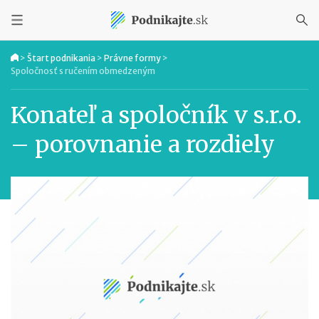
>
Štart podnikania
>
Právne formy
>
Spoločnosť s ručením obmedzeným
Konateľ a spoločník v s.r.o.
– porovnanie a rozdiely