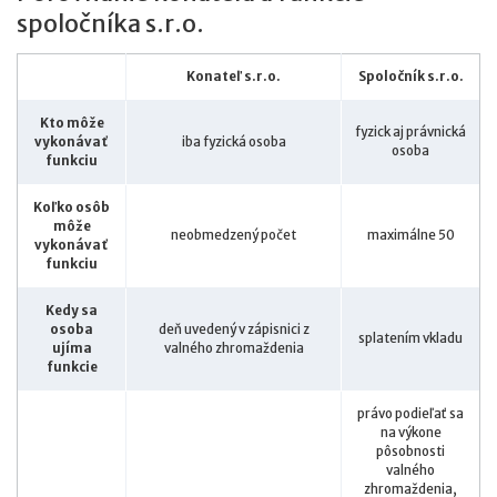
spoločníka s.r.o.
Konateľ s.r.o.
Spoločník s.r.o.
Kto môže
fyzick aj právnická
vykonávať
iba fyzická osoba
osoba
funkciu
Koľko osôb
môže
neobmedzený počet
maximálne 50
vykonávať
funkciu
Kedy sa
osoba
deň uvedený v zápisnici z
splatením vkladu
ujíma
valného zhromaždenia
funkcie
právo podieľať sa
na výkone
pôsobnosti
valného
zhromaždenia,