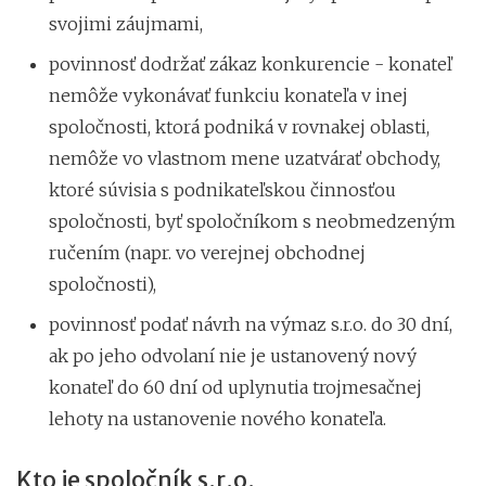
svojimi záujmami,
povinnosť dodržať zákaz konkurencie - konateľ
nemôže vykonávať funkciu konateľa v inej
spoločnosti, ktorá podniká v rovnakej oblasti,
nemôže vo vlastnom mene uzatvárať obchody,
ktoré súvisia s podnikateľskou činnosťou
spoločnosti, byť spoločníkom s neobmedzeným
ručením (napr. vo verejnej obchodnej
spoločnosti),
povinnosť podať návrh na výmaz s.r.o. do 30 dní,
ak po jeho odvolaní nie je ustanovený nový
konateľ do 60 dní od uplynutia trojmesačnej
lehoty na ustanovenie nového konateľa.
Kto je spoločník s.r.o.