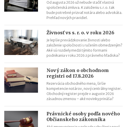
Od augusta 2026 už nebude stačiť vlastná
šírením koronavírusu
spoločenská zmluva. K založeniu s.r.o. tak
bude potrebné prizvať notára alebo advokáta.
Prehľad nových pravidiel.
Živnosť vs s. r. o. v roku 2026
Je lepšie prevádzkovanie živnosti alebo
založenie spoločnosti s ručením obmedzeným?
Aké sú rozdiely medzi týmito formami
podnikania v roku 2026 z právneho hľadiska?
Nový zákon o obchodnom
registri od 17.8.2026
Rezervácia obchodného mena, širšie
kompetencie notárov, nový centrálny register.
Obchodný register prejde v auguste 2026
zásadnou zmenou – aké novinky prináša?
Právnické osoby podľa nového
Občianskeho zákonníka
Aké zmeny prinesie v prípade schválenia nový