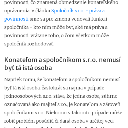
povinnosti, čo znamená obmedzenie konateľského
oprávnenia. V článku
Spoločník s.r.o. - práva a
povinnosti
sme sa pre zmenu venovali funkcii
spoločníka - kto ním môže byť, aké má práva a
povinnosti, vrátane toho, o čom všetkom môže
spoločník rozhodovať.
Konateľom a spoločníkom s.r.o. nemusí
byť tá istá osoba
Napriek tomu, že konateľom a spoločníkom nemusí
byť tá istá osoba, častokrát sa najmä v prípade
jednoosobových s.r.o. stáva, že jedna osoba, súhrne
označovaná ako majiteľ s.r.o., je konateľom a zároveň
spoločníkom s.r.o.. Niekomu v takomto prípade môže
robiť problém posúdiť, či daná osoba v určitej veci