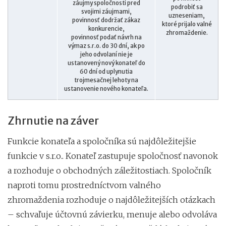
záujmy spoločnosti pred
podrobiť sa
svojimi záujmami,
uzneseniam,
povinnosť dodržať zákaz
ktoré prijalo valné
konkurencie,
zhromaždenie.
povinnosť podať návrh na
výmaz s.r.o. do 30 dní, ak po
jeho odvolaní nie je
ustanovený nový konateľ do
60 dní od uplynutia
trojmesačnej lehoty na
ustanovenie nového konateľa.
Zhrnutie na záver
Funkcie konateľa a spoločníka sú najdôležitejšie
funkcie v s.r.o.. Konateľ zastupuje spoločnosť navonok
a rozhoduje o obchodných záležitostiach. Spoločník
naproti tomu prostredníctvom valného
zhromaždenia rozhoduje o najdôležitejších otázkach
– schvaľuje účtovnú závierku, menuje alebo odvoláva