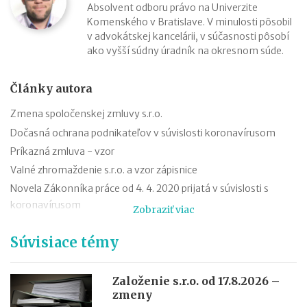
Absolvent odboru právo na Univerzite
Komenského v Bratislave. V minulosti pôsobil
v advokátskej kancelárii, v súčasnosti pôsobí
ako vyšší súdny úradník na okresnom súde.
Články autora
Zmena spoločenskej zmluvy s.r.o.
Dočasná ochrana podnikateľov v súvislosti koronavírusom
Príkazná zmluva - vzor
Valné zhromaždenie s.r.o. a vzor zápisnice
Novela Zákonníka práce od 4. 4. 2020 prijatá v súvislosti s
koronavírusom
Zobraziť viac
Zmluva o výpožičke - vzor
Súvisiace témy
Dohoda o skončení pracovného pomeru - vzor
Výpoveď z organizačných dôvodov
Zámenná zmluva a jej vzor
Založenie s.r.o. od 17.8.2026 –
zmeny
Zákon o mimoriadnych opatreniach v justícii v súvislosti so