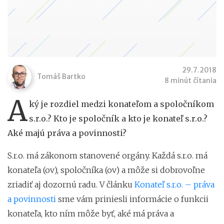
29.7.2018
Tomáš Bartko
8 minút čítania
A
ký je rozdiel medzi konateľom a spoločníkom
s.r.o.? Kto je spoločník a kto je konateľ s.r.o.?
Aké majú práva a povinnosti?
S.r.o. má zákonom stanovené orgány. Každá s.r.o. má
konateľa (ov), spoločníka (ov) a môže si dobrovoľne
zriadiť aj dozornú radu. V článku
Konateľ s.r.o. – práva
a povinnosti
sme vám priniesli informácie o funkcii
konateľa, kto ním môže byť, aké má práva a