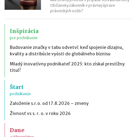
Občiansky zákonník v právnej úprave
právnických osôb?
Inšpirácia
pre podnikanie
Budovanie značky v tabu odvetví: keď spojenie dizajnu,
kvality a distribúcie vyústi do globálneho biznisu
Mladý inovatívny podnikateľ 2025: kto získal prestížny
titul?
Štart
podnikania
Založenie s.r.o. od 17.8.2026 – zmeny
Živnosť vs s. r. o. v roku 2026
Dane
a účtovníctvo