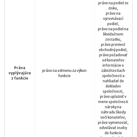
právo na podiel zo
zisku,
právo na
vyrovnávací
podiel,
právo na podiel na
likvidačnom
zostatku,
právo previesť
obchodný podiel,
právo požadovať
od konateľov
informácie o
Práva
právo na odmenu za výkon
záležitostiach
vyplývajúce
funkcie
spoločnosti a
z funkcie
nahliadať do
dokladov
spoločnosti,
právo uplatniť v
mene spoločnosti
nároky na
náhradu škody
voči konateľov,
právo vymenovať,
odvolávať osoby
do funkcie