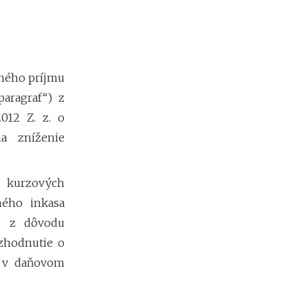
h
y
p
o
t
é
ľného príjmu
k
y
paragraf“) z
o
2012 Z. z. o
d
a zníženie
1
.
1
.
a kurzových
2
ného inkasa
0
2
e z dôvodu
7
ozhodnutie o
:
n
í v daňovom
á
v
r