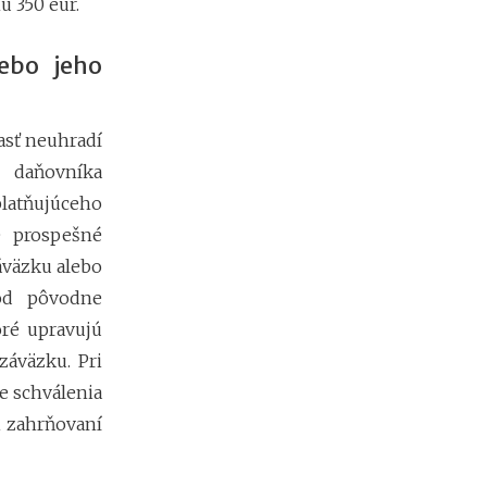
b
 350 eur.
i
ť
ebo jeho
?
N
asť neuhradí
o
 daňovníka
v
latňujúceho
é
p
e prospešné
o
áväzku alebo
d
m
 od pôvodne
i
oré upravujú
e
n
záväzku. Pri
k
e schválenia
y
p
i zahrňovaní
r
e