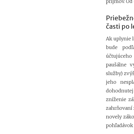
príjmov. Od
Priebež
časti po 
Ak uplynie 
bude podľ
účtujúceho
paušálne v
služby) zvý
jeho nespl
dohodnutej 
zníženie zá
zahrňovaní 
novely záko
pohľadávok 