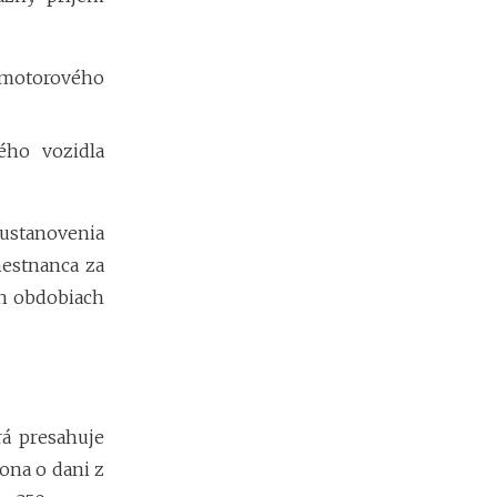
a
c
ľ
u
 motorového
d
í
a
ého vozidla
k
o
ľ
k
ustanovenia
o
mestnanca za
m
ô
ch obdobiach
ž
e
t
e
z
a
rá presahuje
r
ona o dani z
o