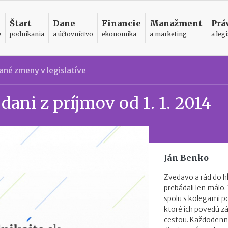
Štart
Dane
Financie
Manažment
Prá
e
podnikania
a účtovníctvo
ekonomika
a marketing
a legi
né zmeny v legislatíve
dani z príjmov od 1. 1. 2014
Ján Benko
Zvedavo a rád do h
prebádali len málo.
spolu s kolegami 
ktoré ich povedú 
cestou. Každodenn