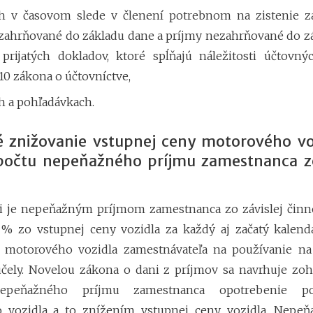
h v časovom slede v členení potrebnom na zistenie z
 zahrňované do základu dane a príjmy nezahrňované do z
 prijatých dokladov, ktoré spĺňajú náležitosti účtovn
10 zákona o účtovníctve,
h a pohľadávkach.
 znižovanie vstupnej ceny motorového vo
počtu nepeňažného príjmu zamestnanca zo
i je nepeňažným príjmom zamestnanca zo závislej činn
 % zo vstupnej ceny vozidla za každý aj začatý kalend
a motorového vozidla zamestnávateľa na používanie na
ely. Novelou zákona o dani z príjmov sa navrhuje zoh
epeňažného príjmu zamestnanca opotrebenie po
 vozidla a to znížením vstupnej ceny vozidla. Nepeň