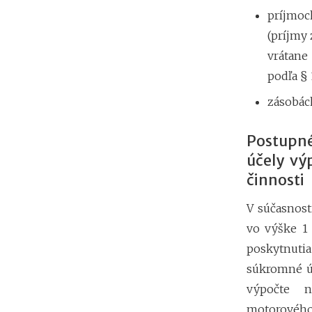
príjmoc
(príjmy
vrátane
podľa § 
zásobác
Postupné
účely vý
činnosti
V súčasnost
vo výške 1
poskytnuti
súkromné úč
výpočte n
motorového