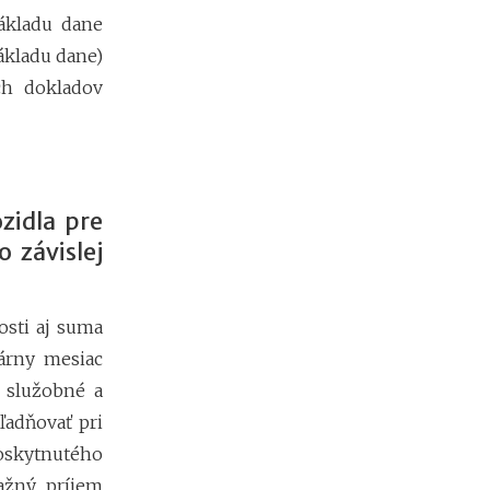
e
ákladu dane
s
ákladu dane)
i
e
ých dokladov
2
0
2
6
:
k
zidla pre
d
 závislej
e
c
h
ý
osti aj suma
b
árny mesiac
a
n
 služobné a
a
ľadňovať pri
j
skytnutého
v
i
ažný príjem