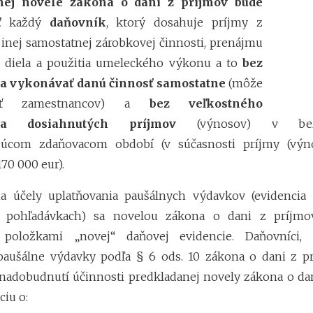
nej novele zákona o dani z príjmov bude
sť
každý
daňovník
, ktorý dosahuje príjmy z
 inej samostatnej zárobkovej činnosti, prenájmu
a diela a použitia umeleckého výkonu a to
bez
a vykonávať danú činnosť samostatne
(môže
vať zamestnancov) a
bez veľkostného
ia dosiahnutých príjmov
(výnosov) v bezp
júcom zdaňovacom období (v súčasnosti príjmy (vý
70 000 eur).
na účely uplatňovania paušálnych výdavkov (evidencia 
 pohľadávkach) sa novelou zákona o dani z príjmo
položkami „novej“ daňovej evidencie. Daňovníci,
 paušálne výdavky podľa § 6 ods. 10 zákona o dani z p
nadobudnutí účinnosti predkladanej novely zákona o da
ciu o: