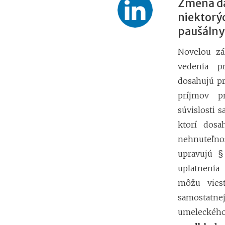
Zmena da
niektorýc
paušálny
Novelou zá
vedenia pr
dosahujú pr
príjmov pr
súvislosti 
ktorí dosa
nehnuteľno
upravujú §
uplatnenia
môžu viesť
samostatnej 
umeleckéh