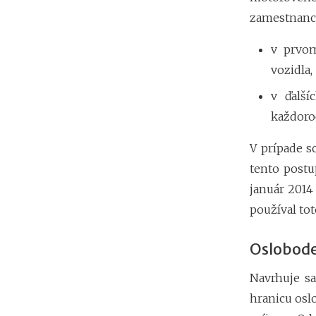
zamestnanca
v prvo
vozidla,
v ďalš
každoroč
V prípade 
tento postu
január 2014
používal to
Osloboden
Navrhuje sa
hranicu osl