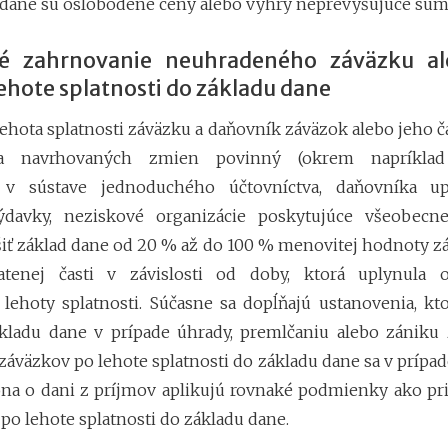
 dane sú oslobodené ceny alebo výhry neprevyšujúce sumu
né zahrnovanie neuhradeného záväzku al
lehote splatnosti do základu dane
lehota splatnosti záväzku a daňovník záväzok alebo jeho č
a navrhovaných zmien povinný (okrem napríklad
 v sústave jednoduchého účtovníctva, daňovníka up
ýdavky, neziskové organizácie poskytujúce všeobecn
šiť základ dane od 20 % až do 100 % menovitej hodnoty z
atenej časti v závislosti od doby, ktorá uplynula
lehoty splatnosti. Súčasne sa dopĺňajú ustanovenia, kt
kladu dane v prípade úhrady, premlčaniu alebo zániku 
záväzkov po lehote splatnosti do základu dane sa v prípad
na o dani z príjmov aplikujú rovnaké podmienky ako pr
po lehote splatnosti do základu dane.