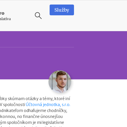
Služby
vo
slatíva
ODPORÚČAME
T
e
a
m
b
u
i
l
d
ĺbky skúmam otázky a témy, ktoré iní
i
 V spoločnosti
Účtovná jednotka, s.r.o.
n
podnikateľom odhaľujeme chodníčky,
g
zákonnou, no finančne únosnejšou
v
ým spoločníkom je mi legislatívne
o