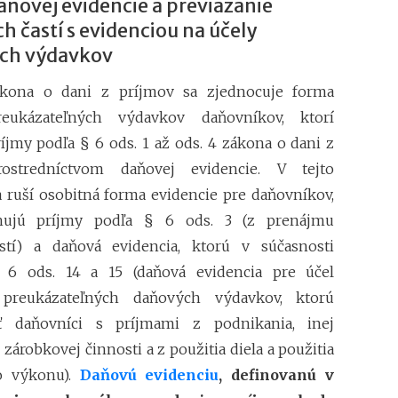
ňovej evidencie a previazanie
Daňové tajomstvo 
h častí s evidenciou na účely
Záväzné stanoviská
ch výdavkov
kona o dani z príjmov sa zjednocuje forma
eukázateľných výdavkov daňovníkov, ktorí
íjmy podľa § 6 ods. 1 až ods. 4 zákona o dani z
ostredníctvom daňovej evidencie. V tejto
sa ruší osobitná forma evidencie pre daňovníkov,
hujú príjmy podľa § 6 ods. 3 (z prenájmu
stí) a daňová evidencia, ktorú v súčasnosti
 6 ods. 14 a 15 (daňová evidencia pre účel
 preukázateľných daňových výdavkov, ktorú
 daňovníci s príjmami z podnikania, inej
zárobkovej činnosti a z použitia diela a použitia
o výkonu).
Daňovú evidenciu
, definovanú v