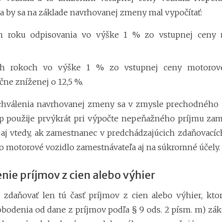
 by sa na základe navrhovanej zmeny mal vypočítať:
m roku odpisovania vo výške 1 % zo vstupnej ceny
ích rokoch vo výške 1 % zo vstupnej ceny motorov
ne zníženej o 12,5 %.
schválenia navrhovanej zmeny sa v zmysle prechodného 
p použije prvýkrát pri výpočte nepeňažného príjmu za
 aj vtedy, ak zamestnanec v predchádzajúcich zdaňovací
to motorové vozidlo zamestnávateľa aj na súkromné účely.
ie príjmov z cien alebo výhier
 zdaňovať len tú časť príjmov z cien alebo výhier, kto
obodenia od dane z príjmov podľa § 9 ods. 2 písm. m) zák