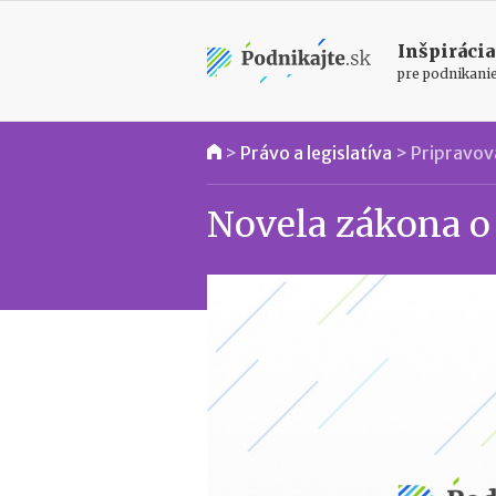
Inšpirácia
pre podnikani
>
Právo a legislatíva
>
Pripravova
Novela zákona o 