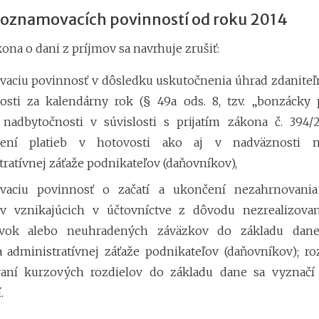
 oznamovacích povinností od roku 2014
ona o dani z príjmov sa navrhuje zrušiť:
aciu povinnosť v dôsledku uskutočnenia úhrad zdanite
osti za kalendárny rok (§ 49a ods. 8, tzv. „bonzácky 
nadbytočnosti v súvislosti s prijatím zákona č. 394/
ení platieb v hotovosti ako aj v nadväznosti n
ratívnej záťaže podnikateľov (daňovníkov),
vaciu povinnosť o začatí a ukončení nezahrnovani
ov vznikajúcich v účtovníctve z dôvodu nezrealizova
ávok alebo neuhradených záväzkov do základu dan
a administratívnej záťaže podnikateľov (daňovníkov); r
aní kurzových rozdielov do základu dane sa vyznač
.