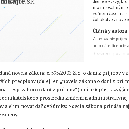
dianie a výzvy, kto
mojim osobným prio
voľnom čase ma zau
čohokoľvek novéh
Články autora
Zdaňovanie príjmo
honoráre, licencie 
Rozšírenie povinno
zmeny v zábezpeke
Zdaňovanie príleži
daná novela zákona č. 595/2003 Z. z. o dani z príjmov v 
Zdaňovanie pri pres
ších predpisov (ďalej len „novela zákona o dani z príj
2018
na, resp. zákon o dani z príjmov“) má prispieť k zvýše
Trojstranný obchod
 podnikateľského prostredia znížením administratívnej 
Daňový bonus na h
v a eliminovať daňové úniky. Novela zákona prináša n
„Patent Box“ prine
príjmov
e zmeny.
Superodpočet nákl
1.1.2018 na 100 %