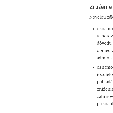
Zrušenie
Novelou zák
oznamov
v hotov
dôvodu 
obmedz
administ
oznamo
rozdiel
pohľad
zníženi
zahrnov
priznaní