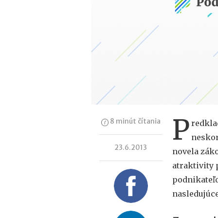
P
8 minút čítania
redkla
neskor
23.6.2013
novela záko
atraktivity
podnikateľo
nasledujúc