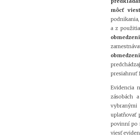
predklada
môcť vie
podnikania,
a z použiti
obmedzeni
zamestná
obmedzen
predchádza
presiahnuť 1
Evidencia 
zásobách a
vybranými 
uplatňovať
povinní po 
viesť eviden