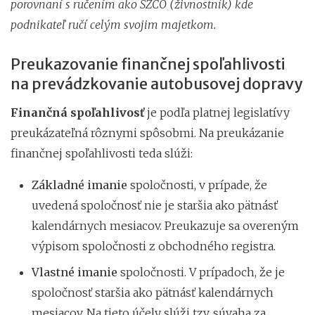
porovnaní s ručením ako SZČO (živnostník) kde
podnikateľ ručí celým svojim majetkom.
Preukazovanie finančnej spoľahlivosti
na prevádzkovanie autobusovej dopravy
Finančná spoľahlivosť
je podľa platnej legislatívy
preukázateľná rôznymi spôsobmi. Na preukázanie
finančnej spoľahlivosti teda slúži:
Základné imanie
spoločnosti, v prípade, že
uvedená spoločnosť nie je staršia ako pätnásť
kalendárnych mesiacov. Preukazuje sa overeným
výpisom spoločnosti z obchodného registra.
Vlastné imanie
spoločnosti. V prípadoch, že je
spoločnosť staršia ako pätnásť kalendárnych
mesiacov. Na tieto účely slúži tzv. súvaha za