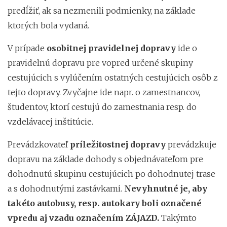
predĺžiť, ak sa nezmenili podmienky, na základe
ktorých bola vydaná.
V prípade
osobitnej pravidelnej dopravy
ide o
pravidelnú dopravu pre vopred určené skupiny
cestujúcich s vylúčením ostatných cestujúcich osôb z
tejto dopravy. Zvyčajne ide napr. o zamestnancov,
študentov, ktorí cestujú do zamestnania resp. do
vzdelávacej inštitúcie.
Prevádzkovateľ
príležitostnej dopravy
prevádzkuje
dopravu na základe dohody s objednávateľom pre
dohodnutú skupinu cestujúcich po dohodnutej trase
a s dohodnutými zastávkami.
Nevyhnutné je, aby
takéto autobusy, resp. autokary boli označené
vpredu aj vzadu označením ZÁJAZD.
Takýmto