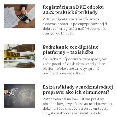
Registrácia na DPH od roku
2025: praktické príklady
V článku nájdete praktické príklady na
sledovanie obratu a postupy pri povinnej či
dobrovoľnej registrácii na DPH po zmenách
účinných od 1.1.2025.
Podnikanie cez digitálne
platformy – taxislužba
Čo všetko musí podnikateľ zabezpečiť, než
začne podnikať s taxislužbou cez digitálne
platformy? Aké dane sa ho týkajú a má
povinnosť používať e-Kasu?
Extra náklady v medzinárodnej
preprave: ako ich eliminovať?
Pozor treba dať na špekulatívne praktiky
obchodníkov, nevypláca sa ani nepripravenosť
dokumentácie či nedbalosť pri balení tovaru.
Tipy, ako si zbytočne nenavýšiť náklady.