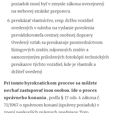
poriadok musí byť v zmysle zákona uverejnený
na webovej stránke prepravcu.
preukázať vlastníctvo, resp. držbu vozidiel
uvedených v návrhu na vydanie povolenia
prevádzkovateľa cestnej osobnej dopravy.
Uvedený vzťah sa preukazuje prostredníctvom
lízingových zmlúv, nájomných zmlúv a
samozrejmým priložených fotokópii technických
preukazov týchto vozidiel, kde je vlastník a
držiteľ uvedený.
Pri tomto byrokratickom procese sa môžete
nechať zastupovať inou osobou. Ide o proces
správneho konania
, podľa § 17 ods. 4 zákona č.
71/1967 o správnom konaní (správny poriadok) v
znení neskorších právnych predpisov. Toto