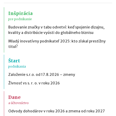
Inšpirácia
pre podnikanie
Budovanie značky v tabu odvetví: keď spojenie dizajnu,
kvality a distribúcie vyústi do globálneho biznisu
Mladý inovatívny podnikateľ 2025: kto získal prestížny
titul?
Štart
podnikania
Založenie s.r.o. od 17.8.2026 – zmeny
Živnosť vs s. r. o. v roku 2026
Dane
a účtovníctvo
Odvody dohodárov v roku 2026 a zmena od roku 2027