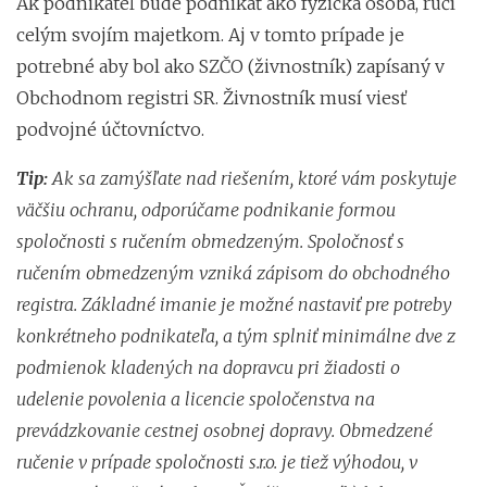
Ak podnikateľ bude podnikať ako fyzická osoba, ručí
celým svojím majetkom. Aj v tomto prípade je
potrebné aby bol ako SZČO (živnostník) zapísaný v
Obchodnom registri SR. Živnostník musí viesť
podvojné účtovníctvo.
Tip:
Ak sa zamýšľate nad riešením, ktoré vám poskytuje
väčšiu ochranu, odporúčame podnikanie formou
spoločnosti s ručením obmedzeným. Spoločnosť s
ručením obmedzeným vzniká zápisom do obchodného
registra. Základné imanie je možné nastaviť pre potreby
konkrétneho podnikateľa, a tým splniť minimálne dve z
podmienok kladených na dopravcu pri žiadosti o
udelenie povolenia a licencie spoločenstva na
prevádzkovanie cestnej osobnej dopravy. Obmedzené
ručenie v prípade spoločnosti s.r.o. je tiež výhodou, v