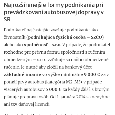
Najrozšírenejšie formy podnikania pri
prevádzkovaní autobusovej dopravy v
SR
Podnikateľ najčastejšie zvažuje podnikanie ako
živnostník (
podnikajúca fyzická osoba – SZČO
)
alebo ako
spoločnosť - s.r.o.
V prípade, že podnikateľ
rozhodne pre právnu formu spoločnosti s ručením
obmedzeným – s.r.o., vzťahuje sa naňho obmedzené
ručenie. Je nutné aby zložil na bankový účet
základné imanie
vo výške minimálne
9 000 €
za v
poradí prvý autobus (kategória M2, M3), v prípade
viacerých autobusov
5 000 €
za každý ďalší, s ktorým
plánuje prepravu osôb. Od 1. januára 2014 sa nevyhne
ani tzv. daňovej licencii.