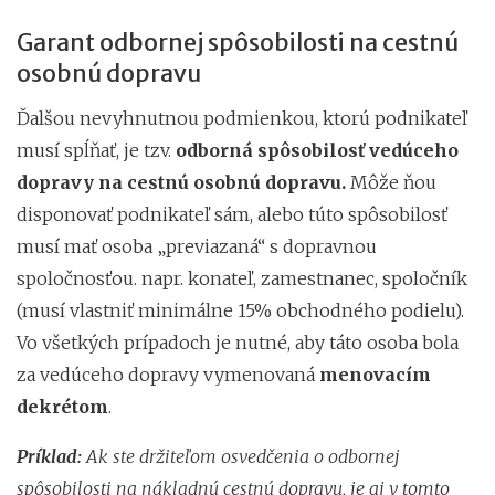
Garant odbornej spôsobilosti na cestnú
osobnú dopravu
Ďalšou nevyhnutnou podmienkou, ktorú podnikateľ
musí spĺňať, je tzv.
odborná spôsobilosť vedúceho
dopravy na cestnú osobnú dopravu.
Môže ňou
disponovať podnikateľ sám, alebo túto spôsobilosť
musí mať osoba „previazaná“ s dopravnou
spoločnosťou. napr. konateľ, zamestnanec, spoločník
(musí vlastniť minimálne 15% obchodného podielu).
Vo všetkých prípadoch je nutné, aby táto osoba bola
za vedúceho dopravy vymenovaná
menovacím
dekrétom
.
Príklad:
Ak ste držiteľom osvedčenia o odbornej
spôsobilosti na nákladnú cestnú dopravu, je aj v tomto