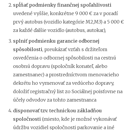
spĺňať podmienky finančnej spoľahlivosti
uvedené vyššie, konkrétne 9 000 € za v poradí
prvý autobus (vozidlo kategórie M2,M3) a 5 000 €
za každé ďalšie vozidlo (autobus, autokar),
splniť podmienku garancie odbornej
spôsobilosti
, preukázať vzťah s držiteľom
osvedčenia o odbornej spôsobilosti na cestnú
osobnú dopravu (spoločník konateľ, alebo
zamestnanec) a prostredníctvom menovacieho
dekrétu ho vymenovať za vedúceho dopravy,
doložiť registračný list zo Sociálnej poisťovne na
účely odvodov za tohto zamestnanca
disponovať tzv. technickou základňou
spoločnosti
(miesto, kde je možné vykonávať
údržbu vozidiel spoločnosti parkovanie a iné