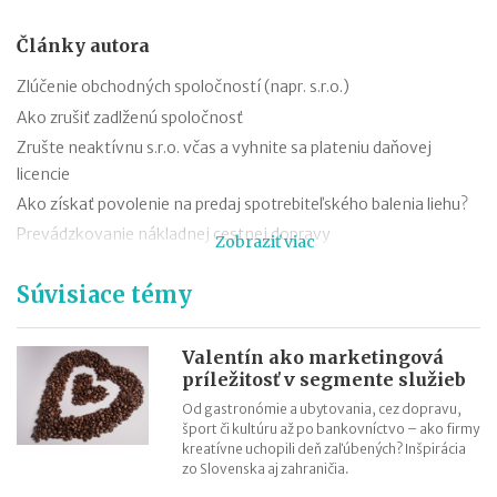
Články autora
Zlúčenie obchodných spoločností (napr. s.r.o.)
Ako zrušiť zadlženú spoločnosť
Zrušte neaktívnu s.r.o. včas a vyhnite sa plateniu daňovej
licencie
Ako získať povolenie na predaj spotrebiteľského balenia liehu?
Prevádzkovanie nákladnej cestnej dopravy
Zobraziť viac
Koncesia na prevádzkovanie taxislužby od roku 2014
Súvisiace témy
Valentín ako marketingová
príležitosť v segmente služieb
Od gastronómie a ubytovania, cez dopravu,
šport či kultúru až po bankovníctvo – ako firmy
kreatívne uchopili deň zaľúbených? Inšpirácia
zo Slovenska aj zahraničia.