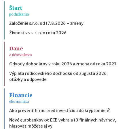
Štart
podnikania
Založenie s.r.o. od 17.8.2026 – zmeny
Živnosť vs s. r. o. v roku 2026
Dane
a účtovníctvo
Odvody dohodárov v roku 2026 a zmena od roku 2027
Výplata rodičovského dôchodku od augusta 2026:
otázky a odpovede
Financie
ekonomika
Ako preveriť firmu pred investíciou do kryptomien?
Nové eurobankovky: ECB vybrala 10 finálnych návrhov,
hlasovať môžete aj vy