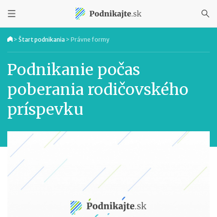
>
Štart podnikania
>
Právne formy
Podnikanie počas
poberania rodičovského
príspevku