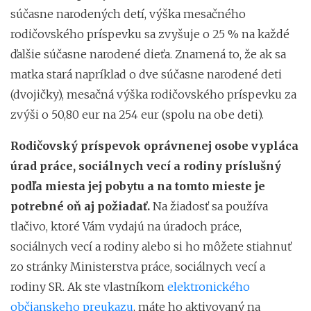
súčasne narodených detí, výška mesačného
rodičovského príspevku sa zvyšuje o 25 % na každé
ďalšie súčasne narodené dieťa. Znamená to, že ak sa
matka stará napríklad o dve súčasne narodené deti
(dvojičky), mesačná výška rodičovského príspevku za
zvýši o 50,80 eur na 254 eur (spolu na obe deti).
Rodičovský príspevok oprávnenej osobe vypláca
úrad práce, sociálnych vecí a rodiny príslušný
podľa miesta jej pobytu a na tomto mieste je
potrebné oň aj požiadať.
Na žiadosť sa používa
tlačivo, ktoré Vám vydajú na úradoch práce,
sociálnych vecí a rodiny alebo si ho môžete stiahnuť
zo stránky Ministerstva práce, sociálnych vecí a
rodiny SR. Ak ste vlastníkom
elektronického
občianskeho preukazu
, máte ho aktivovaný na