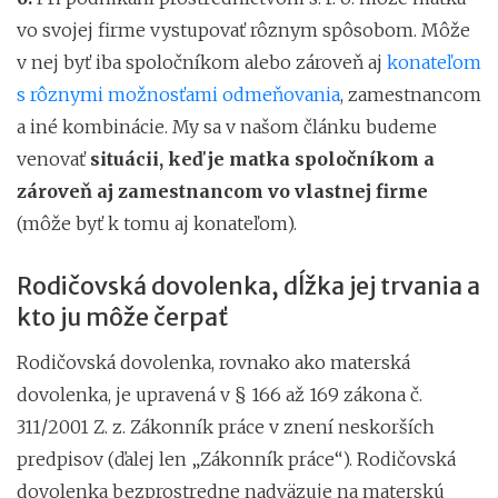
vo svojej firme vystupovať rôznym spôsobom. Môže
v nej byť iba spoločníkom alebo zároveň aj
konateľom
s rôznymi možnosťami odmeňovania
, zamestnancom
a iné kombinácie. My sa v našom článku budeme
venovať
situácii, keď je matka spoločníkom a
zároveň aj zamestnancom vo vlastnej firme
(môže byť k tomu aj konateľom).
Rodičovská dovolenka, dĺžka jej trvania a
kto ju môže čerpať
Rodičovská dovolenka, rovnako ako materská
dovolenka, je upravená v § 166 až 169 zákona č.
311/2001 Z. z. Zákonník práce v znení neskorších
predpisov (ďalej len „Zákonník práce“). Rodičovská
dovolenka bezprostredne nadväzuje na materskú