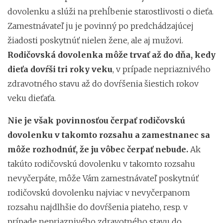
dovolenku a slúži na prehĺbenie starostlivosti o dieťa.
Zamestnávateľ ju je povinný po predchádzajúcej
žiadosti poskytnúť nielen žene, ale aj mužovi.
Rodičovská dovolenka môže trvať až do dňa, kedy
dieťa dovŕši tri roky veku
, v prípade nepriaznivého
zdravotného stavu až do dovŕšenia šiestich rokov
veku dieťaťa.
Nie je však povinnosťou čerpať rodičovskú
dovolenku v takomto rozsahu a zamestnanec sa
môže rozhodnúť, že ju vôbec čerpať nebude.
Ak
takúto rodičovskú dovolenku v takomto rozsahu
nevyčerpáte, môže Vám zamestnávateľ poskytnúť
rodičovskú dovolenku najviac v nevyčerpanom
rozsahu najdlhšie do dovŕšenia piateho, resp. v
prípade nepriaznivého zdravotného stavu do