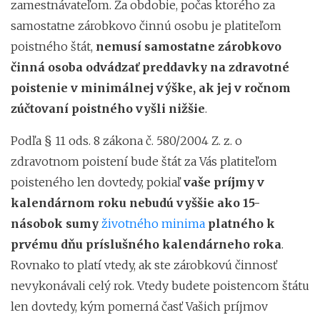
zamestnávateľom. Za obdobie, počas ktorého za
samostatne zárobkovo činnú osobu je platiteľom
poistného štát,
nemusí samostatne zárobkovo
činná osoba odvádzať preddavky na zdravotné
poistenie v minimálnej výške, ak jej v ročnom
zúčtovaní poistného vyšli nižšie
.
Podľa § 11 ods. 8 zákona č. 580/2004 Z. z. o
zdravotnom poistení bude štát za Vás platiteľom
poisteného len dovtedy, pokiaľ
vaše príjmy v
kalendárnom roku nebudú vyššie ako 15-
násobok sumy
životného minima
platného k
prvému dňu príslušného kalendárneho roka
.
Rovnako to platí vtedy, ak ste zárobkovú činnosť
nevykonávali celý rok. Vtedy budete poistencom štátu
len dovtedy, kým pomerná časť Vašich príjmov