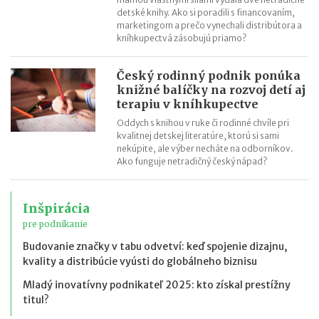
detské knihy. Ako si poradili s financovaním,
marketingom a prečo vynechali distribútora a
kníhkupectvá zásobujú priamo?
Český rodinný podnik ponúka
knižné balíčky na rozvoj detí aj
terapiu v kníhkupectve
Oddych s knihou v ruke či rodinné chvíle pri
kvalitnej detskej literatúre, ktorú si sami
nekúpite, ale výber necháte na odborníkov.
Ako funguje netradičný český nápad?
Inšpirácia
pre podnikanie
Budovanie značky v tabu odvetví: keď spojenie dizajnu,
kvality a distribúcie vyústi do globálneho biznisu
Mladý inovatívny podnikateľ 2025: kto získal prestížny
titul?