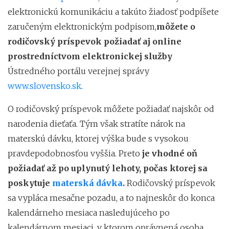
elektronickú komunikáciu a takúto žiadosť podpíšete
zaručeným elektronickým podpisom,
môžete o
rodičovský príspevok požiadať aj online
prostredníctvom elektronickej služby
Ústredného portálu verejnej správy
www.slovensko.sk
.
O rodičovský príspevok môžete požiadať najskôr od
narodenia dieťaťa. Tým však stratíte nárok na
materskú dávku, ktorej výška bude s vysokou
pravdepodobnosťou vyššia. Preto
je vhodné oň
požiadať až po uplynutý lehoty, počas ktorej sa
poskytuje
materská dávka
.
Rodičovský príspevok
sa vypláca mesačne pozadu, a to najneskôr do konca
kalendárneho mesiaca nasledujúceho po
kalendárnom mesiaci, v ktorom oprávnená osoba