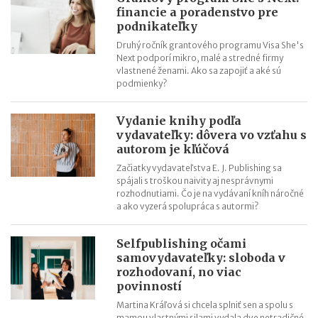
financie a poradenstvo pre
11 mýtov o dôchodkoch
podnikateľky
Druhý ročník grantového programu Visa She's
Next podporí mikro, malé a stredné firmy
vlastnené ženami. Ako sa zapojiť a aké sú
podmienky?
Vydanie knihy podľa
vydavateľky: dôvera vo vzťahu s
autorom je kľúčová
Začiatky vydavateľstva E. J. Publishing sa
spájali s troškou naivity aj nesprávnymi
rozhodnutiami. Čo je na vydávaní kníh náročné
a ako vyzerá spolupráca s autormi?
Selfpublishing očami
samovydavateľky: sloboda v
rozhodovaní, no viac
povinností
Martina Kráľová si chcela splniť sen a spolu s
mamou vlastnými silami vydala dve netradičné