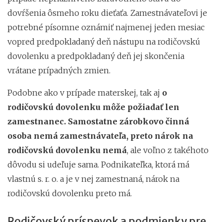
dovŕšenia ôsmeho roku dieťaťa. Zamestnávateľovi je
potrebné písomne oznámiť najmenej jeden mesiac
vopred predpokladaný deň nástupu na rodičovskú
dovolenku a predpokladaný deň jej skončenia
vrátane prípadných zmien.
Podobne ako v prípade materskej, tak aj
o
rodičovskú dovolenku môže požiadať len
zamestnanec. Samostatne zárobkovo činná
osoba nemá zamestnávateľa, preto nárok na
rodičovskú dovolenku nemá
, ale voľno z takéhoto
dôvodu si udeľuje sama. Podnikateľka, ktorá má
vlastnú s. r. o. a je v nej zamestnaná, nárok na
rodičovskú dovolenku preto má.
Rodičovský príspevok a podmienky pre