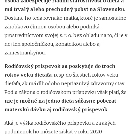
osoba zabezpečuje riadnu starostlivosť o dieťa a
má trvalý alebo prechodný pobyt na Slovensku.
Dostane ho teda rovnako matka, ktoré je samostatne
zárobkovo činnou osobou alebo podniká
prostredníctvom svojej s. r. o. bez ohľadu na to, či je v
nej len spoločníčkou, konateľkou alebo aj
zamestnankyňou.
Rodičovský príspevok sa poskytuje do troch
rokov veku dieťaťa
, resp. do šiestich rokov veku
dieťaťa, ak má dlhodobo nepriaznivý zdravotný stav.
Podľa zákona o rodičovskom príspevku však platí, že
nie je možné na jedno dieťa súčasne poberať
materskú dávku aj rodičovský príspevok
.
Aká je výška rodičovského príspevku a za akých
podmienok ho môžete získať v roku 2020