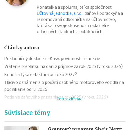
Konateľka a spolumajiteľka spoločnosti
Účtovná jednotka, s.r.o.
, daňová poradkyňa a
renomovaná odborníčka na účtovníctvo,
ktorá sa o svoje skúsenosti rada delí v
odborných článkoch a publikáciách.
Články autora
Pokladničný doklad z e-Kasy: povinnosti a sankcie
Vrátenie preplatku na dani z príjmov za rok 2025 (v roku 2026)
Koho sa týka e-faktúra od roku 2027?
Tlačivo oznámenia o použití osobného motorového vozidla na
podnikanie od 1.1.2026
Podanie daňového priznania za rok 2025 (v roku 2026)
Zobraziť viac
Zmeny v evidencii tržieb od roku 2026
Súvisiace témy
Stravné (diéty) od 1.12.2025
Zmeny v sociálnom poistení SZČO od 1.1.2026
Odvodová odpočítateľná položka z príjmu trénerov od 1.1.2026
Grantový program She’s Next: