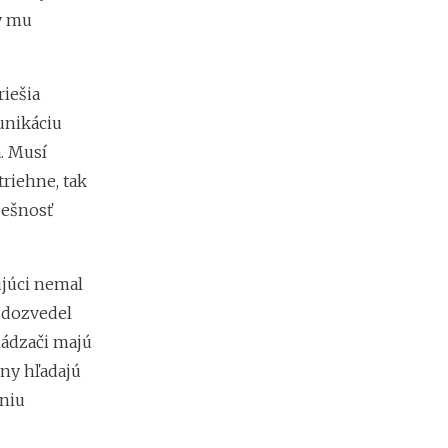
by mu
riešia
unikáciu
a. Musí
triehne, tak
pešnosť
ujúci nemal
a dozvedel
hádzači majú
iny hľadajú
eniu