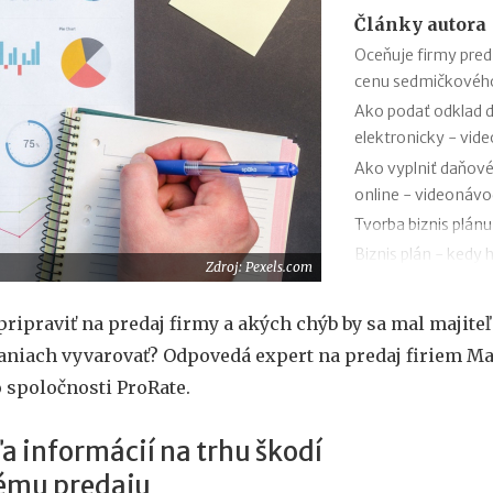
Články autora
Oceňuje firmy pre
cenu sedmičkovéh
Ako podať odklad d
elektronicky - vid
Ako vyplniť daňové
online - videonáv
Tvorba biznis plán
Biznis plán - kedy
Zdroj: Pexels.com
Ako prežívajú Via
Martinusu, Tuli, Lu
pripraviť na predaj firmy a akých chýb by sa mal majiteľ
Dôležité zákony pr
aniach vyvarovať? Odpovedá expert na predaj firiem Ma
takmer trikrát do 
 spoločnosti ProRate.
Exekúcia neuhraden
Podnikateľský plán
eľa informácií na trhu škodí
Dve tretiny Slovák
ému predaju
Zlepšiť by sa mali