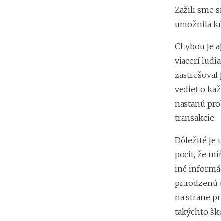
Zažili sme s
umožnila kú
Chybou je aj
viacerí ľudi
zastrešoval 
vedieť o kaž
nastanú pro
transakcie.
Dôležité je 
pocit, že m
iné informá
prirodzenú 
na strane pr
takýchto šk