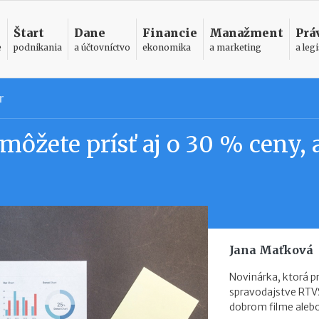
Štart
Dane
Financie
Manažment
Prá
e
podnikania
a účtovníctvo
ekonomika
a marketing
a legi
r
 môžete prísť aj o 30 % ceny, 
Jana Maťková
Novinárka, ktorá p
spravodajstve RTVS
dobrom filme alebo