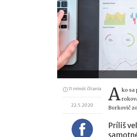
A
11 minút čítania
ko sa 
rokov
22.5.2020
Borkovič zo
Príliš v
samotn