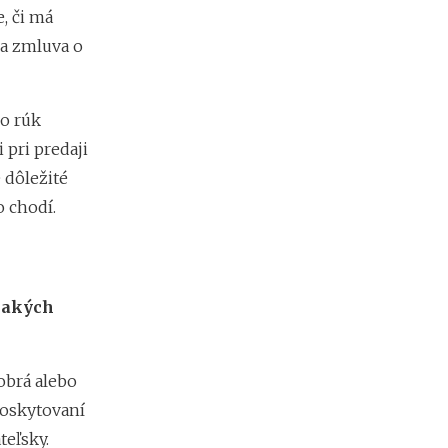
d
, či má
á
sa zmluva o
v
a
t
e
do rúk
ľ
o
pri predaji
v
 dôležité
o chodí.
, akých
obrá alebo
poskytovaní
teľsky.