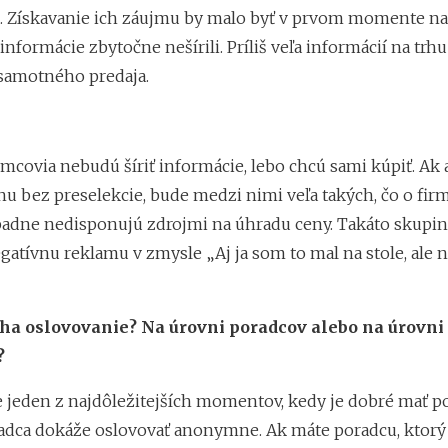
. Získavanie ich záujmu by malo byť v prvom momente 
 informácie zbytočne nešírili. Príliš veľa informácií na trh
samotného predaja.
mcovia nebudú šíriť informácie, lebo chcú sami kúpiť. Ak a
nu bez preselekcie, bude medzi nimi veľa takých, čo o fi
padne nedisponujú zdrojmi na úhradu ceny. Takáto skupina
gatívnu reklamu v zmysle „Aj ja som to mal na stole, ale ni
ha oslovovanie? Na úrovni poradcov alebo na úrovni 
?
je jeden z najdôležitejších momentov, kedy je dobré mať p
adca dokáže oslovovať anonymne. Ak máte poradcu, ktorý j