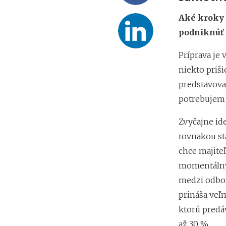
Aké kroky 
podniknúť 
Príprava je
niekto priši
predstavova
potrebujem 
Zvyčajne id
rovnakou st
chce majiteľ
momentálny 
medzi odbor
prináša veľ
ktorú predá
až 30 %.