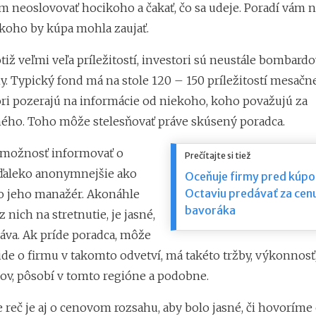
m neoslovovať hocikoho a čakať, čo sa udeje. Poradí vám n
 koho by kúpa mohla zaujať.
otiž veľmi veľa príležitostí, investori sú neustále bombardo
y. Typický fond má na stole 120 – 150 príležitostí mesačne
ori pozerajú na informácie od niekoho, koho považujú za
ho. Toho môže stelesňovať práve skúsený poradca.
 možnosť informovať o
Prečítajte si tiež
i ďaleko anonymnejšie ako
Oceňuje firmy pred kúp
Octaviu predávať za ce
bo jeho manažér. Akonáhle
bavoráka
z nich na stretnutie, je jasné,
áva. Ak príde poradca, môže
ide o firmu v takomto odvetví, má takéto tržby, výkonnosť
v, pôsobí v tomto regióne a podobne.
reč je aj o cenovom rozsahu, aby bolo jasné, či hovoríme