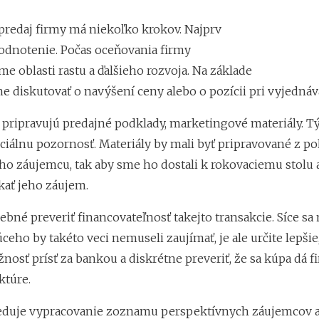
 predaj firmy má niekoľko krokov. Najprv
dnotenie. Počas oceňovania firmy
me oblasti rastu a ďalšieho rozvoja. Na základe
 diskutovať o navýšení ceny alebo o pozícii pri vyjednáv
 pripravujú predajné podklady, marketingové materiály. T
ciálnu pozornosť. Materiály by mali byť pripravované z p
ho záujemcu, tak aby sme ho dostali k rokovaciemu stolu 
kať jeho záujem.
rebné preveriť financovateľnosť takejto transakcie. Síce sa
ceho by takéto veci nemuseli zaujímať, je ale určite lepši
osť prísť za bankou a diskrétne preveriť, že sa kúpa dá f
ktúre.
duje vypracovanie zoznamu perspektívnych záujemcov a