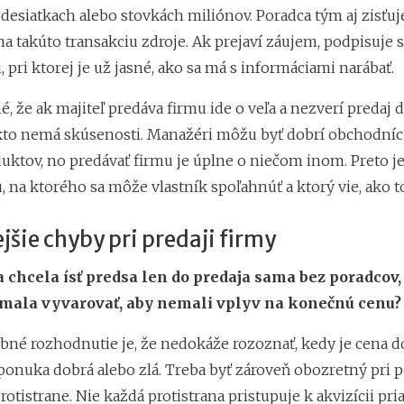
desiatkach alebo stovkách miliónov. Poradca tým aj zisťuje
na takúto transakciu zdroje. Ak prejaví záujem, podpisuje 
, pri ktorej je už jasné, ako sa má s informáciami narábať.
é, že ak majiteľ predáva firmu ide o veľa a nezverí predaj 
to nemá skúsenosti. Manažéri môžu byť dobrí obchodníci 
uktov, no predávať firmu je úplne o niečom inom. Preto je
 na ktorého sa môže vlastník spoľahnúť a ktorý vie, ako t
jšie chyby pri predaji firmy
a chcela ísť predsa len do predaja sama bez poradcov
 mala vyvarovať, aby nemali vplyv na konečnú cenu?
bné rozhodnutie je, že nedokáže rozoznať, kedy je cena d
 ponuka dobrá alebo zlá. Treba byť zároveň obozretný pri 
rotistrane. Nie každá protistrana pristupuje k akvizícii pria