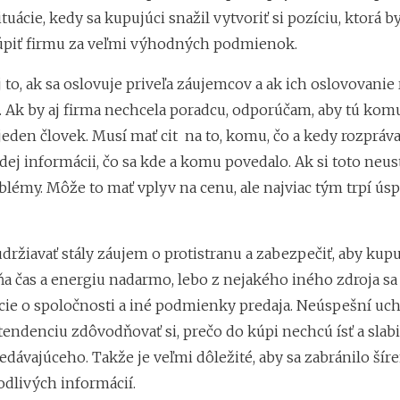
ituácie, kedy sa kupujúci snažil vytvoriť si pozíciu, ktorá 
piť firmu za veľmi výhodných podmienok.
 to, ak sa oslovuje priveľa záujemcov a ak ich oslovovanie 
a. Ak by aj firma nechcela poradcu, odporúčam, aby tú kom
jeden človek. Musí mať cit na to, komu, čo a kedy rozpráv
dej informácii, čo sa kde a komu povedalo. Ak si toto neus
blémy. Môže to mať vplyv na cenu, ale najviac tým trpí ús
udržiavať stály záujem o protistranu a zabezpečiť, aby kup
íňa čas a energiu nadarmo, lebo z nejakého iného zdroja s
cie o spoločnosti a iné podmienky predaja. Neúspešní uc
tendenciu zdôvodňovať si, prečo do kúpi nechcú ísť a slab
edávajúceho. Takže je veľmi dôležité, aby sa zabránilo šír
odlivých informácií.