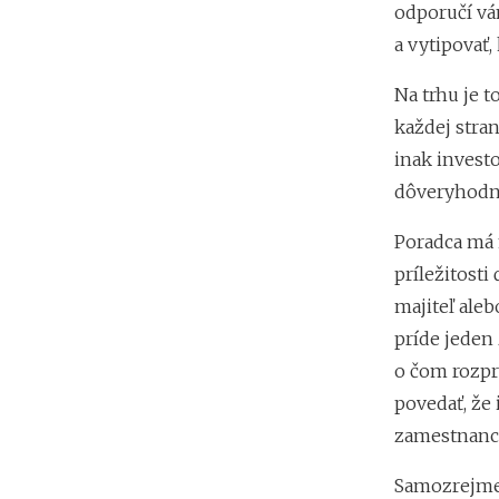
odporučí vá
a vytipovať,
Na trhu je t
každej stran
inak invest
dôveryhodné
Poradca má
príležitost
majiteľ ale
príde jeden 
o čom rozpr
povedať, že 
zamestnanco
Samozrejme 