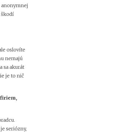
m
na anonymnej
i
u škodí
e
n
?
Z
le oslovíte
a
rmu nemajú
r
 sa akurát
i
a
e je to nič
ď
o
v
a
firiem,
n
i
e
oradcu.
f
i
e seriózny,
r