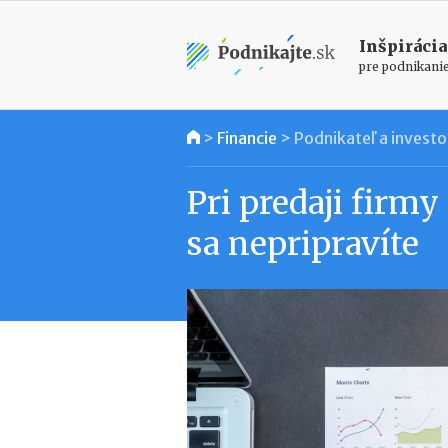
Inšpirácia
pre podnikani
>
Financie
>
Podnikateľ a investo
Pri predaji firmy
sa nepripravíte