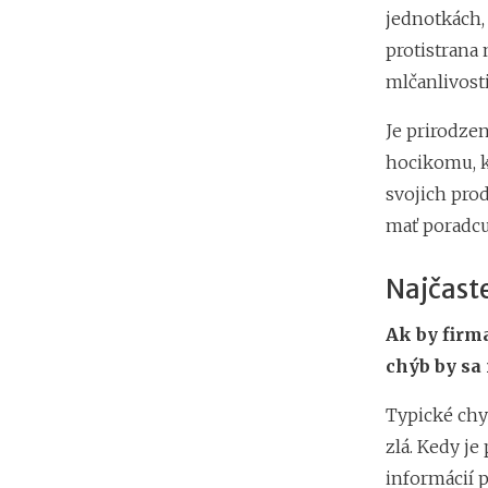
jednotkách, 
protistrana 
mlčanlivosti
Je prirodzen
hocikomu, k
svojich prod
mať poradcu,
Najčaste
Ak by firm
chýb by sa
Typické chy
zlá. Kedy je
informácií p