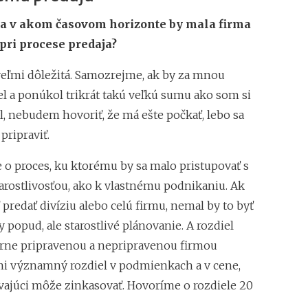
a v akom časovom horizonte by mala firma
pri procese predaja?
 veľmi dôležitá. Samozrejme, ak by za mnou
el a ponúkol trikrát takú veľkú sumu ako som si
l, nebudem hovoriť, že má ešte počkať, lebo sa
pripraviť.
e o proces, ku ktorému by sa malo pristupovať s
arostlivosťou, ako k vlastnému podnikaniu. Ak
 predať divíziu alebo celú firmu, nemal by to byť
popud, ale starostlivé plánovanie. A rozdiel
ne pripravenou a nepripravenou firmou
mi významný rozdiel v podmienkach a v cene,
vajúci môže zinkasovať. Hovoríme o rozdiele 20