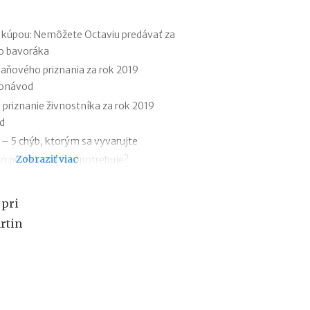
r
e
h
d kúpou: Nemôžete Octaviu predávať za
y
o bavoráka
p
aňového priznania za rok 2019
o
eonávod
t
é
 priznanie živnostníka za rok 2019
k
od
y
u – 5 chýb, ktorým sa vyvarujte
o
Zobraziť viac
d
 ho podnikateľ (ne)potrebuje?
1
noce podnikatelia? Odpovedá CEO
.
lus Bakery či Pizza Mizza
1
 pri
e podnikateľov sa v roku 2019 menili
.
rtin
2
mesiaca
0
ej faktúry
2
 začínajúceho podnikateľa
7
:
ov vnímajú podnikateľov pozitívne.
n
 vo vzťahu k zamestnancom