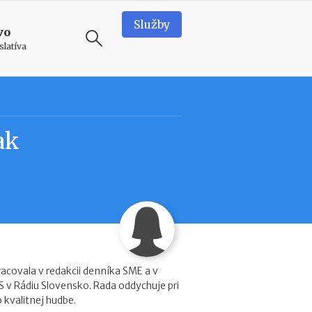
Služby
vo
slatíva
ODPORÚČAME
N
ak
o
v
é
p
o
d
m
i
e
n
racovala v redakcii denníka SME a v
k
 v Rádiu Slovensko. Rada oddychuje pri
y
 kvalitnej hudbe.
p