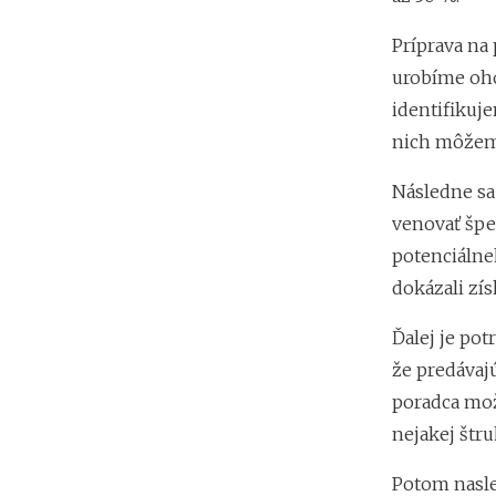
Príprava na
urobíme oho
identifikuje
nich môžeme
Následne sa
venovať špe
potenciálne
dokázali zís
Ďalej je pot
že predávajú
poradca možn
nejakej štru
Potom nasle