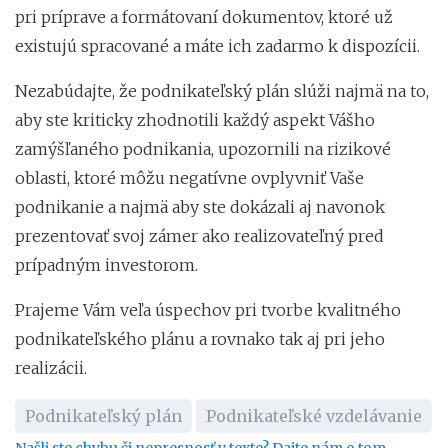
pri príprave a formátovaní dokumentov, ktoré už
existujú spracované a máte ich zadarmo k dispozícii.
Nezabúdajte, že podnikateľský plán slúži najmä na to,
aby ste kriticky zhodnotili každý aspekt Vášho
zamýšľaného podnikania, upozornili na rizikové
oblasti, ktoré môžu negatívne ovplyvniť Vaše
podnikanie a najmä aby ste dokázali aj navonok
prezentovať svoj zámer ako realizovateľný pred
prípadným investorom.
Prajeme Vám veľa úspechov pri tvorbe kvalitného
podnikateľského plánu a rovnako tak aj pri jeho
realizácii.
Podnikateľský plán
Podnikateľské vzdelávanie
Našli ste chybu či nepresnosť v texte? Dajte nám o tom