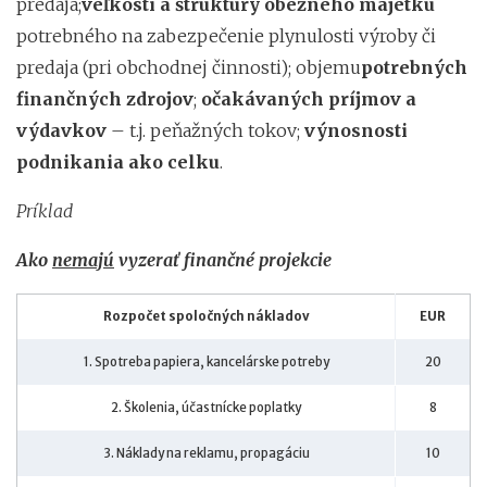
predaja;
veľkosti a štruktúry obežného majetku
potrebného na zabezpečenie plynulosti výroby či
predaja (pri obchodnej činnosti); objemu
potrebných
finančných zdrojov
;
očakávaných príjmov a
výdavkov
– t.j. peňažných tokov;
výnosnosti
podnikania ako celku
.
Príklad
Ako
nemajú
vyzerať finančné projekcie
Rozpočet spoločných nákladov
EUR
1. Spotreba papiera, kancelárske potreby
20
2. Školenia, účastnícke poplatky
8
3. Náklady na reklamu, propagáciu
10