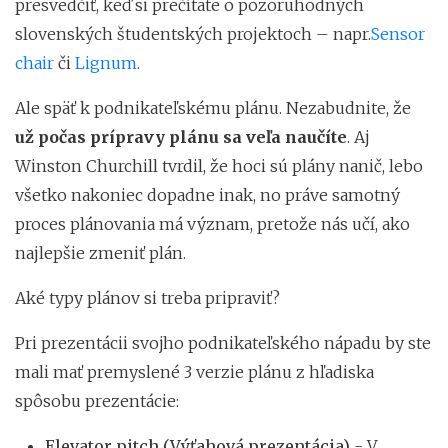
presvedčiť, keď si prečítate o pozoruhodných
slovenských študentských projektoch – napr.
Sensor
chair
či
Lignum
.
Ale späť k podnikateľskému plánu. Nezabudnite, že
už počas prípravy plánu sa veľa naučíte
. Aj
Winston Churchill tvrdil, že hoci sú plány nanič, lebo
všetko nakoniec dopadne inak, no práve samotný
proces plánovania má význam, pretože nás učí, ako
najlepšie zmeniť plán.
Aké typy plánov si treba pripraviť?
Pri prezentácii svojho podnikateľského nápadu by ste
mali mať premyslené 3 verzie plánu z hľadiska
spôsobu prezentácie:
Elevator pitch (Výťahová prezentácia)
- V