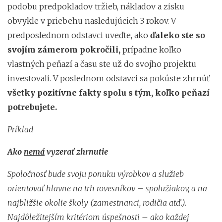
podobu predpokladov tržieb, nákladov a zisku
obvykle v priebehu nasledujúcich 3 rokov. V
predposlednom odstavci uveďte, ako
ďaleko ste so
svojím zámerom pokročili,
prípadne koľko
vlastných peňazí a času ste už do svojho projektu
investovali. V poslednom odstavci sa pokúste zhrnúť
všetky pozitívne fakty spolu s tým, koľko peňazí
potrebujete.
Príklad
Ako
nemá
vyzerať zhrnutie
Spoločnosť bude svoju ponuku výrobkov a služieb
orientovať hlavne na trh rovesníkov – spolužiakov, a na
najbližšie okolie školy (zamestnanci, rodičia atď.).
Najdôležitejším kritériom úspešnosti – ako každej