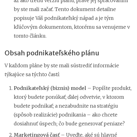
až ako tretiu verziu plánu, práve jej spracovaním
by ste mali začať. Tento dokument detailne
popisuje Váš podnikateľský nápad a je tým
kľúčovým dokumentom, ktorému sa venujeme v
tomto článku.
Obsah podnikateľského plánu
V každom pláne by ste mali sústrediť informácie
týkajúce sa týchto častí:
Podnikateľský (biznis) model
– Popíšte produkt,
ktorý budete ponúkať; ďalej odvetvie, v ktorom
budete podnikať; a nezabudnite na stratégiu
(spôsob realizácie) podnikania – ako chcete
dosiahnuť úspech; čo bude generovať peniaze?
Marketingová časť
– Uveďte, aké sú hlavné