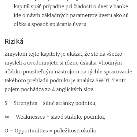
kapitál späť, prípadne pri žiadosti o úver v banke
ide o návrh základných parametrov úveru ako sú
dĺžka a spôsob splácania úveru.
Riziká
Zmyslom tejto kapitoly je ukázať, že ste na všetko
mysleli a uvedomujete si rôzne úskalia. Vhodným
a ľahko použiteľným nástrojom na rýchle spracovanie
takéhoto prehľadu podniku je analýza SWOT. Tento
pojem pochádza zo 4 anglických slov:
S – Strenghts = silné stránky podniku,
W – Weaknesses = slabé stránky podniku,
O – Opportunities = príležitosti okolia,