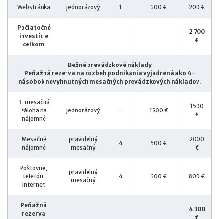
Webstránka
jednorázový
1
200 €
200 €
Počiatočné
2 700
investície
€
celkom
Bežné prevádzkové náklady
Peňažná rezerva na rozbeh podnikania vyjadrená ako 4-
násobok nevyhnutných mesačných prevádzkových nákladov.
3-mesačná
1500
záloha na
jednorázový
-
1500 €
€
nájomné
Mesačné
pravidelný
2000
4
500 €
nájomné
mesačný
€
Poštovné,
pravidelný
telefón,
4
200 €
800 €
mesačný
internet
Peňažná
4 300
rezerva
€