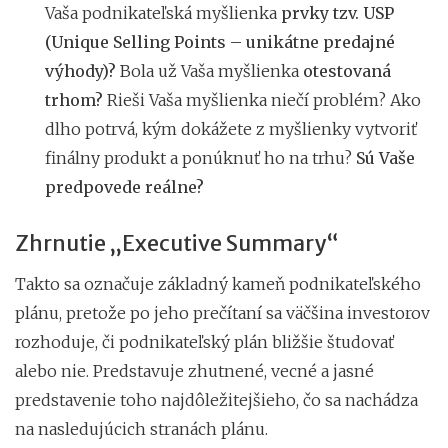
Vaša podnikateľská myšlienka
prvky tzv. USP
(Unique Selling Points – unikátne predajné
výhody)?
Bola už Vaša myšlienka
otestovaná
trhom?
Rieši Vaša myšlienka niečí problém? Ako
dlho potrvá, kým dokážete z myšlienky vytvoriť
finálny produkt a ponúknuť ho na trhu?
Sú Vaše
predpovede reálne?
Zhrnutie „Executive Summary“
Takto sa označuje základný kameň podnikateľského
plánu, pretože po jeho prečítaní sa väčšina investorov
rozhoduje, či podnikateľský plán bližšie študovať
alebo nie. Predstavuje zhutnené, vecné a jasné
predstavenie toho najdôležitejšieho, čo sa nachádza
na nasledujúcich stranách plánu.