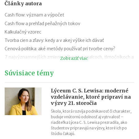
Články autora
Cash flow: význam a výpočet
Cash flow a prehľad peňažných tokov
Kalkulačný vzorec
Tvorba cien a zľavy: kedy a v akej výške ich dávať
Cenová politika: aké metódy používať pri tvorbe ceny?
7 najvýznamnejších zmien v zákone o znalcoch, tlmočníkoch a
Zobraziť viac
prekladateľoch od 1.7.2018
Súvisiace témy
Podpora podnikania na Slovensku konečne realitou
Invest Europe vidí potenciál v investíciách do infraštruktúry
TOP 10 svetových startupov
Lýceum C. S. Lewisa: moderné
vzdelávanie, ktoré pripraví na
Podnikateľskí anjeli investovali v roku 2015 v rámci Európy viac
výzvy 21. storočia
než 6 miliárd eur
Škola, ktorá rozvíja podnikavosť či charakter,
buduje vnútornú odolnosť aj vytrvalosť –
riaditeľka Lýcea C. S. Lewisa prezradila, ako
študentov pripravujú na výzvy, ktoré ich po
štúdiu čakajú.