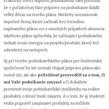
Prakticky všetci úspešní podnikatelia Vám potvrdia,
že v počiatočnej fáze prípravy na podnikanie kládli
veľký dôraz na tvorbu plánu. Niežeby neexistovali
úspešné firmy, ktoré začínali bez formálne
napísaného plánu, no v mnohých prípadoch absencia
takéhoto plánu spôsobila, že začínajúci podnikatelia
mrhali svoju energiu na projekt/produkt, ktorý bol
odsúdený na neúspech.
Aj pri tvorbe podnikateľského plánu pre študentskú
spoločnosť by ste nemali chápať prípravu plánu ako
nutné zlo, ale ako
príležitosť presvedčiť sa o tom, či
má Vaše podnikanie zmysel
a či dokážete
premeniť svoje podnikateľské myšlienky na reálne
produkty, o ktoré bude záujem. A o tom, že aj študenti
vedia pripraviť zaujímavé produkty, sa môžete