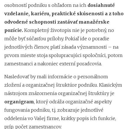
osobností podniku s ohľadom na ich
dosiahnuté
vzdelanie, kariéru, praktické skúsenosti a z toho
odvodené schopnosti zastávať manažérske
pozície.
Kompletný životopis nie je potrebný, no
môže byť súčasťou prílohy. Pokiaľ ide o poradie
jednotlivých členov, platí zásada významnosti – na
prvom mieste stoja spolupracujúci spoločníci, potom
zamestnanci a nakoniec externí poradcovia.
Nasledovať by mali informácie o personálnom
zložení a organizačnej štruktúre podniku. Klasickým
nástrojom znázornenia organizačnej štruktúry je
organigram
, ktorý odráža organizačné aspekty
fungovania podniku, t.j. zobrazuje jednotlivé
oddelenia vo Vašej firme, krátky popis ich funkcie,
príp. počet zamestnancov.