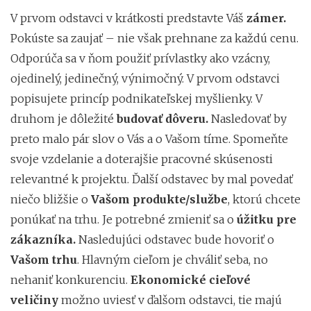
V prvom odstavci v krátkosti predstavte Váš
zámer.
Pokúste sa zaujať – nie však prehnane za každú cenu.
Odporúča sa v ňom použiť prívlastky ako vzácny,
ojedinelý, jedinečný, výnimočný. V prvom odstavci
popisujete princíp podnikateľskej myšlienky. V
druhom je dôležité
budovať dôveru.
Nasledovať by
preto malo pár slov o Vás a o Vašom tíme. Spomeňte
svoje vzdelanie a doterajšie pracovné skúsenosti
relevantné k projektu. Ďalší odstavec by mal povedať
niečo bližšie o
Vašom produkte/službe
, ktorú chcete
ponúkať na trhu. Je potrebné zmieniť sa o
úžitku pre
zákazníka.
Nasledujúci odstavec bude hovoriť o
Vašom trhu
. Hlavným cieľom je chváliť seba, no
nehaniť konkurenciu.
Ekonomické cieľové
veličiny
možno uviesť v ďalšom odstavci, tie majú