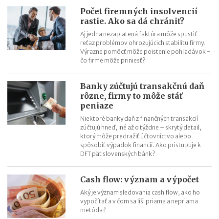
Podnikateľskí anjeli investovali v roku 2015 v rámci Európy viac
Počet firemných insolvencií
rastie. Ako sa dá chrániť?
než 6 miliárd eur
Aj jedna nezaplatená faktúra môže spustiť
Elektronický denník znalca, tlmočníka a prekladateľa
reťaz problémov ohrozujúcich stabilitu firmy.
Výrazne pomôcť môže poistenie pohľadávok -
čo firme môže priniesť?
Banky zúčtujú transakčnú daň
rôzne, firmy to môže stáť
peniaze
Niektoré banky daň z finančných transakcií
zúčtujú hneď, iné až o týždne – skrytý detail,
ktorý môže predražiť účtovníctvo alebo
spôsobiť výpadok financií. Ako pristupuje k
DFT päť slovenských bánk?
Cash flow: význam a výpočet
Aký je význam sledovania cash flow, ako ho
vypočítať a v čom sa líši priama a nepriama
metóda?