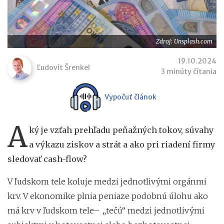
Zdroj: Unsplash.com
19.10.2024
Ľudovít Šrenkel
3 minúty čítania
Vypočuť článok
A
ký je vzťah prehľadu peňažných tokov, súvahy
a výkazu ziskov a strát a ako pri riadení firmy
sledovať cash-flow?
V ľudskom tele koluje medzi jednotlivými orgánmi
krv. V ekonomike plnia peniaze podobnú úlohu ako
má krv v ľudskom tele– „tečú“ medzi jednotlivými