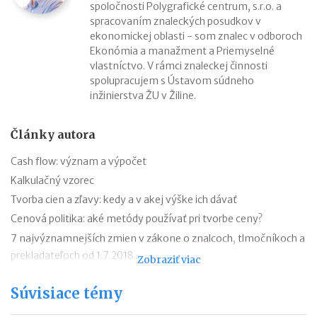
spoločnosti Polygrafické centrum, s.r.o. a
spracovaním znaleckých posudkov v
ekonomickej oblasti - som znalec v odboroch
Ekonómia a manažment a Priemyselné
vlastníctvo. V rámci znaleckej činnosti
spolupracujem s Ústavom súdneho
inžinierstva ŽU v Žiline.
Články autora
Cash flow: význam a výpočet
Kalkulačný vzorec
Tvorba cien a zľavy: kedy a v akej výške ich dávať
Cenová politika: aké metódy používať pri tvorbe ceny?
7 najvýznamnejších zmien v zákone o znalcoch, tlmočníkoch a
prekladateľoch od 1.7.2018
Zobraziť viac
Podpora podnikania na Slovensku konečne realitou
Súvisiace témy
Invest Europe vidí potenciál v investíciách do infraštruktúry
TOP 10 svetových startupov