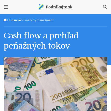
>
Financie
>
Finančný manažment
Cash flow a prehľad
peňažných tokov