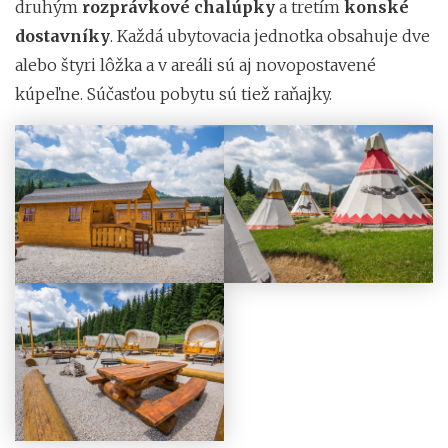
druhým
rozprávkové chalúpky
a tretím
konské
dostavníky
. Každá ubytovacia jednotka obsahuje dve
alebo štyri lôžka a v areáli sú aj novopostavené
kúpeľne. Súčasťou pobytu sú tiež raňajky.