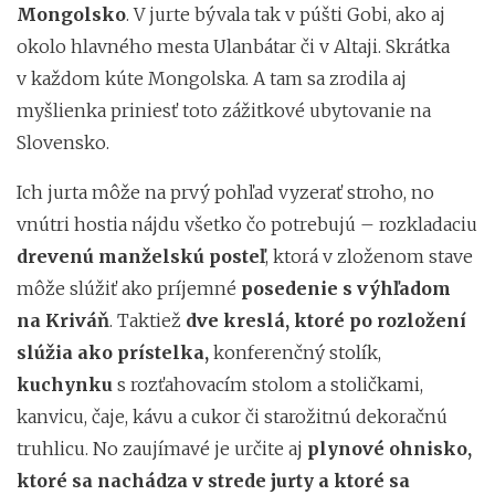
Mongolsko
. V jurte bývala tak v púšti Gobi, ako aj
okolo hlavného mesta Ulanbátar či v Altaji. Skrátka
v každom kúte Mongolska. A tam sa zrodila aj
myšlienka priniesť toto zážitkové ubytovanie na
Slovensko.
Ich jurta môže na prvý pohľad vyzerať stroho, no
vnútri hostia nájdu všetko čo potrebujú – rozkladaciu
drevenú manželskú posteľ
, ktorá v zloženom stave
môže slúžiť ako príjemné
posedenie s výhľadom
na Kriváň
. Taktiež
dve kreslá, ktoré po rozložení
slúžia ako prístelka,
konferenčný stolík,
kuchynku
s rozťahovacím stolom a stoličkami,
kanvicu, čaje, kávu a cukor či starožitnú dekoračnú
truhlicu. No zaujímavé je určite aj
plynové ohnisko,
ktoré sa nachádza v strede jurty a ktoré sa