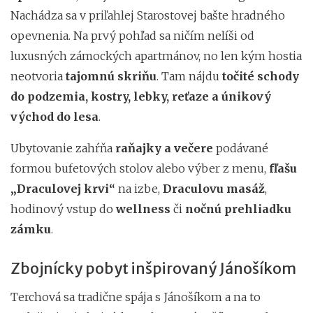
Nachádza sa v priľahlej Starostovej bašte hradného
opevnenia. Na prvý pohľad sa ničím nelíši od
luxusných zámockých apartmánov, no len kým hostia
neotvoria
tajomnú skriňu
. Tam nájdu
točité schody
do podzemia, kostry, lebky, reťaze a únikový
východ do lesa
.
Ubytovanie zahŕňa
raňajky a večere
podávané
formou bufetových stolov alebo výber z menu,
fľašu
„Draculovej krvi“
na izbe,
Draculovu masáž
,
hodinový vstup do
wellness
či
nočnú
prehliadku
zámku
.
Zbojnícky pobyt inšpirovaný Jánošíkom
Terchová sa tradične spája s Jánošíkom a na to