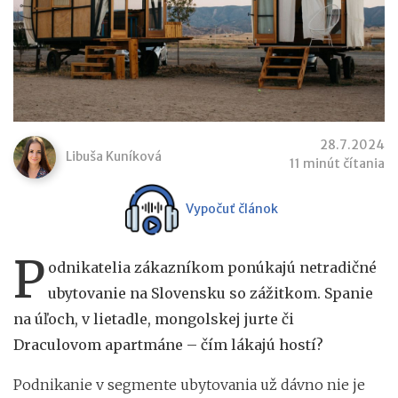
28.7.2024
Libuša Kuníková
11 minút čítania
Vypočuť článok
P
odnikatelia zákazníkom ponúkajú netradičné
ubytovanie na Slovensku so zážitkom. Spanie
na úľoch, v lietadle, mongolskej jurte či
Draculovom apartmáne – čím lákajú hostí?
Podnikanie v segmente ubytovania už dávno nie je