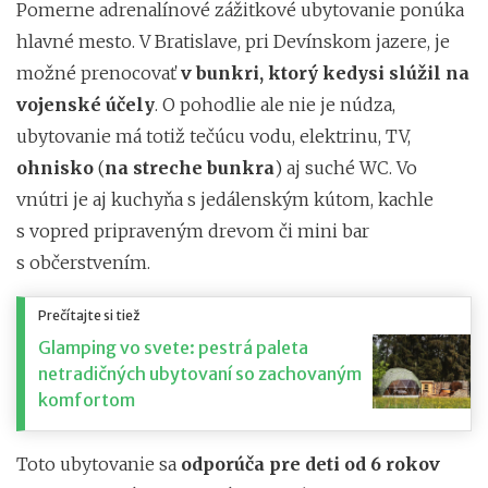
Pomerne adrenalínové zážitkové ubytovanie ponúka
hlavné mesto. V Bratislave, pri Devínskom jazere, je
možné prenocovať
v bunkri, ktorý kedysi slúžil na
vojenské účely
. O pohodlie ale nie je núdza,
ubytovanie má totiž tečúcu vodu, elektrinu, TV,
ohnisko
(
na streche bunkra
) aj suché WC. Vo
vnútri je aj kuchyňa s jedálenským kútom, kachle
s vopred pripraveným drevom či mini bar
s občerstvením.
Prečítajte si tiež
Glamping vo svete: pestrá paleta
netradičných ubytovaní so zachovaným
komfortom
Toto ubytovanie sa
odporúča pre deti od 6 rokov