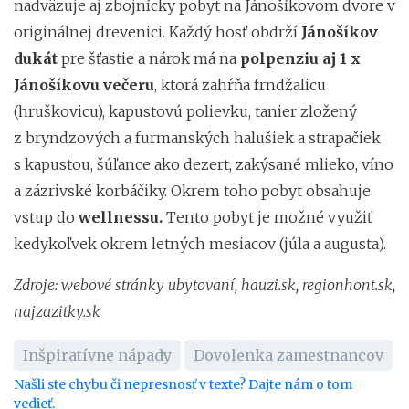
nadväzuje aj zbojnícky pobyt na Jánošíkovom dvore v
originálnej drevenici. Každý hosť obdrží
Jánošíkov
dukát
pre šťastie a nárok má na
polpenziu aj 1 x
Jánošíkovu večeru
, ktorá zahŕňa frndžalicu
(hruškovicu), kapustovú polievku, tanier zložený
z bryndzových a furmanských halušiek a strapačiek
s kapustou, šúľance ako dezert, zakýsané mlieko, víno
a zázrivské korbáčiky. Okrem toho pobyt obsahuje
vstup do
wellnessu.
Tento pobyt je možné využiť
kedykoľvek okrem letných mesiacov (júla a augusta).
Zdroje: webové stránky ubytovaní,
hauzi.sk, regionhont.sk,
najzazitky.sk
Inšpiratívne nápady
Dovolenka zamestnancov
Našli ste chybu či nepresnosť v texte? Dajte nám o tom
vedieť.