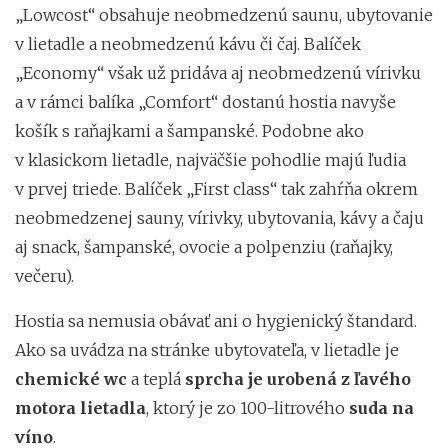
„Lowcost“ obsahuje neobmedzenú saunu, ubytovanie
v lietadle a neobmedzenú kávu či čaj. Balíček
„Economy“ však už pridáva aj neobmedzenú vírivku
a v rámci balíka „Comfort“ dostanú hostia navyše
košík s raňajkami a šampanské. Podobne ako
v klasickom lietadle, najväčšie pohodlie majú ľudia
v prvej triede. Balíček „First class“ tak zahŕňa okrem
neobmedzenej sauny, vírivky, ubytovania, kávy a čaju
aj snack, šampanské, ovocie a polpenziu (raňajky,
večeru).
Hostia sa nemusia obávať ani o hygienický štandard.
Ako sa uvádza na stránke ubytovateľa, v lietadle je
chemické wc
a teplá
sprcha je urobená z ľavého
motora lietadla
, ktorý je zo 100-litrového
suda na
víno
.