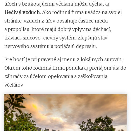
úľoch s bzukotajúcimi včelami môžu dýchať aj
liečivý vzduch
. Ako rodinná firma uvádza na svojej
stránke, vzduch z úľov obsahuje častice medu
a propolisu, ktoré majú dobrý vplyv na dýchací,
tráviaci, srdcovo-cievny systém, zlepšujú stav
nervového systému a potláčajú depresiu.
Pre hostí je pripravené aj menu z lokálnych surovín.
Okrem toho rodinná firma ponúka aj prenájom úľa do
záhrady za účelom opeľovania a zaškoľovania
včelárov.