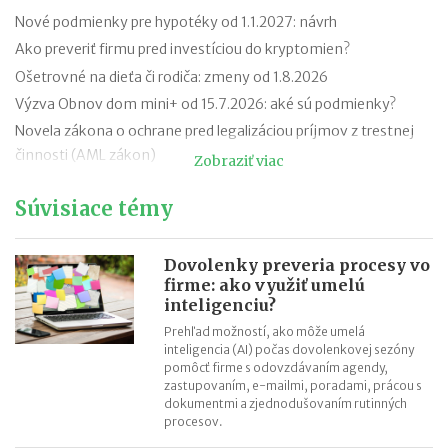
Nové podmienky pre hypotéky od 1.1.2027: návrh
Ako preveriť firmu pred investíciou do kryptomien?
Ošetrovné na dieťa či rodiča: zmeny od 1.8.2026
Výzva Obnov dom mini+ od 15.7.2026: aké sú podmienky?
Novela zákona o ochrane pred legalizáciou príjmov z trestnej
činnosti (AML zákon)
Zobraziť viac
Minimálny dôchodok v roku 2027
Súvisiace témy
Sviatok sv. Cyrila a Metoda 2026 už bez zatvorených obchodov
Nabíjanie elektromobilu v zahraničí: roaming, aplikácie,
plánovanie cesty
Dovolenky preveria procesy vo
firme: ako využiť umelú
ChatGPT, Gemini a ďalšie AI nástroje: daňové povinnosti pri
inteligenciu?
predplatnom
Prehľad možností, ako môže umelá
Zvýšenie pokút za priestupky od 15.7.2026
inteligencia (AI) počas dovolenkovej sezóny
pomôcť firme s odovzdávaním agendy,
zastupovaním, e-mailmi, poradami, prácou s
dokumentmi a zjednodušovaním rutinných
procesov.