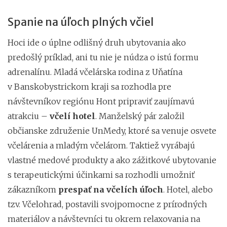
Spanie na úľoch plných včiel
Hoci ide o úplne odlišný druh ubytovania ako
predošlý príklad, ani tu nie je núdza o istú formu
adrenalínu. Mladá včelárska rodina z Uňatína
v Banskobystrickom kraji sa rozhodla pre
návštevníkov regiónu Hont pripraviť zaujímavú
atrakciu –
včelí hotel
. Manželský pár založil
občianske združenie UnMedy, ktoré sa venuje osvete
včelárenia a mladým včelárom. Taktiež vyrábajú
vlastné medové produkty a ako zážitkové ubytovanie
s terapeutickými účinkami sa rozhodli umožniť
zákazníkom
prespať na včelích úľoch
. Hotel, alebo
tzv. Včelohrad, postavili svojpomocne z prírodných
materiálov a návštevníci tu okrem relaxovania na