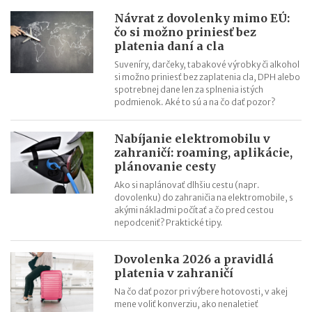
Návrat z dovolenky mimo EÚ:
čo si možno priniesť bez
platenia daní a cla
Suveníry, darčeky, tabakové výrobky či alkohol
si možno priniesť bez zaplatenia cla, DPH alebo
spotrebnej dane len za splnenia istých
podmienok. Aké to sú a na čo dať pozor?
Nabíjanie elektromobilu v
zahraničí: roaming, aplikácie,
plánovanie cesty
Ako si naplánovať dlhšiu cestu (napr.
dovolenku) do zahraničia na elektromobile, s
akými nákladmi počítať a čo pred cestou
nepodceniť? Praktické tipy.
Dovolenka 2026 a pravidlá
platenia v zahraničí
Na čo dať pozor pri výbere hotovosti, v akej
mene voliť konverziu, ako nenaletieť