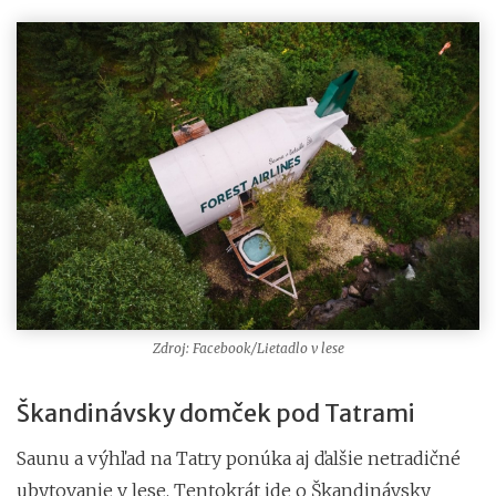
Zdroj: Facebook/Lietadlo v lese
Škandinávsky domček pod Tatrami
Saunu a výhľad na Tatry ponúka aj ďalšie netradičné
ubytovanie v lese. Tentokrát ide o Škandinávsky