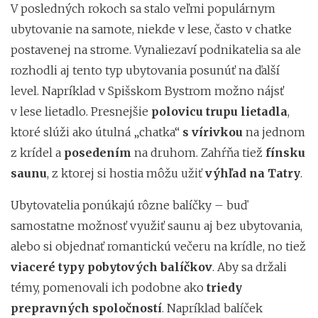
V posledných rokoch sa stalo veľmi populárnym
ubytovanie na samote, niekde v lese, často v chatke
postavenej na strome. Vynaliezaví podnikatelia sa ale
rozhodli aj tento typ ubytovania posunúť na ďalší
level. Napríklad v Spišskom Bystrom možno nájsť
v lese lietadlo. Presnejšie
polovicu trupu lietadla
,
ktoré slúži ako útulná „chatka“
s vírivkou
na jednom
z krídel a
posedením
na druhom. Zahŕňa tiež
fínsku
saunu
, z ktorej si hostia môžu užiť
výhľad na Tatry
.
Ubytovatelia ponúkajú rôzne balíčky – buď
samostatne možnosť využiť saunu aj bez ubytovania,
alebo si objednať romantickú večeru na krídle, no tiež
viaceré typy pobytových balíčkov
. Aby sa držali
témy, pomenovali ich podobne ako
triedy
prepravných spoločností
. Napríklad balíček