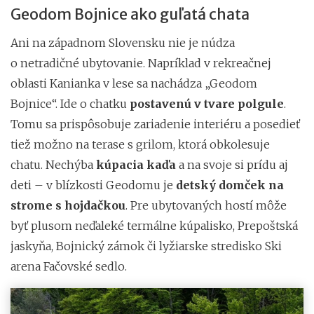
Geodom Bojnice ako guľatá chata
Ani na západnom Slovensku nie je núdza
o netradičné ubytovanie. Napríklad v rekreačnej
oblasti Kanianka v lese sa nachádza „Geodom
Bojnice“. Ide o chatku
postavenú v tvare polgule
.
Tomu sa prispôsobuje zariadenie interiéru a posedieť
tiež možno na terase s grilom, ktorá obkolesuje
chatu. Nechýba
kúpacia kaďa
a na svoje si prídu aj
deti – v blízkosti Geodomu je
detský domček na
strome s hojdačkou
. Pre ubytovaných hostí môže
byť plusom neďaleké termálne kúpalisko, Prepoštská
jaskyňa, Bojnický zámok či lyžiarske stredisko Ski
arena Fačovské sedlo.