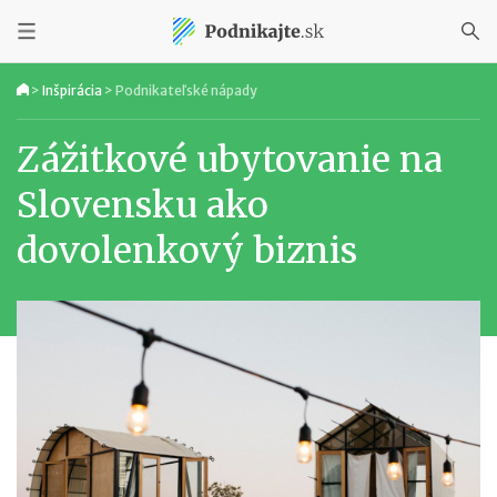
>
Inšpirácia
>
Podnikateľské nápady
Zážitkové ubytovanie na
Slovensku ako
dovolenkový biznis