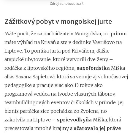
Zdroj: ranc-ladova.sk
Zážitkový pobyt v mongolskej jurte
Máte pocit, že sa nachádzate v Mongolsku, no pritom
máte výhľad na Kriváň a ste v dedinke Vavrišovo na
Liptove. To ponúka Jurta pod Kriváňom, ďalšie
atypické ubytovanie, ktoré vytvorili dve ženy –
rodáčka z liptovského regiónu,
saxofonistka
Miška
alias Saxana Sapietová, ktorá sa venuje aj voľnočasovej
pedagogike a pracuje viac ako 13 rokov ako
programová vedúca na tvorbe vlastných táborov,
teambuildingových eventov či školách v prírode. Jej
biznis parťáčka síce pochádza zo Zvolena, no
zakotvila na Liptove –
sprievodkyňa
Miška, ktorá
precestovala mnohé krajiny a
učarovalo jej práve