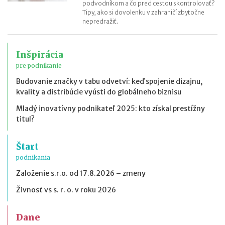
podvodníkom a čo pred cestou skontrolovať?
Tipy, ako si dovolenku v zahraničí zbytočne
nepredražiť.
Inšpirácia
pre podnikanie
Budovanie značky v tabu odvetví: keď spojenie dizajnu,
kvality a distribúcie vyústi do globálneho biznisu
Mladý inovatívny podnikateľ 2025: kto získal prestížny
titul?
Štart
podnikania
Založenie s.r.o. od 17.8.2026 – zmeny
Živnosť vs s. r. o. v roku 2026
Dane