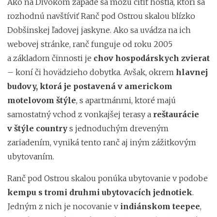
Ako na Divokom západe sa môžu cítiť hostia, ktorí sa
rozhodnú navštíviť Ranč pod Ostrou skalou blízko
Dobšinskej ľadovej jaskyne. Ako sa uvádza na ich
webovej stránke, ranč funguje od roku 2005
a základom činnosti je
chov hospodárskych zvierat
– koní či hovädzieho dobytka. Avšak, okrem
hlavnej
budovy, ktorá je postavená v americkom
motelovom štýle
, s apartmánmi, ktoré majú
samostatný vchod z vonkajšej terasy a
reštaurácie
v štýle country
s jednoduchým dreveným
zariadením, vyniká tento ranč aj iným zážitkovým
ubytovaním.
Ranč pod Ostrou skalou ponúka ubytovanie v podobe
kempu s tromi druhmi ubytovacích jednotiek
.
Jedným z nich je nocovanie v
indiánskom teepee
,