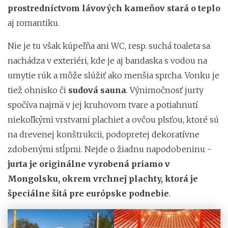
prostredníctvom lávových kameňov stará o teplo
aj romantiku.
Nie je tu však kúpeľňa ani WC, resp. suchá toaleta sa
nachádza v exteriéri, kde je aj bandaska s vodou na
umytie rúk a môže slúžiť ako menšia sprcha. Vonku je
tiež ohnisko či
sudová sauna
. Výnimočnosť jurty
spočíva najmä v jej kruhovom tvare a potiahnutí
niekoľkými vrstvami plachiet a ovčou plsťou, ktoré sú
na drevenej konštrukcii, podopretej dekoratívne
zdobenými stĺpmi. Nejde o žiadnu napodobeninu -
jurta je originálne vyrobená priamo v
Mongolsku, okrem vrchnej plachty, ktorá je
špeciálne šitá pre európske podnebie
.