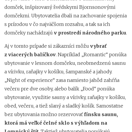
domček, inšpirovaný švédskymi Bjornsonovými
domčekmi. Ubytovatelia dbali na zachovanie spojenia
s prírodou v čo najväčšom rozsahu, a tak sa ich
domčeky nachádzajú
v prostredí národného parku
.
Aj v tomto prípade si zákazníci môžu
vybrať
z viacerých balíčkov
. Napríklad „Romantic“ ponúka
ubytovanie v lesnom domčeku, neobmedzenú saunu
a vírivku, raňajky v košíku,
šampanské a jahody.
„Night of experience“ zasa namiesto jahôd zahŕňa
večeru pre dve osoby, alebo balík „Food“ ponúka
ubytovanie, využitie sauny a vírivky, raňajky v košíku,
obed, večeru, a tiež slaný a sladký košík. Samostatne
bez ubytovania možno rezervovať
fínsku saunu,
ktorá má veľké čelné sklo s výhľadom na
Lomnický štít
. Taktiež ubytovatelia ponúkajú