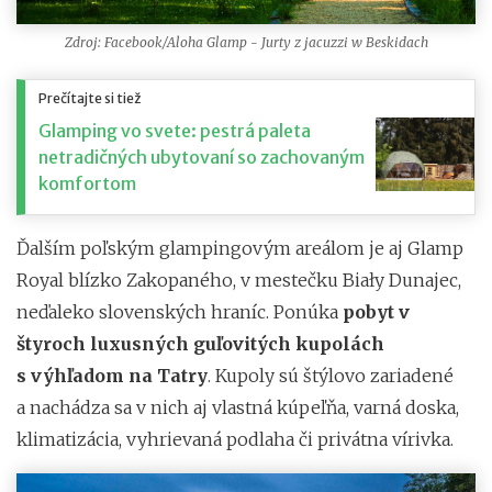
Zdroj: Facebook/Aloha Glamp - Jurty z jacuzzi w Beskidach
Prečítajte si tiež
Glamping vo svete: pestrá paleta
netradičných ubytovaní so zachovaným
komfortom
Ďalším poľským glampingovým areálom je aj Glamp
Royal blízko Zakopaného, v mestečku Biały Dunajec,
neďaleko slovenských hraníc. Ponúka
pobyt v
štyroch luxusných guľovitých kupolách
s výhľadom na Tatry
. Kupoly sú štýlovo zariadené
a nachádza sa v nich aj vlastná kúpeľňa, varná doska,
klimatizácia, vyhrievaná podlaha či privátna vírivka.