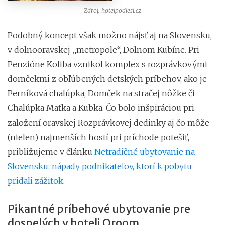
Zdroj: hotelpodlesi.cz
Podobný koncept však možno nájsť aj na Slovensku,
v dolnooravskej „metropole“, Dolnom Kubíne. Pri
Penzióne Koliba vznikol komplex s rozprávkovými
domčekmi z obľúbených detských príbehov, ako je
Perníková chalúpka, Domček na stračej nôžke či
Chalúpka Maťka a Kubka. Čo bolo inšpiráciou pri
založení oravskej Rozprávkovej dedinky aj čo môže
(nielen) najmenších hostí pri príchode potešiť,
približujeme v článku
Netradičné ubytovanie na
Slovensku: nápady podnikateľov, ktorí k pobytu
pridali zážitok
.
Pikantné príbehové ubytovanie pre
dospelých v hoteli Oroom