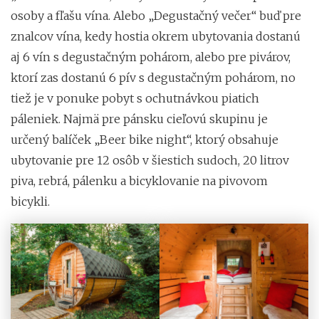
osoby a fľašu vína. Alebo „Degustačný večer“ buď pre
znalcov vína, kedy hostia okrem ubytovania dostanú
aj 6 vín s degustačným pohárom, alebo pre pivárov,
ktorí zas dostanú 6 pív s degustačným pohárom, no
tiež je v ponuke pobyt s ochutnávkou piatich
páleniek. Najmä pre pánsku cieľovú skupinu je
určený balíček „Beer bike night“, ktorý obsahuje
ubytovanie pre 12 osôb v šiestich sudoch, 20 litrov
piva, rebrá, pálenku a bicyklovanie na pivovom
bicykli.