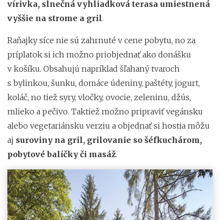
vírivka, slnečná vyhliadková terasa umiestnená
vyššie na strome a gril
.
Raňajky síce nie sú zahrnuté v cene pobytu, no za
príplatok si ich možno priobjednať ako donášku
v košíku. Obsahujú napríklad šľahaný tvaroch
s bylinkou, šunku, domáce údeniny, paštéty, jogurt,
koláč, no tiež syry, vločky, ovocie, zeleninu, džús,
mlieko a pečivo. Taktiež možno pripraviť vegánsku
alebo vegetariánsku verziu a objednať si hostia môžu
aj
suroviny na gril, grilovanie so šéfkuchárom,
pobytové balíčky či masáž
.