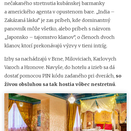
nečakaného stretnutia kubánskej barmanky
a amerického agenta v opustenom bare. „India –
Zakázaná láska“ je zas príbeh, kde dominantný
panovník môže všetko, alebo príbeh s názvom
„Japonsko – tajomstvo klanov“, o členoch dvoch
klanov, ktorí prekonávajú výzvy v tieni intríg.
Izby sa nachádzajú v Brne, Miloviciach, Karlovych
Varoch a Hronove. Navyše, do hotelu a izieb sa dá
dostať pomocou PIN kódu zadaného pri dverách,
so
živou obsluhou sa tak hostia vôbec nestretnú
.