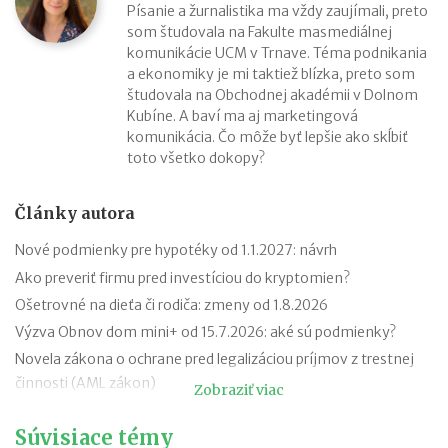
Písanie a žurnalistika ma vždy zaujímali, preto
som študovala na Fakulte masmediálnej
komunikácie UCM v Trnave. Téma podnikania
a ekonomiky je mi taktiež blízka, preto som
študovala na Obchodnej akadémii v Dolnom
Kubíne. A baví ma aj marketingová
komunikácia. Čo môže byť lepšie ako skĺbiť
toto všetko dokopy?
Články autora
Nové podmienky pre hypotéky od 1.1.2027: návrh
Ako preveriť firmu pred investíciou do kryptomien?
Ošetrovné na dieťa či rodiča: zmeny od 1.8.2026
Výzva Obnov dom mini+ od 15.7.2026: aké sú podmienky?
Novela zákona o ochrane pred legalizáciou príjmov z trestnej
činnosti (AML zákon)
Zobraziť viac
Minimálny dôchodok v roku 2027
Súvisiace témy
Sviatok sv. Cyrila a Metoda 2026 už bez zatvorených obchodov