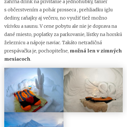
zahŕňa drink na privítanie a jednohubky, tanier
s občerstvením a pohár prosseca , prehliadku iglu
dediny, raňajky aj večeru, no využiť tiež možno
vírivku a saunu. V cene pobytu ale nie je doprava na
dané miesto, poplatky za parkovanie, lístky na horskú
železnicu a nápoje naviac. Takáto netradičná
prespávačka je, pochopiteľne,
možná len v zimných
mesiacoch
.