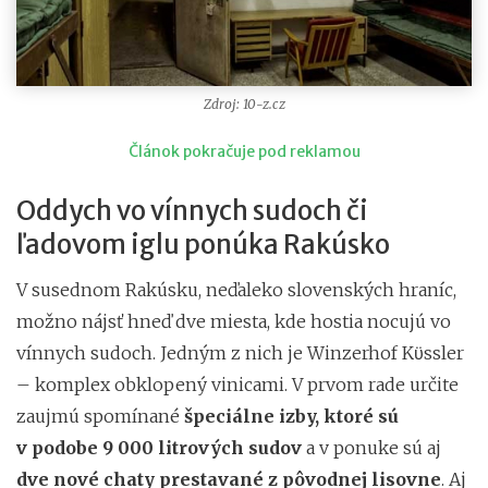
Zdroj: 10-z.cz
Článok pokračuje pod reklamou
Oddych vo vínnych sudoch či
ľadovom iglu ponúka Rakúsko
V susednom Rakúsku, neďaleko slovenských hraníc,
možno nájsť hneď dve miesta, kde hostia nocujú vo
vínnych sudoch. Jedným z nich je Winzerhof Kϋssler
– komplex obklopený vinicami. V prvom rade určite
zaujmú spomínané
špeciálne izby, ktoré sú
v podobe 9 000 litrových sudov
a v ponuke sú aj
dve nové chaty prestavané z pôvodnej lisovne
. Aj