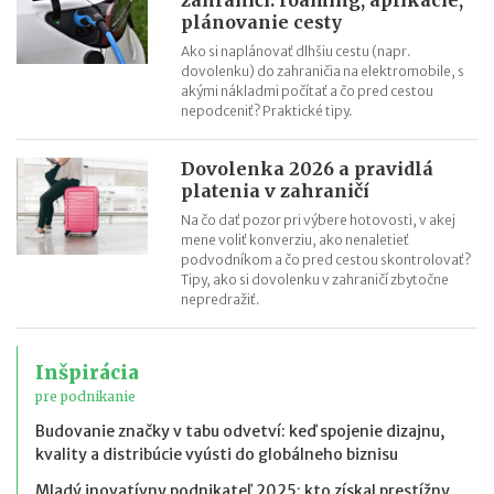
plánovanie cesty
Ako si naplánovať dlhšiu cestu (napr.
dovolenku) do zahraničia na elektromobile, s
akými nákladmi počítať a čo pred cestou
nepodceniť? Praktické tipy.
Dovolenka 2026 a pravidlá
platenia v zahraničí
Na čo dať pozor pri výbere hotovosti, v akej
mene voliť konverziu, ako nenaletieť
podvodníkom a čo pred cestou skontrolovať?
Tipy, ako si dovolenku v zahraničí zbytočne
nepredražiť.
Inšpirácia
pre podnikanie
Budovanie značky v tabu odvetví: keď spojenie dizajnu,
kvality a distribúcie vyústi do globálneho biznisu
Mladý inovatívny podnikateľ 2025: kto získal prestížny