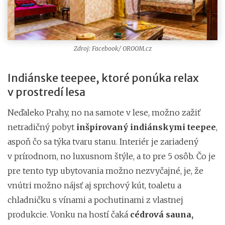
Zdroj: Facebook/ OROOM.cz
Indiánske teepee, ktoré ponúka relax
v prostredí lesa
Neďaleko Prahy, no na samote v lese, možno zažiť
netradičný pobyt
inšpirovaný indiánskymi teepee
,
aspoň čo sa týka tvaru stanu. Interiér je zariadený
v prírodnom, no luxusnom štýle, a to pre 5 osôb. Čo je
pre tento typ ubytovania možno nezvyčajné, je, že
vnútri možno nájsť aj sprchový kút, toaletu a
chladničku s vínami a pochutinami z vlastnej
produkcie. Vonku na hostí čaká
cédrová sauna,