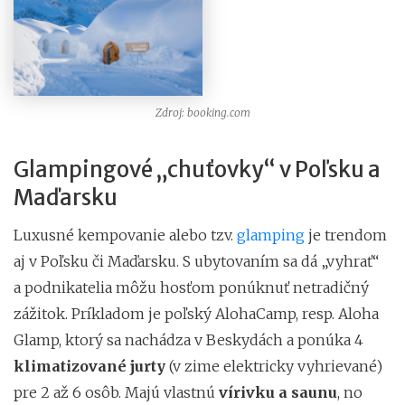
Zdroj: booking.com
Glampingové „chuťovky“ v Poľsku a
Maďarsku
Luxusné kempovanie alebo tzv.
glamping
je trendom
aj v Poľsku či Maďarsku. S ubytovaním sa dá „vyhrať“
a podnikatelia môžu hosťom ponúknuť netradičný
zážitok. Príkladom je poľský AlohaCamp, resp. Aloha
Glamp, ktorý sa nachádza v Beskydách a ponúka 4
klimatizované jurty
(v zime elektricky vyhrievané)
pre 2 až 6 osôb. Majú vlastnú
vírivku a saunu
, no