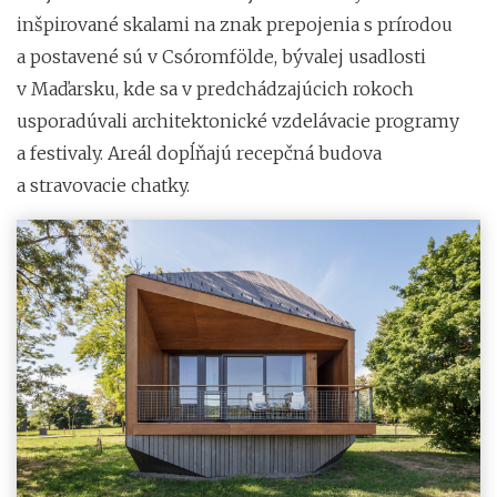
inšpirované skalami na znak prepojenia s prírodou
a postavené sú v Csóromfölde, bývalej usadlosti
v Maďarsku, kde sa v predchádzajúcich rokoch
usporadúvali architektonické vzdelávacie programy
a festivaly. Areál dopĺňajú recepčná budova
a stravovacie chatky.