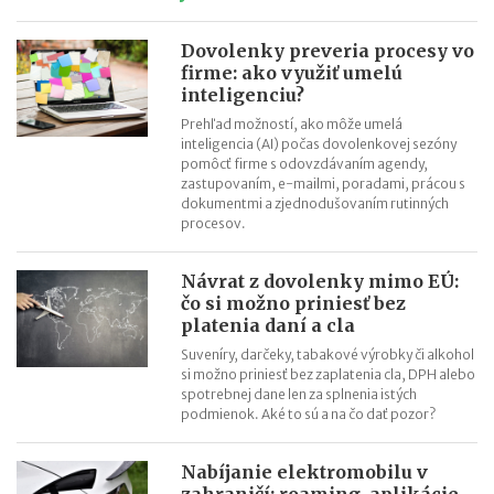
Nabíjanie elektromobilu v zahraničí: roaming, aplikácie,
plánovanie cesty
Dovolenky preveria procesy vo
firme: ako využiť umelú
ChatGPT, Gemini a ďalšie AI nástroje: daňové povinnosti pri
inteligenciu?
predplatnom
Prehľad možností, ako môže umelá
Zvýšenie pokút za priestupky od 15.7.2026
inteligencia (AI) počas dovolenkovej sezóny
pomôcť firme s odovzdávaním agendy,
zastupovaním, e-mailmi, poradami, prácou s
dokumentmi a zjednodušovaním rutinných
procesov.
Návrat z dovolenky mimo EÚ:
čo si možno priniesť bez
platenia daní a cla
Suveníry, darčeky, tabakové výrobky či alkohol
si možno priniesť bez zaplatenia cla, DPH alebo
spotrebnej dane len za splnenia istých
podmienok. Aké to sú a na čo dať pozor?
Nabíjanie elektromobilu v
zahraničí: roaming, aplikácie,