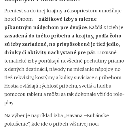
Preniesť sa do inej krajiny a časopriestoru umožňuje
hotel Oroom –
zážitkové izby s mierne
pikantným nádychom pre dvojice
. Každá z izieb je
zasadená do iného príbehu a krajiny, podľa čoho
sú izby zariadené, no prispôsobené je tiež jedlo,
drinky či aktivity nachystané pre pár
.
Luxusné
tematické izby ponúkajú nevšedné pochutiny priamo
z daných destinácií, návody na miešanie nápojov, no
tiež rekvizity, kostýmy a kulisy súvisiace s príbehom.
Hostia ovládajú rýchlosť príbehu, svetlá a hudbu
pomocou tabletu a môžu sa tak dokonale vžiť do role-
play .
Na výber je napríklad izba „Havana –Kubánske
pokušenie“, kde ide o príbeh vášnivej noci