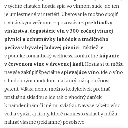
v týchto chatách hostia spia vo vínnom sude, no ten
je umiestnený v interiéri. Ubytovanie možno spojiť
s vinárskym večerom – pozostáva z
prehliadky
vinárstva, degustácie vín v 300-ročnej vínnej
pivnici a ochutnávky lahôdok a tradičného
pečiva v bývalej ľadovej pivnici
. Taktiež je
v ponuke romantický wellness, konkrétne
kúpanie
v červenom víne v drevenej kadi
. Hostia si tu môžu
navyše zakúpiť špeciálne
spievajúce víno
. Ide o víno
s hudobným modulom, na ktorý má spoločnosť
patent. Vďaka nemu možno kedykoľvek prehrať
príslušnú skladbu a ide tak o vhodný darček
k narodeninám či inému sviatku. Navyše takéto víno
vedia využiť aj firmy, ktoré namiesto skladby môžu
nahrať vlastné (reklamné) posolstvo.