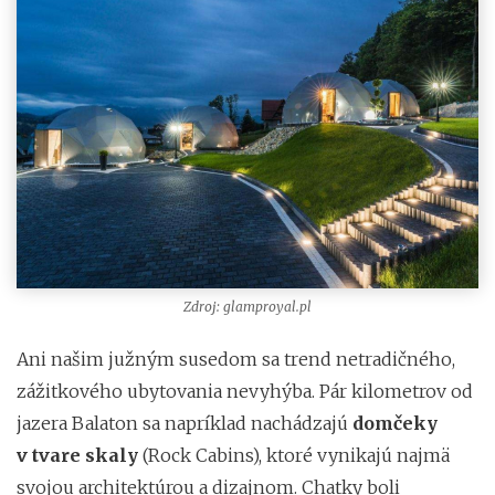
Zdroj: glamproyal.pl
Ani našim južným susedom sa trend netradičného,
zážitkového ubytovania nevyhýba. Pár kilometrov od
jazera Balaton sa napríklad nachádzajú
domčeky
v tvare skaly
(Rock Cabins), ktoré vynikajú najmä
svojou architektúrou a dizajnom. Chatky boli