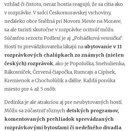
vzhľad či čistotu, neraz hostia reagujú, že sa cítia ako
v rozprávke. V srdci Českomoravskej vrchoviny,
neďaleko obce Sněžná pri Novom Meste na Morave,
sa ale turisti skutočne v rozprávke ocitnúť môžu.
Súčasťou rezortu Podlesí je aj „Pohádková vesnička“.
Hostí tu prevádzkovatelia lákajú na
ubytovanie v
11
rozprávkových chalúpkach zo známych (nielen
českých) rozprávok
, ako je Popoluška, Snehulienka,
Rákosníček, Červená čiapočka, Rumcajs a Cipísek,
Kremienok a Chocholúšik a ďalšie. Každá ponúka
miesto pre 4 až 5 osôb.
Dedinka je ale atrakciou aj pre neubytovaných hostí.
Môžu sa zúčastniť rôznych
detských programov,
komentovaných prehliadok sprevádzaných
rozprávkovými bytosťami či nedeľného divadla
.