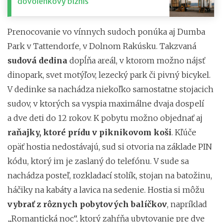
dovolenkový biznis
Prenocovanie vo vínnych sudoch ponúka aj Dumba
Park v Tattendorfe, v Dolnom Rakúsku. Takzvaná
sudová dedina
dopĺňa areál, v ktorom možno nájsť
dinopark, svet motýľov, lezecký park či pivný bicykel.
V dedinke sa nachádza niekoľko samostatne stojacich
sudov, v ktorých sa vyspia maximálne dvaja dospelí
a dve deti do 12 rokov. K pobytu možno objednať aj
raňajky, ktoré prídu v piknikovom koši
. Kľúče
opäť hostia nedostávajú, sud si otvoria na základe PIN
kódu, ktorý im je zaslaný do telefónu. V sude sa
nachádza posteľ, rozkladací stolík, stojan na batožinu,
háčiky na kabáty a lavica na sedenie. Hostia si môžu
vybrať z rôznych pobytových balíčkov
, napríklad
„Romantická noc“, ktorý zahŕňa ubytovanie pre dve