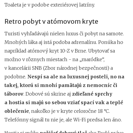
Toaleta je v podobe exteriérovej latríny.
Retro pobyt v atómovom kryte
Turisti vyhľadávajú nielen luxus či pobyt na samote.
Mnohých láka aj istá podoba adrenalínu. Ponúka ho
napríklad atómový kryt 10-Z v Brne. Ubytovať sa
možno v rôznych miestach - na „maródke“,
v kancelárii SNB (Zbor národnej bezpečnosti) a
podobne.
Nespí sa ale na luxusnej posteli, no na
takej, ktorú si mnohí pamätajú z nemocníc či
táborov
.
Dobové sú skrine aj
zdieľané sprchy
a hostia si majú so sebou vziať spací vak a teplé
oblečenie
, nakoľko je v kryte celoročne 18 °C.
Telefónny signál tu nie je, ale Wi-Fi predsa len áno.
Hostia si môžu
požičať dobovú tlač
ako Rudé právo