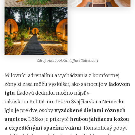
Zdroj: Facebook/Schlaffass Tattendorf
Milovníci adrenalínu a vychádzania z komfortnej
zóny si zasa môžu vyskúšať, ako sa nocuje
v ľadovom
iglu
. Ľadovú dedinku možno nájsť v
rakúskom Kϋhtai, no tiež vo Švajčiarsku a Nemecku.
Iglu je pre dve osoby,
vyzdobené dielami rôznych
umelcov.
Lôžko je prikryté
hrubou jahňacou kožou
a expedičnými spacími vakmi
. Romantický pobyt