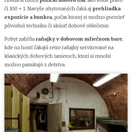
či 100 + 1. Navyše ubytovaných čaká aj
prehliadka
expozície a bunkra
, počas ktorej si možno prezrieť
pôvodnú techniku či skúsiť dobové oblečenie.
Pobyt zahŕňa
raňajky v dobovom mliečnom bare
,
kde na hostí čakajú retro raňajky servírované na
klasických dobových tanieroch, ktorí si mnohí
možno pamätajú z detstva.