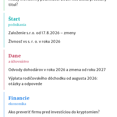
titul?
Štart
podnikania
Založenie s.r.o. od 17.8.2026 – zmeny
Živnosť vs s. r. o. v roku 2026
Dane
a účtovníctvo
Odvody dohodárov v roku 2026 a zmena od roku 2027
Výplata rodičovského dôchodku od augusta 2026:
otázky a odpovede
Financie
ekonomika
Ako preveriť firmu pred investíciou do kryptomien?