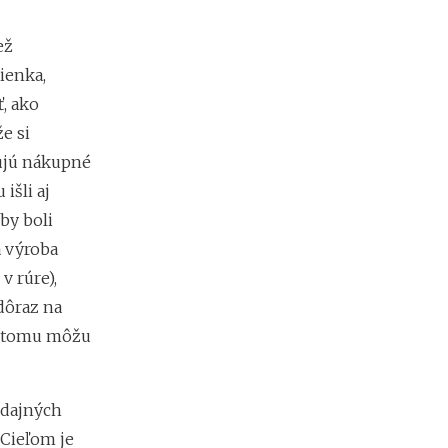
v
r
ež
h
ienka,
, ako
A
e si
k
o
ňujú nákupné
p
išli aj
r
e
aby boli
v
a výroba
e
r
v rúre),
i
dôraz na
ť
ka tomu môžu
f
i
r
m
edajných
u
p
. Cieľom je