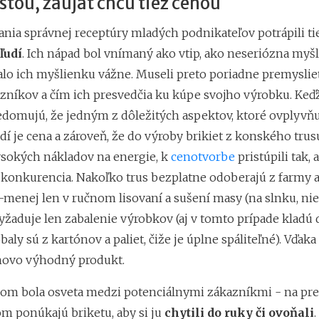
ťou, zaujať chcú tiež cenou
nia správnej receptúry mladých podnikateľov potrápili ti
ľudí
. Ich nápad bol vnímaný ako vtip, ako neseriózna myšl
alo ich myšlienku vážne. Museli preto poriadne premyslieť
azníkov a čím ich presvedčia ku kúpe svojho výrobku. Keďž
edomujú, že jedným z dôležitých aspektov, ktoré ovplyv
dí je cena a zároveň, že do výroby brikiet z konského trusu 
sokých nákladov na energie, k
cenotvorbe
pristúpili tak, 
o konkurencia. Nakoľko trus bezplatne odoberajú z farmy 
-menej len v ručnom lisovaní a sušení masy (na slnku, nie 
yžaduje len zabalenie výrobkov (aj v tomto prípade kladú 
baly sú z kartónov a paliet, čiže je úplne spáliteľné). Vďa
novo výhodný produkt.
om bola osveta medzi potenciálnymi zákazníkmi - na pr
om ponúkajú briketu, aby si ju
chytili do ruky či ovoňali