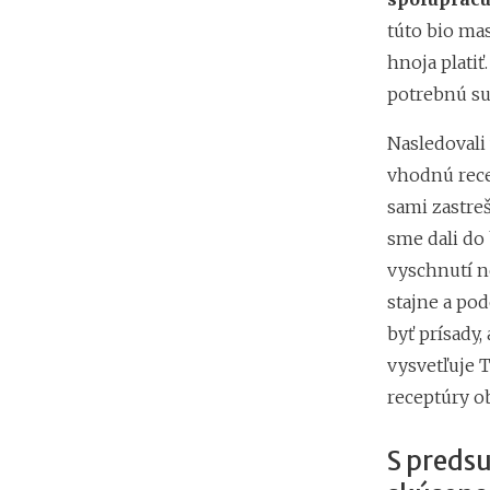
túto bio ma
hnoja platiť
potrebnú sur
Nasledovali
vhodnú recep
sami zastreš
sme dali do 
vyschnutí ne
stajne a po
byť prísady,
vysvetľuje T
receptúry ob
S preds