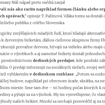
iomasy. Náš nápad preto médiá zaujal
ali nás ako raritu napríklad formou článku alebo re
ych správach
,“ opisuje T. Pažinová. Vďaka tomu sa dostali 
iršieho publika z celého Slovenska.
gicky zmýšľajúcich mladých ľudí, ktorí hľadajú alternatív
 k dreveným briketám, ďalšou cieľovou skupinou firmy Flu
 vykurujú prevažne drevom, bývajú na vidieku alebo majú c
mácie o výrobkoch a aj samotné brikety dostali jednoduchš
ú prostredníctvom
dedinských predajov
, kde produkt z
ížia. O predaji informujú na sociálnych sieťach, svojej we
 tiež vyhlásením
v dedinskom rozhlase
. „Potom sa rozl
väčšej budove, napríklad pri obecnom úrade, skrátka, na n
eľnom mieste. Sme tam dve – tri hodiny, počas ktorých k 
dediny a pýtajú sa na výrobok. My im vysvetľujeme, čo vla
ýhody našich brikiet. Mnohí sa nechajú presvedčiť aj na t