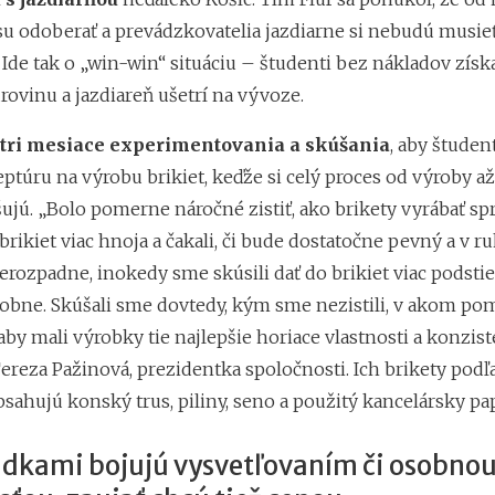
su odoberať a prevádzkovatelia jazdiarne si nebudú musie
. Ide tak o „win-win“ situáciu – študenti bez nákladov získ
ovinu a jazdiareň ušetrí na vývoze.
tri mesiace experimentovania a skúšania
, aby študent
túru na výrobu brikiet, keďže si celý proces od výroby až
ujú. „Bolo pomerne náročné zistiť, ako brikety vyrábať sp
brikiet viac hnoja a čakali, či bude dostatočne pevný a v r
rozpadne, inokedy sme skúsili dať do brikiet viac podstie
dobne. Skúšali sme dovtedy, kým sme nezistili, v akom po
 aby mali výrobky tie najlepšie horiace vlastnosti a konzist
ereza Pažinová, prezidentka spoločnosti. Ich brikety podľ
sahujú konský trus, piliny, seno a použitý kancelársky pap
udkami bojujú vysvetľovaním či osobno