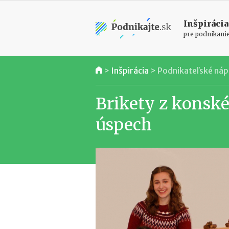
Inšpirácia
pre podnikani
>
Inšpirácia
>
Podnikateľské ná
Brikety z konské
úspech