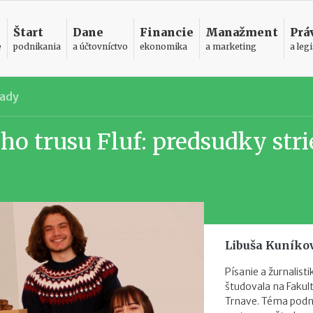
Štart
Dane
Financie
Manažment
Prá
e
podnikania
a účtovníctvo
ekonomika
a marketing
a legi
pady
ho trusu Fluf: predsudky stri
Libuša Kuníko
Písanie a žurnalist
študovala na Faku
Trnave. Téma podni