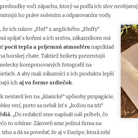
 predsudky voči zápachu, ktorý sa podľa ich slov neobjavuj
liminujú ho práve sušením a odparovaním vody.
 že ich názov „Fluf“ z anglického „Fluffy“
 má spájať s koňmi a ich srsťou, zákazníkom má
ať
pocit tepla a príjemnú atmosféru
napríklad
na horskej chate. Taktiež brikety prezentujú
elecky komponovaných fotografií na
ieťach. A aby mali zákazníci z ich produktu lepší
bajú ich
aj vo forme srdiečok
.
k nestavil len na „klasické“ spôsoby propagácie,
ku verí, preto sa nebál ísť s „kožou na trh“
édiá
. „Do redakcií sme napísali náš príbeh, čo
ečo to robíme. Zároveň sme jediná firma na
rhu a dá sa povedať, že aj v Európe, ktorá robí