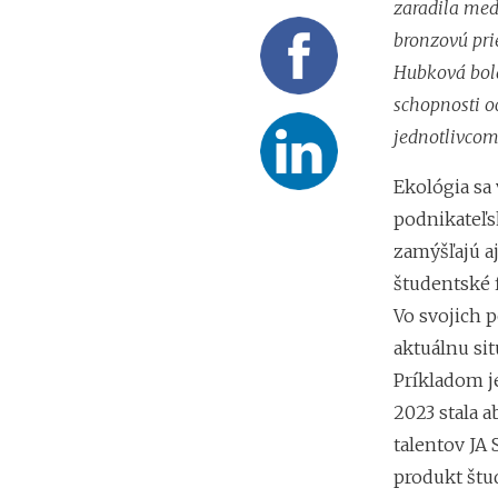
zaradila medz
bronzovú pri
Hubková bola
schopnosti o
jednotlivcom,
Ekológia sa 
podnikateľs
zamýšľajú aj
študentské 
Vo svojich 
aktuálnu sit
Príkladom je
2023 stala 
talentov JA 
produkt štud