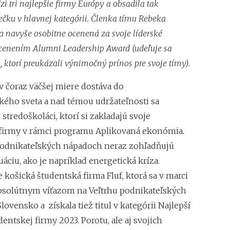
Zvýšenie pokút za 
i tri najlepšie firmy Európy a obsadila tak
ečku v hlavnej kategórii.
Členka tímu Rebeka
 navyše osobitne ocenená za svoje líderské
cenením Alumni Leadership Award (udeľuje sa
 ktorí preukázali výnimočný prínos pre svoje tímy).
v čoraz väčšej miere dostáva do
kého sveta a nad témou udržateľnosti sa
 stredoškoláci, ktorí si zakladajú svoje
firmy v rámci programu Aplikovaná ekonómia.
podnikateľských nápadoch neraz zohľadňujú
uáciu, ako je napríklad energetická kríza.
 košická študentská firma Fluf, ktorá sa v marci
absolútnym víťazom na Veľtrhu podnikateľských
Slovensko a získala tiež titul v kategórii Najlepší
entskej firmy 2023. Porotu, ale aj svojich