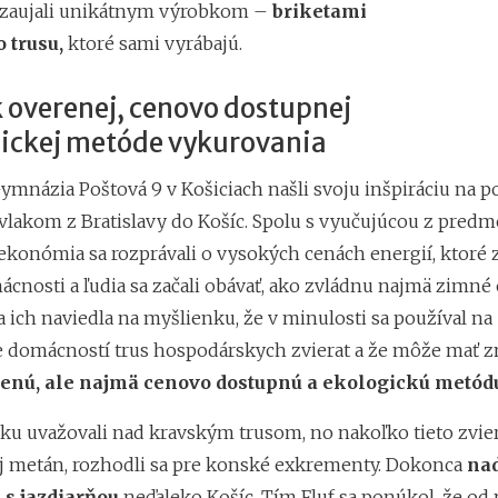
 zaujali unikátnym výrobkom –
briketami
 trusu,
ktoré sami vyrábajú.
 overenej, cenovo dostupnej
gickej metóde vykurovania
Gymnázia Poštová 9 v Košiciach našli svoju inšpiráciu na 
 vlakom z Bratislavy do Košíc. Spolu s vyučujúcou z predm
ekonómia sa rozprávali o vysokých cenách energií, ktoré z
nosti a ľudia sa začali obávať, ako zvládnu najmä zimné 
a ich naviedla na myšlienku, že v minulosti sa používal na
 domácností trus hospodárskych zvierat a že môže mať 
renú, ale najmä cenovo dostupnú a ekologickú metód
tku uvažovali nad kravským trusom, no nakoľko tieto zvie
j metán, rozhodli sa pre konské exkrementy. Dokonca
nad
 s jazdiarňou
neďaleko Košíc. Tím Fluf sa ponúkol, že od