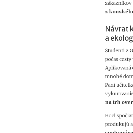
zákazníkov
z konského
Návrat k
a ekolo
Študenti z 
počas cesty
Aplikovaná 
mnohé domác
Pani učiteľk
vykurovanie
na trh ove
Hoci spočia
produkujú a
spoluprácu