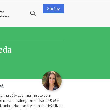
Služby
vo
slatíva
ODPORÚČAME
N
eda
e
d
o
s
t
a
t
k
vá
o
v
ika ma vždy zaujímali, preto som
é
lte masmediálnej komunikácie UCM v
p
kania a ekonomiky je mi taktiež blízka,
r