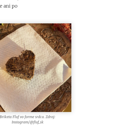
r
e ani po
e
d
i
n
v
e
s
t
í
c
i
o
u
d
o
k
r
y
p
Briketa Fluf vo forme srdca. Zdroj:
t
Instagram/@fluf_sk
o