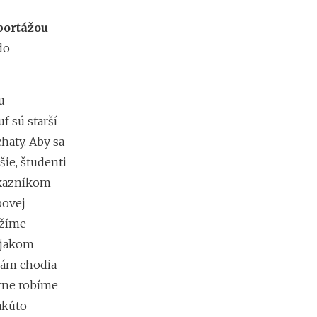
m
i
portážou
e
n
do
?
u
f sú starší
haty. Aby sa
ie, študenti
ákazníkom
bovej
ožíme
ejakom
nám chodia
stne robíme
akúto