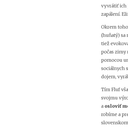
vyvrátiť ich
zapálení. E
Okrem toho,
(huňatý) sa
tiež evokov
počas zimy 
pomocou um
sociálnych s
dojem, vyrá
Tím Fluf vša
svojmu výrob
a
osloviť m
robíme a pr
slovenskom t