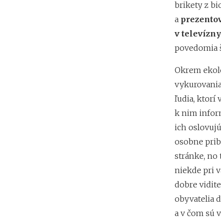
brikety z b
a
prezentov
v televízn
povedomia š
Okrem ekolo
vykurovania
ľudia, ktorí
k nim infor
ich oslovuj
osobne pribl
stránke, no
niekde pri 
dobre vidit
obyvatelia 
a v čom sú v