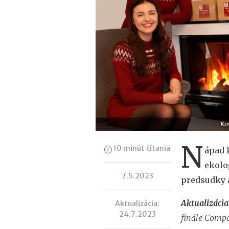
Koš
N
10 minút čítania
ápad 
ekolo
7.5.2023
predsudky a
Aktualizácia
Aktualizácia:
24.7.2023
finále Compa