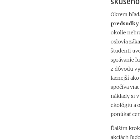
skúsenos
Okrem hľada
predsudky 
okolie nebr
oslovia zák
študenti uv
správanie ľu
z dôvodu vy
lacnejší ak
spočíva viac
náklady si v
ekológiu a o
ponúkať ce
Ďalším krok
akciách ľuď