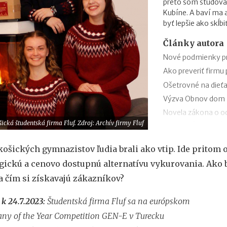
preto som študova
Kubíne. A baví ma
byť lepšie ako skĺb
Články autora
Nové podmienky pr
Ako preveriť firmu
Ošetrovné na dieťa
Výzva Obnov dom m
Novela zákona o oc
ická študentská firma Fluf. Zdroj: Archív firmy Fluf
trestnej činnosti 
Minimálny dôchodo
košických gymnazistov ľudia brali ako vtip. Ide pritom 
Sviatok sv. Cyrila
gickú a cenovo dostupnú alternatívu vykurovania. Ako 
obchodov
 čím si získavajú zákazníkov?
Nabíjanie elektromo
plánovanie cesty
 k 24.7.2023:
Študentská firma Fluf sa na
európskom
ChatGPT, Gemini a 
ny of the Year Competition GEN-E v Turecku
pri predplatnom