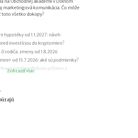
la na Obchodnej akadémii v Dolnom
o
 aj marketingová komunikácia. Čo môže
f
iť toto všetko dokopy?
e
s
i
e
e hypotéky od 1.1.2027: návrh
2
 pred investíciou do kryptomien?
0
 či rodiča: zmeny od 1.8.2026
2
6
ini+ od 15.7.2026: aké sú podmienky?
:
hrane pred legalizáciou príjmov z
Zobraziť viac
k
(AML zákon)
d
e
k v roku 2027
c
o
 a Metoda 2026 už bez zatvorených
h
búrajú
ý
b
bilu v zahraničí: roaming, aplikácie,
a
n
ďalšie AI nástroje: daňové povinnosti
a
j