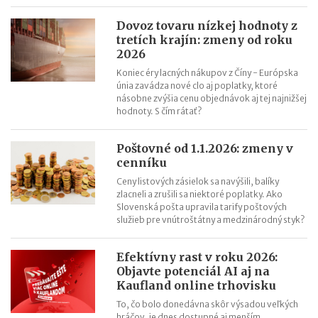
Dovoz tovaru nízkej hodnoty z
tretích krajín: zmeny od roku
2026
Koniec éry lacných nákupov z Číny - Európska
únia zavádza nové clo aj poplatky, ktoré
násobne zvýšia cenu objednávok aj tej najnižšej
hodnoty. S čím rátať?
Poštovné od 1.1.2026: zmeny v
cenníku
Ceny listových zásielok sa navýšili, balíky
zlacneli a zrušili sa niektoré poplatky. Ako
Slovenská pošta upravila tarify poštových
služieb pre vnútroštátny a medzinárodný styk?
Efektívny rast v roku 2026:
Objavte potenciál AI aj na
Kaufland online trhovisku
To, čo bolo donedávna skôr výsadou veľkých
hráčov, je dnes dostupné aj menším