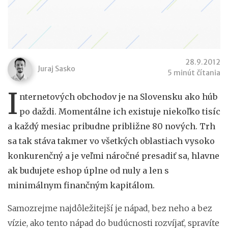
28.9.2012
Juraj Sasko
5 minút čítania
I
nternetových obchodov je na Slovensku ako húb
po daždi. Momentálne ich existuje niekoľko tisíc
a každý mesiac pribudne približne 80 nových. Trh
sa tak stáva takmer vo všetkých oblastiach vysoko
konkurenčný a je veľmi náročné presadiť sa, hlavne
ak budujete eshop úplne od nuly a len s
minimálnym finančným kapitálom.
Samozrejme najdôležitejší je nápad, bez neho a bez
vízie, ako tento nápad do budúcnosti rozvíjať, spravíte