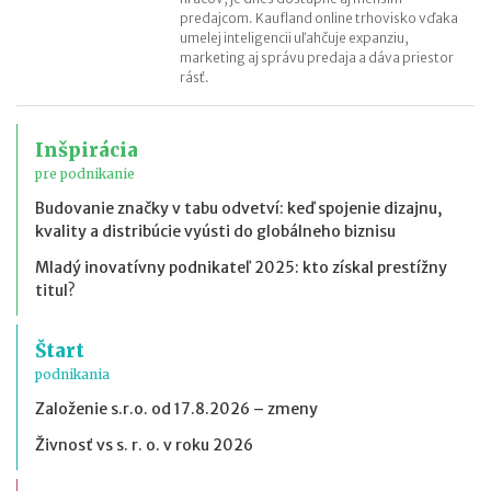
predajcom. Kaufland online trhovisko vďaka
umelej inteligencii uľahčuje expanziu,
marketing aj správu predaja a dáva priestor
rásť.
Inšpirácia
pre podnikanie
Budovanie značky v tabu odvetví: keď spojenie dizajnu,
kvality a distribúcie vyústi do globálneho biznisu
Mladý inovatívny podnikateľ 2025: kto získal prestížny
titul?
Štart
podnikania
Založenie s.r.o. od 17.8.2026 – zmeny
Živnosť vs s. r. o. v roku 2026