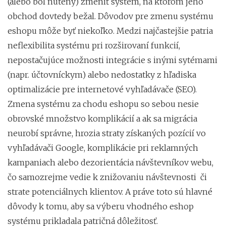
(alebo bol nútený) zmeniť systém, na ktorom jeho
obchod dovtedy bežal. Dôvodov pre zmenu systému
eshopu môže byť niekoľko. Medzi najčastejšie patria
neflexibilita systému pri rozširovaní funkcií,
nepostačujúce možnosti integrácie s inými sytémami
(napr. účtovníckym) alebo nedostatky z hľadiska
optimalizácie pre internetové vyhľadávače (SEO).
Zmena systému za chodu eshopu so sebou nesie
obrovské množstvo komplikácií a ak sa migrácia
neurobí správne, hrozia straty získaných pozícií vo
vyhľadávači Google, komplikácie pri reklamných
kampaniach alebo dezorientácia návštevníkov webu,
čo samozrejme vedie k znižovaniu návštevnosti či
strate potenciálnych klientov. A práve toto sú hlavné
dôvody k tomu, aby sa výberu vhodného eshop
systému prikladala patričná dôležitosť.