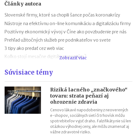
Články autora
Slovenské firmy, ktoré sa chopili šance počas koronakrízy
Nástroje na efektívnu on-line komunikáciu a digitalizáciu firmy
Pozitívny ekonomický vývoj v Číne ako povzbudenie pre nás
Prehľad užitočných služieb pre podnikateľov vo svete
3 tipy ako predať cez web viac
Koľko stojí mesačne digitálna agentúra?
Zobraziť viac
Urobme si poriadok v pojmoch výkonnostnej online reklamy
Súvisiace témy
9 šablón, ktoré Vám uľahčia prácu v online marketingu
Budovanie značky pomocou internetu
Riziká lacného „značkového“
Personalizácia v digitálnom marketingu v roku 2020
tovaru: strata peňazí aj
ohrozenie zdravia
Cenovo lákavé napodobeniny z neoverených
e-shopov, sociálnych sietí či trhovísk môžu
spotrebiteľov vyjsť draho. Falzifikáty nie sú len
otázkou výhodnej ceny, ale môžu znamenať aj
vážne zdravotné riziko.