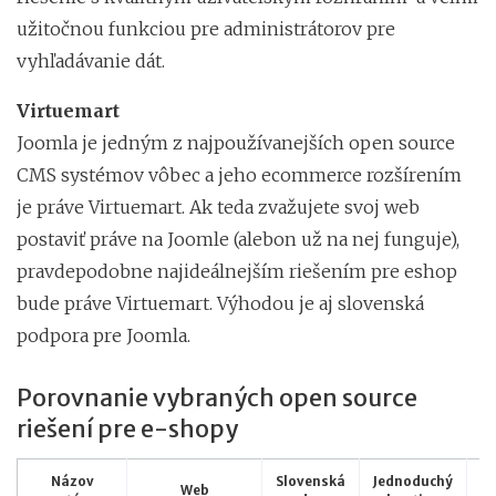
užitočnou funkciou pre administrátorov pre
vyhľadávanie dát.
Virtuemart
Joomla je jedným z najpoužívanejších open source
CMS systémov vôbec a jeho ecommerce rozšírením
je práve Virtuemart. Ak teda zvažujete svoj web
postaviť práve na Joomle (alebon už na nej funguje),
pravdepodobne najideálnejším riešením pre eshop
bude práve Virtuemart. Výhodou je aj slovenská
podpora pre Joomla.
Porovnanie vybraných open source
riešení pre e-shopy
Názov
Slovenská
Jednoduchý
Web
D