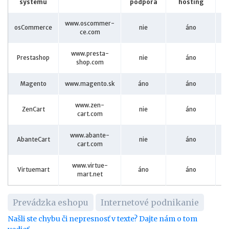
systému
podpora
hosting
www.oscommer-
osCommerce
nie
áno
ce.com
www.presta-
Prestashop
nie
áno
shop.com
Magento
www.magento.sk
áno
áno
www.zen-
ZenCart
nie
áno
cart.com
www.abante-
AbanteCart
nie
áno
cart.com
www.virtue-
Virtuemart
áno
áno
mart.net
Prevádzka eshopu
Internetové podnikanie
Našli ste chybu či nepresnosť v texte? Dajte nám o tom